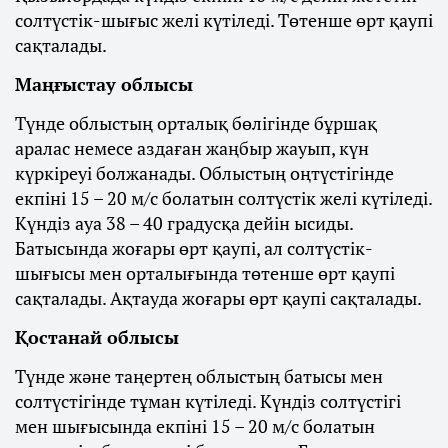
солтүстік-шығыс желі күтіледі. Төтенше өрт қаупі
сақталады.
Маңғыстау облысы
Түнде облыстың орталық бөлігінде бұршақ
аралас немесе аздаған жаңбыр жауып, күн
күркіреуі болжанады. Облыстың оңтүстігінде
екпіні 15 – 20 м/с болатын солтүстік желі күтіледі.
Күндіз ауа 38 – 40 градусқа дейін ысиды.
Батысында жоғары өрт қаупі, ал солтүстік-
шығысы мен орталығында төтенше өрт қаупі
сақталады. Ақтауда жоғары өрт қаупі сақталады.
Қостанай облысы
Түнде және таңертең облыстың батысы мен
солтүстігінде тұман күтіледі. Күндіз солтүстігі
мен шығысында екпіні 15 – 20 м/с болатын