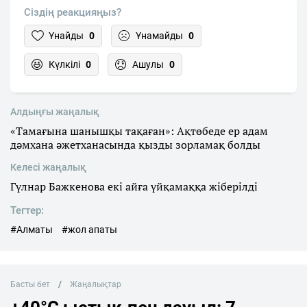
Сіздің реакцияңыз?
Ұнайды
0
Ұнамайды
0
Күлкілі
0
Ашулы
0
Алдыңғы жаңалық
«Тамағына шанышқы тақаған»: Ақтөбеде ер адам
дәмхана әжетханасында қызды зорламақ болды
Келесі жаңалық
Гүлнар Бажкенова екі айға үйқамаққа жіберілді
Тегтер:
#Алматы
#жол апаты
Басты бет
Жаңалықтар