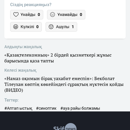
Сіздің реакцияңыз?
Ұнайды
0
Ұнамайды
0
Күлкілі
0
Ашулы
1
Алдыңғы жаңалық
«Қазақтелекомның» 2 бірдей қызметкері жұмыс
барысында қаза тапты
Келесі жаңалық
«Намаз оқимын бірақ уахабит емеспін»: Бекболат
Тілеухан көптің көкейіндегі сұрақтың нүктесін қойды
(ВИДЕО)
Тегтер:
#Аптап ыстық
#синоптик
#ауа райы болжамы