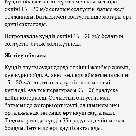
Күндіз облыстың солтүстігі мен шығысында
екпіні 15 – 20 м/с соғатын солтүстік-батыс желі
болжанады. Батысы мен солтүстігінде жоғары өрт
қаупі сақталады.
Петропавлда күндіз екпіні 15 – 20 м/с болатын
солтүстік-батыс желі күтіледі.
Жетісу облысы
Күндіз таулы аудандарда өткінші жаңбыр жауып,
күн күркірейді. Алакөл көлдері аймағында екпіні
15 – 20 м/с соғатын солтүстік-шығыс желі
күтіледі. Ауа температурасы 35 – 36 градусқа
дейін көтеріледі. Облыстың оңтүстігі мен
батысында жоғары өрт қаупі, ал шығысы мен
орталығында төтенше өрт қаупі сақталады.
Талдықорғанда күндіз 35 градусқа дейін ыстық
болады. Төтенше өрт қаупі сақталады.