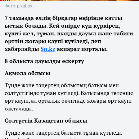
Фото: pixabay
7 тамызда елдің бірқатар өңірінде қатты
ыстық болады. Кей өңірде күн күркіреп,
күшті жел, тұман, шаңды дауыл және табиғи
өрттің жоғары қаупі күтіледі, деп
хабарлайды
Sn.kz
ақпарат порталы.
8 облыста дауылды ескерту
Ақмола облысы
Түнде және таңертең облыстың батысы мен
солтүстігінде тұман күтіледі. Батысында төтенше
өрт қаупі, ал орталық бөлігінде жоғары өрт қаупі
сақталады.
Солтүстік Қазақстан облысы
Түнде және таңертең батыста тұман күтіледі.