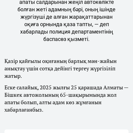
апаты салдарынан жеңіл автокөлікте
болған жеті адамның бәрі, оның ішінде
жүргізуші де алған жарақаттарынан
оқиға орнында қаза тапты, — деп
хабарлады полиция департаментінің
баспасөз қызметі.
Қазір қайғылы оқиғаның барлық мән-жайын
анықтау үшін сотқа дейінгі тергеу жүргізіліп
жатыр.
Еске салайық, 2025 жылғы 25 қарашада Алматы —
Бішкек автожолының 65-шақырымында жол
апаты болып, алты адам көз жұмғанын
хабарлағанбыз.