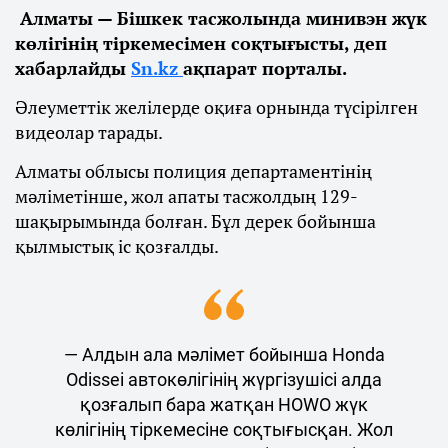
Алматы — Бішкек тасжолында минивэн жүк
көлігінің тіркемесімен соқтығысты, деп
хабарлайды
Sn.kz
ақпарат порталы.
Әлеуметтік желілерде оқиға орнында түсірілген
видеолар тарады.
Алматы облысы полиция департаментінің
мәліметінше, жол апаты тасжолдың 129-
шақырымында болған. Бұл дерек бойынша
қылмыстық іс қозғалды.
— Алдын ала мәлімет бойынша Honda
Odissei автокөлігінің жүргізушісі алда
қозғалып бара жатқан HOWO жүк
көлігінің тіркемесіне соқтығысқан. Жол