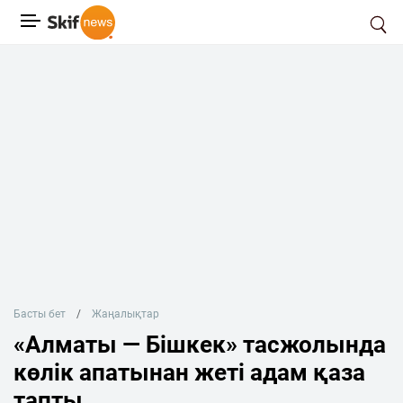
Басты бет
Жаңалықтар
«Алматы — Бішкек» тасжолында
көлік апатынан жеті адам қаза
тапты