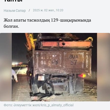
Назым Сапар
2025 ж. 02 жел., 10:20
Жол апаты тасжолдың 129-шақырымында
болған.
Фото: Әлеуметтік желі/kris_p_almaty_official