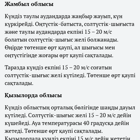
Жамбыл облысы
Күндіз таулы аудандарда жаңбыр жауып, күн
күркірейді. Оңтүстік-батыста, солтүстік-шығыста
және таулы аудандарда екпіні 15 – 20 м/с
болатын солтүстік-шығыс желі болжанады.
Өңірде төтенше өрт қаупі, ал шығысы мен
оңтүстігінде жоғары өрт қаупі сақталады.
Таразда күндіз екпіні 15 – 20 м/с соғатын
солтүстік-шығыс желі күтіледі. Төтенше өрт қаупі
сақталады.
Қызылорда облысы
Күндіз облыстың орталық бөлігінде шаңды дауыл
күтіледі. Солтүстік-шығыс желі 15 – 20 м/с дейін
күшейеді. Ауа температурасы 40 градусқа дейін
жетеді. Төтенше өрт қаупі сақталады.
Қызылордада күндіз екпіні 15 м/с дейін жететін