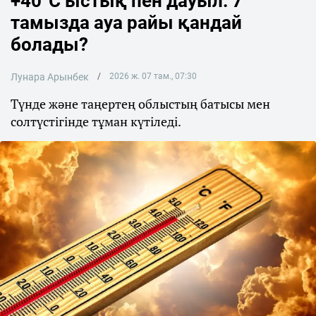
+40°C ыстық пен дауыл: 7
тамызда ауа райы қандай
болады?
Лунара Арынбек
2026 ж. 07 там., 07:30
Түнде және таңертең облыстың батысы мен
солтүстігінде тұман күтіледі.