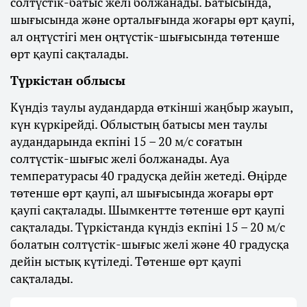
солтүстік-батыс желі болжанады. Батысында,
шығысында және орталығында жоғары өрт қаупі,
ал оңтүстігі мен оңтүстік-шығысында төтенше
өрт қаупі сақталады.
Түркістан облысы
Күндіз таулы аудандарда өткінші жаңбыр жауып,
күн күркірейді. Облыстың батысы мен таулы
аудандарында екпіні 15 – 20 м/с соғатын
солтүстік-шығыс желі болжанады. Ауа
температурасы 40 градусқа дейін жетеді. Өңірде
төтенше өрт қаупі, ал шығысында жоғары өрт
қаупі сақталады. Шымкентте төтенше өрт қаупі
сақталады. Түркістанда күндіз екпіні 15 – 20 м/с
болатын солтүстік-шығыс желі және 40 градусқа
дейін ыстық күтіледі. Төтенше өрт қаупі
сақталады.