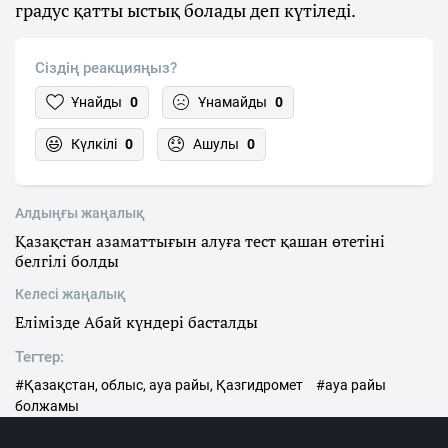
градус қатты ыстық болады деп күтіледі.
Сіздің реакцияңыз?
Ұнайды
0
Ұнамайды
0
Күлкілі
0
Ашулы
0
Алдыңғы жаңалық
Қазақстан азаматтығын алуға тест қашан өтетіні
белгілі болды
Келесі жаңалық
Елімізде Абай күндері басталды
Тегтер:
#Қазақстан, облыс, ауа райы, Қазгидромет
#ауа райы
болжамы