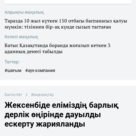
Алдыңғы жаңалық
Таразда 10 жыл күткен 150 отбасы баспанасыз қалуы
мүмкін: тізімнен бір-ақ күнде сызып тастаған
Келесі жаңалық
Батыс Қазақстанда боранда жоғалып кеткен 3
адамның денесі табылды
Тегтер:
#шағым
#әуе компания
Басты бет
Жаңалықтар
Жексенбіде еліміздің барлық
дерлік өңірінде дауылды
ескерту жарияланды