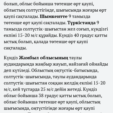
болып, облыс бойынша төтенше өрт қаупі,
облыстың солтүстігінде, шығысында жоғары өрт
қаупі сақталады.
Шымкентте
9 тамызда
төтенше өрт қаупі сақталады.
Түркістанда
9
тамызда солтүстік-шығыстан жел соғып, күндізгі
екпіні 15-20 м/с құрайды. Күндіз 40 градус қатты
ыстық болып, қалада төтенше өрт қаупі
сақталады.
Күндіз
Жамбыл облысының
таулы
аудандарында жаңбыр жауып, найзағай ойнайды
деп күтіледі. Облыстың оңтүстік-батысында,
солтүстік-шығысында, таулы аудандарында
солтүстік-шығыстан соққан желдің екпіні 15-20
м/с, кей тұстарда 25 м/с дейін жетеді. Күндіз
облыс бойынша 38 градус қатты ыстық болып,
облыс бойынша төтенше өрт қаупі, облыстың
шығысында, оңтүстігінде жоғары өрт қаупі