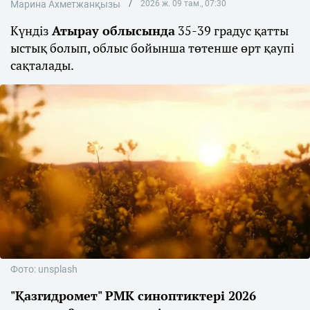
Марина Ахметжанқызы
2026 ж. 09 там., 07:30
Күндіз
Атырау облысында
35-39 градус қатты
ыстық болып, облыс бойынша төтенше өрт қаупі
сақталады.
Фото: unsplash
"Қазгидромет" РМК синоптиктері 2026