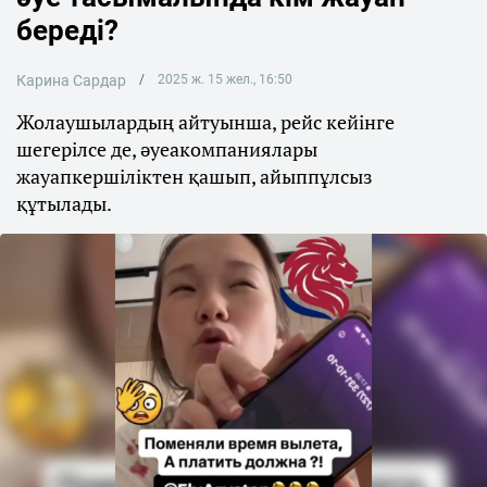
береді?
Карина Сардар
2025 ж. 15 жел., 16:50
Жолаушылардың айтуынша, рейс кейінге
шегерілсе де, әуеакомпаниялары
жауапкершіліктен қашып, айыппұлсыз
құтылады.