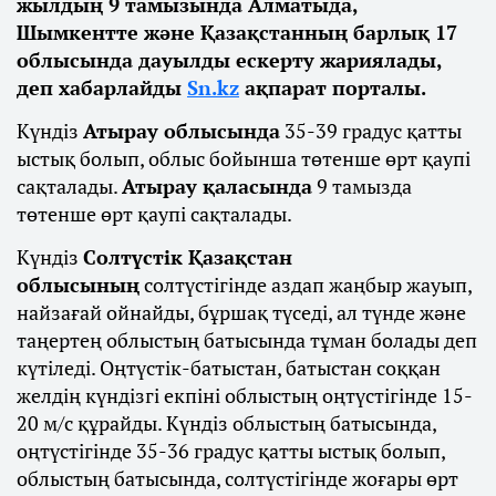
жылдың 9 тамызында Алматыда,
Шымкентте және Қазақстанның барлық 17
облысында дауылды ескерту жариялады,
деп хабарлайды
Sn.kz
ақпарат порталы.
Күндіз
Атырау облысында
35-39 градус қатты
ыстық болып, облыс бойынша төтенше өрт қаупі
сақталады.
Атырау қаласында
9 тамызда
төтенше өрт қаупі сақталады.
Күндіз
Солтүстік Қазақстан
облысының
солтүстігінде аздап жаңбыр жауып,
найзағай ойнайды, бұршақ түседі, ал түнде және
таңертең облыстың батысында тұман болады деп
күтіледі. Оңтүстік-батыстан, батыстан соққан
желдің күндізгі екпіні облыстың оңтүстігінде 15-
20 м/с құрайды. Күндіз облыстың батысында,
оңтүстігінде 35-36 градус қатты ыстық болып,
облыстың батысында, солтүстігінде жоғары өрт