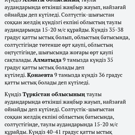
аудандарында өткінші жаңбыр жауып, найзағай
ойнайды деп күтіледі. Солтүстік-шығыстан
соққан желдің күндізгі екпіні облыстың таулы
аудандарында 15-20 м/с құрайды. Күндіз 35-38
градус қатты ыстық болып, облыстың батысында,
солтүстігінде төтенше өрт қаупі, облыстың
оңтүстігінде, шығысында жоғары өрт қаупі
сақталады.
Алматыда
9 тамызда күндіз 35
градус қатты ыстық болады деп
күтіледі.
Қонаевта
9 тамызда күндіз 36 градус
қатты ыстық болады деп күтіледі.
Күндіз
Түркістан облысының
таулы
аудандарында өткінші жаңбыр жауып, найзағай
ойнайды деп күтіледі. Солтүстік-шығыстан
соққан желдің екпіні облыстың батысында,
солтүстігінде, таулы аудандарында 15-20 м/с
құрайды. Күндіз 40-41 градус қатты ыстық