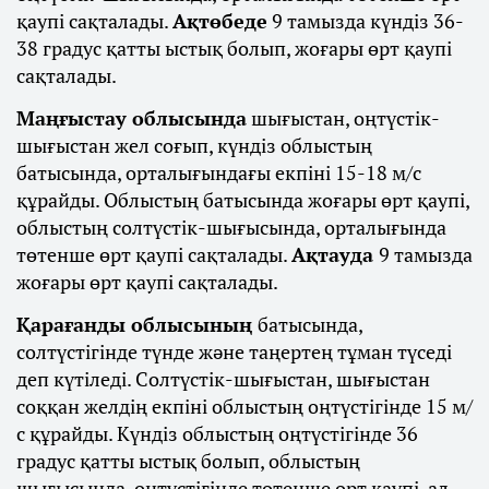
қаупі сақталады.
Ақтөбеде
9 тамызда күндіз 36-
38 градус қатты ыстық болып, жоғары өрт қаупі
сақталады.
Маңғыстау облысында
шығыстан, оңтүстік-
шығыстан жел соғып, күндіз облыстың
батысында, орталығындағы екпіні 15-18 м/с
құрайды. Облыстың батысында жоғары өрт қаупі,
облыстың солтүстік-шығысында, орталығында
төтенше өрт қаупі сақталады.
Ақтауда
9 тамызда
жоғары өрт қаупі сақталады.
Қарағанды облысының
батысында,
солтүстігінде түнде және таңертең тұман түседі
деп күтіледі. Солтүстік-шығыстан, шығыстан
соққан желдің екпіні облыстың оңтүстігінде 15 м/
с құрайды. Күндіз облыстың оңтүстігінде 36
градус қатты ыстық болып, облыстың
шығысында, оңтүстігінде төтенше өрт қаупі, ал