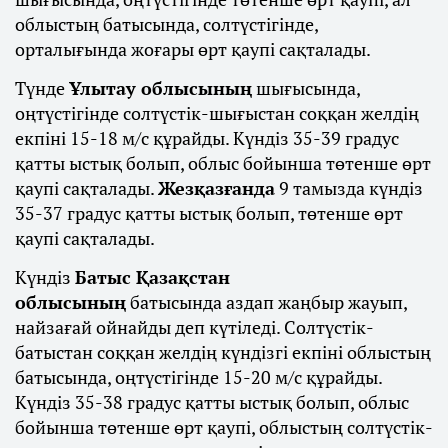
облыстың батысында, солтүстігінде,
орталығында жоғары өрт қаупі сақталады.
Түнде
Ұлытау облысының
шығысында,
оңтүстігінде солтүстік-шығыстан соққан желдің
екпіні 15-18 м/с құрайды. Күндіз 35-39 градус
қатты ыстық болып, облыс бойынша төтенше өрт
қаупі сақталады.
Жезқазғанда
9 тамызда күндіз
35-37 градус қатты ыстық болып, төтенше өрт
қаупі сақталады.
Күндіз
Батыс Қазақстан
облысының
батысында аздап жаңбыр жауып,
найзағай ойнайды деп күтіледі. Солтүстік-
батыстан соққан желдің күндізгі екпіні облыстың
батысында, оңтүстігінде 15-20 м/с құрайды.
Күндіз 35-38 градус қатты ыстық болып, облыс
бойынша төтенше өрт қаупі, облыстың солтүстік-