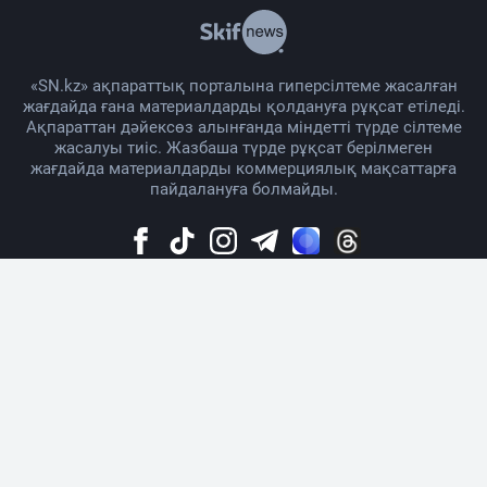
«SN.kz» ақпараттық порталына гиперсілтеме жасалған
жағдайда ғана материалдарды қолдануға рұқсат етіледі.
Ақпараттан дәйексөз алынғанда міндетті түрде сілтеме
жасалуы тиіс. Жазбаша түрде рұқсат берілмеген
жағдайда материалдарды коммерциялық мақсаттарға
пайдалануға болмайды.
Жоба жайында
Материалды қолдану тәртібі
Байланыс
Жарнама