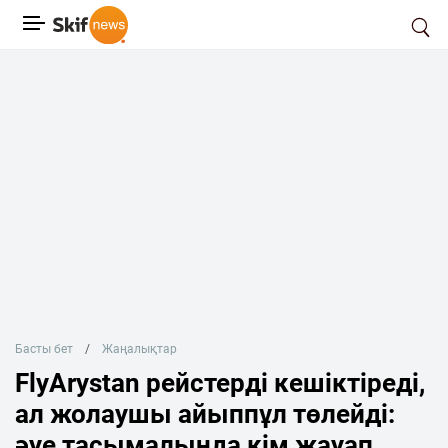
Басты бет
Жаңалықтар
FlyArystan рейстерді кешіктіреді,
ал жолаушы айыппұл төлейді:
әуе тасымалында кім жауап