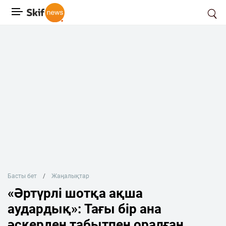
Басты бет
Жаңалықтар
«Әртүрлі шотқа ақша
аудардық»: Тағы бір ана
әскерден табытпен оралған