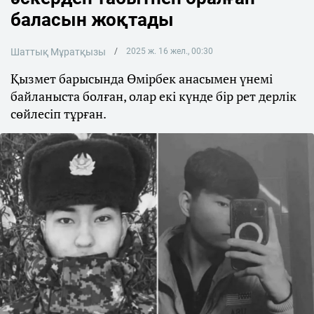
баласын жоқтады
Шаттық Мұратқызы
2025 ж. 16 жел., 00:30
Қызмет барысында Өмірбек анасымен үнемі
байланыста болған, олар екі күнде бір рет дерлік
сөйлесіп тұрған.