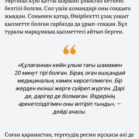
төртінші күні қатты шаршап ұйықтап кеткені
белгілі болған. Сол үшін командирі оны соққыға
жыққан. Сонымен қатар, Өмірбектті ұзақ уақыт
қызметте болған сарбазда да ұрып-соққан. Бұл
туралы марқұмның қызметтесі айтып берген.
«Құлағаннан кейін ұлым тағы шамамен
20 минут тірі болған. Бірақ оған ешқандай
медициналық көмек көрсетілмеген. Бір
жерден екінші жерге сүйреп жүрген. Дәрі
де, дәрігер де болмаған. Өздерінің
әрекетсіздігімен оны өлтіріп тынды», —
дейді анасы.
Соған қарамастан, тергеудің ресми нұсқасы әлі де