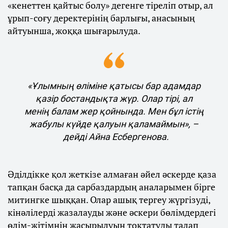
«кенеттен қайтыс болу» дегенге тіреліп отыр, ал
ұрып-соғу деректерінің барлығы, анасының
айтуынша, жоққа шығарылуда.
«Ұлымның өліміне қатысы бар адамдар
қазір бостандықта жүр. Олар тірі, ал
менің балам жер қойнында. Мен бұл істің
жабулы күйде қалуын қаламаймын», –
дейді Айна Есбергенова.
Әділдікке қол жеткізе алмаған әйел әскерде қаза
тапқан басқа да сарбаздардың аналарымен бірге
митингке шыққан. Олар ашық тергеу жүргізуді,
кінәлілерді жазалауды және әскери бөлімдердегі
өлім-жітімнің жасырылуын тоқтатуды талап