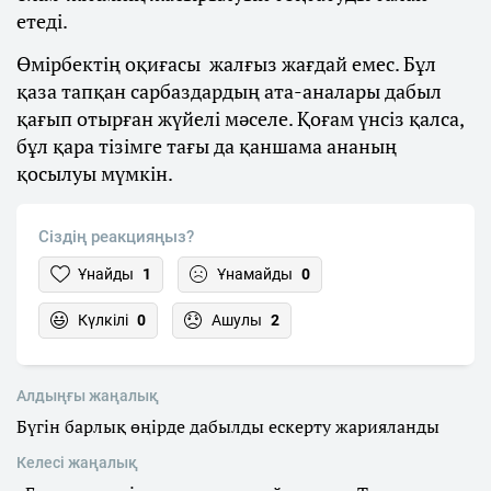
етеді.
Өмірбектің оқиғасы жалғыз жағдай емес. Бұл
қаза тапқан сарбаздардың ата-аналары дабыл
қағып отырған жүйелі мәселе. Қоғам үнсіз қалса,
бұл қара тізімге тағы да қаншама ананың
қосылуы мүмкін.
Сіздің реакцияңыз?
Ұнайды
1
Ұнамайды
0
Күлкілі
0
Ашулы
2
Алдыңғы жаңалық
Бүгін барлық өңірде дабылды ескерту жарияланды
Келесі жаңалық