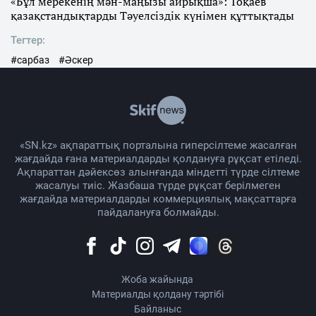
«Бұл мерекенің мән-маңызы айрықша»: Тоқаев
қазақстандықтарды Тәуелсіздік күнімен құттықтады
Тегтер:
#сарбаз
#Әскер
«SN.kz» ақпараттық порталына гиперсілтеме жасалған
жағдайда ғана материалдарды қолдануға рұқсат етіледі.
Ақпараттан дәйексөз алынғанда міндетті түрде сілтеме
жасалуы тиіс. Жазбаша түрде рұқсат берілмеген
жағдайда материалдарды коммерциялық мақсаттарға
пайдалануға болмайды.
Жоба жайында
Материалды қолдану тәртібі
Байланыс