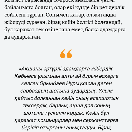
байланыста болған, олар екі күнде бір рет дерлік
сөйлесіп тұрған. Сонымен қатар, ол жиі ақша
жіберуді сұраған, бірақ кейін белгілі болғандай,
бұл қаражат тек өзіне ғана емес, басқа адамдарға
да аударылған.
«Ақшаны әртүрлі адамдарға жібердік.
Көбінесе ұлымнан алты ай бұрын әскерге
келген Орынбаев Нұрмұхасан деген
сарбаздың шотына аудардық. Ұлым
қайтыс болғаннан кейін оның есепшотын
тексердік, барлық ақша дәл соның
шотына түскенін көрдік. Кейін бұл
қаражат командирлер мен сержанттарға
беріліп отырғаны анықталды. Бірақ