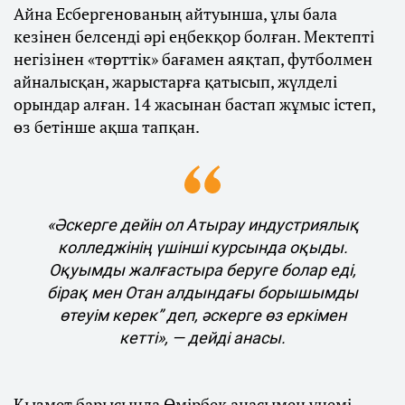
Айна Есбергенованың айтуынша, ұлы бала
кезінен белсенді әрі еңбекқор болған. Мектепті
негізінен «төрттік» бағамен аяқтап, футболмен
айналысқан, жарыстарға қатысып, жүлделі
орындар алған. 14 жасынан бастап жұмыс істеп,
өз бетінше ақша тапқан.
«Әскерге дейін ол Атырау индустриялық
колледжінің үшінші курсында оқыды.
Оқуымды жалғастыра беруге болар еді,
бірақ мен Отан алдындағы борышымды
өтеуім керек” деп, әскерге өз еркімен
кетті», — дейді анасы.
Қызмет барысында Өмірбек анасымен үнемі