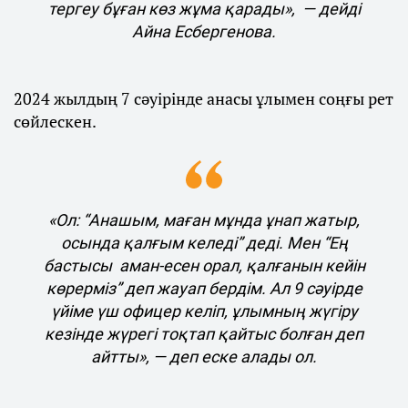
тергеу бұған көз жұма қарады», — дейді
Айна Есбергенова.
2024 жылдың 7 сәуірінде анасы ұлымен соңғы рет
сөйлескен.
«Ол: “Анашым, маған мұнда ұнап жатыр,
осында қалғым келеді” деді. Мен “Ең
бастысы аман-есен орал, қалғанын кейін
көрерміз” деп жауап бердім. Ал 9 сәуірде
үйіме үш офицер келіп, ұлымның жүгіру
кезінде жүрегі тоқтап қайтыс болған деп
айтты», — деп еске алады ол.