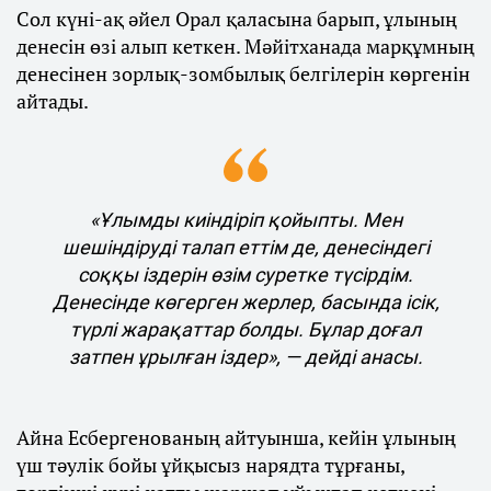
Сол күні-ақ әйел Орал қаласына барып, ұлының
денесін өзі алып кеткен. Мәйітханада марқұмның
денесінен зорлық-зомбылық белгілерін көргенін
айтады.
«Ұлымды киіндіріп қойыпты. Мен
шешіндіруді талап еттім де, денесіндегі
соққы іздерін өзім суретке түсірдім.
Денесінде көгерген жерлер, басында ісік,
түрлі жарақаттар болды. Бұлар доғал
затпен ұрылған іздер», — дейді анасы.
Айна Есбергенованың айтуынша, кейін ұлының
үш тәулік бойы ұйқысыз нарядта тұрғаны,