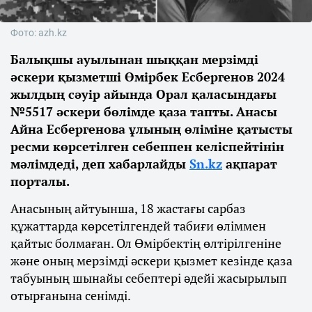
Фото: azh.kz
Балықшы ауылынан шыққан мерзімді
әскери қызметші Өмірбек Есбергенов 2024
жылдың сәуір айында Орал қаласындағы
№5517 әскери бөлімде қаза тапты. Анасы
Айна Есбергенова ұлының өліміне қатысты
ресми көрсетілген себеппен келіспейтінін
мәлімдеді, деп хабарлайды
Sn.kz
ақпарат
порталы.
Анасының айтуынша, 18 жастағы сарбаз
құжаттарда көрсетілгендей табиғи өліммен
қайтыс болмаған. Ол Өмірбектің өлтірілгеніне
және оның мерзімді әскери қызмет кезінде қаза
табуының шынайы себептері әдейі жасырылып
отырғанына сенімді.