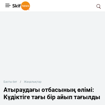
Басты бет
Жаңалықтар
Атыраудағы отбасының өлімі:
Күдіктіге тағы бір айып тағылды