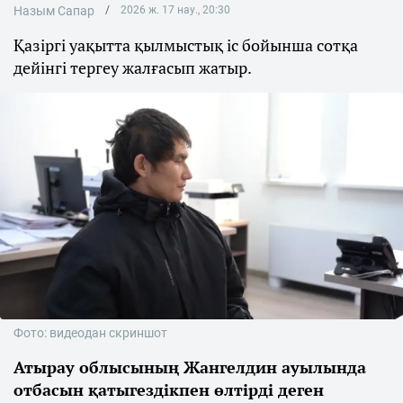
Назым Сапар
2026 ж. 17 нау., 20:30
Қазіргі уақытта қылмыстық іс бойынша сотқа
дейінгі тергеу жалғасып жатыр.
Фото: видеодан скриншот
Атырау облысының Жангелдин ауылында
отбасын қатыгездікпен өлтірді деген