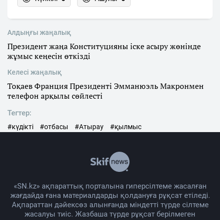
Алдыңғы жаңалық
Президент жаңа Конституцияны іске асыру жөнінде
жұмыс кеңесін өткізді
Келесі жаңалық
Тоқаев Франция Президенті Эмманюэль Макронмен
телефон арқылы сөйлесті
Тегтер:
#күдікті
#отбасы
#Атырау
#қылмыс
«SN.kz» ақпараттық порталына гиперсілтеме жасалған
жағдайда ғана материалдарды қолдануға рұқсат етіледі.
Ақпараттан дәйексөз алынғанда міндетті түрде сілтеме
жасалуы тиіс. Жазбаша түрде рұқсат берілмеген