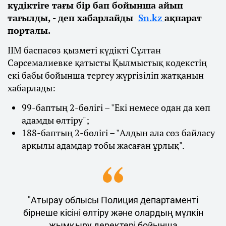
күдіктіге тағы бір бап бойынша айып
тағылды, - деп хабарлайды
Sn.kz
ақпарат
порталы.
ІІМ баспасөз қызметі күдікті Сұлтан
Сәрсемалиевке қатысты Қылмыстық кодекстің
екі бабы бойынша тергеу жүргізіліп жатқанын
хабарлады:
99-баптың 2-бөлігі – "Екі немесе одан да көп
адамды өлтіру";
188-баптың 2-бөлігі – "Алдын ала сөз байласу
арқылы адамдар тобы жасаған ұрлық".
"Атырау облысы Полиция департаменті
бірнеше кісіні өлтіру және олардың мүлкін
жымқыру деректері бойынша