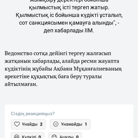
қылмыстық істі тергеп жатыр.
Қылмыстық іс бойынша күдікті ұсталып,
сот санкциясымен қамауға алынды", -
деп хабарлады ІІМ.
Ведомство сотқа дейінгі тергеу жалғасып
жатқанын хабарлады, алайда ресми жауапта
күдіктінің жұбайы Ақбаян Мұқанғалиеваның
әрекетіне құқықтық баға беру туралы
айтылмаған.
Сіздің реакцияңыз?
Ұнайды
2
Ұнамайды
1
Күлкілі
0
Ашулы
0