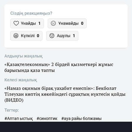
Сіздің реакцияңыз?
Ұнайды
1
Ұнамайды
0
Күлкілі
0
Ашулы
1
Алдыңғы жаңалық
«Қазақтелекомның» 2 бірдей қызметкері жұмыс
барысында қаза тапты
Келесі жаңалық
«Намаз оқимын бірақ уахабит емеспін»: Бекболат
Тілеухан көптің көкейіндегі сұрақтың нүктесін қойды
(ВИДЕО)
Тегтер:
#Аптап ыстық
#синоптик
#ауа райы болжамы