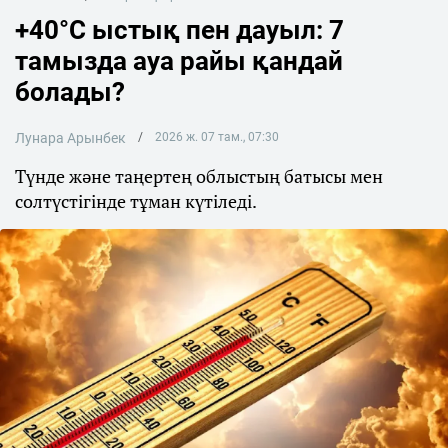
+40°C ыстық пен дауыл: 7
тамызда ауа райы қандай
болады?
Лунара Арынбек
2026 ж. 07 там., 07:30
Түнде және таңертең облыстың батысы мен
солтүстігінде тұман күтіледі.