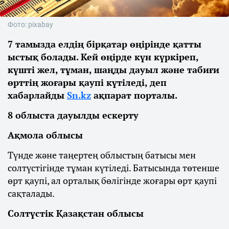
Фото: pixabay
7 тамызда елдің бірқатар өңірінде қатты
ыстық болады. Кей өңірде күн күркіреп,
күшті жел, тұман, шаңды дауыл және табиғи
өрттің жоғары қаупі күтіледі, деп
хабарлайды
Sn.kz
ақпарат порталы.
8 облыста дауылды ескерту
Ақмола облысы
Түнде және таңертең облыстың батысы мен
солтүстігінде тұман күтіледі. Батысында төтенше
өрт қаупі, ал орталық бөлігінде жоғары өрт қаупі
сақталады.
Солтүстік Қазақстан облысы