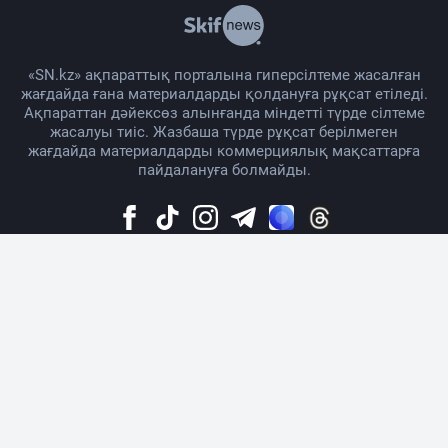
«SN.kz» ақпараттық порталына гиперсілтеме жасалған
жағдайда ғана материалдарды қолдануға рұқсат етіледі.
Ақпараттан дәйексөз алынғанда міндетті түрде сілтеме
жасалуы тиіс. Жазбаша түрде рұқсат берілмеген
жағдайда материалдарды коммерциялық мақсаттарға
пайдалануға болмайды.
Жоба жайында
Материалды қолдану тәртібі
Байланыс
Жарнама