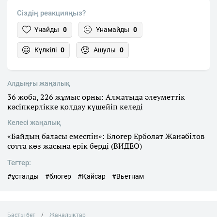
Сіздің реакцияңыз?
Ұнайды
0
Ұнамайды
0
Күлкілі
0
Ашулы
0
Алдыңғы жаңалық
36 жоба, 226 жұмыс орны: Алматыда әлеуметтік
кәсіпкерлікке қолдау күшейіп келеді
Келесі жаңалық
«Байдың баласы емеспін»: Блогер Ерболат Жанәбілов
сотта көз жасына ерік берді (ВИДЕО)
Тегтер:
#ұсталды
#блогер
#Қайсар
#Вьетнам
Басты бет
Жаңалықтар