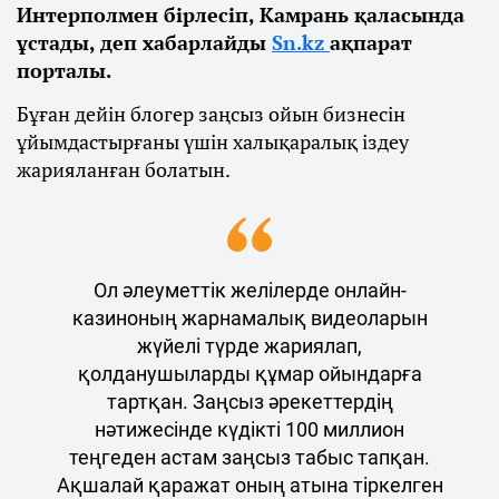
Интерполмен бірлесіп, Камрань қаласында
ұстады, деп хабарлайды
Sn.kz
ақпарат
порталы.
Бұған дейін блогер заңсыз ойын бизнесін
ұйымдастырғаны үшін халықаралық іздеу
жарияланған болатын.
Ол әлеуметтік желілерде онлайн-
казиноның жарнамалық видеоларын
жүйелі түрде жариялап,
қолданушыларды құмар ойындарға
тартқан. Заңсыз әрекеттердің
нәтижесінде күдікті 100 миллион
теңгеден астам заңсыз табыс тапқан.
Ақшалай қаражат оның атына тіркелген