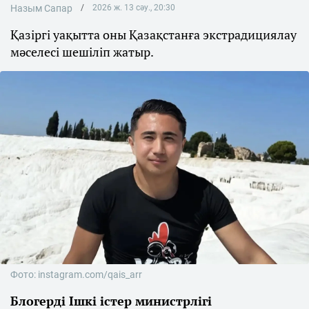
Назым Сапар
2026 ж. 13 сәу., 20:30
Қазіргі уақытта оны Қазақстанға экстрадициялау
мәселесі шешіліп жатыр.
Фото: instagram.com/qais_arr
Блогерді Ішкі істер министрлігі