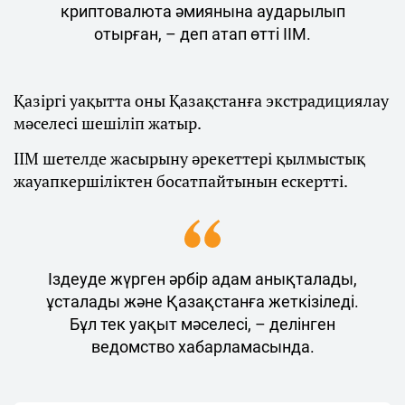
криптовалюта әмиянына аударылып
отырған, – деп атап өтті ІІМ.
Қазіргі уақытта оны Қазақстанға экстрадициялау
мәселесі шешіліп жатыр.
ІІМ шетелде жасырыну әрекеттері қылмыстық
жауапкершіліктен босатпайтынын ескертті.
Іздеуде жүрген әрбір адам анықталады,
ұсталады және Қазақстанға жеткізіледі.
Бұл тек уақыт мәселесі, – делінген
ведомство хабарламасында.