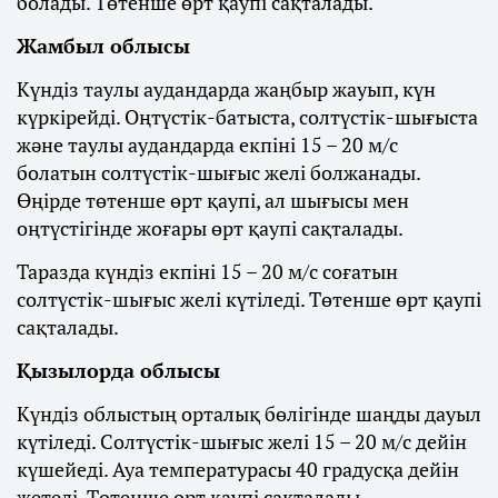
болады. Төтенше өрт қаупі сақталады.
Жамбыл облысы
Күндіз таулы аудандарда жаңбыр жауып, күн
күркірейді. Оңтүстік-батыста, солтүстік-шығыста
және таулы аудандарда екпіні 15 – 20 м/с
болатын солтүстік-шығыс желі болжанады.
Өңірде төтенше өрт қаупі, ал шығысы мен
оңтүстігінде жоғары өрт қаупі сақталады.
Таразда күндіз екпіні 15 – 20 м/с соғатын
солтүстік-шығыс желі күтіледі. Төтенше өрт қаупі
сақталады.
Қызылорда облысы
Күндіз облыстың орталық бөлігінде шаңды дауыл
күтіледі. Солтүстік-шығыс желі 15 – 20 м/с дейін
күшейеді. Ауа температурасы 40 градусқа дейін
жетеді. Төтенше өрт қаупі сақталады.