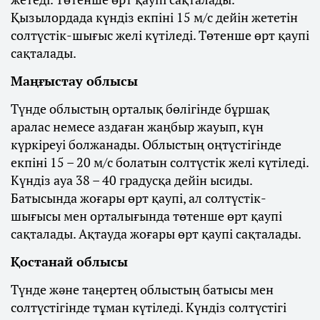
Қызылордада күндіз екпіні 15 м/с дейін жететін
солтүстік-шығыс желі күтіледі. Төтенше өрт қаупі
сақталады.
Маңғыстау облысы
Түнде облыстың орталық бөлігінде бұршақ
аралас немесе аздаған жаңбыр жауып, күн
күркіреуі болжанады. Облыстың оңтүстігінде
екпіні 15 – 20 м/с болатын солтүстік желі күтіледі.
Күндіз ауа 38 – 40 градусқа дейін ысиды.
Батысында жоғары өрт қаупі, ал солтүстік-
шығысы мен орталығында төтенше өрт қаупі
сақталады. Ақтауда жоғары өрт қаупі сақталады.
Қостанай облысы
Түнде және таңертең облыстың батысы мен
солтүстігінде тұман күтіледі. Күндіз солтүстігі