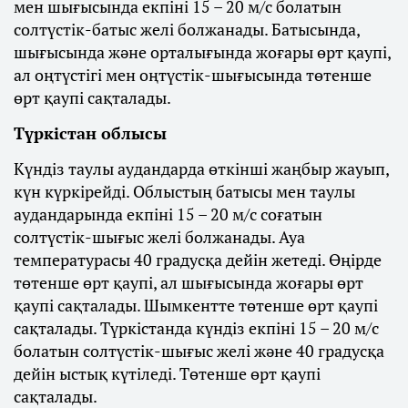
мен шығысында екпіні 15 – 20 м/с болатын
солтүстік-батыс желі болжанады. Батысында,
шығысында және орталығында жоғары өрт қаупі,
ал оңтүстігі мен оңтүстік-шығысында төтенше
өрт қаупі сақталады.
Түркістан облысы
Күндіз таулы аудандарда өткінші жаңбыр жауып,
күн күркірейді. Облыстың батысы мен таулы
аудандарында екпіні 15 – 20 м/с соғатын
солтүстік-шығыс желі болжанады. Ауа
температурасы 40 градусқа дейін жетеді. Өңірде
төтенше өрт қаупі, ал шығысында жоғары өрт
қаупі сақталады. Шымкентте төтенше өрт қаупі
сақталады. Түркістанда күндіз екпіні 15 – 20 м/с
болатын солтүстік-шығыс желі және 40 градусқа
дейін ыстық күтіледі. Төтенше өрт қаупі
сақталады.