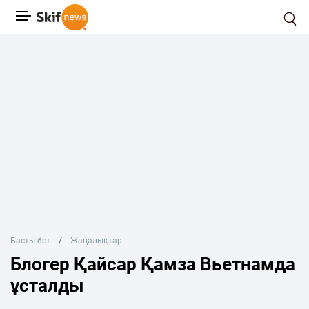
Басты бет
Жаңалықтар
Блогер Қайсар Қамза Вьетнамда
ұсталды