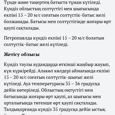
Түнде және таңертең батыста тұман күтіледі.
Күндіз облыстың солтүстігі мен шығысында
екпіні 15 – 20 м/с соғатын солтүстік-батыс желі
болжанады. Батысы мен солтүстігінде жоғары өрт
қаупі сақталады.
Петропавлда күндіз екпіні 15 – 20 м/с болатын
солтүстік-батыс желі күтіледі.
Жетісу облысы
Күндіз таулы аудандарда өткінші жаңбыр жауып,
күн күркірейді. Алакөл көлдері аймағында екпіні
15 – 20 м/с соғатын солтүстік-шығыс желі
күтіледі. Ауа температурасы 35 – 36 градусқа
дейін көтеріледі. Облыстың оңтүстігі мен
батысында жоғары өрт қаупі, ал шығысы мен
орталығында төтенше өрт қаупі сақталады.
Талдықорғанда күндіз 35 градусқа дейін ыстық