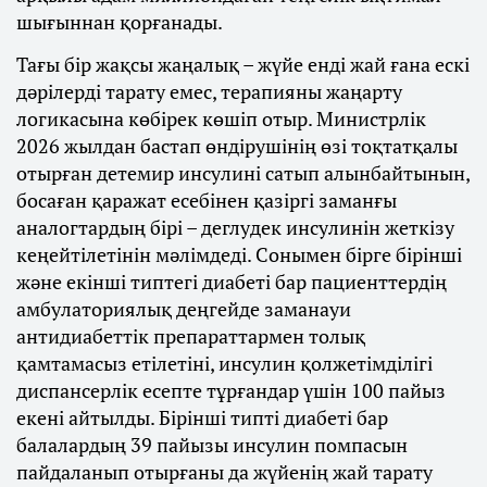
шығыннан қорғанады.
Тағы бір жақсы жаңалық – жүйе енді жай ғана ескі
дәрілерді тарату емес, терапияны жаңарту
логикасына көбірек көшіп отыр. Министрлік
2026 жылдан бастап өндірушінің өзі тоқтатқалы
отырған детемир инсулині сатып алынбайтынын,
босаған қаражат есебінен қазіргі заманғы
аналогтардың бірі – деглудек инсулинін жеткізу
кеңейтілетінін мәлімдеді. Сонымен бірге бірінші
және екінші типтегі диабеті бар пациенттердің
амбулаториялық деңгейде заманауи
антидиабеттік препараттармен толық
қамтамасыз етілетіні, инсулин қолжетімділігі
диспансерлік есепте тұрғандар үшін 100 пайыз
екені айтылды. Бірінші типті диабеті бар
балалардың 39 пайызы инсулин помпасын
пайдаланып отырғаны да жүйенің жай тарату