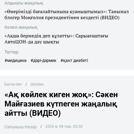
Алдыңғы жаңалық
«Өнерімізді бағалайтынына қуаныштымыз»: Танымал
блогер Моңғолия президентімен кездесті (ВИДЕО)
Келесі жаңалық
«Ақша бермедің деп құлатты»: Сарыағаштағы
АвтоЦОН-да дау шықты
Тегтер:
#медицина
#дәрі-дәрмек
#қант диабеті
Басты бет
Шоубиз
«Ақ көйлек киген жоқ»: Сәкен
Майғазиев күтпеген жаңалық
айтты (ВИДЕО)
Сағыныш Назар
2026 ж. 08 там., 03:30