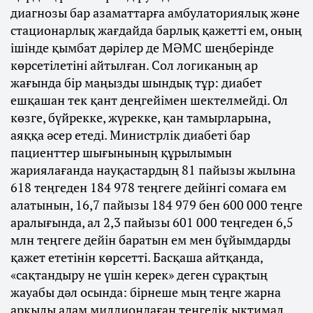
диагнозы бар азаматтарға амбулаториялық және
стационарлық жағдайда барлық қажетті ем, оның
ішінде қымбат дәрілер де МӘМС шеңберінде
көрсетілетіні айтылған. Сол логиканың ар
жағында бір маңызды шындық тұр: диабет
ешқашан тек қант деңгейімен шектелмейді. Ол
көзге, бүйрекке, жүрекке, қан тамырларына,
аяққа әсер етеді. Министрлік диабеті бар
пациенттер шығынының құрылымын
жариялағанда науқастардың 81 пайызы жылына
618 теңгеден 184 978 теңгеге дейінгі сомаға ем
алатынын, 16,7 пайызы 184 979 бен 600 000 теңге
аралығында, ал 2,3 пайызы 601 000 теңгеден 6,5
млн теңгеге дейін баратын ем мен бұйымдарды
қажет ететінін көрсетті. Басқаша айтқанда,
«сақтандыру не үшін керек» деген сұрақтың
жауабы дәл осында: бірнеше мың теңге жарна
арқылы адам миллиондаған теңгелік ықтимал