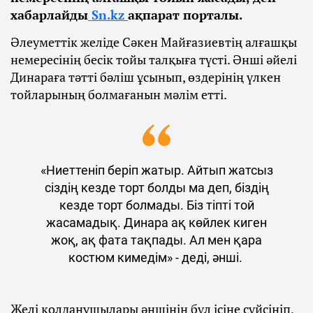
хабарлайды
Sn.kz
ақпарат порталы.
Әлеуметтік желіде Сәкен Майғазиевтің алғашқы
немересінің бесік тойы талқыға түсті. Әнші әйелі
Динараға тәтті бәліш ұсынып, өздерінің үлкен
тойларының болмағанын мәлім етті.
«Ниеттеніп беріп жатыр. Айтып жатсыз
сіздің кезде торт болды ма деп, біздің
кезде торт болмады. Біз тіпті той
жасамадық. Динара ақ көйлек киген
жоқ, ақ фата тақпады. Ал мен қара
костюм кимедім» - деді, әнші.
Желі қолданушылары әншінің бұл ісіне сүйсініп,