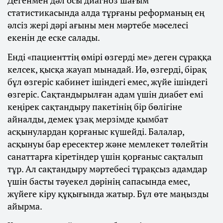
Дегенмен дәл осы диагноз шағым
статистикасында алда тұрғаны реформаның ең
әлсіз жері дәрі ағыны мен мәртебе мәселесі
екенін де еске салады.
Енді «пациенттің өмірі өзгерді ме» деген сұраққа
келсек, қысқа жауап мынадай. Иә, өзгерді, бірақ
бұл өзгеріс кабинет ішіндегі емес, жүйе ішіндегі
өзгеріс. Сақтандырылған адам үшін диабет емі
кеңірек сақтандыру пакетінің бір бөлігіне
айналды, демек ұзақ мерзімде қымбат
асқынулардан қорғаныс күшейді. Балалар,
асқынуы бар ересектер және мемлекет төлейтін
санаттарға кіретіндер үшін қорғаныс сақталып
тұр. Ал сақтандыру мәртебесі тұрақсыз адамдар
үшін басты тәуекел дәрінің сапасында емес,
жүйеге кіру құқығында жатыр. Бұл өте маңызды
айырма.