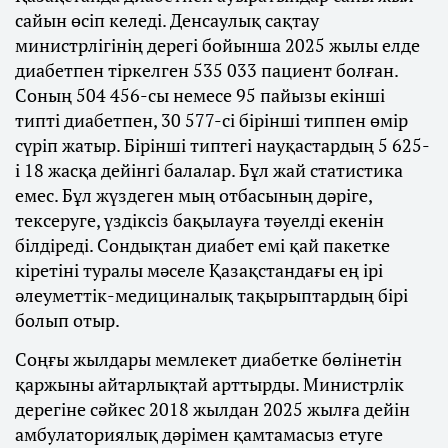
сайын өсіп келеді. Денсаулық сақтау
министрлігінің дерегі бойынша 2025 жылы елде
диабетпен тіркелген 535 033 пациент болған.
Соның 504 456-сы немесе 95 пайызы екінші
типті диабетпен, 30 577-сі бірінші типпен өмір
сүріп жатыр. Бірінші типтегі науқастардың 5 625-
і 18 жасқа дейінгі балалар. Бұл жай статистика
емес. Бұл жүздеген мың отбасының дәріге,
тексеруге, үздіксіз бақылауға тәуелді екенін
білдіреді. Сондықтан диабет емі қай пакетке
кіретіні туралы мәселе Қазақстандағы ең ірі
әлеуметтік-медициналық тақырыптардың бірі
болып отыр.
Соңғы жылдары мемлекет диабетке бөлінетін
қаржыны айтарлықтай арттырды. Министрлік
дерегіне сәйкес 2018 жылдан 2025 жылға дейін
амбулаториялық дәрімен қамтамасыз етуге