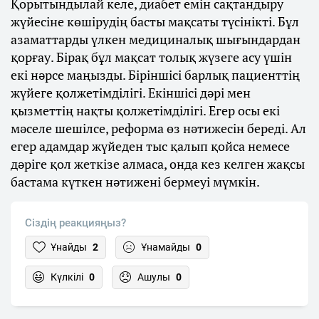
Қорытындылай келе, диабет емін сақтандыру
жүйесіне көшірудің басты мақсаты түсінікті. Бұл
азаматтарды үлкен медициналық шығындардан
қорғау. Бірақ бұл мақсат толық жүзеге асу үшін
екі нәрсе маңызды. Біріншісі барлық пациенттің
жүйеге қолжетімділігі. Екіншісі дәрі мен
қызметтің нақты қолжетімділігі. Егер осы екі
мәселе шешілсе, реформа өз нәтижесін береді. Ал
егер адамдар жүйеден тыс қалып қойса немесе
дәріге қол жеткізе алмаса, онда кез келген жақсы
бастама күткен нәтижені бермеуі мүмкін.
Сіздің реакцияңыз?
Ұнайды
2
Ұнамайды
0
Күлкілі
0
Ашулы
0