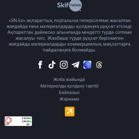
«SN.kz» ақпараттық порталына гиперсілтеме жасалған
жағдайда ғана материалдарды қолдануға рұқсат етіледі.
Ақпараттан дәйексөз алынғанда міндетті түрде сілтеме
жасалуы тиіс. Жазбаша түрде рұқсат берілмеген
жағдайда материалдарды коммерциялық мақсаттарға
пайдалануға болмайды.
Жоба жайында
Материалды қолдану тәртібі
Байланыс
Жарнама