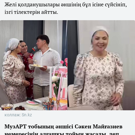
Желі қолданушылары әншінің бұл ісіне сүйсініп,
ізгі тілектерін айтты.
коллаж: Sn.kz
МузАРТ тобының әншісі Сәкен Майғазиев
немересінің алғашқы тойын жасады, деп