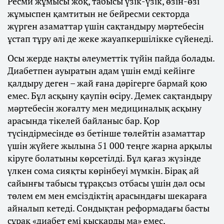
Ресми жұмысы жоқ, табысы үзік-үзік, өзін-өзі
жұмыспен қамтитын не бейресми секторда
жүрген азаматтар үшін сақтандыру мәртебесін
ұстап тұру әлі де жеке жауапкершілікке сүйенеді.
Осы жерде нақты әлеуметтік түйін пайда болады.
Диабетпен ауыратын адам үшін емді кейінге
қалдыру деген – жай ғана дәрігерге бармай қою
емес. Бұл асқыну қаупін өсіру. Демек сақтандыру
мәртебесін жоғалту мен медициналық асқыну
арасында тікелей байланыс бар. Қор
түсіндірмесінде өз бетінше төлейтін азаматтар
үшін жүйеге жылына 51 000 теңге жарна арқылы
кіруге болатыны көрсетілді. Бұл қағаз жүзінде
үлкен сома сияқты көрінбеуі мүмкін. Бірақ ай
сайынғы табысы тұрақсыз отбасы үшін дәл осы
төлем ем мен емсіздіктің арасындағы шекараға
айналып кетеді. Сондықтан реформадағы басты
сұрақ «диабет емі қысқарды ма» емес,