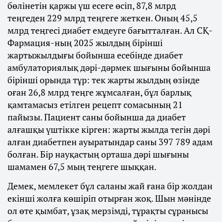
бөлінетін қаржы үш есеге өсіп, 87,8 млрд
теңгеден 229 млрд теңгеге жеткен. Оның 45,5
млрд теңгесі диабет емдеуге бағытталған. Ал СҚ-
Фармация-ның 2025 жылдың бірінші
жартыжылдығы бойынша есебінде диабет
амбулаториялық дәрі-дәрмек шығыны бойынша
бірінші орында тұр: тек жарты жылдың өзінде
оған 26,8 млрд теңге жұмсалған, бұл барлық
қамтамасыз етілген рецепт сомасының 21
пайызы. Пациент саны бойынша да диабет
алғашқы үштікке кірген: жарты жылда тегін дәрі
алған диабетпен ауыратындар саны 397 789 адам
болған. Бір науқастың орташа дәрі шығыны
шамамен 67,5 мың теңгеге шыққан.
Демек, мемлекет бұл саланы жай ғана бір жолдан
екінші жолға көшіріп отырған жоқ. Шын мәнінде
ол өте қымбат, ұзақ мерзімді, тұрақты сұранысы