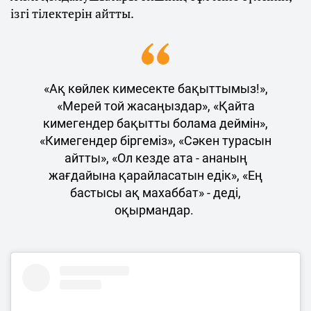
ізгі тілектерін айтты.
«Ақ көйлек кимесекте бақыттымыз!»,
«Мерей той жасаңыздар», «Қайта
кимегендер бақытты болама деймін»,
«Кимегендер біргеміз», «Сәкен турасын
айтты», «Ол кезде ата - ананың
жағдайына қарайласатын едік», «Ең
бастысы ақ махаббат» - деді,
оқырмандар.