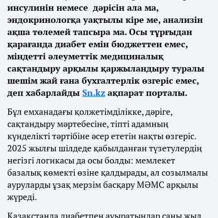
инсулинін немесе дәрісін ала ма,
эндокринологқа уақтылы кіре ме, анализін
ақша төлемей тапсыра ма. Осы тұрғыдан
қарағанда диабет емін бюджеттен емес,
міндетті әлеуметтік медициналық
сақтандыру арқылы қаржыландыру туралы
шешім жай ғана бухгалтерлік өзгеріс емес,
деп хабарлайды
Sn.kz
ақпарат порталы.
Бұл емханадағы қолжетімділікке, дәріге,
сақтандыру мәртебесіне, тіпті адамның
күнделікті тәртібіне әсер ететін нақты өзгеріс.
2025 жылғы шілдеде қабылданған түзетулердің
негізгі логикасы да осы болды: мемлекет
базалық көмекті өзіне қалдырады, ал созылмалы
ауруларды ұзақ мерзім басқару МӘМС арқылы
жүреді.
Қазақстанда диабетпен ауыратындар саны жыл