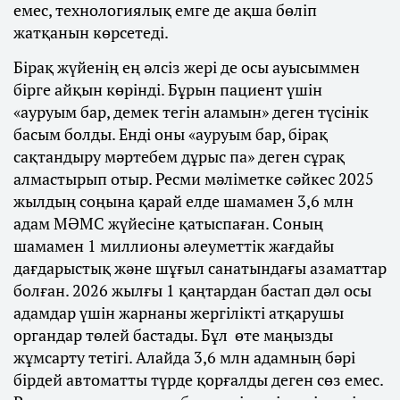
емес, технологиялық емге де ақша бөліп
жатқанын көрсетеді.
Бірақ жүйенің ең әлсіз жері де осы ауысыммен
бірге айқын көрінді. Бұрын пациент үшін
«ауруым бар, демек тегін аламын» деген түсінік
басым болды. Енді оны «ауруым бар, бірақ
сақтандыру мәртебем дұрыс па» деген сұрақ
алмастырып отыр. Ресми мәліметке сәйкес 2025
жылдың соңына қарай елде шамамен 3,6 млн
адам МӘМС жүйесіне қатыспаған. Соның
шамамен 1 миллионы әлеуметтік жағдайы
дағдарыстық және шұғыл санатындағы азаматтар
болған. 2026 жылғы 1 қаңтардан бастап дәл осы
адамдар үшін жарнаны жергілікті атқарушы
органдар төлей бастады. Бұл өте маңызды
жұмсарту тетігі. Алайда 3,6 млн адамның бәрі
бірдей автоматты түрде қорғалды деген сөз емес.