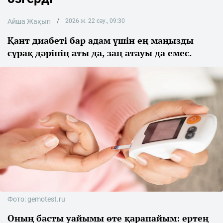
Айша Жақып
2026 ж. 22 сәу., 09:30
Қант диабеті бар адам үшін ең маңызды
сұрақ дәрінің аты да, заң атауы да емес.
Фото: gemotest.ru
Оның басты уайымы өте қарапайым: ертең