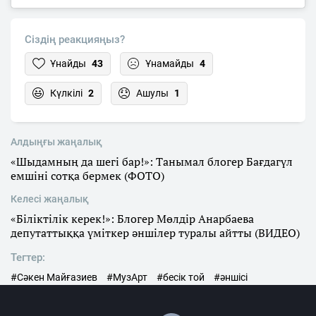
Сіздің реакцияңыз?
Ұнайды
43
Ұнамайды
4
Күлкілі
2
Ашулы
1
Алдыңғы жаңалық
«Шыдамның да шегі бар!»: Танымал блогер Бағдагүл
емшіні сотқа бермек (ФОТО)
Келесі жаңалық
«Біліктілік керек!»: Блогер Мөлдір Анарбаева
депутаттыққа үміткер әншілер туралы айтты (ВИДЕО)
Тегтер:
#Сәкен Майғазиев
#МузАрт
#бесік той
#әншісі