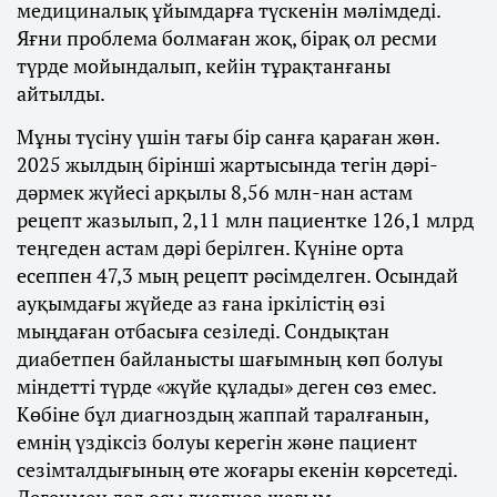
медициналық ұйымдарға түскенін мәлімдеді.
Яғни проблема болмаған жоқ, бірақ ол ресми
түрде мойындалып, кейін тұрақтанғаны
айтылды.
Мұны түсіну үшін тағы бір санға қараған жөн.
2025 жылдың бірінші жартысында тегін дәрі-
дәрмек жүйесі арқылы 8,56 млн-нан астам
рецепт жазылып, 2,11 млн пациентке 126,1 млрд
теңгеден астам дәрі берілген. Күніне орта
есеппен 47,3 мың рецепт рәсімделген. Осындай
ауқымдағы жүйеде аз ғана іркілістің өзі
мыңдаған отбасыға сезіледі. Сондықтан
диабетпен байланысты шағымның көп болуы
міндетті түрде «жүйе құлады» деген сөз емес.
Көбіне бұл диагноздың жаппай таралғанын,
емнің үздіксіз болуы керегін және пациент
сезімталдығының өте жоғары екенін көрсетеді.