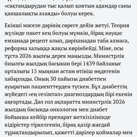
«сақтандырудан тыс қалып қоятын адамдар саны
қаншалықты азаяды» болуы керек.
Екінші мәселе дәрінің сөреге дейін жетуі. Теория
жүзінде пакет кең болуы мүмкін, бірақ науқас
емханада рецепт алып, дәріханадан таба алмаса,
реформа халыққа жақсы көрінбейді. Міне, осы
тұста 2026 жылғы дерек маңызды. Министрлік
биылғы жылдың басынан бері 1439 байланыс
орталығы 15 мыңнан астам өтініш өңдегенін
хабарлады. Оның 30 пайызы диабетпен
ауыратын пациенттерден түскен. Бұл диабеттің
жүйедегі «ең сезімтал» диагноздардың бірі екенін
аңғартады. Дәл сол ақпаратта министрлік 2026
жылдың басында онкология мен диабет
бойынша кейбір препарат жеткізілімінде
кідірістер тіркелгенін, бірақ қазір жағдай
тұрақтандырылып, қажетті дәрілер қоймалар мен