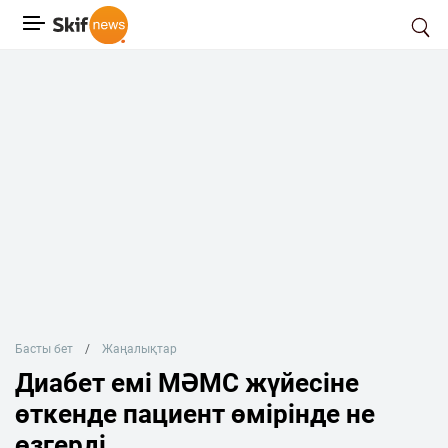
Басты бет
Жаңалықтар
Диабет емі МӘМС жүйесіне
өткенде пациент өмірінде не
өзгерді