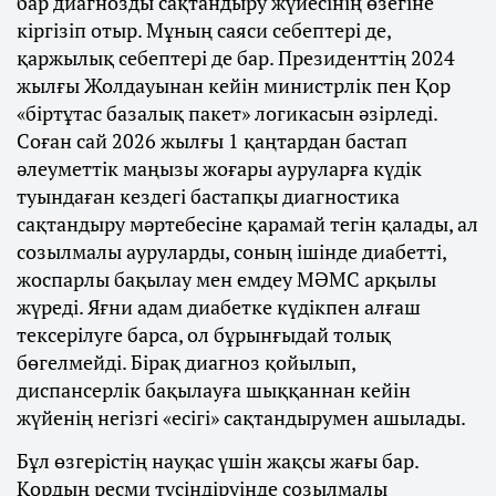
бар диагнозды сақтандыру жүйесінің өзегіне
кіргізіп отыр. Мұның саяси себептері де,
қаржылық себептері де бар. Президенттің 2024
жылғы Жолдауынан кейін министрлік пен Қор
«біртұтас базалық пакет» логикасын әзірледі.
Соған сай 2026 жылғы 1 қаңтардан бастап
әлеуметтік маңызы жоғары ауруларға күдік
туындаған кездегі бастапқы диагностика
сақтандыру мәртебесіне қарамай тегін қалады, ал
созылмалы ауруларды, соның ішінде диабетті,
жоспарлы бақылау мен емдеу МӘМС арқылы
жүреді. Яғни адам диабетке күдікпен алғаш
тексерілуге барса, ол бұрынғыдай толық
бөгелмейді. Бірақ диагноз қойылып,
диспансерлік бақылауға шыққаннан кейін
жүйенің негізгі «есігі» сақтандырумен ашылады.
Бұл өзгерістің науқас үшін жақсы жағы бар.
Қордың ресми түсіндіруінде созылмалы