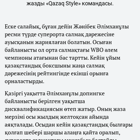
жазды «Qazaq Style» командасы.
Еске салайық, бұған дейін Жәнібек Әлімханұлы
ресми түрде суперорта салмақ дәрежесіне
ауысқанын жариялаған болатын. Осыған
байланысты ол орта салмақтағы WBO әлем
чемпионы атағынан бас тартты. Кейін ұйым
қазақстандық боксшыны жаңа салмақ
дәрежесінің рейтингінде екінші орынға
орналастырды.
Қазіргі уақытта Әлімханұлы допингке
байланысты берілген уақытша
дисквалификациясын өтеп жатыр. Оның жаза
мерзімі осы жылдың желтоқсан айында
аяқталады. Осыдан кейін қазақстандық былғары
қолғап шебері шаршы алаңға қайта оралып,
суперорта салмақтағы мансабын бастайды.