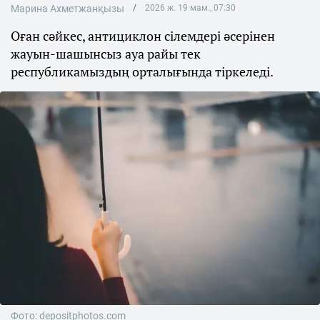
Марина Ахметжанқызы
2026 ж. 19 мам., 07:30
Оған сәйкес, антициклон сілемдері әсерінен
жауын-шашынсыз ауа райы тек
республикамыздың орталығында тіркеледі.
Фото: depositphotos.com