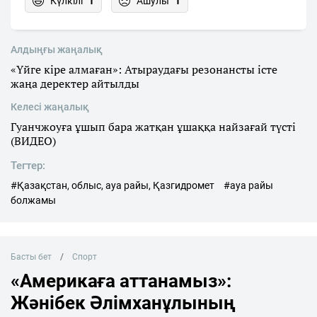
Күлкілі
1
Ашулы
1
Алдыңғы жаңалық
«Үйге кіре алмаған»: Атыраудағы резонансты істе
жаңа деректер айтылды
Келесі жаңалық
Гуанчжоуға ұшып бара жатқан ұшаққа найзағай түсті
(ВИДЕО)
Тегтер:
#Қазақстан, облыс, ауа райы, Қазгидромет
#ауа райы
болжамы
Басты бет
Спорт
«Америкаға аттанамыз»:
Жәнібек Әлімханұлының