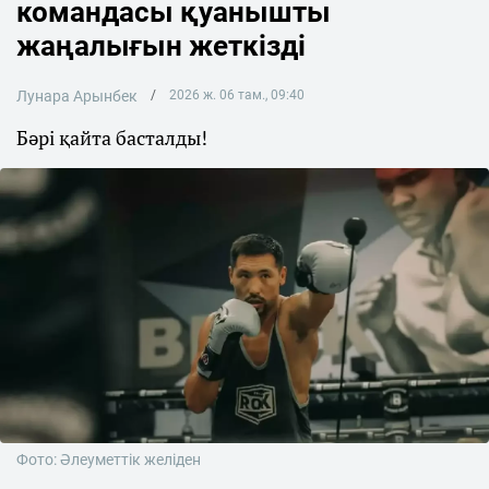
командасы қуанышты
жаңалығын жеткізді
Лунара Арынбек
2026 ж. 06 там., 09:40
Бәрі қайта басталды!
Фото: Әлеуметтік желіден