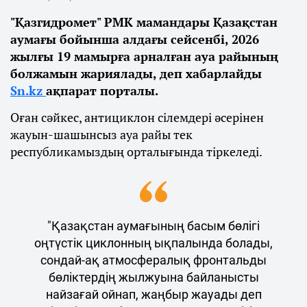
"Қазгидромет" РМК мамандары Қазақстан
аумағы бойынша алдағы сейсенбі, 2026
жылғы 19 мамырға арналған ауа райының
болжамын жариялады, деп хабарлайды
Sn.kz
ақпарат порталы.
Оған сәйкес, антициклон сілемдері әсерінен
жауын-шашынсыз ауа райы тек
республикамыздың орталығында тіркеледі.
"Қазақстан аумағының басым бөлігі
оңтүстік циклонның ықпалында болады,
сондай-ақ атмосфералық фронтальды
бөліктердің жылжуына байланысты
найзағай ойнап, жаңбыр жауады деп