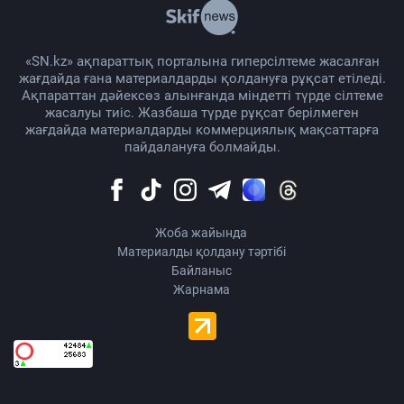
«SN.kz» ақпараттық порталына гиперсілтеме жасалған
жағдайда ғана материалдарды қолдануға рұқсат етіледі.
Ақпараттан дәйексөз алынғанда міндетті түрде сілтеме
жасалуы тиіс. Жазбаша түрде рұқсат берілмеген
жағдайда материалдарды коммерциялық мақсаттарға
пайдалануға болмайды.
Жоба жайында
Материалды қолдану тәртібі
Байланыс
Жарнама