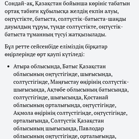
Сондай-ақ, Қазақстан бойынша көрініс табатын
ортақ табиғи құбылысқа желдің екпін алуы,
оңтүстікте, батыста, солтүстік-батыста-шаңды
дауылдың тұруы, түнде солтүстікте, оңтүстік-
батыста тұманның түсуі жатқызылады.
Бұл ретте сейсенбіде еліміздің бірқатар
өңірлерінде өрт қаупі күтіледі:
Атыра облысында, Батыс Қазақстан
облысының оңтүстігінде, шығысында,
солтүстігінде, Маңғыстау өңірінің солтүстік-
шығысында, Ақтөбе облысының батысында,
солтүстігінде, шығысында, Қостанай
облысының орталығында, оңтүстігінде,
Ақмола өңірінің солтүстігінде, оңтүстігінде,
орталығында, Солтүстік Қазақстан
облысының шығысында, Павлодар
облысының оңтүстігінде, орталығында,