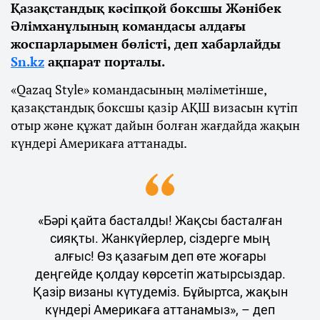
Қазақстандық кәсіпқой боксшы Жәнібек
Әлімханұлының командасы алдағы
жоспарларымен бөлісті, деп хабарлайды
Sn.kz
ақпарат порталы.
«Qazaq Style» командасының мәліметінше,
қазақстандық боксшы қазір АҚШ визасын күтіп
отыр және құжат дайын болған жағдайда жақын
күндері Америкаға аттанады.
«Бәрі қайта басталды! Жақсы басталған
сияқты. Жанкүйерлер, сіздерге мың
алғыс! Өз қазағым деп өте жоғары
деңгейде қолдау көрсетіп жатырсыздар.
Қазір визаны күтудеміз. Бұйыртса, жақын
күндері Америкаға аттанамыз», – деп