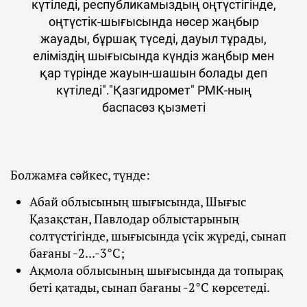
күтіледі, республикамыздың оңтүстігінде,
оңтүстік-шығысында нөсер жаңбыр
жауады, бұршақ түседі, дауыл тұрады,
еліміздің шығысында күндіз жаңбыр мен
қар түрінде жауын-шашын болады деп
күтіледі"."Қазгидромет" РМК-ның
баспасөз қызметі
Болжамға сәйкес, түнде:
Абай облысының шығысында, Шығыс
Қазақстан, Павлодар облыстарының
солтүстігінде, шығысында үсік жүреді, сынап
бағаны -2...-3°С;
Ақмола облысының шығысында да топырақ
беті қатады, сынап бағаны -2°С көрсетеді.