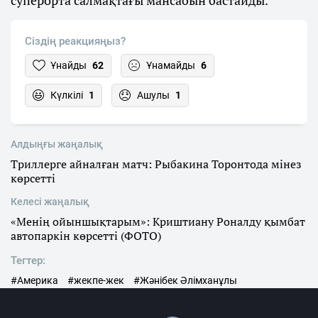
Сіздің реакцияңыз?
Ұнайды
62
Ұнамайды
6
Күлкілі
1
Ашулы
1
Алдыңғы жаңалық
Триллерге айналған матч: Рыбакина Торонтода мінез
көрсетті
Келесі жаңалық
«Менің ойыншықтарым»: Криштиану Роналду қымбат
автопаркін көрсетті (ФОТО)
Тегтер:
#Америка
#жекпе-жек
#Жәнібек Әлімханұлы