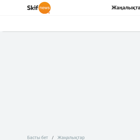
Жаңалықт
Басты бет
Жаңалықтар