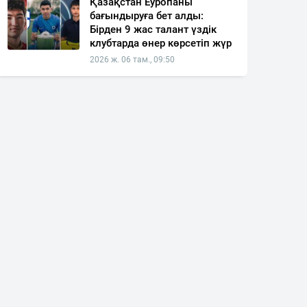
Қазақстан Еуропаны
бағындыруға бет алды:
Бірден 9 жас талант үздік
клубтарда өнер көрсетіп жүр
2026 ж. 06 там., 09:50