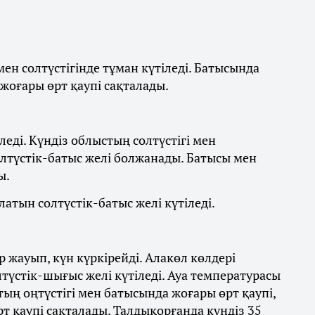
ен солтүстігінде тұман күтіледі. Батысында
 жоғары өрт қаупі сақталады.
леді. Күндіз облыстың солтүстігі мен
олтүстік-батыс желі болжанады. Батысы мен
ы.
латын солтүстік-батыс желі күтіледі.
 жауып, күн күркірейді. Алакөл көлдері
лтүстік-шығыс желі күтіледі. Ауа температурасы
стың оңтүстігі мен батысында жоғары өрт қаупі,
 қаупі сақталады. Талдықорғанда күндіз 35