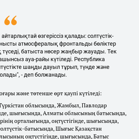
айтарлықтай өзгеріссіз қалады: солтүстік-
нысты атмосфералық фронтальды бөліктер
 түседі, батыста нөсер жаңбыр жауады. Тек
шынсыз ауа-райы күтіледі. Республика
лтүстікте шаңды дауыл тұрып, түнде және
олады", - деп болжанады.
оғары және төтенше өрт қаупі күтіледі:
 Түркістан облысында, Жамбыл, Павлодар
нде, шығысында, Алматы облысының батысында,
інің орталығында, оңтүстігінде, шығысында,
олтүстік-батысында, Шығыс Қазақстан
лысының оңтүстігінде, шығысында, Батыс