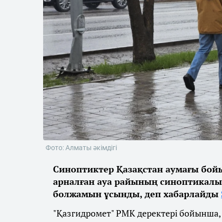
Фото: Алматы әкімдігі
Синоптиктер Қазақстан аумағы бойы
арналған ауа райының синоптикалы
болжамын ұсынды, деп хабарлайды
"Қазгидромет" РМК деректері бойынша,