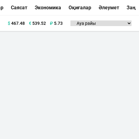
ар
Саясат
Экономика
Оқиғалар
Әлеумет
Заң
$
467.48
€
539.52
₽
5.73