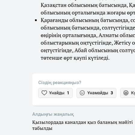
Қазақстан облысының батысында, Қ
облысының орталығында жоғары өрт қ
Қарағанды облысының батысында, со
облысының батысында, солтүстігінде,
өңірінің орталығында, Алматы облыс
облыстарының оңтүстігінде, Жетісу 
оңтүстігінде, Абай облысының солтү
төтенше өрт қаупі күтіледі.
Сіздің реакцияңыз?
Ұнайды
1
Ұнамайды
3
К
Алдыңғы жаңалық
Қызылордада каналдан қыз баланың мәйіті
табылды