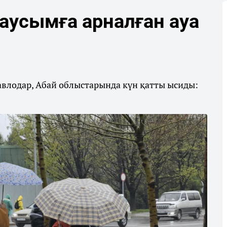
аусымға арналған ауа
авлодар, Абай облыстарында күн қатты ысиды: