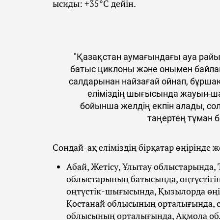
ысиды: +35°C дейін.
"Қазақстан аумағындағы ауа райы 
батыс циклоны және онымен байла
салдарынан найзағай ойнап, бұршақ
еліміздің шығысында жауын-ша
бойынша желдің екпін алады, со
таңертең тұман б
Сондай-ақ еліміздің бірқатар өңірінде ж
Абай, Жетісу, Ұлытау облыстарында,
облыстарының батысында, оңтүстігі
оңтүстік-шығысында, Қызылорда өңір
Қостанай облысының орталығында, с
облысының орталығында, Ақмола об