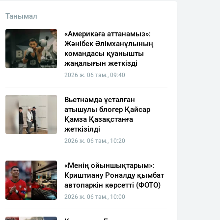
Танымал
«Америкаға аттанамыз»:
Жәнібек Әлімханұлының
командасы қуанышты
жаңалығын жеткізді
2026 ж. 06 там., 09:40
Вьетнамда ұсталған
атышулы блогер Қайсар
Қамза Қазақстанға
жеткізілді
2026 ж. 06 там., 10:20
«Менің ойыншықтарым»:
Криштиану Роналду қымбат
автопаркін көрсетті (ФОТО)
2026 ж. 06 там., 10:00