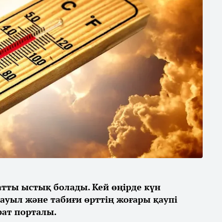
қатты ыстық болады. Кей өңірде күн
дауыл және табиғи өрттің жоғары қаупі
ат порталы.