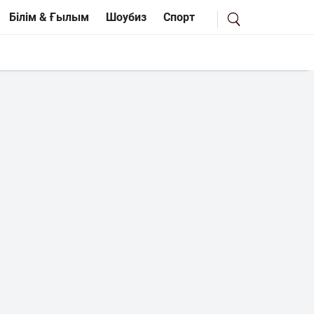
Білім & Ғылым
Шоубиз
Спорт