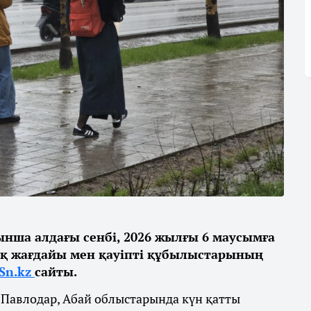
нша алдағы сенбі, 2026 жылғы 6 маусымға
қ жағдайы мен қауіпті құбылыстарының
Sn.kz
сайты.
 Павлодар, Абай облыстарында күн қатты