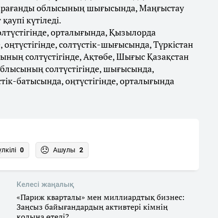
арағанды облысының шығысында, Маңғыстау
аупі күтіледі.
лтүстігінде, орталығында, Қызылорда
 оңтүстігінде, солтүстік-шығысында, Түркістан
ының солтүстігінде, Ақтөбе, Шығыс Қазақстан
облысының солтүстігінде, шығысында,
стік-батысында, оңтүстігінде, орталығында
үлкілі
0
Ашулы
2
Келесі жаңалық
«Париж кварталы» мен миллиардтық бизнес:
Заңсыз байығандардың активтері кімнің
қолына өтеді?