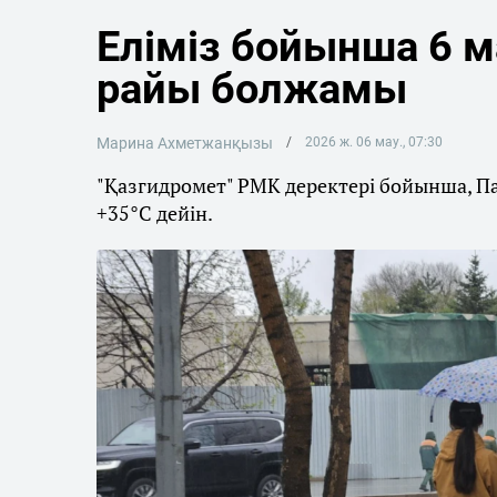
Еліміз бойынша 6 м
райы болжамы
Марина Ахметжанқызы
2026 ж. 06 мау., 07:30
"Қазгидромет" РМК деректері бойынша, П
+35°C дейін.