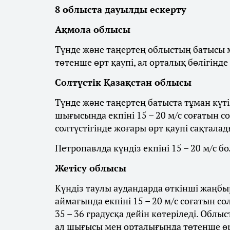
8 облыста дауылды ескерту
Ақмола облысы
Түнде және таңертең облыстың батысы м
төтенше өрт қаупі, ал орталық бөлігінде
Солтүстік Қазақстан облысы
Түнде және таңертең батыста тұман күті
шығысында екпіні 15 – 20 м/с соғатын с
солтүстігінде жоғары өрт қаупі сақталад
Петропавлда күндіз екпіні 15 – 20 м/с бо
Жетісу облысы
Күндіз таулы аудандарда өткінші жаңбыр
аймағында екпіні 15 – 20 м/с соғатын со
35 – 36 градусқа дейін көтеріледі. Облы
ал шығысы мен орталығында төтенше өрт