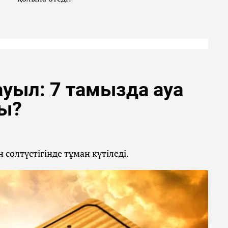
уыл: 7 тамызда ауа
ды?
солтүстігінде тұман күтіледі.