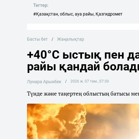
Тегтер:
#Қазақстан, облыс, ауа райы, Қазгидромет
Басты бет
Жаңалықтар
+40°C ыстық пен да
райы қандай бола
Лунара Арынбек
2026 ж. 07 там., 07:30
Түнде және таңертең облыстың батысы мен 