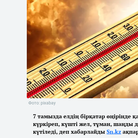
Фото: pixabay
7 тамызда елдің бірқатар өңірінде 
күркіреп, күшті жел, тұман, шаңды 
күтіледі, деп хабарлайды
Sn.kz
ақпар