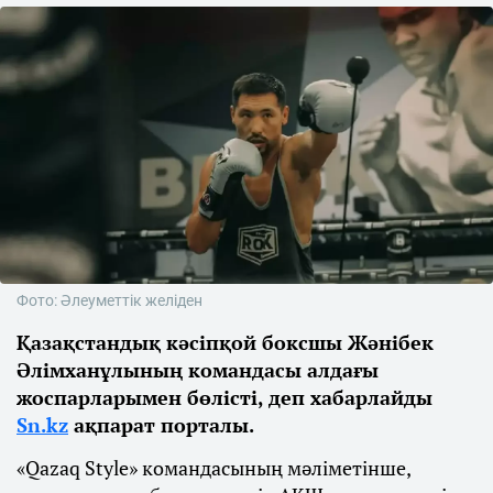
Фото: Әлеуметтік желіден
Қазақстандық кәсіпқой боксшы Жәнібек
Әлімханұлының командасы алдағы
жоспарларымен бөлісті, деп хабарлайды
Sn.kz
ақпарат порталы.
«Qazaq Style» командасының мәліметінше,