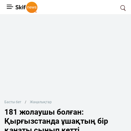
Басты бет
Жаңалықтар
181 жолаушы болған:
Қырғызстанда ұшақтың бір
қанаты сынып кетті