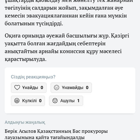
төгілуінің салдарын жойып, зақымдалған әуе
кемесін эвакуациялағаннан кейін ғана мүмкін
болатынын түсіндірді.
Оқиға орнында әуежай басшылығы жүр. Қазіргі
уақытта болған жағдайдың себептерін
анықтайтын арнайы комиссия құру мәселесі
қарастырылуда.
Сіздің реакцияңыз?
Ұнайды
0
Ұнамайды
0
Күлкілі
0
Ашулы
1
Алдыңғы жаңалық
Берік Асылов Қазақстанның Бас прокуроры
лауазымына қайта тағайындалды