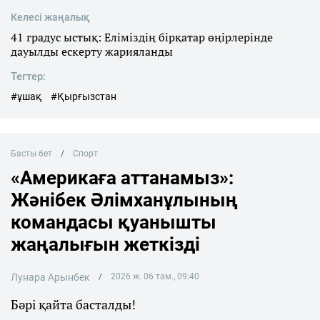
Келесі жаңалық
41 градус ыстық: Еліміздің бірқатар өңірлерінде
дауылды ескерту жарияланды
Тегтер:
#ұшақ
#Қырғызстан
Басты бет
Спорт
«Америкаға аттанамыз»:
Жәнібек Әлімханұлының
командасы қуанышты
жаңалығын жеткізді
Лунара Арынбек
2026 ж. 06 там., 09:40
Бәрі қайта басталды!