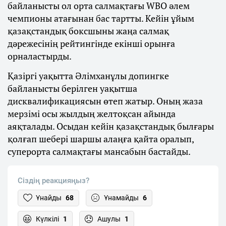
байланысты ол орта салмақтағы WBO әлем
чемпионы атағынан бас тартты. Кейін ұйым
қазақстандық боксшыны жаңа салмақ
дәрежесінің рейтингінде екінші орынға
орналастырды.
Қазіргі уақытта Әлімханұлы допингке
байланысты берілген уақытша
дисквалификациясын өтеп жатыр. Оның жаза
мерзімі осы жылдың желтоқсан айында
аяқталады. Осыдан кейін қазақстандық былғары
қолғап шебері шаршы алаңға қайта оралып,
суперорта салмақтағы мансабын бастайды.
Сіздің реакцияңыз?
Ұнайды
68
Ұнамайды
6
Күлкілі
1
Ашулы
1