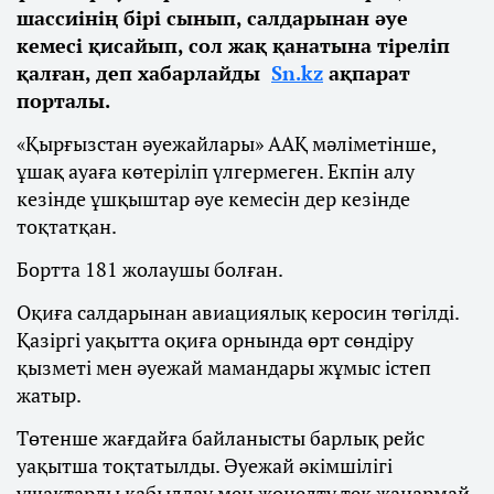
шассиінің бірі сынып, салдарынан әуе
кемесі қисайып, сол жақ қанатына тіреліп
қалған, деп хабарлайды
Sn.kz
ақпарат
порталы.
«Қырғызстан әуежайлары» ААҚ мәліметінше,
ұшақ ауаға көтеріліп үлгермеген. Екпін алу
кезінде ұшқыштар әуе кемесін дер кезінде
тоқтатқан.
Бортта 181 жолаушы болған.
Оқиға салдарынан авиациялық керосин төгілді.
Қазіргі уақытта оқиға орнында өрт сөндіру
қызметі мен әуежай мамандары жұмыс істеп
жатыр.
Төтенше жағдайға байланысты барлық рейс
уақытша тоқтатылды. Әуежай әкімшілігі
ұшақтарды қабылдау мен жөнелту тек жанармай