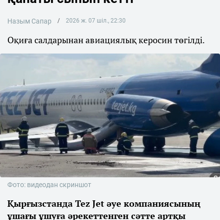
Назым Сапар
2026 ж. 07 шіл., 22:30
Оқиға салдарынан авиациялық керосин төгілді.
Фото: видеодан скриншот
Қырғызстанда Tez Jet әуе компаниясының
ұшағы ұшуға әрекеттенген сәтте артқы