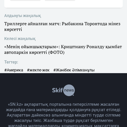
Алдыңғы жаңалық
Триллерге айналған матч: Рыбакина Торонтода мінез
көрсетті
Келесі жаңалық
«Менің ойыншықтарым»: Криштиану Роналду қымбат
автопаркін көрсетті (ФОТО)
Тегтер:
#Америка
#жекпе-жек
#Жәнібек Әлімханұлы
«SN.kz» ақпараттық порталына гиперсілтеме жасалған
жағдайда ғана материалдарды қолдануға рұқсат етіледі.
Ақпараттан дәйексөз алынғанда міндетті түрде сілтеме
жасалуы тиіс. Жазбаша түрде рұқсат берілмеген
жағдайда материалдарды коммерциялық мақсаттарға