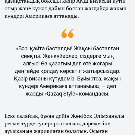
қазақстандық боксшы қазір АҚШ визасын күтіп
отыр және құжат дайын болған жағдайда жақын
күндері Америкаға аттанады.
«Бәрі қайта басталды! Жақсы басталған
сияқты. Жанкүйерлер, сіздерге мың
алғыс! Өз қазағым деп өте жоғары
деңгейде қолдау көрсетіп жатырсыздар.
Қазір визаны күтудеміз. Бұйыртса, жақын
күндері Америкаға аттанамыз», – деп
жазды «Qazaq Style» командасы.
Еске салайық, бұған дейін Жәнібек Әлімханұлы
ресми түрде суперорта салмақ дәрежесіне
ауысқанын жариялаған болатын. Осыған