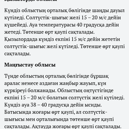
Күндіз облыстың орталық бөлігінде шаңды дауыл
күтіледі. Солтүстік-шығыс желі 15 – 20 м/с дейін
күшейеді. Ауа температурасы 40 градусқа дейін
жетеді. Төтенше өрт қаупі сақталады.
Қызылордада күндіз екпіні 15 м/с дейін жететін
солтүстік-шығыс желі күтіледі. Төтенше өрт қаупі
сақталады.
Маңғыстау облысы
Түнде облыстың орталық бөлігінде бұршақ
аралас немесе аздаған жаңбыр жауып, күн
күркіреуі болжанады. Облыстың оңтүстігінде
екпіні 15 – 20 м/с болатын солтүстік желі күтіледі.
Күндіз ауа 38 – 40 градусқа дейін ысиды.
Батысында жоғары өрт қаупі, ал солтүстік-
шығысы мен орталығында төтенше өрт қаупі
сақталады. Ақтауда жоғары өрт қаупі сақталады.