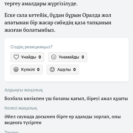
тергеу амалдары жүргізілуде.
Еске сала кетейік, бұдан бұрын Оралда жол
апатынан бір жасар сәбидің қаза тапқанын
жазған болатынбыз.
Сіздің реакцияңыз?
Ұнайды
0
Ұнамайды
0
Күлкілі
0
Ашулы
0
Алдыңғы жаңалық
Бозбала көлікпен үш баланы қағып, біреуі ажал құшты
Келесі жаңалық
Әйел саунада досымен бірге ер адамды зорлап, оны
видеоға түсірген
Тегтер: