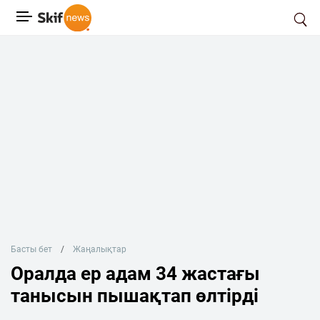
Басты бет
Жаңалықтар
Оралда ер адам 34 жастағы
танысын пышақтап өлтірді