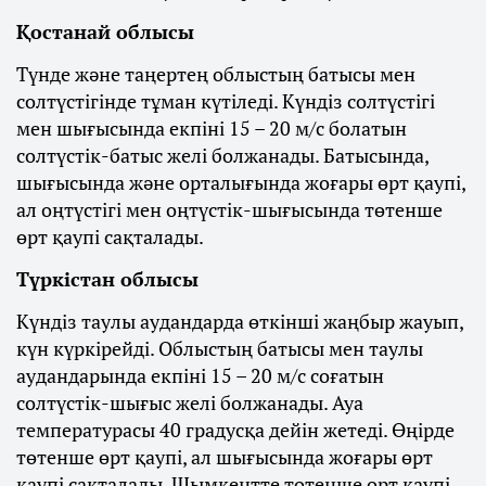
Қостанай облысы
Түнде және таңертең облыстың батысы мен
солтүстігінде тұман күтіледі. Күндіз солтүстігі
мен шығысында екпіні 15 – 20 м/с болатын
солтүстік-батыс желі болжанады. Батысында,
шығысында және орталығында жоғары өрт қаупі,
ал оңтүстігі мен оңтүстік-шығысында төтенше
өрт қаупі сақталады.
Түркістан облысы
Күндіз таулы аудандарда өткінші жаңбыр жауып,
күн күркірейді. Облыстың батысы мен таулы
аудандарында екпіні 15 – 20 м/с соғатын
солтүстік-шығыс желі болжанады. Ауа
температурасы 40 градусқа дейін жетеді. Өңірде
төтенше өрт қаупі, ал шығысында жоғары өрт
қаупі сақталады. Шымкентте төтенше өрт қаупі