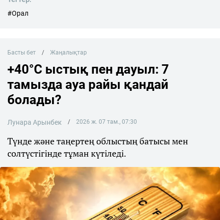
#Орал
Басты бет
Жаңалықтар
+40°C ыстық пен дауыл: 7
тамызда ауа райы қандай
болады?
Лунара Арынбек
2026 ж. 07 там., 07:30
Түнде және таңертең облыстың батысы мен
солтүстігінде тұман күтіледі.