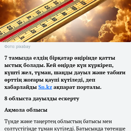
Фото: pixabay
7 тамызда елдің бірқатар өңірінде қатты
ыстық болады. Кей өңірде күн күркіреп,
күшті жел, тұман, шаңды дауыл және табиғи
өрттің жоғары қаупі күтіледі, деп
хабарлайды
Sn.kz
ақпарат порталы.
8 облыста дауылды ескерту
Ақмола облысы
Түнде және таңертең облыстың батысы мен
солтүстігінде тұман күтіледі. Батысында төтенше