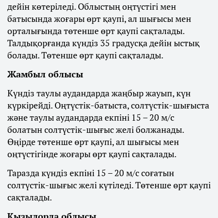
дейін көтеріледі. Облыстың оңтүстігі мен
батысында жоғары өрт қаупі, ал шығысы мен
орталығында төтенше өрт қаупі сақталады.
Талдықорғанда күндіз 35 градусқа дейін ыстық
болады. Төтенше өрт қаупі сақталады.
Жамбыл облысы
Күндіз таулы аудандарда жаңбыр жауып, күн
күркірейді. Оңтүстік-батыста, солтүстік-шығыста
және таулы аудандарда екпіні 15 – 20 м/с
болатын солтүстік-шығыс желі болжанады.
Өңірде төтенше өрт қаупі, ал шығысы мен
оңтүстігінде жоғары өрт қаупі сақталады.
Таразда күндіз екпіні 15 – 20 м/с соғатын
солтүстік-шығыс желі күтіледі. Төтенше өрт қаупі
сақталады.
Қызылорда облысы