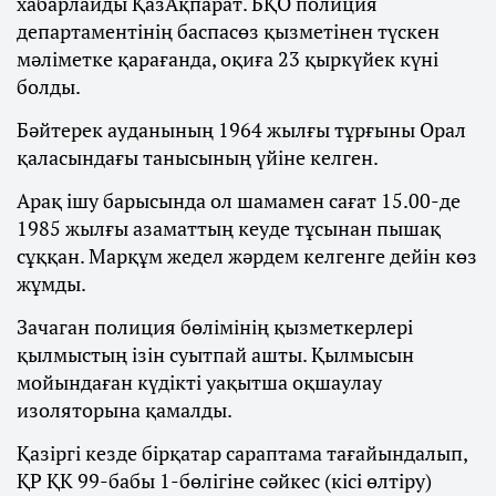
хабарлайды ҚазАқпарат. БҚО полиция
департаментінің баспасөз қызметінен түскен
мәліметке қарағанда, оқиға 23 қыркүйек күні
болды.
Бәйтерек ауданының 1964 жылғы тұрғыны Орал
қаласындағы танысының үйіне келген.
Арақ ішу барысында ол шамамен сағат 15.00-де
1985 жылғы азаматтың кеуде тұсынан пышақ
сұққан. Марқұм жедел жәрдем келгенге дейін көз
жұмды.
Зачаган полиция бөлімінің қызметкерлері
қылмыстың ізін суытпай ашты. Қылмысын
мойындаған күдікті уақытша оқшаулау
изоляторына қамалды.
Қазіргі кезде бірқатар сараптама тағайындалып,
ҚР ҚК 99-бабы 1-бөлігіне сәйкес (кісі өлтіру)