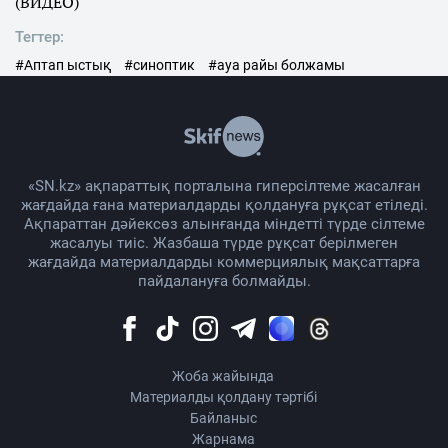
(ВИДЕО)
Тегтер:
#Аптап ыстық
#синоптик
#ауа райы болжамы
«SN.kz» ақпараттық порталына гиперсілтеме жасалған
жағдайда ғана материалдарды қолдануға рұқсат етіледі.
Ақпараттан дәйексөз алынғанда міндетті түрде сілтеме
жасалуы тиіс. Жазбаша түрде рұқсат берілмеген
жағдайда материалдарды коммерциялық мақсаттарға
пайдалануға болмайды.
Жоба жайында
Материалды қолдану тәртібі
Байланыс
Жарнама