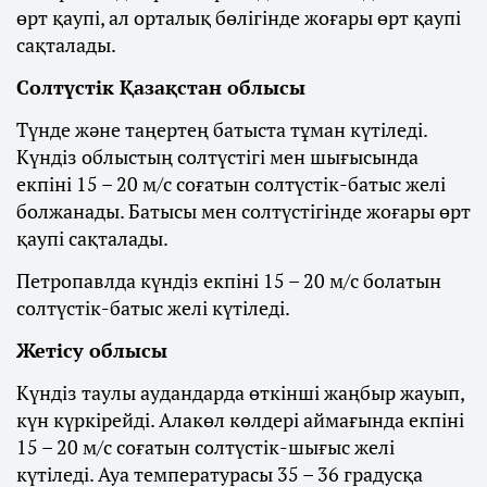
өрт қаупі, ал орталық бөлігінде жоғары өрт қаупі
сақталады.
Солтүстік Қазақстан облысы
Түнде және таңертең батыста тұман күтіледі.
Күндіз облыстың солтүстігі мен шығысында
екпіні 15 – 20 м/с соғатын солтүстік-батыс желі
болжанады. Батысы мен солтүстігінде жоғары өрт
қаупі сақталады.
Петропавлда күндіз екпіні 15 – 20 м/с болатын
солтүстік-батыс желі күтіледі.
Жетісу облысы
Күндіз таулы аудандарда өткінші жаңбыр жауып,
күн күркірейді. Алакөл көлдері аймағында екпіні
15 – 20 м/с соғатын солтүстік-шығыс желі
күтіледі. Ауа температурасы 35 – 36 градусқа