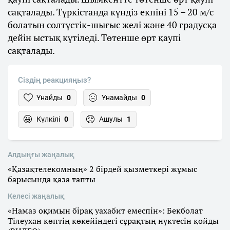
сақталады. Түркістанда күндіз екпіні 15 – 20 м/с
болатын солтүстік-шығыс желі және 40 градусқа
дейін ыстық күтіледі. Төтенше өрт қаупі
сақталады.
Сіздің реакцияңыз?
Ұнайды
0
Ұнамайды
0
Күлкілі
0
Ашулы
1
Алдыңғы жаңалық
«Қазақтелекомның» 2 бірдей қызметкері жұмыс
барысында қаза тапты
Келесі жаңалық
«Намаз оқимын бірақ уахабит емеспін»: Бекболат
Тілеухан көптің көкейіндегі сұрақтың нүктесін қойды