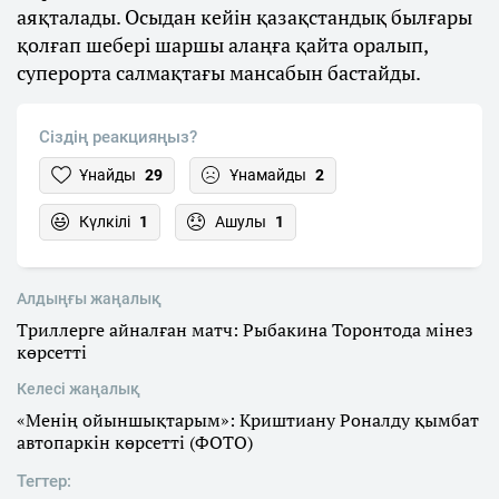
аяқталады. Осыдан кейін қазақстандық былғары
қолғап шебері шаршы алаңға қайта оралып,
суперорта салмақтағы мансабын бастайды.
Сіздің реакцияңыз?
Ұнайды
29
Ұнамайды
2
Күлкілі
1
Ашулы
1
Алдыңғы жаңалық
Триллерге айналған матч: Рыбакина Торонтода мінез
көрсетті
Келесі жаңалық
«Менің ойыншықтарым»: Криштиану Роналду қымбат
автопаркін көрсетті (ФОТО)
Тегтер: