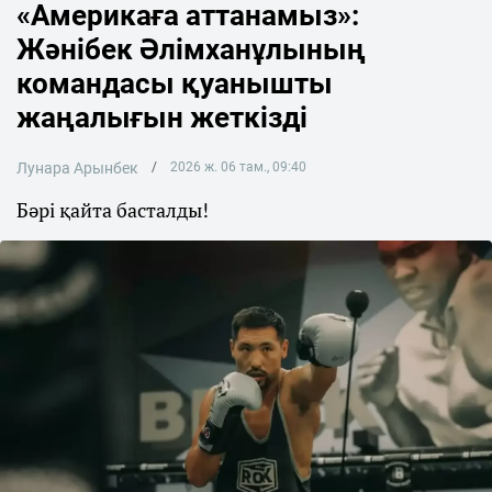
«Америкаға аттанамыз»:
Жәнібек Әлімханұлының
командасы қуанышты
жаңалығын жеткізді
Лунара Арынбек
2026 ж. 06 там., 09:40
Бәрі қайта басталды!