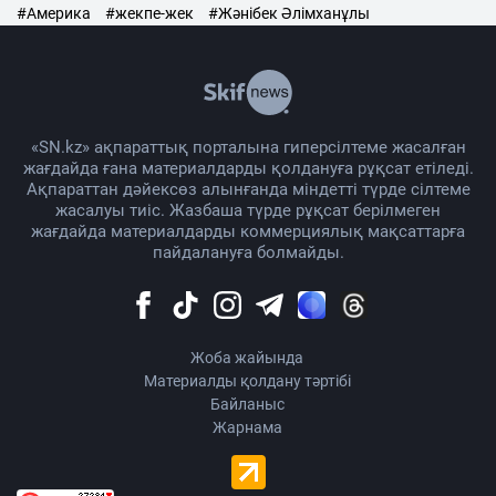
#Америка
#жекпе-жек
#Жәнібек Әлімханұлы
«SN.kz» ақпараттық порталына гиперсілтеме жасалған
жағдайда ғана материалдарды қолдануға рұқсат етіледі.
Ақпараттан дәйексөз алынғанда міндетті түрде сілтеме
жасалуы тиіс. Жазбаша түрде рұқсат берілмеген
жағдайда материалдарды коммерциялық мақсаттарға
пайдалануға болмайды.
Жоба жайында
Материалды қолдану тәртібі
Байланыс
Жарнама