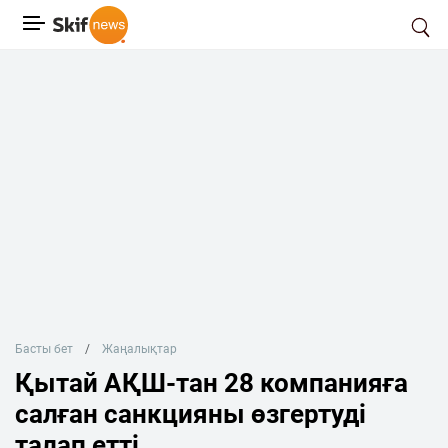
Басты бет
Жаңалықтар
Қытай АҚШ-тан 28 компанияға
салған санкцияны өзгертуді
талап етті