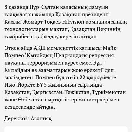
8 қазанда Нұр-Сұлтан қаласының дамуын
талқылаған жиында Қазақстан президенті
Қасым-Жомарт Тоқаев Hikvision компаниясының
технологияларын мақтап, Қазақстан Пекиннің
тәжірибесін қабылдау керегін айтқан.
Өткен айда АҚШ мемлекеттік хатшысы Майк
Помпео "Қытайдың Шыңжаңдағы репрессия
науқаны терроризммен күрес емес. Бұл –
Қытайдың өз азаматтарын жою әрекеті" деп
мәлімдеген. Помпео бұл сөзін 22 қыркүйекте
Нью-Йоркте БҰҰ жиынының сыртында
Қазақстан, Қырғызстан, Тәжікстан, Түркіменстан
және Өзбекстан сыртқы істер министрлерімен
кездескенде айтқан.
Дереккөз: Азаттық