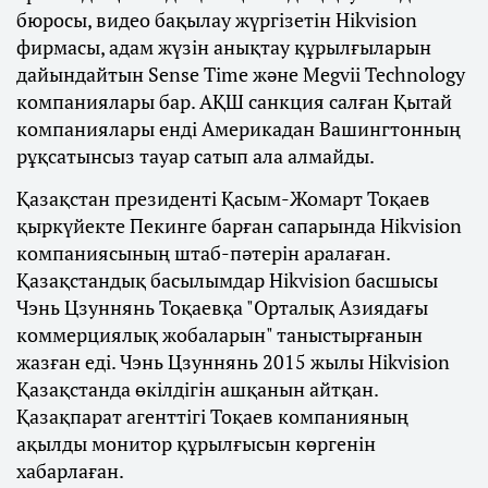
бюросы, видео бақылау жүргізетін Hikvision
фирмасы, адам жүзін анықтау құрылғыларын
дайындайтын Sense Time және Megvii Technology
компаниялары бар. АҚШ санкция салған Қытай
компаниялары енді Америкадан Вашингтонның
рұқсатынсыз тауар сатып ала алмайды.
Қазақстан президенті Қасым-Жомарт Тоқаев
қыркүйекте Пекинге барған сапарында Hikvision
компаниясының штаб-пәтерін аралаған.
Қазақстандық басылымдар Hikvision басшысы
Чэнь Цзуннянь Тоқаевқа "Орталық Азиядағы
коммерциялық жобаларын" таныстырғанын
жазған еді. Чэнь Цзуннянь 2015 жылы Hikvision
Қазақстанда өкілдігін ашқанын айтқан.
Қазақпарат агенттігі Тоқаев компанияның
ақылды монитор құрылғысын көргенін
хабарлаған.