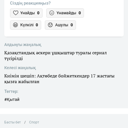
Сіздің реакцияңыз?
Ұнайды
0
Ұнамайды
0
Күлкілі
0
Ашулы
0
Алдыңғы жаңалық
Қазақстандық әскери ұшқыштар туралы сериал
түсірілді
Келесі жаңалық
Киімін шешіп: Ақтөбеде бойжеткендер 17 жастағы
қызға жабылған
Тегтер:
#Қытай
Басты бет
Спорт