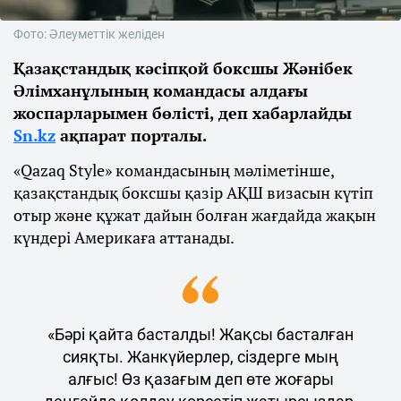
Фото: Әлеуметтік желіден
Қазақстандық кәсіпқой боксшы Жәнібек
Әлімханұлының командасы алдағы
жоспарларымен бөлісті, деп хабарлайды
Sn.kz
ақпарат порталы.
«Qazaq Style» командасының мәліметінше,
қазақстандық боксшы қазір АҚШ визасын күтіп
отыр және құжат дайын болған жағдайда жақын
күндері Америкаға аттанады.
«Бәрі қайта басталды! Жақсы басталған
сияқты. Жанкүйерлер, сіздерге мың
алғыс! Өз қазағым деп өте жоғары