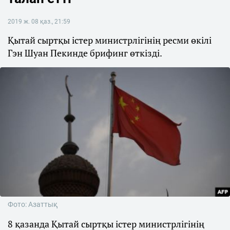
2019 ж. 08 қаз., 21:59
Қытай сыртқы істер министрлігінің ресми өкілі
Гэн Шуан Пекинде брифинг өткізді.
Фото: Азаттық
8 қазанда Қытай сыртқы істер министрлігінің