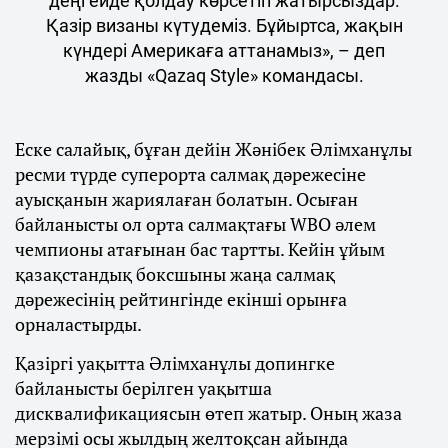
деңгейде қолдау көрсетіп жатырсыздар.
Қазір визаны күтудеміз. Бұйыртса, жақын
күндері Америкаға аттанамыз», – деп
жазды «Qazaq Style» командасы.
Еске салайық, бұған дейін Жәнібек Әлімханұлы
ресми түрде суперорта салмақ дәрежесіне
ауысқанын жариялаған болатын. Осыған
байланысты ол орта салмақтағы WBO әлем
чемпионы атағынан бас тартты. Кейін ұйым
қазақстандық боксшыны жаңа салмақ
дәрежесінің рейтингінде екінші орынға
орналастырды.
Қазіргі уақытта Әлімханұлы допингке
байланысты берілген уақытша
дисквалификациясын өтеп жатыр. Оның жаза
мерзімі осы жылдың желтоқсан айында