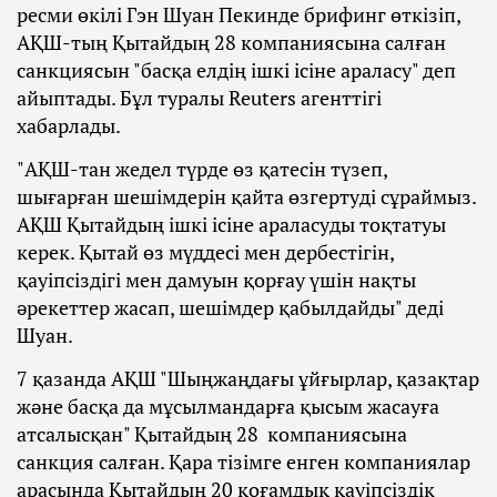
ресми өкілі Гэн Шуан Пекинде брифинг өткізіп,
АҚШ-тың Қытайдың 28 компаниясына салған
санкциясын "басқа елдің ішкі ісіне араласу" деп
айыптады. Бұл туралы Reuters агенттігі
хабарлады.
"АҚШ-тан жедел түрде өз қатесін түзеп,
шығарған шешімдерін қайта өзгертуді сұраймыз.
АҚШ Қытайдың ішкі ісіне араласуды тоқтатуы
керек. Қытай өз мүддесі мен дербестігін,
қауіпсіздігі мен дамуын қорғау үшін нақты
әрекеттер жасап, шешімдер қабылдайды" деді
Шуан.
7 қазанда АҚШ "Шыңжаңдағы ұйғырлар, қазақтар
және басқа да мұсылмандарға қысым жасауға
атсалысқан" Қытайдың 28 компаниясына
санкция салған. Қара тізімге енген компаниялар
арасында Қытайдың 20 қоғамдық қауіпсіздік