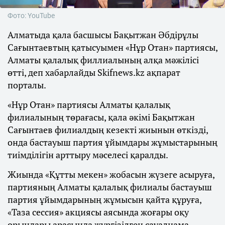
Фото: YouTube
Алматыда қала басшысы Бақытжан Әбдірұлы
Сағынтаевтың қатысуымен «Нұр Отан» партиясы,
Алматы қалалық филлиалының алқа мәжілісі
өтті, деп хабарлайды Skifnews.kz ақпарат
порталы.
«Нұр Отан» партиясы Алматы қалалық
филиалының төрағасы, қала әкімі Бақытжан
Сағынтаев филиалдың кезекті жиынын өткізді,
онда бастауыш партия ұйымдары жұмыстарының
тиімділігін арттыру мәселесі қаралды.
Жиында «Құтты мекен» жобасын жүзеге асыруға,
партияның Алматы қалалық филиалы бастауыш
партия ұйымдарының жұмысын қайта құруға,
«Таза сессия» акциясы аясында жоғары оқу
орындары арасында жүргізілген сауалнама