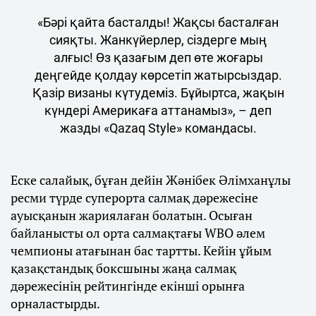
«Бәрі қайта басталды! Жақсы басталған
сияқты. Жанкүйерлер, сіздерге мың
алғыс! Өз қазағым деп өте жоғары
деңгейде қолдау көрсетіп жатырсыздар.
Қазір визаны күтудеміз. Бұйыртса, жақын
күндері Америкаға аттанамыз», – деп
жазды «Qazaq Style» командасы.
Еске салайық, бұған дейін Жәнібек Әлімханұлы
ресми түрде суперорта салмақ дәрежесіне
ауысқанын жариялаған болатын. Осыған
байланысты ол орта салмақтағы WBO әлем
чемпионы атағынан бас тартты. Кейін ұйым
қазақстандық боксшыны жаңа салмақ
дәрежесінің рейтингінде екінші орынға
орналастырды.