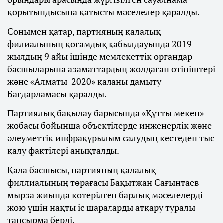
қорытындысына қатысты мәселелер қаралды.
Сонымен қатар, партияның қалалық
филиалының қоғамдық қабылдауында 2019
жылдың 9 айы ішінде мемлекеттік органдар
басшыларына азаматтардың жолдаған өтініштері
және «Алматы-2020» қаланы дамыту
Бағдарламасы қаралды.
Партиялық бақылау барысында «Құтты мекен»
жобасы бойынша объектілерде инженерлік және
әлеуметтік инфрақұрылым салудың кестеден тыс
қалу фактілері анықталды.
Қала басшысы, партияның қалалық
филлиалының төрағасы Бақытжан Сағынтаев
мырза жиында көтерілген барлық мәселелерді
жою үшін нақты іс шараларды атқару туралы
тапсырма берді.