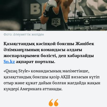
Фото: Әлеуметтік желіден
Қазақстандық кәсіпқой боксшы Жәнібек
Әлімханұлының командасы алдағы
жоспарларымен бөлісті, деп хабарлайды
Sn.kz
ақпарат порталы.
«Qazaq Style» командасының мәліметінше,
қазақстандық боксшы қазір АҚШ визасын күтіп
отыр және құжат дайын болған жағдайда жақын
күндері Америкаға аттанады.