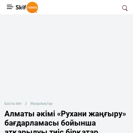
Басты бет
Жаңалықтар
Алматы әкімі «Рухани жаңғыру»
бағдарламасы бойынша
атқарылуы тиіс бірқатар