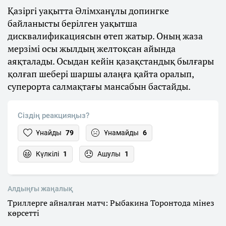
Қазіргі уақытта Әлімханұлы допингке
байланысты берілген уақытша
дисквалификациясын өтеп жатыр. Оның жаза
мерзімі осы жылдың желтоқсан айында
аяқталады. Осыдан кейін қазақстандық былғары
қолғап шебері шаршы алаңға қайта оралып,
суперорта салмақтағы мансабын бастайды.
Сіздің реакцияңыз?
Ұнайды
79
Ұнамайды
6
Күлкілі
1
Ашулы
1
Алдыңғы жаңалық
Триллерге айналған матч: Рыбакина Торонтода мінез
көрсетті