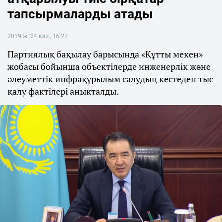
тапсырмаларды атады
2019 ж. 24 қаз., 16:27
Партиялық бақылау барысында «Құтты мекен»
жобасы бойынша объектілерде инженерлік және
әлеуметтік инфрақұрылым салудың кестеден тыс
қалу фактілері анықталды.