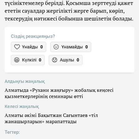
түсініктемелер берілді. Қосымша зерттеуді қажет
ететін сауалдар жергілікті жерге барып, көріп,
тексерудің нәтижесі бойынша шешілетін болады.
Сіздің реакцияңыз?
Ұнайды
0
Ұнамайды
0
Күлкілі
0
Ашулы
0
Алдыңғы жаңалық
Алматыда «Рухани жаңғыру» жобалық кеңсесі
қызметкерлерінің семинары өтті
Келесі жаңалық
Алматы әкімі Бақытжан Сағынтаев «тіл
жанашырларын» марапаттады
Тегтер: