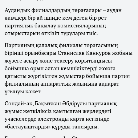
Аудандық филиалдардың төрағалары – аудан
әкімдері бір ай ішінде кем деген бір рет
партиялық бақылау комиссияларының
отырыстарын өткізіп тұрулары тиіс.
Партияның қалалық филиалы төрағасының
бірінші орынбасары Станислав Канкуров жобаны
жүзеге асыру және тексеру қорытындысы
бойынша орын алған кемшіліктерді жоюға
қатысты жүргізілген жұмыстар бойынша партия
филиалының аппараттық жиынына ақпарат
ұсынуы қажет.
Сондай-ақ, Бақытжан Әбдірұлы партиялық
жұмыс жеткіліксіз қамтылған жерлердегі
учаскелерде электронды карта негізінде
«бастауыштарды» құруды тапсырды.