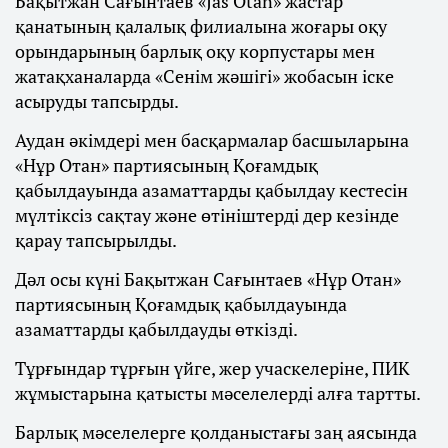
Бақытжан Сағынтаев «Jas Otan» жастар
қанатының қалалық филиалына жоғары оқу
орындарының барлық оқу корпустары мен
жатақханаларда «Сенім жәшігі» жобасын іске
асыруды тапсырды.
Аудан әкімдері мен басқармалар басшыларына
«Нұр Отан» партиясының Қоғамдық
қабылдауында азаматтарды қабылдау кестесін
мүлтіксіз сақтау және өтініштерді дер кезінде
қарау тапсырылды.
Дәл осы күні Бақытжан Сағынтаев «Нұр Отан»
партиясының Қоғамдық қабылдауында
азаматтарды қабылдауды өткізді.
Тұрғындар тұрғын үйге, жер учаскелеріне, ПИК
жұмыстарына қатысты мәселелерді алға тартты.
Барлық мәселелерге қолданыстағы заң аясында