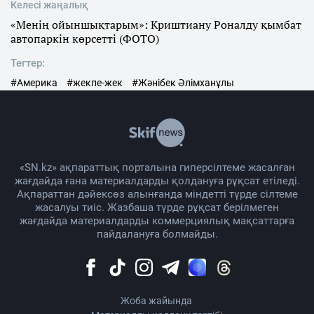
Келесі жаңалық
«Менің ойыншықтарым»: Криштиану Роналду қымбат
автопаркін көрсетті (ФОТО)
Тегтер:
#Америка
#жекпе-жек
#Жәнібек Әлімханұлы
«SN.kz» ақпараттық порталына гиперсілтеме жасалған
жағдайда ғана материалдарды қолдануға рұқсат етіледі.
Ақпараттан дәйексөз алынғанда міндетті түрде сілтеме
жасалуы тиіс. Жазбаша түрде рұқсат берілмеген
жағдайда материалдарды коммерциялық мақсаттарға
пайдалануға болмайды.
Жоба жайында