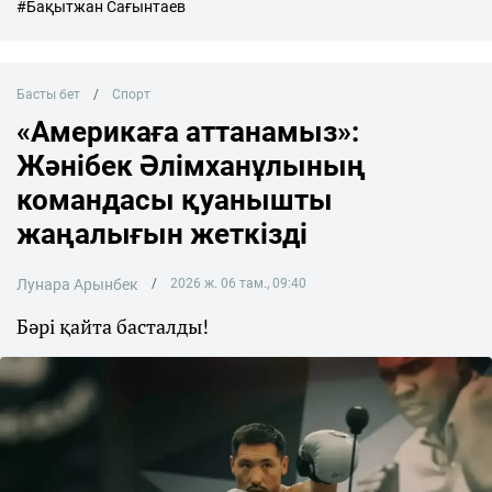
#Бақытжан Сағынтаев
Басты бет
Спорт
«Америкаға аттанамыз»:
Жәнібек Әлімханұлының
командасы қуанышты
жаңалығын жеткізді
Лунара Арынбек
2026 ж. 06 там., 09:40
Бәрі қайта басталды!