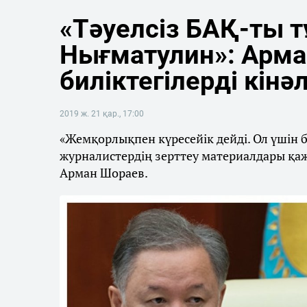
«Тәуелсіз БАҚ-ты 
Нығматулин»: Арм
биліктегілерді кін
2019 ж. 21 қар., 17:00
«Жемқорлықпен күресейік дейді. Ол үшін бі
журналистердің зерттеу материалдары қажет
Арман Шораев.