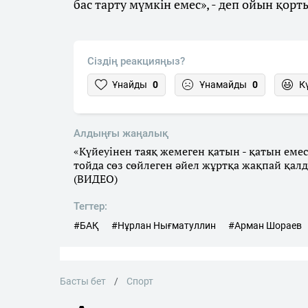
бас тарту мүмкін емес», - деп ойын қо
Сіздің реакцияңыз?
Ұнайды
0
Ұнамайды
0
К
Алдыңғы жаңалық
«Күйеуінен таяқ жемеген қатын - қатын емес
тойда сөз сөйлеген әйел жұртқа жақпай қал
(ВИДЕО)
Тегтер:
#БАҚ
#Нұрлан Нығматуллин
#Арман Шораев
Басты бет
Спорт