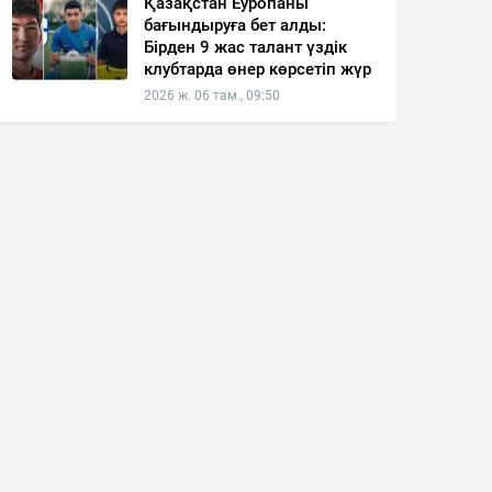
Қазақстан Еуропаны
бағындыруға бет алды:
Бірден 9 жас талант үздік
клубтарда өнер көрсетіп жүр
2026 ж. 06 там., 09:50