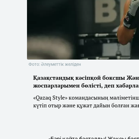
Фото: Әлеуметтік желіден
Қазақстандық кәсіпқой боксшы Жән
жоспарларымен бөлісті, деп хабарл
«Qazaq Style» командасының мәліметін
күтіп отыр және құжат дайын болған жа
«Бәрі қайта басталды! Жақсы бас