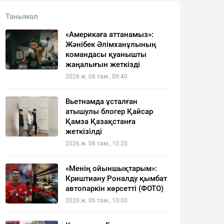
Танымал
«Америкаға аттанамыз»:
Жәнібек Әлімханұлының
командасы қуанышты
жаңалығын жеткізді
2026 ж. 06 там., 09:40
Вьетнамда ұсталған
атышулы блогер Қайсар
Қамза Қазақстанға
жеткізілді
2026 ж. 06 там., 10:20
«Менің ойыншықтарым»:
Криштиану Роналду қымбат
автопаркін көрсетті (ФОТО)
2026 ж. 06 там., 10:00