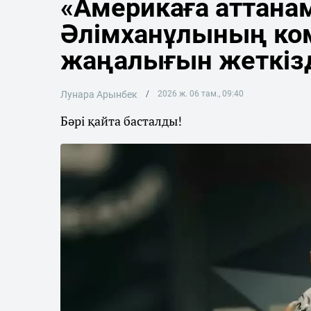
«Америкаға аттана
Әлімханұлының ко
жаңалығын жеткіз
Лунара Арынбек
2026 ж. 06 там., 09:40
Бәрі қайта басталды!