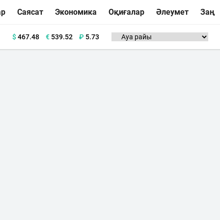
ар
Саясат
Экономика
Оқиғалар
Әлеумет
Заң
$
467.48
€
539.52
₽
5.73