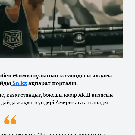
ібек Әлімханұлының командасы алдағы
айды
Sn.kz
ақпарат порталы.
ше, қазақстандық боксшы қазір АҚШ визасын
ғдайда жақын күндері Америкаға аттанады.
талған сияқты. Жанкүйерлер, сіздерге мың