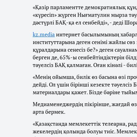
«Қазір парламентте демократиялық құ
«күресіп» жүрген Нығматулин мырза тә
дәстүрлі БАҚ-қа ел сенбейді», - деді 
kz.media
интернет басылымының хабарл
институттарына деген сенімі жайлы сөз 
құралдарына сенесіз бе?» деген сауалн
берген де, 65%-ы сенбейтіндіктерін білд
тәуелсіз БАҚ қалмаған. Оған кінәлі - би
«Менің ойымша, билік өз басына өзі пр
дейді. Ол үшін бірінші кезекте тәуелсіз
материалдары қажет. Бізде бәріне тыйым
Медиаменеджердің пікірінше, жағдай өз
арта бермек.
«Қазақстанда мемлекеттік телеарна, ради
жекелердің қолында болуы тиіс. Мемлеке