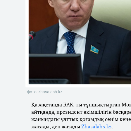
фото: zhasalash.kz
Қазақстанда БАҚ-ты тұншықтырған Мәжі
айтқанда, президент әкімшілігін басқар
жанындағы ұлттық қоғамдық сенім кеңес
жасады, деп жазады
Zhasalahs.kz
.