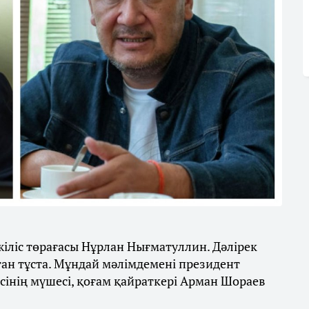
ліс төрағасы Нұрлан Нығматуллин. Дәлірек
ған тұста. Мұндай мәлімдемені президент
інің мүшесі, қоғам қайраткері Арман Шораев