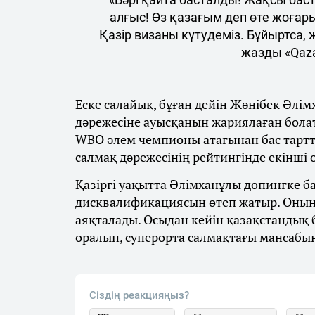
алғыс! Өз қазағым деп өте жоғар
Қазір визаны күтудеміз. Бұйыртса,
жазды «Qaza
Еске салайық, бұған дейін Жәнібек Әлім
дәрежесіне ауысқанын жариялаған бола
WBO әлем чемпионы атағынан бас тарт
салмақ дәрежесінің рейтингінде екінші
Қазіргі уақытта Әлімханұлы допингке 
дисквалификациясын өтеп жатыр. Оның
аяқталады. Осыдан кейін қазақстандық
оралып, суперорта салмақтағы мансабы
Сіздің реакцияңыз?