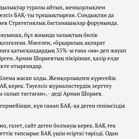
ндылықтар туралы айтып, жемқорлықпен
уелсіз БАҚ-ты тұншықтырған. Сондықтан да
Шораев Стратегиялық бастамашылар форумында.
ауынша, бұл жиында халықтың билік
қозғалған. Мәселен, «бұқаралық ақпарат
амаға қатысқандардың 35%-ы ғана «иә» деп жауап
ірген. Арман Шораевтың пікірінше, қазір елде
лікте отырғандар.
облема жасап алды. Жемқорлықпен күресейік
 БАҚ керек. Тәуелсіз журналистердің зерттеу
 салып тастаған», - деді Арман Шораев.
гермейінше, күн санап БАҚ-қа деген сенімсіздік
о, газет, сайт деген болмауы керек. БАҚ тек
ттік тапсырыс БАҚ үшін есірткі тәрізді. Одан