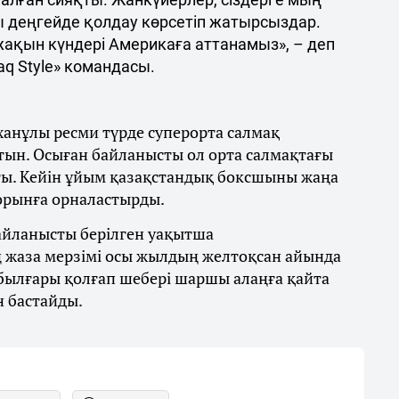
ы деңгейде қолдау көрсетіп жатырсыздар.
 жақын күндері Америкаға аттанамыз», – деп
q Style» командасы.
ханұлы ресми түрде суперорта салмақ
тын. Осыған байланысты ол орта салмақтағы
ты. Кейін ұйым қазақстандық боксшыны жаңа
 орынға орналастырды.
байланысты берілген уақытша
 жаза мерзімі осы жылдың желтоқсан айында
 былғары қолғап шебері шаршы алаңға қайта
н бастайды.