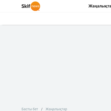
Жаңалықт
Басты бет
Жаңалықтар