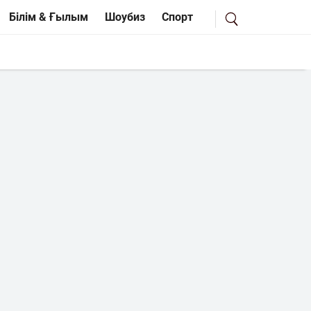
Білім & Ғылым
Шоубиз
Спорт