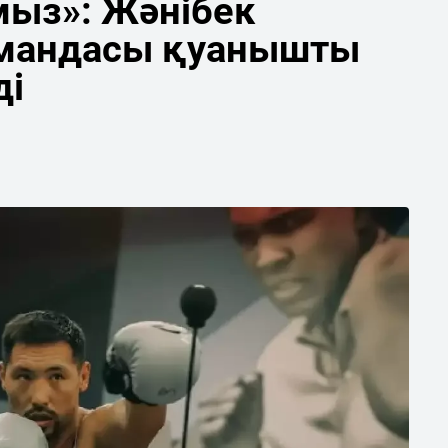
мыз»: Жәнібек
мандасы қуанышты
ді