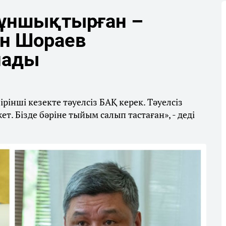
тұншықтырған –
ан Шораев
әлады
рінші кезекте тәуелсіз БАҚ керек. Тәуелсіз
. Бізде бәріне тыйым салып тастаған», - деді