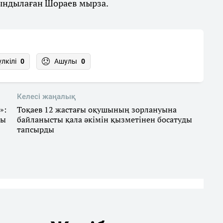
ртындылаған Шораев мырза.
үлкілі
0
Ашулы
0
Келесі жаңалық
»:
Тоқаев 12 жастағы оқушының зорлануына
ды
байланысты қала әкімін қызметінен босатуды
тапсырды