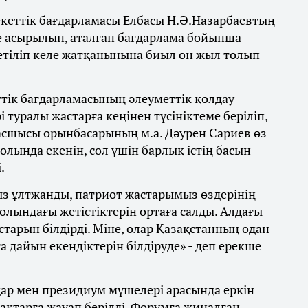
екеттік бағдарламасы Елбасы Н.Ә.Назарбаевтың
е асырылып, аталған бағдарлама бойынша
сетіліп келе жатқанынына биыл он жыл толып
ік бағдарламасының әлеуметтік қолдау
туралы жастарға кеңінен түсініктеме беріліп,
сшысы орынбасарының м.а. Дәурен Сариев өз
олында екенін, сол үшін барлық істің басын
.
ғыз ұлтжанды, патриот жастарымыз өздерінің
жолындағы жетістіктерін ортаға салды. Алдағы
старын білдірді. Міне, олар Қазақстанның одан
а дайын екендіктерін білдіруде» - деп ерекше
дар мен президиум мүшелері арасында еркін
ақтарға жауап берілді. Форумға жиналған