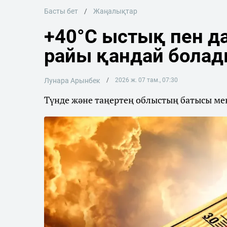
Басты бет
Жаңалықтар
+40°C ыстық пен да
райы қандай бола
Лунара Арынбек
2026 ж. 07 там., 07:30
Түнде және таңертең облыстың батысы мен 