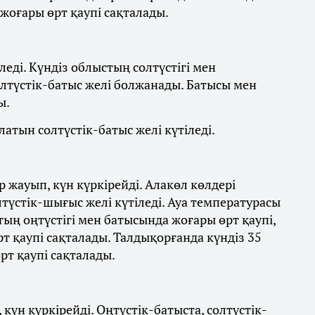
 жоғары өрт қаупі сақталады.
леді. Күндіз облыстың солтүстігі мен
олтүстік-батыс желі болжанады. Батысы мен
ы.
латын солтүстік-батыс желі күтіледі.
 жауып, күн күркірейді. Алакөл көлдері
лтүстік-шығыс желі күтіледі. Ауа температурасы
стың оңтүстігі мен батысында жоғары өрт қаупі,
 қаупі сақталады. Талдықорғанда күндіз 35
рт қаупі сақталады.
күн күркірейді. Оңтүстік-батыста, солтүстік-