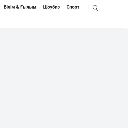
Білім & Ғылым
Шоубиз
Спорт