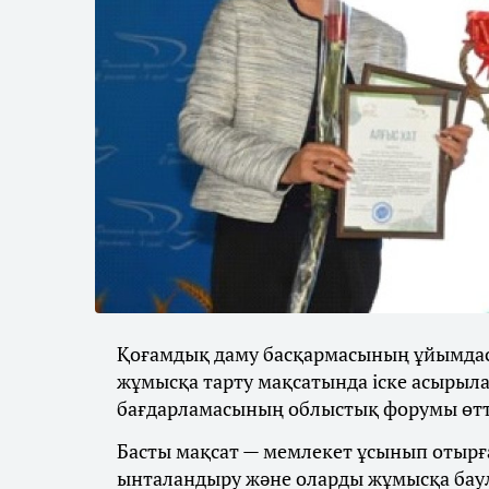
Қоғамдық даму басқармасының ұйымда
жұмысқа тарту мақсатында іске асырыл
бағдарламасының облыстық форумы өтті,
Басты мақсат — мемлекет ұсынып отырғ
ынталандыру және оларды жұмысқа бау