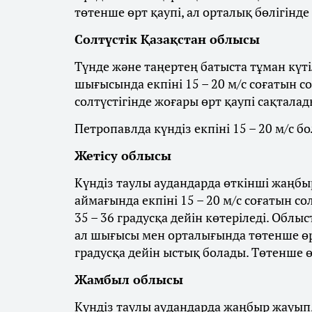
төтенше өрт қаупі, ал орталық бөлігінде
Солтүстік Қазақстан облысы
Түнде және таңертең батыста тұман күті
шығысында екпіні 15 – 20 м/с соғатын с
солтүстігінде жоғары өрт қаупі сақталад
Петропавлда күндіз екпіні 15 – 20 м/с бо
Жетісу облысы
Күндіз таулы аудандарда өткінші жаңбыр
аймағында екпіні 15 – 20 м/с соғатын со
35 – 36 градусқа дейін көтеріледі. Облы
ал шығысы мен орталығында төтенше өрт
градусқа дейін ыстық болады. Төтенше ө
Жамбыл облысы
Күндіз таулы аудандарда жаңбыр жауып, 