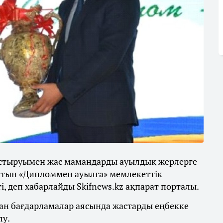
стыруымен жас мамандарды ауылдық жерлерге
атын «Дипломмен ауылға» мемлекеттік
 деп хабарлайды Skifnews.kz ақпарат порталы.
ан бағдарламалар аясында жастарды еңбекке
лу.