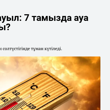
уыл: 7 тамызда ауа
ды?
солтүстігінде тұман күтіледі.