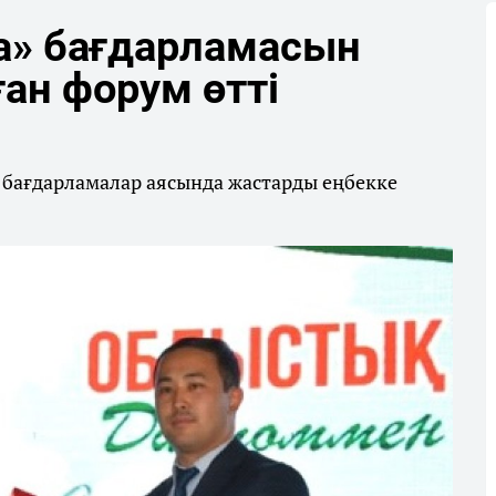
а» бағдарламасын
ған форум өтті
 бағдарламалар аясында жастарды еңбекке