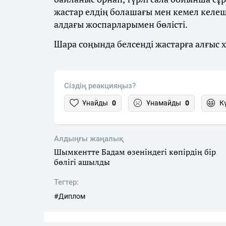
жастар елдің болашағы мен кемел келеше
алдағы жоспарларымен бөлісті.
Шара соңында белсенді жастарға алғыс 
Сіздің реакцияңыз?
Ұнайды
0
Ұнамайды
0
К
Алдыңғы жаңалық
Шымкентте Бадам өзеніндегі көпірдің бір
бөлігі ашылды
Тегтер:
#Диплом