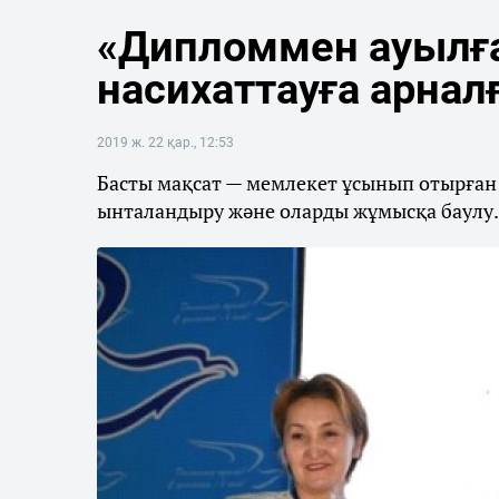
«Дипломмен ауылғ
насихаттауға арнал
2019 ж. 22 қар., 12:53
Басты мақсат — мемлекет ұсынып отырған
ынталандыру және оларды жұмысқа баулу.