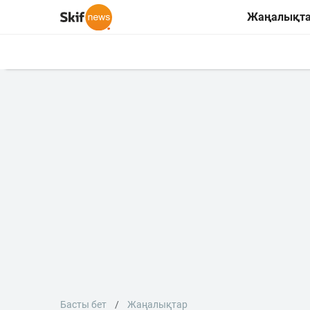
Жаңалықт
Басты бет
Жаңалықтар