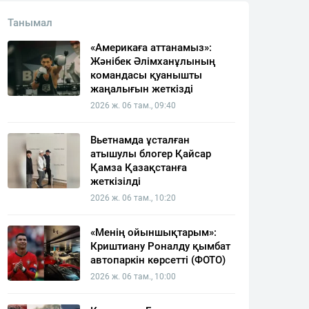
Танымал
«Америкаға аттанамыз»:
Жәнібек Әлімханұлының
командасы қуанышты
жаңалығын жеткізді
2026 ж. 06 там., 09:40
Вьетнамда ұсталған
атышулы блогер Қайсар
Қамза Қазақстанға
жеткізілді
2026 ж. 06 там., 10:20
«Менің ойыншықтарым»:
Криштиану Роналду қымбат
автопаркін көрсетті (ФОТО)
2026 ж. 06 там., 10:00