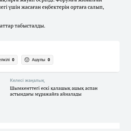
гі үшін жасаған еңбектерін ортаға салып,
хаттар табысталды.
үлкілі
0
Ашулы
0
Келесі жаңалық
Шымкенттегі ескі қалашық ашық аспан
астындағы мұражайға айналады