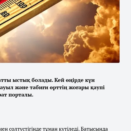
қатты ыстық болады. Кей өңірде күн
дауыл және табиғи өрттің жоғары қаупі
ат порталы.
ен солтүстігінде тұман күтіледі. Батысында