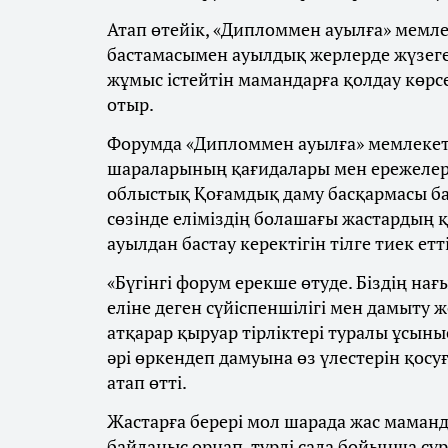
Атап өтейік, «Дипломмен ауылға» мемл
бастамасымен ауылдық жерлерде жүзег
жұмыс істейтін мамандарға қолдау көр
отыр.
Форумда «Дипломмен ауылға» мемлекетт
шараларының қағидалары мен ережелері 
облыстық Қоғамдық даму басқармасы ба
сөзінде еліміздің болашағы жастардың қ
ауылдан бастау керектігін тілге тиек етті
«Бүгінгі форум ерекше өтуде. Біздің на
еліне деген сүйіспеншілігі мен дамыту 
атқарар қыруар тірліктері туралы ұсыны
әрі өркендеп дамуына өз үлестерін қосуғ
атап өтті.
Жастарға берері мол шарада жас маман
байланыс орнап, түрлі сала бойынша сұр