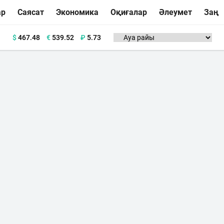
ар
Саясат
Экономика
Оқиғалар
Әлеумет
Заң
$
467.48
€
539.52
₽
5.73