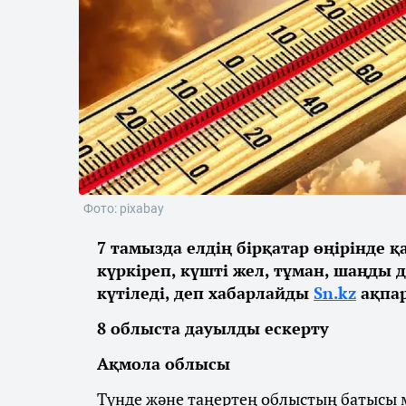
Фото: pixabay
7 тамызда елдің бірқатар өңірінде 
күркіреп, күшті жел, тұман, шаңды 
күтіледі, деп хабарлайды
Sn.kz
ақпар
8 облыста дауылды ескерту
Ақмола облысы
Түнде және таңертең облыстың батысы м