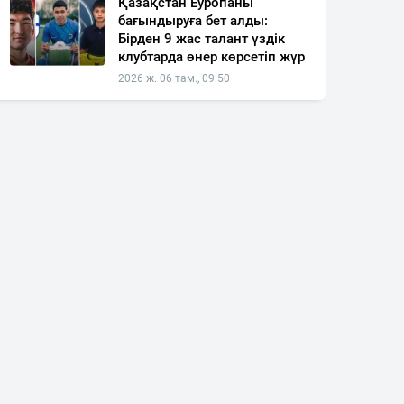
Қазақстан Еуропаны
бағындыруға бет алды:
Бірден 9 жас талант үздік
клубтарда өнер көрсетіп жүр
2026 ж. 06 там., 09:50