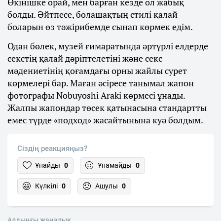
Өкінішке орай, мен барған кезде ол жабық
болды. Әйтпесе, болашақтың стилі қалай
боларын өз тәжірибемде сынап көрмек едім.
Одан бөлек, музей ғимаратында әртүрлі елдерде
секстің қалай дәріптелетіні және секс
мәдениетінің қоғамдағы орны жайлы сурет
көрмелері бар. Маған әсіресе танымал жапон
фотографы Nobuyoshi Аraki көрмесі ұнады.
Жалпы жапондар төсек қатынасына стандартты
емес түрде «подход» жасайтынына куә болдым.
Сіздің реакцияңыз?
Ұнайды
0
Ұнамайды
0
Күлкілі
0
Ашулы
0
Алдыңғы жаңалық