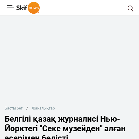
Басты бет
Жаңалықтар
Белгілі қазақ журналисі Нью-
Йорктегі "Секс музейден" алған
әсерімен бөлісті