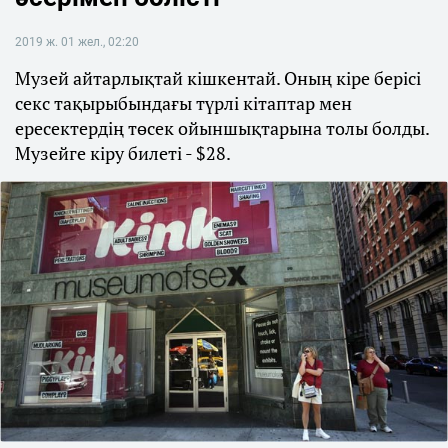
2019 ж. 01 жел., 02:20
Музей айтарлықтай кішкентай. Оның кіре берісі
секс тақырыбындағы түрлі кітаптар мен
ересектердің төсек ойыншықтарына толы болды.
Музейге кіру билеті - $28.