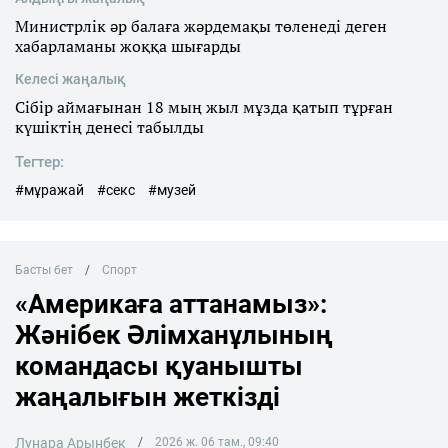
Министрлік әр балаға жәрдемақы төленеді деген
хабарламаны жоққа шығарды
Келесі жаңалық
Сібір аймағынан 18 мың жыл мұзда қатып тұрған
күшіктің денесі табылды
Тегтер:
#мұражай
#секс
#музей
Басты бет
Спорт
«Америкаға аттанамыз»:
Жәнібек Әлімханұлының
командасы қуанышты
жаңалығын жеткізді
Лунара Арынбек
2026 ж. 06 там., 09:40