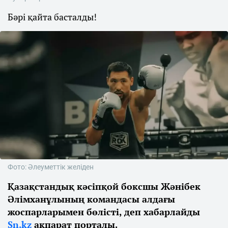
Бәрі қайта басталды!
Фото: Әлеуметтік желіден
Қазақстандық кәсіпқой боксшы Жәнібек
Әлімханұлының командасы алдағы
жоспарларымен бөлісті, деп хабарлайды
Sn.kz
ақпарат порталы.