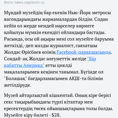
Фото: news.capricorn.ru
Мұндай музейдің бар екенін Нью-Йорк метросы
вагондарындағы жарнамалардан білдім. Содан
кейін ол жерде нендей нәрселер көрмеге
қойылуы мүмкін екендігі ойландыра бастады.
Расында, осы ой ақыры мені сол музейге баруыма
жеткізді,-деп жазды журналист, саяхатшы
Жолдас Өрісбаев өзінің
Facebook-парақшасында
.
Сондай-ақ Жолдас әлеуметтік желіде
"Бір
қабатты Америка"
атты циклді
мақалаларымен кеңінен танымал. Бүгінде ол
"Болашақ" бағдарламасымен АҚШ-та білімін
жетілдіруде.
Музей айтарлықтай кішкентай. Оның кіре берісі
секс тақырыбындағы түрлі кітаптар мен
ересектердің төсек ойыншықтарына толы болды.
Музейге кіру билеті - $28.