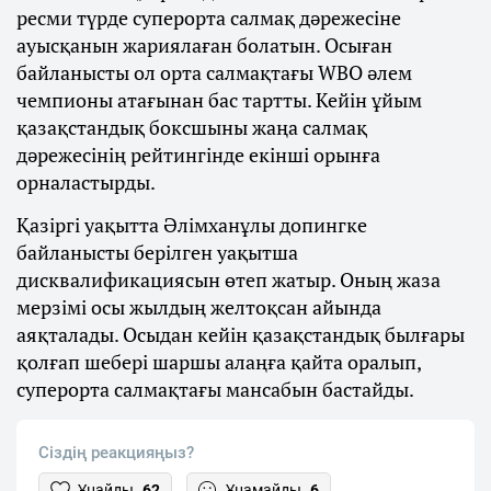
ресми түрде суперорта салмақ дәрежесіне
ауысқанын жариялаған болатын. Осыған
байланысты ол орта салмақтағы WBO әлем
чемпионы атағынан бас тартты. Кейін ұйым
қазақстандық боксшыны жаңа салмақ
дәрежесінің рейтингінде екінші орынға
орналастырды.
Қазіргі уақытта Әлімханұлы допингке
байланысты берілген уақытша
дисквалификациясын өтеп жатыр. Оның жаза
мерзімі осы жылдың желтоқсан айында
аяқталады. Осыдан кейін қазақстандық былғары
қолғап шебері шаршы алаңға қайта оралып,
суперорта салмақтағы мансабын бастайды.
Сіздің реакцияңыз?
Ұнайды
62
Ұнамайды
6