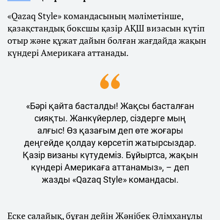
«Qazaq Style» командасының мәліметінше,
қазақстандық боксшы қазір АҚШ визасын күтіп
отыр және құжат дайын болған жағдайда жақын
күндері Америкаға аттанады.
«Бәрі қайта басталды! Жақсы басталған
сияқты. Жанкүйерлер, сіздерге мың
алғыс! Өз қазағым деп өте жоғары
деңгейде қолдау көрсетіп жатырсыздар.
Қазір визаны күтудеміз. Бұйыртса, жақын
күндері Америкаға аттанамыз», – деп
жазды «Qazaq Style» командасы.
Еске салайық, бұған дейін Жәнібек Әлімханұлы