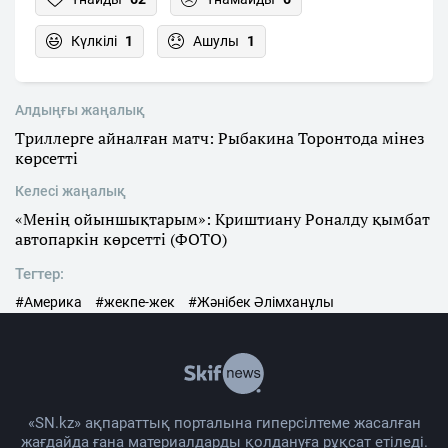
Күлкілі
1
Ашулы
1
Алдыңғы жаңалық
Триллерге айналған матч: Рыбакина Торонтода мінез
көрсетті
Келесі жаңалық
«Менің ойыншықтарым»: Криштиану Роналду қымбат
автопаркін көрсетті (ФОТО)
Тегтер:
#Америка
#жекпе-жек
#Жәнібек Әлімханұлы
«SN.kz» ақпараттық порталына гиперсілтеме жасалған
жағдайда ғана материалдарды қолдануға рұқсат етіледі.