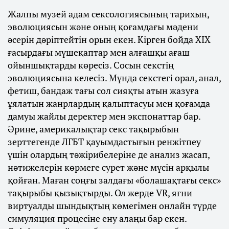
Жалпы музей адам сексологиясының тарихын,
эволюциясын және оның қоғамдағы мәдени
әсерін дәріптейтін орын екен. Кірген бойда XIX
ғасырдағы мүшеқаптар мен алғашқы ағаш
ойыншықтарды көресіз. Сосын секстің
эволюциясына келесіз. Мұнда секстегі орал, анал,
фетиш, бандаж тағы сол сияқты атын жазуға
ұялатын жанрлардың қалыптасуы мен қоғамда
дамуы жайлы деректер мен экспонаттар бар.
Әрине, америкалықтар секс тақырыбын
зерттегенде ЛГБТ қауымдастығын ренжітпеу
үшін олардың тәжірибелеріне де анализ жасап,
нәтижелерін көрмеге сурет және мүсін арқылы
қойған. Маған соңғы залдағы «болашақтағы секс»
тақырыбы қызықтырды. Ол жерде VR, яғни
виртуалды шындықтың көмегімен онлайн түрде
симуляция процесіне ену алаңы бар екен.