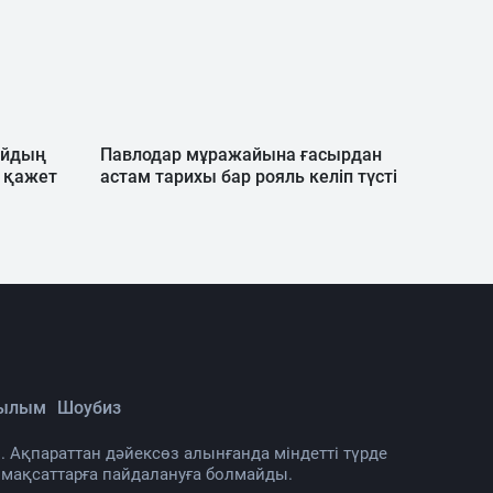
жайдың
Павлодар мұражайына ғасырдан
 қажет
астам тарихы бар рояль келіп түсті
Ғылым
Шоубиз
. Ақпараттан дәйексөз алынғанда міндетті түрде
 мақсаттарға пайдалануға болмайды.