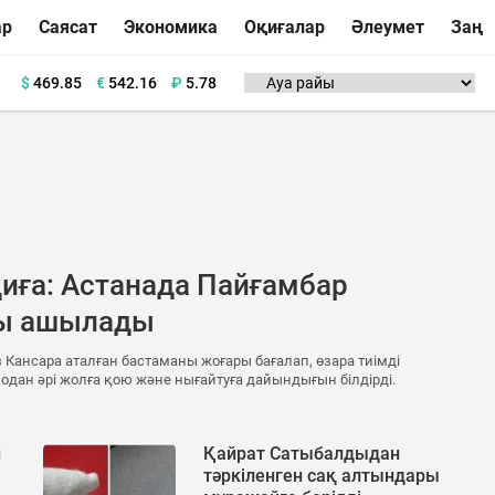
ар
Саясат
Экономика
Оқиғалар
Әлеумет
Заң
$
469.85
€
542.16
₽
5.78
қиға: Астанада Пайғамбар
ы ашылады
з Кансара аталған бастаманы жоғары бағалап, өзара тиімді
дан әрі жолға қою және нығайтуға дайындығын білдірді.
н
Қайрат Сатыбалдыдан
тәркіленген сақ алтындары