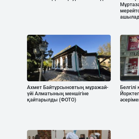
Мұртаз
мерейто
ашыла
Ахмет Байтұрсыновтың мұражай-
Белгілі
үйі Алматының меншігіне
Йорктег
қайтарылды (ФОТО)
әсеріме