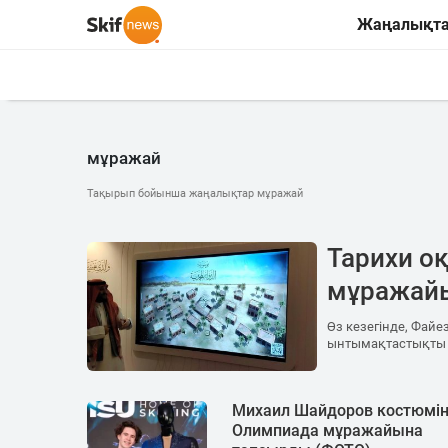
Жаңалықт
мұражай
Тақырып бойынша жаңалықтар мұражай
Тарихи о
мұражай
Өз кезегінде, Файе
ынтымақтастықты о
Михаил Шайдоров костюмі
Олимпиада мұражайына