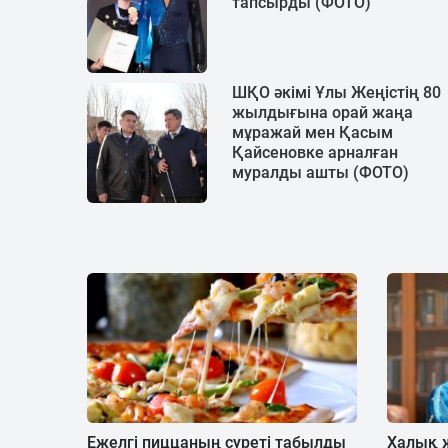
тапсырды (ФОТО)
ШҚО әкімі Ұлы Жеңістің 80
жылдығына орай жаңа
мұражай мен Қасым
Қайсеновке арналған
муралды ашты (ФОТО)
Ежелгі пиццаның суреті табылды
Халық 