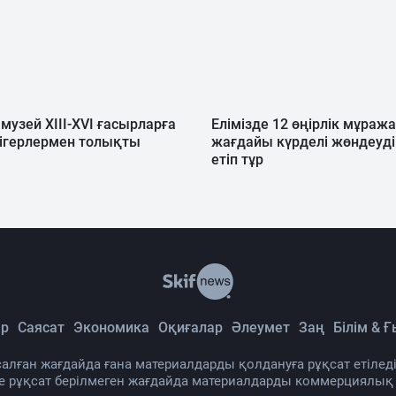
музей XIII-XVI ғасырларға
Елімізде 12 өңірлік мұра
дігерлермен толықты
жағдайы күрделі жөндеуді
етіп тұр
р
Саясат
Экономика
Оқиғалар
Әлеумет
Заң
Білім & 
алған жағдайда ғана материалдарды қолдануға рұқсат етіледі
де рұқсат берілмеген жағдайда материалдарды коммерциялық