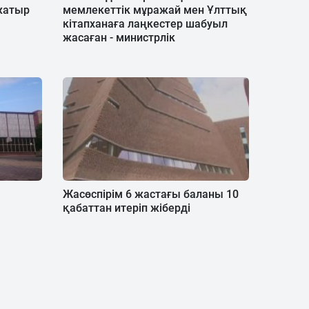
жатыр
мемлекеттік мұражай мен Ұлттық
кітапханаға лаңкестер шабуыл
жасаған - министрлік
Жасөспірім 6 жастағы баланы 10
қабаттан итеріп жіберді