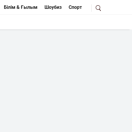
Білім & Ғылым
Шоубиз
Спорт