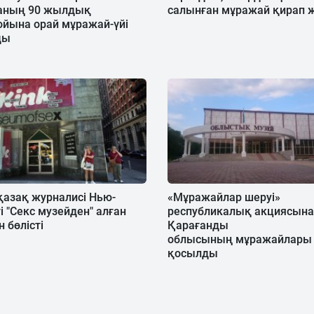
аның 90 жылдық
салынған мұражай қирап 
йына орай мұражай-үйі
ды
 қазақ журналисі Нью-
«Мұражайлар шеруі»
і "Секс музейден" алған
республикалық акциясына
н бөлісті
Қарағанды
облысының мұражайлары
қосылды