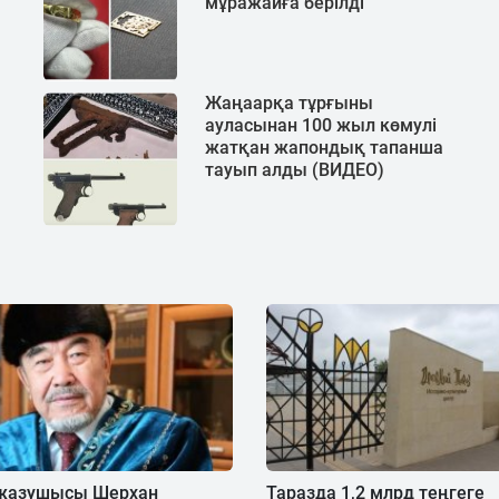
мұражайға берілді
Жаңаарқа тұрғыны
ауласынан 100 жыл көмулі
жатқан жапондық тапанша
тауып алды (ВИДЕО)
жазушысы Шерхан
Таразда 1,2 млрд теңгеге