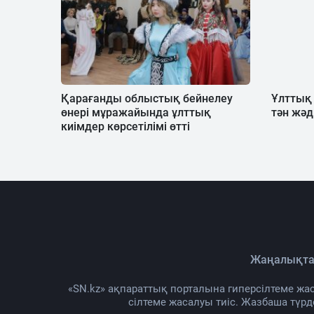
Қарағанды облыстық бейнелеу
Ұлттық 
өнері мұражайында ұлттық
тән жә
киімдер көрсетілімі өтті
Жаңалықта
«SN.kz» ақпараттық порталына гиперсілтеме жас
сілтеме жасалуы тиіс. Жазбаша түр