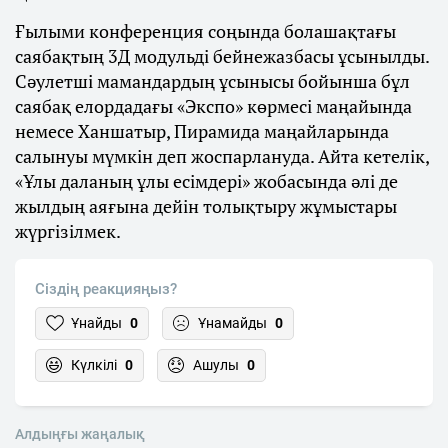
Ғылыми конференция соңында болашақтағы
саябақтың 3Д модульді бейнежазбасы ұсынылды.
Сәулетші мамандардың ұсынысы бойынша бұл
саябақ елордадағы «Экспо» көрмесі маңайында
немесе Ханшатыр, Пирамида маңайларында
салынуы мүмкін деп жоспарлануда. Айта кетелік,
«Ұлы даланың ұлы есімдері» жобасында әлі де
жылдың аяғына дейін толықтыру жұмыстары
жүргізілмек.
Сіздің реакцияңыз?
Ұнайды
0
Ұнамайды
0
Күлкілі
0
Ашулы
0
Алдыңғы жаңалық