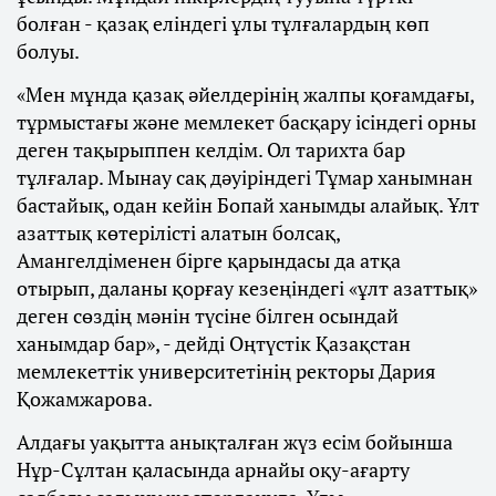
болған - қазақ еліндегі ұлы тұлғалардың көп
болуы.
«Мен мұнда қазақ әйелдерінің жалпы қоғамдағы,
тұрмыстағы және мемлекет басқару ісіндегі орны
деген тақырыппен келдім. Ол тарихта бар
тұлғалар. Мынау сақ дәуіріндегі Тұмар ханымнан
бастайық, одан кейін Бопай ханымды алайық. Ұлт
азаттық көтерілісті алатын болсақ,
Амангелдіменен бірге қарындасы да атқа
отырып, даланы қорғау кезеңіндегі «ұлт азаттық»
деген сөздің мәнін түсіне білген осындай
ханымдар бар», - дейді Оңтүстік Қазақстан
мемлекеттік университетінің ректоры Дария
Қожамжарова.
Алдағы уақытта анықталған жүз есім бойынша
Нұр-Сұлтан қаласында арнайы оқу-ағарту