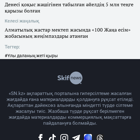
Денесі қоқыс жәшігінен табылған әйелдің 5 млн теңге
қарызы болған
Келесі жаңалық
Алматылық жастар мектеп жасында «100 Жаңа есім»
жобасының жеңімпаздары атанған
Тегтер:
#Ұлы даланың жеті қыры
«SN.kz» ақпараттық порталына гиперсілтеме жасалған
жағдайда ғана материалдарды қолдануға рұқсат етіледі.
Ақпараттан дәйексөз алынғанда міндетті түрде сілтеме
жасалуы тиіс. Жазбаша түрде рұқсат берілмеген
жағдайда материалдарды коммерциялық мақсаттарға
пайдалануға болмайды.