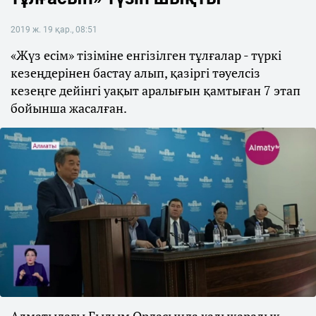
2019 ж. 19 қар., 08:51
«Жүз есім» тізіміне енгізілген тұлғалар - түркі
кезеңдерінен бастау алып, қазіргі тәуелсіз
кезеңге дейінгі уақыт аралығын қамтыған 7 этап
бойынша жасалған.