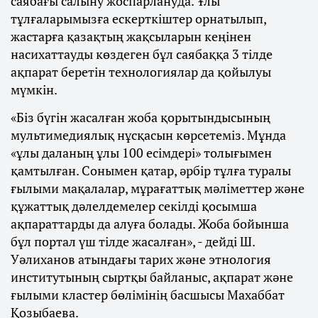
саябағы салыну жоспарлануда. Ұлы
тұлғаларымызға ескерткіштер орнатылып,
жастарға қазақтың жақсыларын кеңінен
насихаттауды көздеген бұл саябаққа 3 тілде
ақпарат беретін технологиялар да қойылуы
мүмкін.
«Біз бүгін жасалған жоба қорытындысының
мультимедиялық нұсқасын көрсетеміз. Мұнда
«ұлы даланың ұлы 100 есімдері» толығымен
қамтылған. Сонымен қатар, әрбір тұлға туралы
ғылыми мақалалар, мұрағаттық мәліметтер және
құжаттық дәлелдемелер секілді қосымша
ақпараттарды да алуға болады. Жоба бойынша
бұл портал үш тілде жасалған», - дейді Ш.
Уәлиханов атындағы тарих және этнология
институтының сыртқы байланыс, ақпарат және
ғылыми кластер бөлімінің басшысы Махаббат
Қозыбаева.