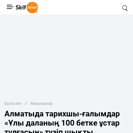
Басты бет
Жаңалықтар
Алматыда тарихшы-ғалымдар
«Ұлы даланың 100 бетке ұстар
тұлғасын» түзіп шықты