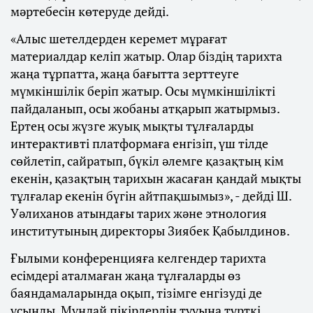
мәртебесін көтеруде дейді.
«Алыс шетелдерден керемет мұрағат
материалдар келіп жатыр. Олар біздің тарихта
жаңа тұрпатта, жаңа бағытта зерттеуге
мүмкіншілік беріп жатыр. Осы мүмкіншілікті
пайдаланып, осы жобаны атқарып жатырмыз.
Ертең осы жүзге жуық мықты тұлғаларды
интерактивті платформаға енгізіп, үш тілде
сөйлетіп, сайратып, бүкіл әлемге қазақтың кім
екенін, қазақтың тарихын жасаған қандай мықты
тұлғалар екенін бүгін айтпақшымыз», - дейді Ш.
Уәлиханов атындағы тарих және этнология
институтының директоры Зиябек Қабылдинов.
Ғылыми конференцияға келгендер тарихта
есімдері аталмаған жаңа тұлғаларды өз
баяндамаларында оқып, тізімге енгізуді де
ұсынды. Мұндай пікірлердің тууына түрткі