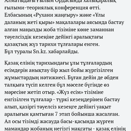
Алматыдағы Ғылым Ордасында халықаралық
ғылыми-теориялық конференция өтті.
Елбасының «Рухани жаңғыру» және «Ұлы
даланың жеті қыры» мақалалары аясында бастау
алған маңызды жоба тізіміне көне заманнан
тәуелсіздік кезеңіне дейінгі аралықтағы
қазақтың жүз тарихи тұлғалары енген.
Бұл туралы Sn.kz. хабарлайды.
Қазақ елінің тарихындағы ұлы тұлғалардың
есімдерін анықтау бір жыл бойы жүргізілген
жұмыстардың нәтижиесі. Бұған дейін де әбден
талқыға түсіп келген бұл мәселе бүгінде өз
мәресіне жетіп отыр. «Жүз есім» тізіміне
енгізілген тұлғалар - түркі кезеңдерінен бастау
алып, қазіргі тәуелсіз кезеңге дейінгі уақыт
аралығын қамтыған 7 этап бойынша жасалған.
Ал осы тізімді жасауда басы-қасында жүрген
мамандар жобаның негізгі мақсаты - қазақ елінің