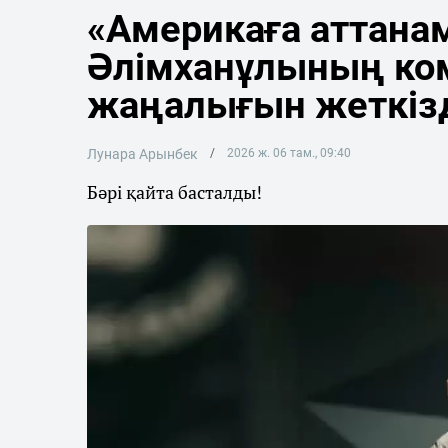
«Америкаға аттана
Әлімханұлының ко
жаңалығын жеткіз
Лунара Арынбек
2026 ж. 06 там., 09:40
Бәрі қайта басталды!