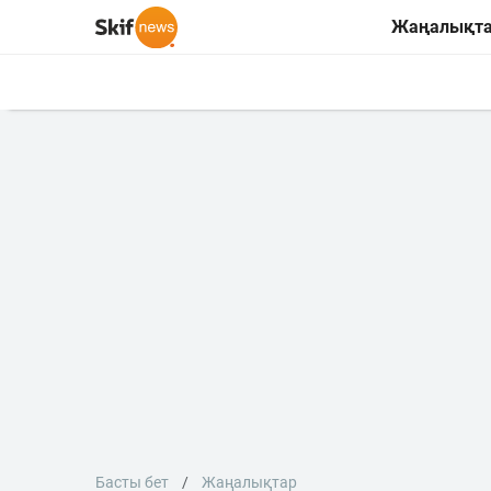
Жаңалықт
Басты бет
Жаңалықтар