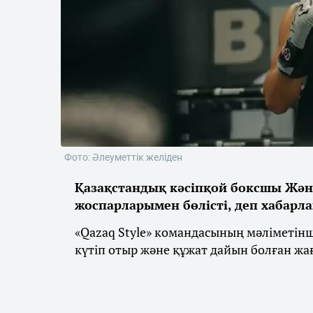
Фото: Әлеуметтік желіден
Қазақстандық кәсіпқой боксшы Жән
жоспарларымен бөлісті, деп хабарл
«Qazaq Style» командасының мәліметін
күтіп отыр және құжат дайын болған жа