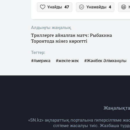
Ұнайды
47
Ұнамайды
4
Алдыңғы жаңалық
Триллерге айналған матч: Рыбакина
Торонтода мінез көрсетті
Тегтер:
#Америка
#жекпе-жек
#Жәнібек Әлімханұлы
Жаңалықта
«SN.kz» ақпараттық порталына гиперсілтеме жас
сілтеме жасалуы тиіс. Жазбаша түр