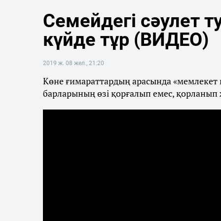
Семейдегі сәулет 
күйде тұр (ВИДЕО)
2019 ж. 08 жел., 21:20
Көне ғимараттардың арасында «мемлекет қ
барларының өзі қорғалып емес, қорланып 