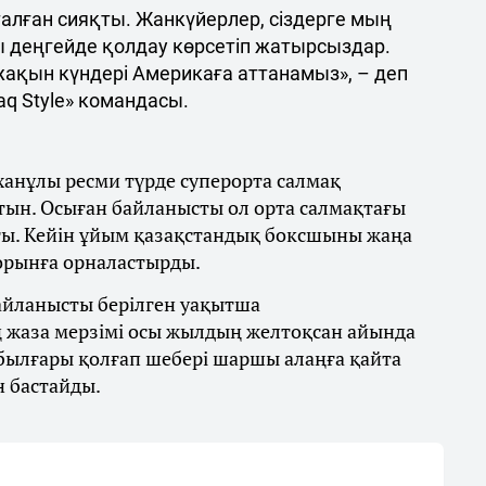
талған сияқты. Жанкүйерлер, сіздерге мың
ы деңгейде қолдау көрсетіп жатырсыздар.
 жақын күндері Америкаға аттанамыз», – деп
q Style» командасы.
ханұлы ресми түрде суперорта салмақ
тын. Осыған байланысты ол орта салмақтағы
ты. Кейін ұйым қазақстандық боксшыны жаңа
 орынға орналастырды.
байланысты берілген уақытша
 жаза мерзімі осы жылдың желтоқсан айында
 былғары қолғап шебері шаршы алаңға қайта
н бастайды.