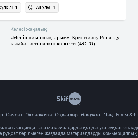
Күлкілі
1
Ашулы
1
Келесі жаңалық
«Менің ойыншықтарым»: Криштиану Роналду
қымбат автопаркін көрсетті (ФОТО)
р
Саясат
Экономика
Оқиғалар
Әлеумет
Заң
Білім & 
алған жағдайда ғана материалдарды қолдануға рұқсат етіледі
де рұқсат берілмеген жағдайда материалдарды коммерциялық