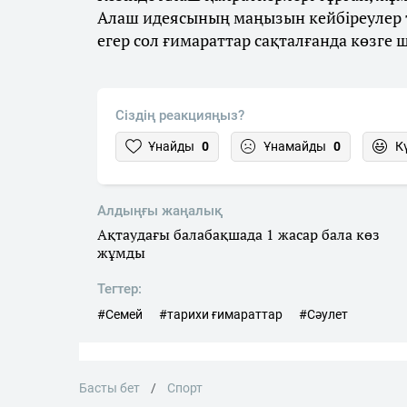
Алаш идеясының маңызын кейбіреулер т
егер сол ғимараттар сақталғанда көзге 
Сіздің реакцияңыз?
Ұнайды
0
Ұнамайды
0
К
Алдыңғы жаңалық
Ақтаудағы балабақшада 1 жасар бала көз
жұмды
Тегтер:
#Семей
#тарихи ғимараттар
#Сәулет
Басты бет
Спорт