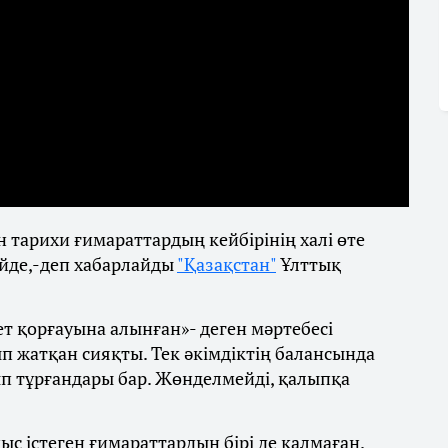
 тарихи ғимараттардың кейбірінің халі өте
үйде,-деп хабарлайды
"Қазақстан"
Ұлттық
т қорғауына алынған»- деген мәртебесі
п жатқан сияқты. Тек әкімдіктің балансында
п тұрғандары бар. Жөнделмейді, қалыпқа
ыс істеген ғимараттардың бірі де қалмаған.