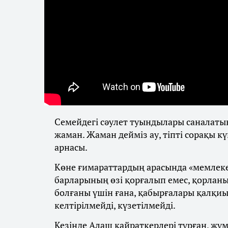
Семейдегі сәулет туындылары саналатын
жаман. Жаман дейміз ау, тіпті сорақы к
арнасы.
Көне ғимараттардың арасында «мемлеке
барларының өзі қорғалып емес, қорланы
болғаны үшін ғана, қабырғалары қалқиы
келтірілмейді, күзетілмейді.
Кезінде Алаш қайраткерлері тұрған, жұм