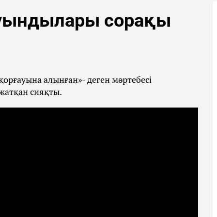
туындылары сорақы
орғауына алынған»- деген мәртебесі
жатқан сияқты.