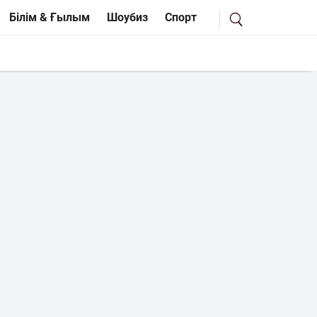
Білім & Ғылым
Шоубиз
Спорт