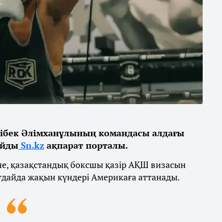
ібек Әлімханұлының командасы алдағы
айды
Sn.kz
ақпарат порталы.
ше, қазақстандық боксшы қазір АҚШ визасын
ғдайда жақын күндері Америкаға аттанады.