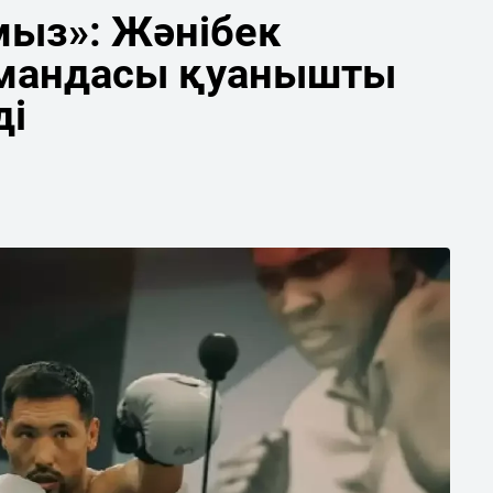
мыз»: Жәнібек
мандасы қуанышты
ді