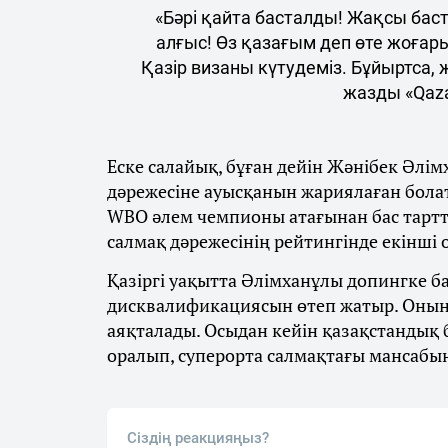
«Бәрі қайта басталды! Жақсы бас
алғыс! Өз қазағым деп өте жоғар
Қазір визаны күтудеміз. Бұйыртса,
жазды «Qaza
Еске салайық, бұған дейін Жәнібек Әлім
дәрежесіне ауысқанын жариялаған бола
WBO әлем чемпионы атағынан бас тарт
салмақ дәрежесінің рейтингінде екінші
Қазіргі уақытта Әлімханұлы допингке 
дисквалификациясын өтеп жатыр. Оның
аяқталады. Осыдан кейін қазақстандық
оралып, суперорта салмақтағы мансабы
Сіздің реакцияңыз?