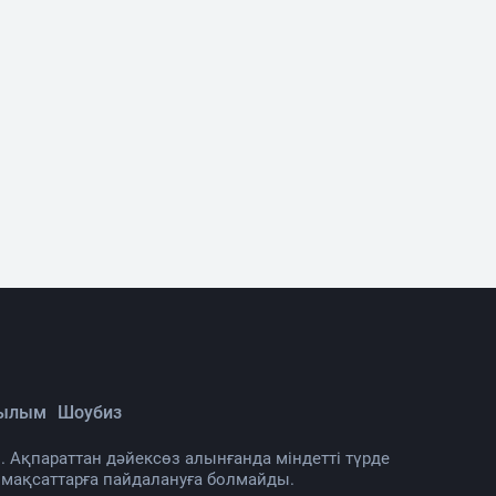
Ғылым
Шоубиз
. Ақпараттан дәйексөз алынғанда міндетті түрде
 мақсаттарға пайдалануға болмайды.