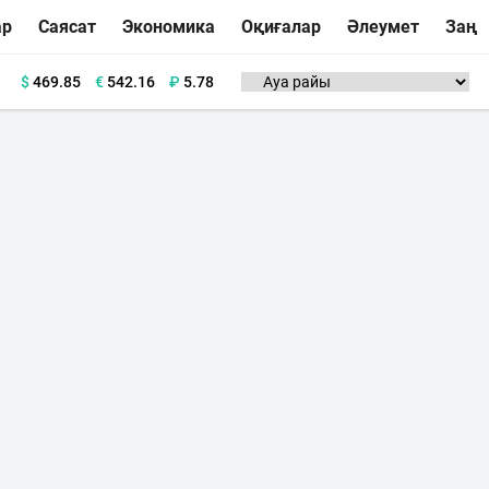
ар
Саясат
Экономика
Оқиғалар
Әлеумет
Заң
$
469.85
€
542.16
₽
5.78