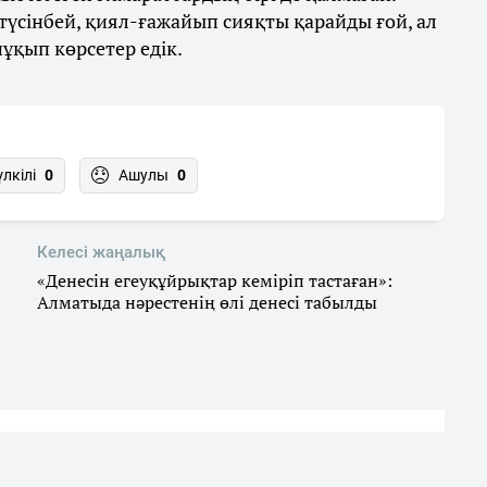
үсінбей, қиял-ғажайып сияқты қарайды ғой, ал
шұқып көрсетер едік.
үлкілі
0
Ашулы
0
Келесі жаңалық
«Денесін егеуқұйрықтар кеміріп тастаған»:
Алматыда нәрестенің өлі денесі табылды