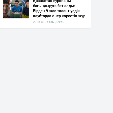
Қазақстан Еуропаны
бағындыруға бет алды:
Бірден 9 жас талант үздік
клубтарда өнер көрсетіп жүр
2026 ж. 06 там., 09:50