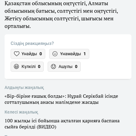
Қазақстан облысының оңтүстігі, Алматы
облысының батысы, солтүстігі мен оңтүстігі,
Жетісу облысының солтүстігі, шығысы мен
орталығы.
Сіздің реакцияңыз?
Ұнайды
0
Ұнамайды
1
Күлкілі
0
Ашулы
0
Алдыңғы жаңалық
«Бір-біріне ғашық болды»: Нұрай Серікбай ісінде
сотталушының анасы мәлімдеме жасады
Келесі жаңалық
100 жылқы ісі бойынша ақталған қарияға баспана
сыйға берілді (ВИДЕО)