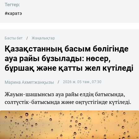
Тегтер:
#каратэ
Басты бет
Жаңалықтар
Қазақстанның басым бөлігінде
ауа райы бұзылады: нөсер,
бұршақ және қатты жел күтіледі
Марина Ахметжанқызы
2026 ж. 05 там., 07:30
Жауын-шашынсыз ауа райы елдің батысында,
солтүстік-батысында және оңтүстігінде күтіледі.