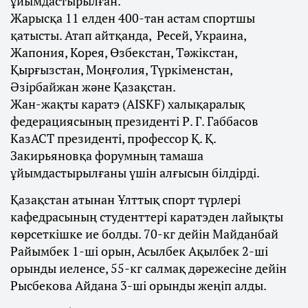
ұйымдастырылған.
Жарысқа 11 елден 400-тан астам спортшы
қатысты. Атап айтқанда, Ресей, Украина,
Жапония, Корея, Өзбекстан, Тәжікстан,
Қырғызстан, Моңғолия, Түркіменстан,
Әзірбайжан және Қазақстан.
Жан-жақты каратэ (AISKF) халықаралық
федерациясының президенті Р. Г. Габбасов
КазАСТ президенті, профессор Қ. Қ.
Закирьяновқа форумның тамаша
ұйымдастырылғаны үшін алғысын білдірді.
Қазақстан атынан Ұлттық спорт түрлері
кафедрасының студенттері каратэден лайықты
көрсеткішке ие болды. 70-кг дейін Майданбай
Райымбек 1-ші орын, Асылбек Ақылбек 2-ші
орынды иеленсе, 55-кг салмақ дәрежесіне дейін
Рысбекова Айдана 3-ші орынды жеңіп алды.