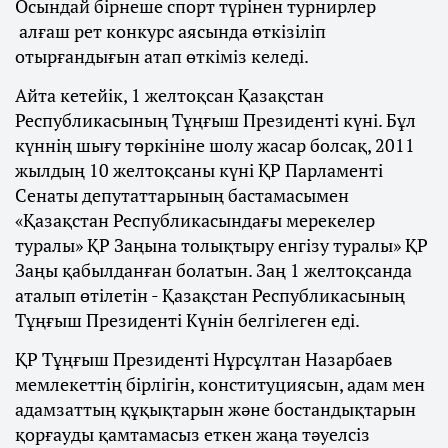
Осындай бірнеше спорт түрінен турнирлер
алғаш рет конкурс аясында өткізіліп
отырғандығын атап өткіміз келеді.
Айта кетейік, 1 желтоқсан Қазақстан
Республикасының Тұңғыш Президенті күні. Бұл
күннің шығу төркініне шолу жасар болсақ, 2011
жылдың 10 желтоқсаны күні ҚР Парламенті
Сенаты депутаттарының бастамасымен
«Қазақстан Республикасындағы мерекелер
туралы» ҚР Заңына толықтыру енгізу туралы» ҚР
Заңы қабылданған болатын. Заң 1 желтоқсанда
аталып өтілетін - Қазақстан Республикасының
Тұңғыш Президенті Күнін белгілеген еді.
ҚР Тұңғыш Президенті Нұрсұлтан Назарбаев
мемлекеттің бірлігін, конституциясын, адам мен
адамзаттың құқықтарын және бостандықтарын
қорғауды қамтамасыз еткен жаңа тәуелсіз