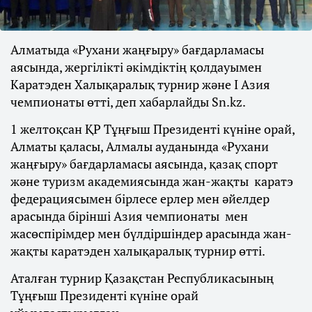
Алматыда «Рухани жаңғыру» бағдарламасы
аясында, жергілікті әкімдіктің қолдауымен
Каратэден Халықаралық турнир және I Азия
чемпионаты өтті, деп хабарлайды Sn.kz.
1 желтоқсан ҚР Тұңғыш Президенті күніне орай,
Алматы қаласы, Алмалы ауданында «Рухани
жаңғыру» бағдарламасы аясында, қазақ спорт
және туризм академиясында жан-жақты каратэ
федерациясымен бірлесе ерлер мен әйелдер
арасында бірінші Азия чемпионаты мен
жасөспірімдер мен бүлдіршіндер арасында жан-
жақты каратэден халықаралық турнир өтті.
Аталған турнир Қазақстан Республикасының
Тұңғыш Президенті күніне орай