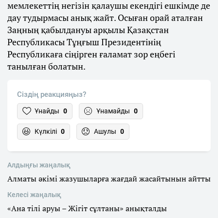
мемлекеттің негізін қалаушы екендігі ешкімде де
дау тудырмасы анық жайт. Осыған орай аталған
Заңның қабылдануы арқылы Қазақстан
Республикасы Тұңғыш Президентінің
Республикаға сіңірген ғаламат зор еңбегі
танылған болатын.
Сіздің реакцияңыз?
Ұнайды
0
Ұнамайды
0
Күлкілі
0
Ашулы
0
Алдыңғы жаңалық
Алматы әкімі жазушыларға жағдай жасайтынын айтты
Келесі жаңалық
«Ана тілі аруы – Жігіт сұлтаны» анықталды