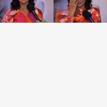
Коллаж: sn.kz
Танымал әнші Меруерт Түсіпбаева депутат
болу туралы пікір білдірді, деп хабарлайды
Sn.kz
ақпарат порталы.
Оның айтуынша, депутаттыққа бармайды,
өйткені өзін қолдайтын немесе «қорғайтын»
ықпалды адам жоқ.