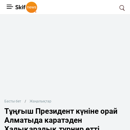
Басты бет
Жаңалықтар
Тұңғыш Президент күніне орай
Алматыда каратэден
Халықаралық турнир өтті