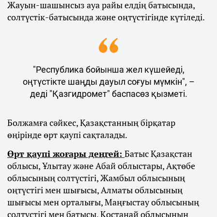
Жауын-шашынсыз ауа райы елдің батысында,
солтүстік-батысында және оңтүстігінде күтіледі.
"Республика бойынша жел күшейеді,
оңтүстікте шаңды дауыл соғуы мүмкін", –
деді "Қазгидромет" баспасөз қызметі.
Болжамға сәйкес, Қазақстанның бірқатар
өңірінде өрт қаупі сақталады.
Өрт қаупі жоғары деңгей:
Батыс Қазақстан
облысы, Ұлытау және Абай облыстары, Ақтөбе
облысының солтүстігі, Жамбыл облысының
оңтүстігі мен шығысы, Алматы облысының
шығысы мен орталығы, Маңғыстау облысының
солтүстігі мен батысы, Қостанай облысының