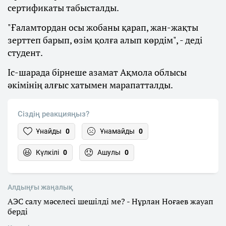
сертификаты табысталды.
"Ғаламтордан осы жобаны қарап, жан-жақты
зерттеп барып, өзім қолға алып көрдім", - деді
студент.
Іс-шарада бірнеше азамат Ақмола облысы
әкімінің алғыс хатымен марапатталды.
Сіздің реакцияңыз?
Ұнайды
0
Ұнамайды
0
Күлкілі
0
Ашулы
0
Алдыңғы жаңалық
АЭС салу мәселесі шешілді ме? - Нұрлан Ноғаев жауап
берді