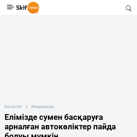
Басты бет
Жаңалықтар
Елімізде сумен басқаруға
арналған автокөліктер пайда
болуы мүмкін