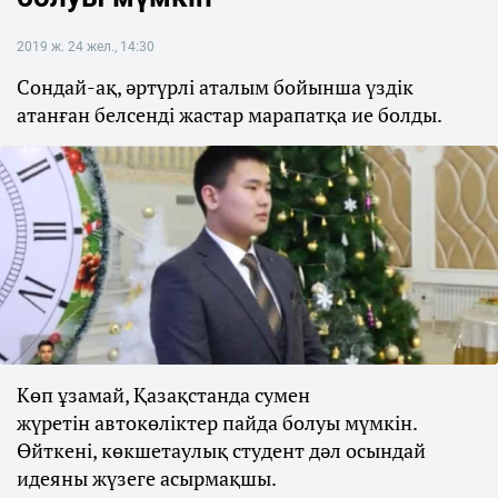
2019 ж. 24 жел., 14:30
Сондай-ақ, әртүрлі аталым бойынша үздік
атанған белсенді жастар марапатқа ие болды.
Көп ұзамай, Қазақстанда сумен
жүретін автокөліктер пайда болуы мүмкін.
Өйткені, көкшетаулық студент дәл осындай
идеяны жүзеге асырмақшы.