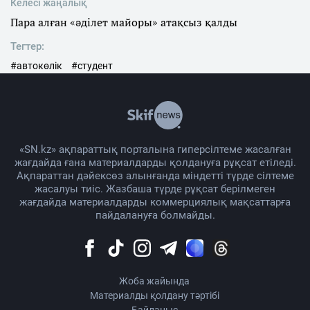
Келесі жаңалық
Пара алған «әділет майоры» атақсыз қалды
Тегтер:
#автокөлік
#студент
«SN.kz» ақпараттық порталына гиперсілтеме жасалған
жағдайда ғана материалдарды қолдануға рұқсат етіледі.
Ақпараттан дәйексөз алынғанда міндетті түрде сілтеме
жасалуы тиіс. Жазбаша түрде рұқсат берілмеген
жағдайда материалдарды коммерциялық мақсаттарға
пайдалануға болмайды.
Жоба жайында
Материалды қолдану тәртібі