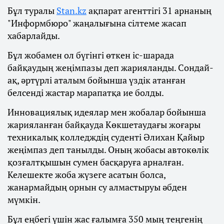
Бұл туралы
Stan.kz
ақпарат агенттігі 31 арнаның
"Информбюро" жаңалығына сілтеме жасап
хабарлайды.
Бұл жобамен ол бүгінгі өткен іс-шарада
байқаудың жеңімпазы деп жарияланды. Сондай-
ақ, әртүрлі аталым бойынша үздік атанған
белсенді жастар марапатқа ие болды.
Инновациялық идеялар мен жобалар бойынша
жарияланған байқауда Көкшетаудағы жоғары
техникалық колледждің суденті Әлихан Қайыр
жеңімпаз деп танылды. Оның жобасы автокөлік
қозғалтқышын сумен басқаруға арналған.
Келешекте жоба жүзеге асатын болса,
жанармайдың орнын су алмастыруы әбден
мүмкін.
Бұл еңбегі үшін жас ғалымға 350 мың теңгенің