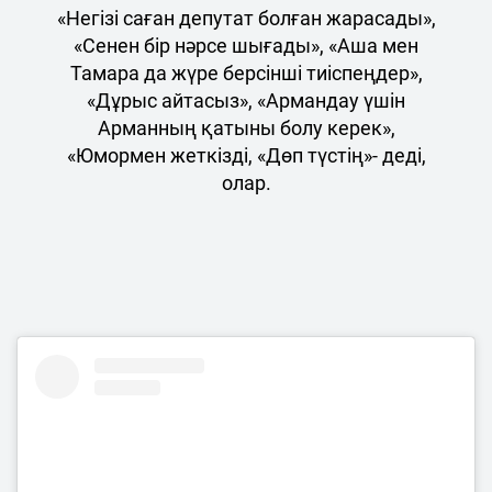
«Негізі саған депутат болған жарасады»,
«Сенен бір нәрсе шығады», «Аша мен
Тамара да жүре берсінші тиіспеңдер»,
«Дұрыс айтасыз», «Армандау үшін
Арманның қатыны болу керек»,
«Юмормен жеткізді, «Дөп түстің»- деді,
олар.