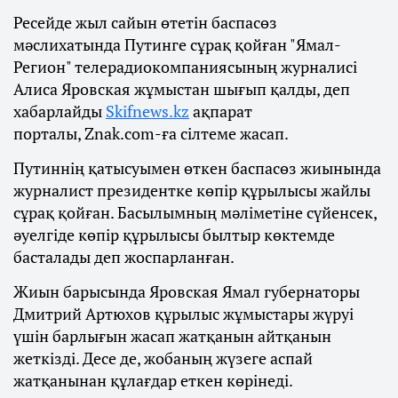
Ресейде жыл сайын өтетін баспасөз
мәслихатында Путинге сұрақ қойған "Ямал-
Регион" телерадиокомпаниясының журналисі
Алиса Яровская жұмыстан шығып қалды, деп
хабарлайды
Skifnews.kz
ақпарат
порталы, Znak.com-ға сілтеме жасап.
Путиннің қатысуымен өткен баспасөз жиынында
журналист президентке көпір құрылысы жайлы
сұрақ қойған. Басылымның мәліметіне сүйенсек,
әуелгіде көпір құрылысы былтыр көктемде
басталады деп жоспарланған.
Жиын барысында Яровская Ямал губернаторы
Дмитрий Артюхов құрылыс жұмыстары жүруі
үшін барлығын жасап жатқанын айтқанын
жеткізді. Десе де, жобаның жүзеге аспай
жатқанынан құлағдар еткен көрінеді.