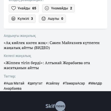
Ұнайды
65
Ұнамайды
2
Күлкілі
3
Ашулы
0
Алдыңғы жаңалық
«Ақ көйлек киген жоқ»: Сәкен Майғазиев күтпеген
жаңалық айтты (ВИДЕО)
Келесі жаңалық
«Жіппен тігіп берді»: Алтынай Жорабаева ота
жасатқанын айтты
Тегтер:
#Аша Матай
#депутат
#сайлау
#ТамараАсар
#Мөлдір
Анарбаева