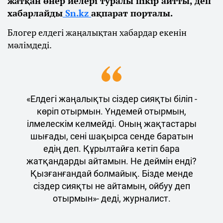
жатқан өнер иелері туралы пікір айтты, деп
хабарлайды
Sn.kz
ақпарат порталы.
Блогер елдегі жаңалықтан хабардар екенін
мәлімдеді.
«Елдегі жаңалықты сіздер сияқты біліп -
көріп отырмын. Үндемей отырмын,
ілмелескім келмейді. Оның жақтастары
шығады, сені шақырса сенде баратын
едің деп. Құрылтайға кетіп бара
жатқандарды айтамын. Не деймін енді?
Қызғанғандай болмайық. Бізде менде
сіздер сияқты не айтамын, ойбуу деп
отырмын»- деді, журналист.