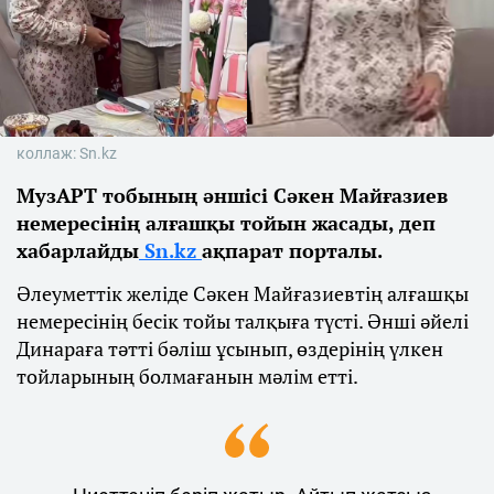
коллаж: Sn.kz
МузАРТ тобының әншісі Сәкен Майғазиев
немересінің алғашқы тойын жасады, деп
хабарлайды
Sn.kz
ақпарат порталы.
Әлеуметтік желіде Сәкен Майғазиевтің алғашқы
немересінің бесік тойы талқыға түсті. Әнші әйелі
Динараға тәтті бәліш ұсынып, өздерінің үлкен
тойларының болмағанын мәлім етті.