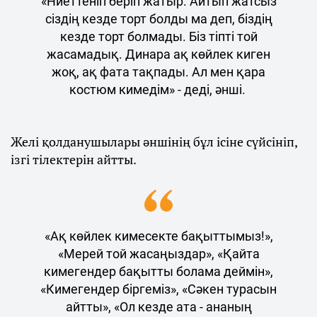
«Ниеттеніп беріп жатыр. Айтып жатсыз
сіздің кезде торт болды ма деп, біздің
кезде торт болмады. Біз тіпті той
жасамадық. Динара ақ көйлек киген
жоқ, ақ фата тақпады. Ал мен қара
костюм кимедім» - деді, әнші.
Желі қолданушылары әншінің бұл ісіне сүйсініп,
ізгі тілектерін айтты.
«Ақ көйлек кимесекте бақыттымыз!»,
«Мерей той жасаңыздар», «Қайта
кимегендер бақытты болама деймін»,
«Кимегендер біргеміз», «Сәкен турасын
айтты», «Ол кезде ата - ананың