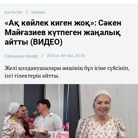
Басты бет
Шоубиз
«Ақ көйлек киген жоқ»: Сәкен
Майғазиев күтпеген жаңалық
айтты (ВИДЕО)
Сағыныш Назар
2026 ж. 08 там., 03:30
Желі қолданушылары әншінің бұл ісіне сүйсініп,
ізгі тілектерін айтты.