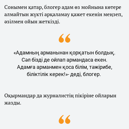
Сонымен қатар, блогер адам өз мойнына көтере
алмайтын жүкті арқаламау қажет екенін меңзеп,
әзілмен ойын жеткізді.
«Адамның арманынан қорқатын болдық.
Сәл бізді де ойлап армандаса екен.
Адамға арманмен қоса білім, тәжірибе,
біліктілік керек!»- деді, блогер.
Оқырмандар да журналистің пікіріне ойларын
жазды.