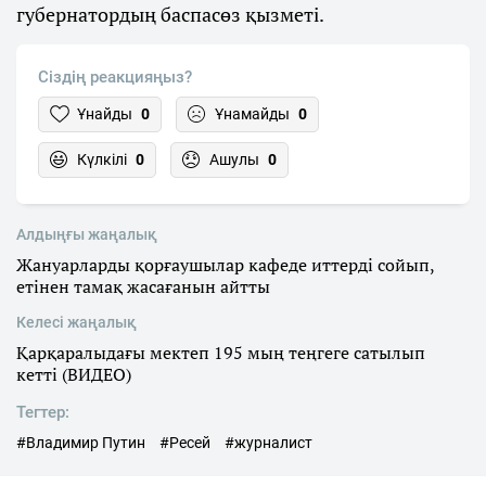
губернатордың баспасөз қызметі.
Сіздің реакцияңыз?
Ұнайды
0
Ұнамайды
0
Күлкілі
0
Ашулы
0
Алдыңғы жаңалық
Жануарларды қорғаушылар кафеде иттерді сойып,
етінен тамақ жасағанын айтты
Келесі жаңалық
Қарқаралыдағы мектеп 195 мың теңгеге сатылып
кетті (ВИДЕО)
Тегтер:
#Владимир Путин
#Ресей
#журналист