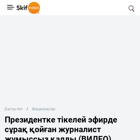
Басты бет
Жаңалықтар
Президентке тікелей эфирде
сұрақ қойған журналист
жұмыссыз қалды (ВИДЕО)