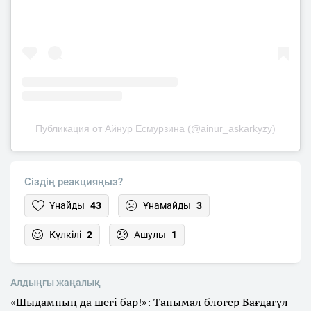
Публикация от Айнур Есмурзина (@ainur_askarkyzy)
Сіздің реакцияңыз?
Ұнайды
43
Ұнамайды
3
Күлкілі
2
Ашулы
1
Алдыңғы жаңалық
«Шыдамның да шегі бар!»: Танымал блогер Бағдагүл