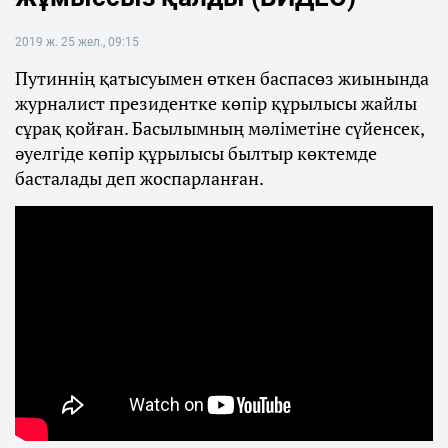
2019 ж. 25 жел., 09:15
Путиннің қатысуымен өткен баспасөз жиынында
журналист президентке көпір құрылысы жайлы
сұрақ қойған. Басылымның мәліметіне сүйенсек,
әуелгіде көпір құрылысы былтыр көктемде
басталады деп жоспарланған.