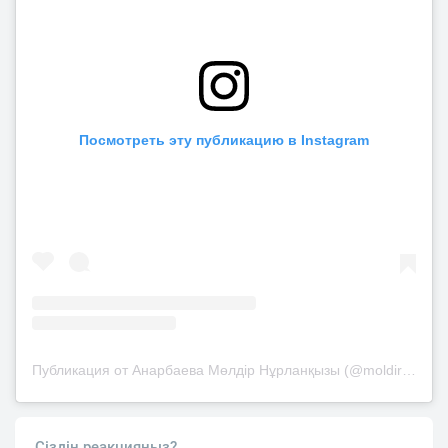
Посмотреть эту публикацию в Instagram
Публикация от Анарбаева Мөлдір Нұрланқызы (@moldir_anarbaeva)
Сіздің реакцияңыз?