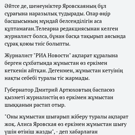
Әйтсе де, шенеуніктер Яровскаяның бұл
сұрағына наразылық тудырады. Олар өңір
басшысының мұндай белсенділігін аса
құптамаған.Телеарна редакциясынан келген
журналист болса, бұнан басқа тақырып аясында
сұрақ қоюы тиіс болыпты.
Журналист "РИА Новости" ақпарат құралына
берген сұхбатында жұмыстан өз еркімен
кеткенін айтқан. Дегенмен, жұмыстан кетуінің
нақты себебі туралы тіс жармады.
Губернатор Дмитрий Артюховтың баспасөз
қызметі журналистің өз еркімен жұмыстан
шыққанын растап отыр.
"Оны жұмыстан шығарып жіберу туралы ақпарат
жоқ. Алиса Яровская өз еркімен жұмыстан шығу
үшін өтініш жазды", - деп хабарлаған