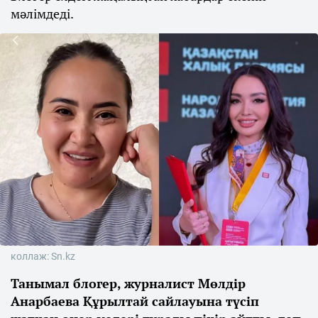
мәлімдеді.
коллаж: Sn.kz
Танымал блогер, журналист Мөлдір
Анарбаева Құрылтай сайлауына түсіп