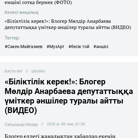
емшіні сотқа бермек (ФОТО)
Келесі жаңалық
«Біліктілік керек!»: Блогер Мөлдір Анарбаева
депутаттыққа үміткер әншілер туралы айтты (ВИДЕО)
Тегтер:
#Сәкен Майғазиев
#МузАрт
#бесік той
#әншісі
Басты бет
Шоубиз
«Біліктілік керек!»: Блогер
Мөлдір Анарбаева депутаттыққа
үміткер әншілер туралы айтты
(ВИДЕО)
Сағыныш Назар
2026 ж. 08 там., 01:30
Блогер елдегі жаңалықтан хабардар екенін