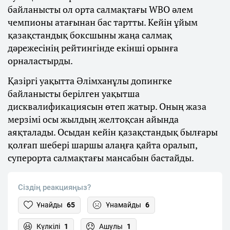
байланысты ол орта салмақтағы WBO әлем
чемпионы атағынан бас тартты. Кейін ұйым
қазақстандық боксшыны жаңа салмақ
дәрежесінің рейтингінде екінші орынға
орналастырды.
Қазіргі уақытта Әлімханұлы допингке
байланысты берілген уақытша
дисквалификациясын өтеп жатыр. Оның жаза
мерзімі осы жылдың желтоқсан айында
аяқталады. Осыдан кейін қазақстандық былғары
қолғап шебері шаршы алаңға қайта оралып,
суперорта салмақтағы мансабын бастайды.
Сіздің реакцияңыз?
Ұнайды
65
Ұнамайды
6
Күлкілі
1
Ашулы
1