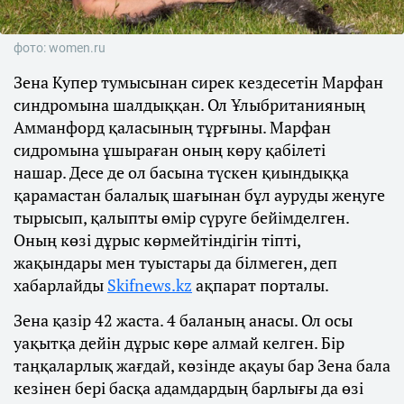
фото: women.ru
Зена Купер тумысынан сирек кездесетін Марфан
синдромына шалдыққан. Ол Ұлыбританияның
Амманфорд қаласының тұрғыны. Марфан
сидромына ұшыраған оның көру қабілеті
нашар. Десе де ол басына түскен қиындыққа
қарамастан балалық шағынан бұл ауруды жеңуге
тырысып, қалыпты өмір сүруге бейімделген.
Оның көзі дұрыс көрмейтіндігін тіпті,
жақындары мен туыстары да білмеген, деп
хабарлайды
Skifnews.kz
ақпарат порталы.
Зена қазір 42 жаста. 4 баланың анасы. Ол осы
уақытқа дейін дұрыс көре алмай келген. Бір
таңқаларлық жағдай, көзінде ақауы бар Зена бала
кезінен бері басқа адамдардың барлығы да өзі