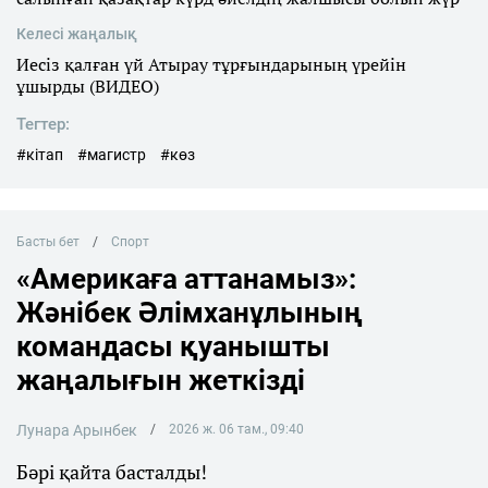
Келесі жаңалық
Иесіз қалған үй Атырау тұрғындарының үрейін
ұшырды (ВИДЕО)
Тегтер:
#кітап
#магистр
#көз
Басты бет
Спорт
«Америкаға аттанамыз»:
Жәнібек Әлімханұлының
командасы қуанышты
жаңалығын жеткізді
Лунара Арынбек
2026 ж. 06 там., 09:40
Бәрі қайта басталды!