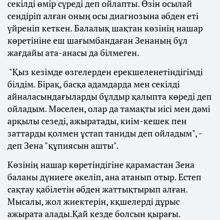
секілді өмір сүреді деп ойлапты. Өзін осылай
сендіріп алған оның осы диагнозына әбден еті
үйреніп кеткен. Балалық шақтан көзінің нашар
көретініне еш шағымбандаған Зенаның бұл
жағдайы ата-анасы да білмеген.
"Қыз кезімде өзгелерден ерекшеленетіндігімді
білдім. Бірақ, басқа адамдарда мен секілді
айналасындағыларды бұлдыр қалыпта көреді деп
ойладым. Мәселен, олар да тамақты иісі мен дәмі
арқылы сезеді, ажыратады, киім-кешек пен
заттарды қолмен ұстап таниды деп ойладым", -
деп Зена "құпиясын ашты".
Көзінің нашар көретіндігіне қарамастан Зена
баланы дүниеге әкеліп, ана атанып отыр. Естеп
сақтау қабілетін әбден жаттықтырып алған.
Мысалы, жол жиектерін, кқшелерді дұрыс
ажырата алады.Қай кезде болсын қырағы.