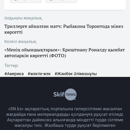
Алдыңғы жаңалық
Триллерге айналған матч: Рыбакина Торонтода мінез
көрсетті
Келесі жаңалық
«Менің ойыншықтарым»: Криштиану Роналду қымбат
автопаркін көрсетті (ФОТО)
Тегтер:
#Америка
#жекпе-жек
#Жәнібек Әлімханұлы
«SN.kz» ақпараттық порталына гиперсілтеме жасалған
жағдайда ғана материалдарды қолдануға рұқсат етіледі.
Ақпараттан дәйексөз алынғанда міндетті түрде сілтеме
жасалуы тиіс. Жазбаша түрде рұқсат берілмеген