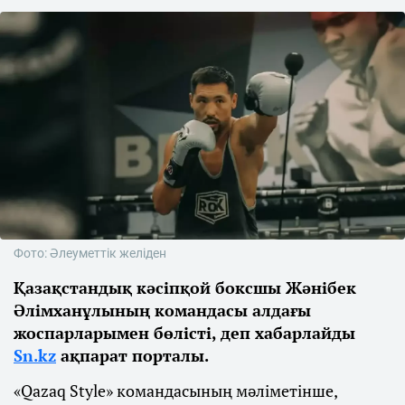
Фото: Әлеуметтік желіден
Қазақстандық кәсіпқой боксшы Жәнібек
Әлімханұлының командасы алдағы
жоспарларымен бөлісті, деп хабарлайды
Sn.kz
ақпарат порталы.
«Qazaq Style» командасының мәліметінше,