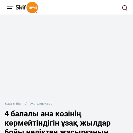
Басты бет
Жаңалықтар
4 балалы ана көзінің
көрмейтіндігін ұзақ жылдар
бойы неліктен жасырғанын