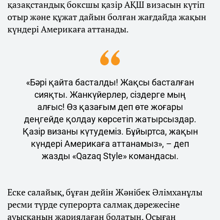
қазақстандық боксшы қазір АҚШ визасын күтіп
отыр және құжат дайын болған жағдайда жақын
күндері Америкаға аттанады.
«Бәрі қайта басталды! Жақсы басталған
сияқты. Жанкүйерлер, сіздерге мың
алғыс! Өз қазағым деп өте жоғары
деңгейде қолдау көрсетіп жатырсыздар.
Қазір визаны күтудеміз. Бұйыртса, жақын
күндері Америкаға аттанамыз», – деп
жазды «Qazaq Style» командасы.
Еске салайық, бұған дейін Жәнібек Әлімханұлы
ресми түрде суперорта салмақ дәрежесіне
ауысқанын жариялаған болатын. Осыған