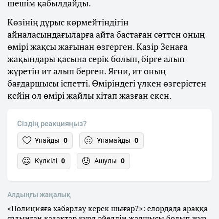
шешім қабылдайды.
Көзінің дұрыс көрмейтіндігін
айналасындағыларға айта бастаған сәттен оның
өмірі жақсы жағынан өзгерген. Қазір Зенаға
жақындары қасына серік болып, бірге алып
жүретін ит алып берген. Яғни, ит оның
бағдаршысы іспетті. Өміріндегі үлкен өзгерістен
кейін ол өмірі жайлы кітап жазған екен.
Сіздің реакцияңыз?
Ұнайды
0
Ұнамайды
0
Күлкілі
0
Ашулы
0
Алдыңғы жаңалық
«Полицияға хабарлау керек шығар?»: елордада араққа
салынған қазақтар күрд әйелдің жалшысы болып жүр