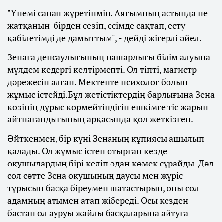
"Үнемі санап жүретінмін. Аяғымның астында не
жатқанын бірден сезіп, есімде сақтап, есту
қабілетімді де дамыттым", - дейді жігерлі әйел.
Зенаға денсаулығының нашарлығы білім алуына
мүлдем кедергі келтірмепті. Ол тіпті, магистр
дәрежесін алған. Мектепте психолог болып
жұмыс істейді.Бұл жетістіктердің барлығына Зена
көзінің дұрыс көрмейтіндігін ешкімге тіс жарып
айтпағандығының арқасында қол жеткізген.
Әйткенмен, бір күні Зенаның құпиясы ашылып
қалады. Ол жұмыс істеп отырған кезде
оқушылардың бірі келіп одан көмек сұрайды. Дәл
сол сәтте Зена оқушының даусы мен жүріс-
тұрысын басқа біреумен шатастырып, оны сол
адамның атымен атап жібереді. Осы кезден
бастап ол ауруы жайлы басқаларына айтуға