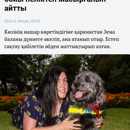
айтты
2020 ж. 04 қаң., 08:50
Көзінің нашар көретіндігіне қарамастан Зена
баланы дүниеге әкеліп, ана атанып отыр. Естеп
сақтау қабілетін әбден жаттықтырып алған.