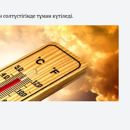
солтүстігінде тұман күтіледі.