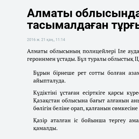
Алматы облысында 
тасымалдаған тұрғ
2016 ж. 21 қаң., 11:14
Алматы облысының полицейлері Іле ауда
героинмен ұстады. Бұл туралы облыстық ІІ
Бұрын бірнеше рет сотты болған азам
айыпталуда.
Күдіктіні ұстаған есірткіге қарсы к
Қазақстан облысына бағыт алғанын аны
бөлігін беліне орап, қалғанын сөмкесіне
Қазір аталған іс бойынша тергеу ама
қамалды.