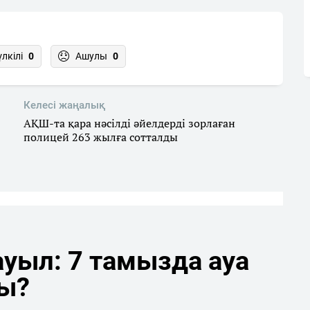
үлкілі
0
Ашулы
0
Келесі жаңалық
АҚШ-та қара нәсілді әйелдерді зорлаған
полицей 263 жылға сотталды
уыл: 7 тамызда ауа
ды?