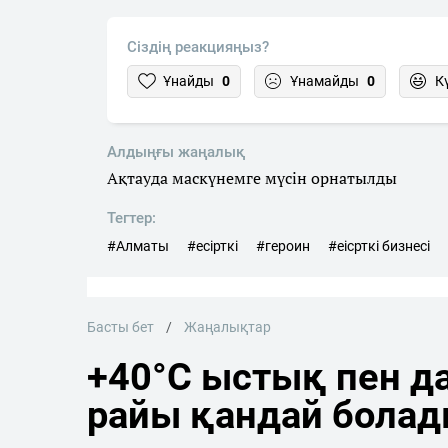
Сіздің реакцияңыз?
Ұнайды
0
Ұнамайды
0
К
Алдыңғы жаңалық
Ақтауда маскүнемге мүсін орнатылды
Тегтер:
#Алматы
#есірткі
#героин
#еісрткі бизнесі
Басты бет
Жаңалықтар
+40°C ыстық пен да
райы қандай бола