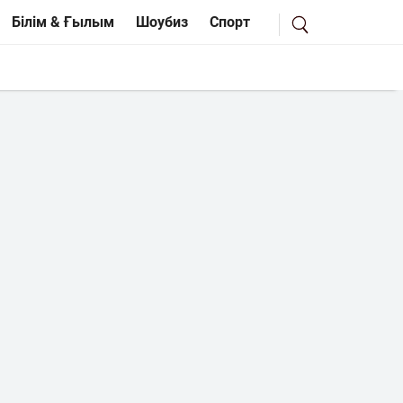
Білім & Ғылым
Шоубиз
Спорт