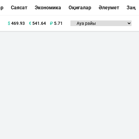
ар
Саясат
Экономика
Оқиғалар
Әлеумет
Заң
$
469.93
€
541.64
₽
5.71