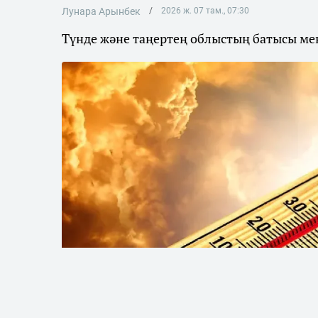
Лунара Арынбек
2026 ж. 07 там., 07:30
Түнде және таңертең облыстың батысы мен 