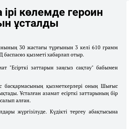
ірі көлемде героин
ын ұсталды
нының 30 жастағы тұрғынын 3 келі 610 грамм
Д баспасөз қызметі хабарлап отыр.
ат "Есірткі заттарын заңсыз сақтау" бабымен
үрес басқармасының қызметкерлері оның Шығыс
қтады. Ұсталған азамат есірткі заттарының бір
 салып алған.
лдары жүргізілуде. Күдікті тергеу абақтысына