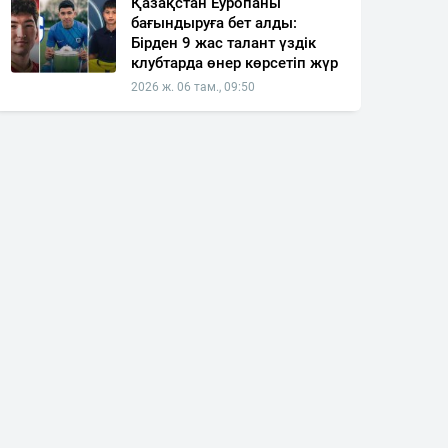
Қазақстан Еуропаны
бағындыруға бет алды:
Бірден 9 жас талант үздік
клубтарда өнер көрсетіп жүр
2026 ж. 06 там., 09:50