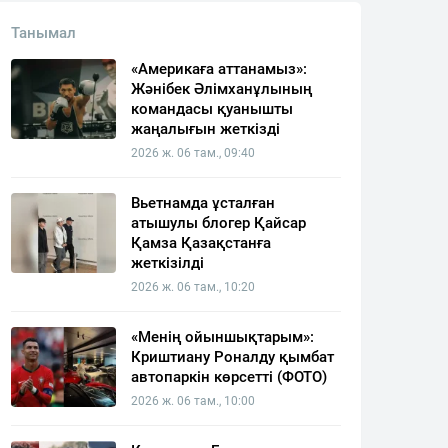
Танымал
«Америкаға аттанамыз»:
Жәнібек Әлімханұлының
командасы қуанышты
жаңалығын жеткізді
2026 ж. 06 там., 09:40
Вьетнамда ұсталған
атышулы блогер Қайсар
Қамза Қазақстанға
жеткізілді
2026 ж. 06 там., 10:20
«Менің ойыншықтарым»:
Криштиану Роналду қымбат
автопаркін көрсетті (ФОТО)
2026 ж. 06 там., 10:00