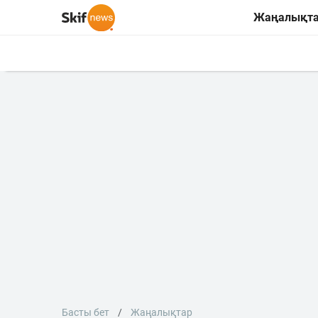
Жаңалықт
Басты бет
Жаңалықтар