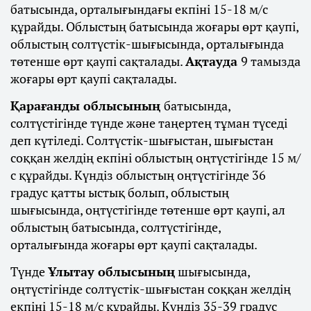
батысында, орталығындағы екпіні 15-18 м/с
құрайды. Облыстың батысында жоғары өрт қаупі,
облыстың солтүстік-шығысында, орталығында
төтенше өрт қаупі сақталады.
Ақтауда
9 тамызда
жоғары өрт қаупі сақталады.
Қарағанды облысының
батысында,
солтүстігінде түнде және таңертең тұман түседі
деп күтіледі. Солтүстік-шығыстан, шығыстан
соққан желдің екпіні облыстың оңтүстігінде 15 м/
с құрайды. Күндіз облыстың оңтүстігінде 36
градус қатты ыстық болып, облыстың
шығысында, оңтүстігінде төтенше өрт қаупі, ал
облыстың батысында, солтүстігінде,
орталығында жоғары өрт қаупі сақталады.
Түнде
Ұлытау облысының
шығысында,
оңтүстігінде солтүстік-шығыстан соққан желдің
екпіні 15-18 м/с құрайды. Күндіз 35-39 градус