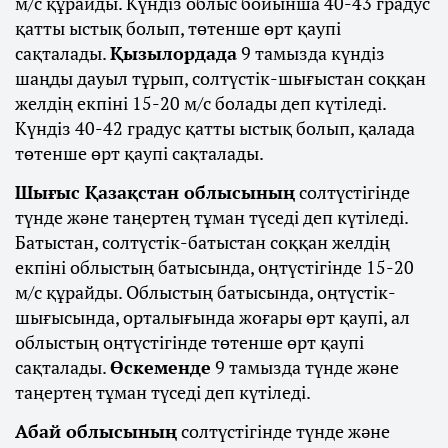
м/с құрайды. Күндіз облыс бойынша 40-43 градус
қатты ыстық болып, төтенше өрт қаупі
сақталады.
Қызылордада
9 тамызда күндіз
шаңды дауыл тұрып, солтүстік-шығыстан соққан
желдің екпіні 15-20 м/с болады деп күтіледі.
Күндіз 40-42 градус қатты ыстық болып, қалада
төтенше өрт қаупі сақталады.
Шығыс Қазақстан облысының
солтүстігінде
түнде және таңертең тұман түседі деп күтіледі.
Батыстан, солтүстік-батыстан соққан желдің
екпіні облыстың батысында, оңтүстігінде 15-20
м/с құрайды. Облыстың батысында, оңтүстік-
шығысында, орталығында жоғары өрт қаупі, ал
облыстың оңтүстігінде төтенше өрт қаупі
сақталады.
Өскеменде
9 тамызда түнде және
таңертең тұман түседі деп күтіледі.
Абай облысының
солтүстігінде түнде және