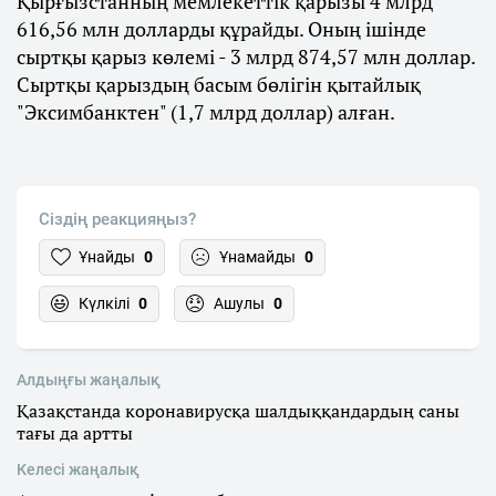
Қырғызстанның мемлекеттік қарызы 4 млрд
616,56 млн долларды құрайды. Оның ішінде
сыртқы қарыз көлемі - 3 млрд 874,57 млн доллар.
Сыртқы қарыздың басым бөлігін қытайлық
"Эксимбанктен" (1,7 млрд доллар) алған.
Сіздің реакцияңыз?
Ұнайды
0
Ұнамайды
0
Күлкілі
0
Ашулы
0
Алдыңғы жаңалық
Қазақстанда коронавирусқа шалдыққандардың саны
тағы да артты
Келесі жаңалық