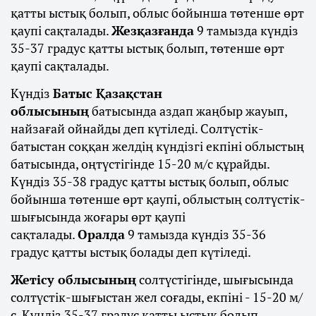
қатты ыстық болып, облыс бойынша төтенше өрт
қаупі сақталады.
Жезқазғанда
9 тамызда күндіз
35-37 градус қатты ыстық болып, төтенше өрт
қаупі сақталады.
Күндіз
Батыс Қазақстан
облысының
батысында аздап жаңбыр жауып,
найзағай ойнайды деп күтіледі. Солтүстік-
батыстан соққан желдің күндізгі екпіні облыстың
батысында, оңтүстігінде 15-20 м/с құрайды.
Күндіз 35-38 градус қатты ыстық болып, облыс
бойынша төтенше өрт қаупі, облыстың солтүстік-
шығысында жоғары өрт қаупі
сақталады.
Оралда
9 тамызда күндіз 35-36
градус қатты ыстық болады деп күтіледі.
Жетісу облысының
солтүстігінде, шығысында
солтүстік-шығыстан жел соғады, екпіні - 15-20 м/
с. Күндіз 35-37 градус қатты ыстық болып,