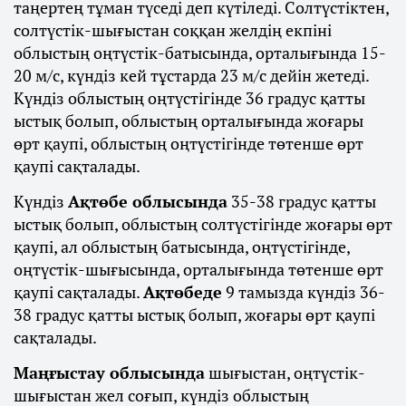
таңертең тұман түседі деп күтіледі. Солтүстіктен,
солтүстік-шығыстан соққан желдің екпіні
облыстың оңтүстік-батысында, орталығында 15-
20 м/с, күндіз кей тұстарда 23 м/с дейін жетеді.
Күндіз облыстың оңтүстігінде 36 градус қатты
ыстық болып, облыстың орталығында жоғары
өрт қаупі, облыстың оңтүстігінде төтенше өрт
қаупі сақталады.
Күндіз
Ақтөбе облысында
35-38 градус қатты
ыстық болып, облыстың солтүстігінде жоғары өрт
қаупі, ал облыстың батысында, оңтүстігінде,
оңтүстік-шығысында, орталығында төтенше өрт
қаупі сақталады.
Ақтөбеде
9 тамызда күндіз 36-
38 градус қатты ыстық болып, жоғары өрт қаупі
сақталады.
Маңғыстау облысында
шығыстан, оңтүстік-
шығыстан жел соғып, күндіз облыстың