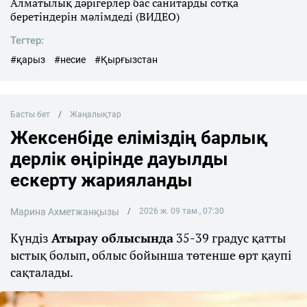
Алматылық дәрігерлер бас санитарды сотқа
беретіндерін мәлімдеді (ВИДЕО)
Тегтер:
#қарыз
#несие
#Қырғызстан
Басты бет
Жаңалықтар
Жексенбіде еліміздің барлық
дерлік өңірінде дауылды
ескерту жарияланды
Марина Ахметжанқызы
2026 ж. 09 там., 07:30
Күндіз
Атырау облысында
35-39 градус қатты
ыстық болып, облыс бойынша төтенше өрт қаупі
сақталады.