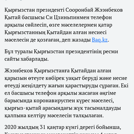
Қырғызстан президенті Сооронбай Жээнбеков
Қытай басшысы Си Цзиньпинмен телефон
арқылы сөйлесіп, өзге мәселелермен қатар
Қырғызстанның Қытайдан алған несиесі
мәселесін де қозғаған, деп жазады
Baq.kz
.
Бұл туралы Қырғызстан президентінің ресми
сайты хабарлады.
Жээнбеков Қырғызстанға Қытайдан алған
қарызын өтеуге көбірек уақыт беруді және несие
өтеуді жеңілдету жағын қарастыруды сұраған. Екі
ел басшысы телефон арқылы жасаған әңгіме
барысында коронавируспен күрес мәселесі,
қырғыз-қытай арасындағы жүк тасымалдауды
қалпына келтіру мәселесін талқылаған.
2020 жылдың 31 қаңтар күнгі дерегі бойынша,