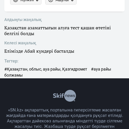
Алдыңғы жаңалық
Қазақстан азаматтығын алуға тест қашан өтетіні
белгілі болды
Келесі жаңалық
Елімізде Абай күндері басталды
Тегтер:
#Қазақстан, облыс, ауа райы, Қазгидромет
#ауа райы
болжамы
«SN.kz» ақпараттық порталына гиперсілтеме жасалған
жағдайда ғана материалдарды қолдануға рұқсат етіледі.
Ақпараттан дәйексөз алынғанда міндетті түрде сілтеме
жасалуы тиіс. Жазбаша түрде рұқсат берілмеген