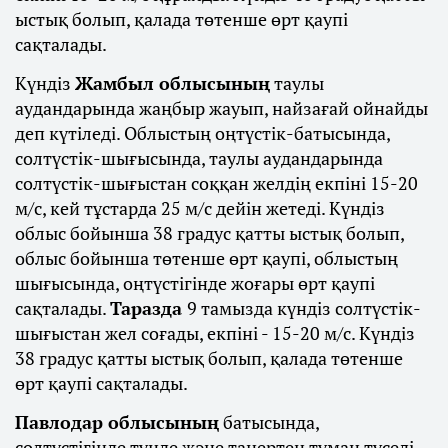
ыстық болып, қалада төтенше өрт қаупі
сақталады.
Күндіз
Жамбыл облысының
таулы
аудандарында жаңбыр жауып, найзағай ойнайды
деп күтіледі. Облыстың оңтүстік-батысында,
солтүстік-шығысында, таулы аудандарында
солтүстік-шығыстан соққан желдің екпіні 15-20
м/с, кей тұстарда 25 м/с дейін жетеді. Күндіз
облыс бойынша 38 градус қатты ыстық болып,
облыс бойынша төтенше өрт қаупі, облыстың
шығысында, оңтүстігінде жоғары өрт қаупі
сақталады.
Таразда
9 тамызда күндіз солтүстік-
шығыстан жел соғады, екпіні - 15-20 м/с. Күндіз
38 градус қатты ыстық болып, қалада төтенше
өрт қаупі сақталады.
Павлодар облысының
батысында,
солтүстігінде түнде және таңертең тұман түседі