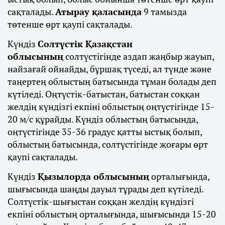
сақталады.
Атырау қаласында
9 тамызда
төтенше өрт қаупі сақталады.
Күндіз
Солтүстік Қазақстан
облысының
солтүстігінде аздап жаңбыр жауып,
найзағай ойнайды, бұршақ түседі, ал түнде және
таңертең облыстың батысында тұман болады деп
күтіледі. Оңтүстік-батыстан, батыстан соққан
желдің күндізгі екпіні облыстың оңтүстігінде 15-
20 м/с құрайды. Күндіз облыстың батысында,
оңтүстігінде 35-36 градус қатты ыстық болып,
облыстың батысында, солтүстігінде жоғары өрт
қаупі сақталады.
Күндіз
Қызылорда облысының
орталығында,
шығысында шаңды дауыл тұрады деп күтіледі.
Солтүстік-шығыстан соққан желдің күндізгі
екпіні облыстың орталығында, шығысында 15-20