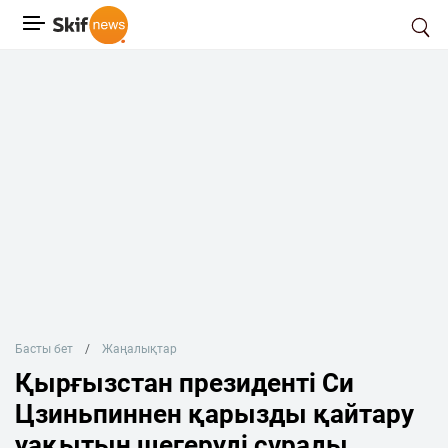
Басты бет
Жаңалықтар
Қырғызстан президенті Си
Цзиньпиннен қарызды қайтару
уақытын шегеруді сұрады