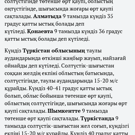
солтүстігінде төтенше өрт қаупі, облыстың
оңтүстігінде, шығысында жоғары өрт қаупі
сақталады.
Алматыда
9 тамызда күндіз 35
градус қатты ыстық болады деп
күтіледі.
Қонаевта
9 тамызда күндіз 36 градус
қатты ыстық болады деп күтіледі.
Күндіз
Түркістан облысының
таулы
аудандарында өткінші жаңбыр жауып, найзағай
ойнайды деп күтіледі. Солтүстік-шығыстан
соққан желдің екпіні облыстың батысында,
солтүстігінде, таулы аудандарында 15-20 м/с
құрайды. Күндіз 40-41 градус қатты ыстық
болып, облыс бойынша төтенше өрт қаупі,
облыстың солтүстігінде, шығысында жоғары өрт
қаупі сақталады.
Шымкентте
9 тамызда
төтенше өрт қаупі сақталады.
Түркістанда
9
тамызда солтүстік-шығыстан жел соғып, күндізгі
екпіні 15-20 м/с құрайды. Күндіз 40 градус қатты