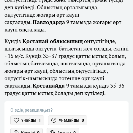
деп күтіледі. Облыстың орталығында,
оңтүстігінде жоғары өрт қаупі
сақталады.
Павлодарда
9 тамызда жоғары өрт
қаупі сақталады.
Күндіз
Қостанай облысының
оңтүстігінде,
шығысында оңтүстік-батыстан жел соғады, екпіні
- 15 м/с. Күндіз 35-37 градус қатты ыстық болып,
облыстың батысында, шығысында, орталығында
жоғары өрт қаупі, облыстың оңтүстігінде,
оңтүстік-шығысында төтенше өрт қаупі
сақталады.
Қостанайда
9 тамызда күндіз 35-36
градус қатты ыстық болады деп күтіледі.
Сіздің реакцияңыз?
Ұнайды
1
Ұнамайды
0
Күлкілі
0
Ашулы
0