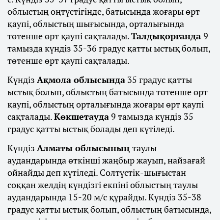
облыстың оңтүстігінде, батысында жоғары өрт
қаупі, облыстың шығысында, орталығында
төтенше өрт қаупі сақталады.
Талдықорғанда
9
тамызда күндіз 35-36 градус қатты ыстық болып,
төтенше өрт қаупі сақталады.
Күндіз
Ақмола облысында
35 градус қатты
ыстық болып, облыстың батысында төтенше өрт
қаупі, облыстың орталығында жоғары өрт қаупі
сақталады.
Көкшетауда
9 тамызда күндіз 35
градус қатты ыстық болады деп күтіледі.
Күндіз
Алматы облысының
таулы
аудандарында өткінші жаңбыр жауып, найзағай
ойнайды деп күтіледі. Солтүстік-шығыстан
соққан желдің күндізгі екпіні облыстың таулы
аудандарында 15-20 м/с құрайды. Күндіз 35-38
градус қатты ыстық болып, облыстың батысында,