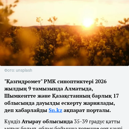
Фото: unsplash
"Қазгидромет" РМК синоптиктері 2026
жылдың 9 тамызында Алматыда,
Шымкентте және Қазақстанның барлық 17
облысында дауылды ескерту жариялады,
деп хабарлайды
Sn.kz
ақпарат порталы.
Күндіз
Атырау облысында
35-39 градус қатты
ыстық болып, облыс бойынша төтенше өрт қаупі