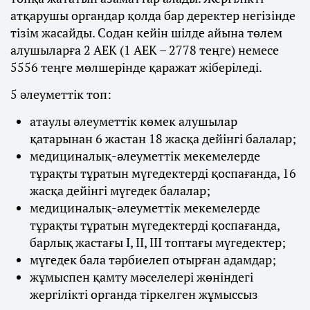
атқарушы органдар қолда бар деректер негізінде
тізім жасайды. Содан кейін шілде айына төлем
алушыларға 2 АЕК (1 АЕК – 2778 теңге) немесе
5556 теңге мөлшерінде қаражат жіберіледі.
5 әлеуметтік топ:
атаулы әлеуметтік көмек алушылар
қатарынан 6 жастан 18 жасқа дейінгі балалар;
медициналық-әлеуметтік мекемелерде
тұрақты тұратын мүгедектерді қоспағанда, 16
жасқа дейінгі мүгедек балалар;
медициналық-әлеуметтік мекемелерде
тұрақты тұратын мүгедектерді қоспағанда,
барлық жастағы I, II, III топтағы мүгедектер;
мүгедек бала тәрбиелеп отырған адамдар;
жұмыспен қамту мәселелері жөніндегі
жергілікті органда тіркелген жұмыссыз