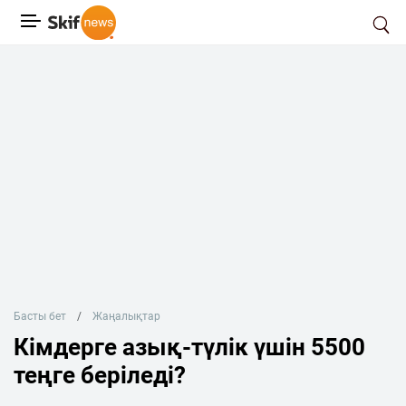
Басты бет
Жаңалықтар
Кімдерге азық-түлік үшін 5500
теңге беріледі?