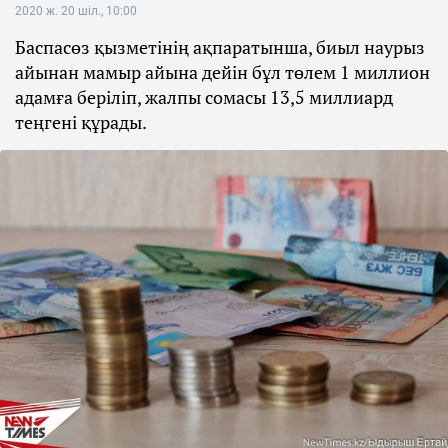
2020 ж. 20 шіл., 10:00
Баспасөз қызметінің ақпаратынша, биыл наурыз
айынан мамыр айына дейін бұл төлем 1 миллион
адамға беріліп, жалпы сомасы 13,5 миллиард
теңгені құрады.