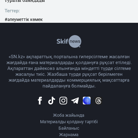
Тегтер:
#әлеуметтік көмек
«SN.kz» ақпараттық порталына гиперсілтеме жасалған
жағдайда ғана материалдарды қолдануға рұқсат етіледі.
Ақпараттан дәйексөз алынғанда міндетті түрде сілтеме
жасалуы тиіс. Жазбаша түрде рұқсат берілмеген
жағдайда материалдарды коммерциялық мақсаттарға
пайдалануға болмайды.
Жоба жайында
Материалды қолдану тәртібі
Байланыс
Жарнама