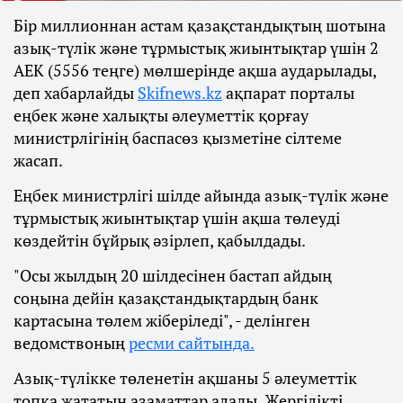
Бір миллионнан астам қазақстандықтың шотына
азық-түлік және тұрмыстық жиынтықтар үшін 2
АЕК (5556 теңге) мөлшерінде ақша аударылады,
деп хабарлайды
Skifnews.kz
ақпарат порталы
еңбек және халықты әлеуметтік қорғау
министрлігінің баспасөз қызметіне сілтеме
жасап.
Еңбек министрлігі шілде айында азық-түлік және
тұрмыстық жиынтықтар үшін ақша төлеуді
көздейтін бұйрық әзірлеп, қабылдады.
"Осы жылдың 20 шілдесінен бастап айдың
соңына дейін қазақстандықтардың банк
картасына төлем жіберіледі", - делінген
ведомствоның
ресми сайтында.
Азық-түлікке төленетін ақшаны 5 әлеуметтік
топқа жататын азаматтар алады. Жергілікті