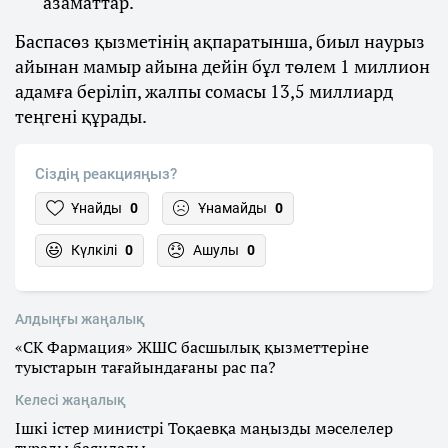
азаматтар.
Баспасөз қызметінің ақпаратынша, биыл наурыз
айынан мамыр айына дейін бұл төлем 1 миллион
адамға беріліп, жалпы сомасы 13,5 миллиард
теңгені құрады.
Сіздің реакцияңыз?
Ұнайды
0
Ұнамайды
0
Күлкілі
0
Ашулы
0
Алдыңғы жаңалық
«СК Фармация» ЖШС басшылық қызметтеріне
туыстарын тағайындағаны рас па?
Келесі жаңалық
Ішкі істер министрі Тоқаевқа маңызды мәселелер
туралы баяндады