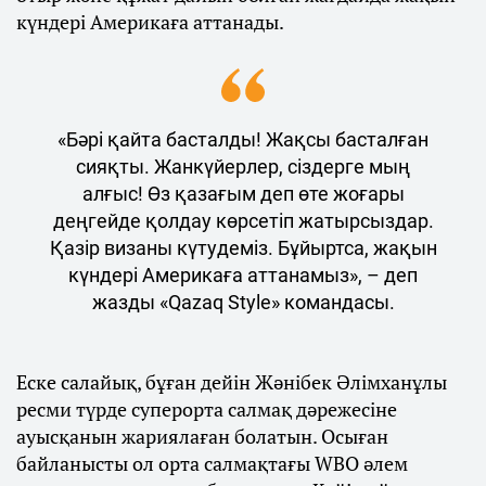
күндері Америкаға аттанады.
«Бәрі қайта басталды! Жақсы басталған
сияқты. Жанкүйерлер, сіздерге мың
алғыс! Өз қазағым деп өте жоғары
деңгейде қолдау көрсетіп жатырсыздар.
Қазір визаны күтудеміз. Бұйыртса, жақын
күндері Америкаға аттанамыз», – деп
жазды «Qazaq Style» командасы.
Еске салайық, бұған дейін Жәнібек Әлімханұлы
ресми түрде суперорта салмақ дәрежесіне
ауысқанын жариялаған болатын. Осыған
байланысты ол орта салмақтағы WBO әлем