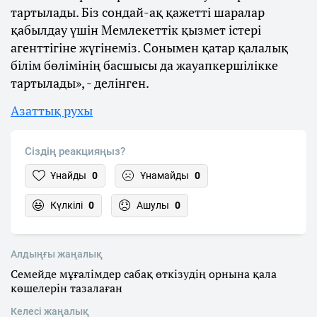
тартылады. Біз сондай-ақ қажетті шаралар
қабылдау үшін Мемлекеттік қызмет істері
агенттігіне жүгінеміз. Сонымен қатар қалалық
білім бөлімінің басшысы да жауапкершілікке
тартылады», - делінген.
Азаттық рухы
Сіздің реакцияңыз?
Ұнайды
0
Ұнамайды
0
Күлкілі
0
Ашулы
0
Алдыңғы жаңалық
Семейде мұғалімдер сабақ өткізудің орнына қала
көшелерін тазалаған
Келесі жаңалық