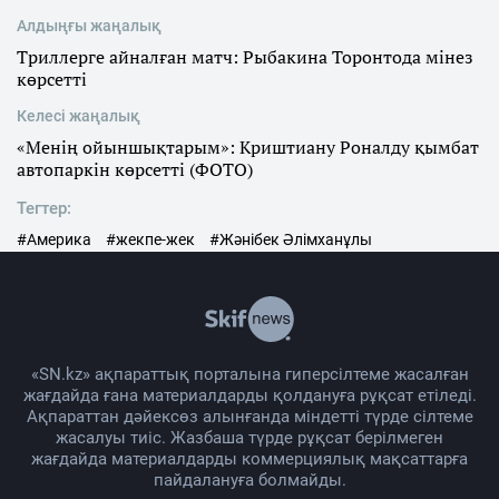
Алдыңғы жаңалық
Триллерге айналған матч: Рыбакина Торонтода мінез
көрсетті
Келесі жаңалық
«Менің ойыншықтарым»: Криштиану Роналду қымбат
автопаркін көрсетті (ФОТО)
Тегтер:
#Америка
#жекпе-жек
#Жәнібек Әлімханұлы
«SN.kz» ақпараттық порталына гиперсілтеме жасалған
жағдайда ғана материалдарды қолдануға рұқсат етіледі.
Ақпараттан дәйексөз алынғанда міндетті түрде сілтеме
жасалуы тиіс. Жазбаша түрде рұқсат берілмеген
жағдайда материалдарды коммерциялық мақсаттарға
пайдалануға болмайды.