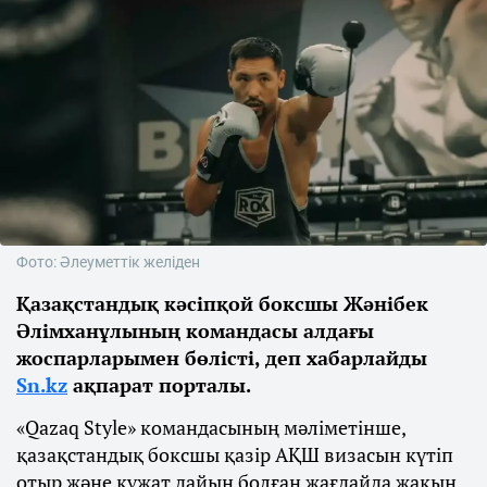
Фото: Әлеуметтік желіден
Қазақстандық кәсіпқой боксшы Жәнібек
Әлімханұлының командасы алдағы
жоспарларымен бөлісті, деп хабарлайды
Sn.kz
ақпарат порталы.
«Qazaq Style» командасының мәліметінше,
қазақстандық боксшы қазір АҚШ визасын күтіп
отыр және құжат дайын болған жағдайда жақын