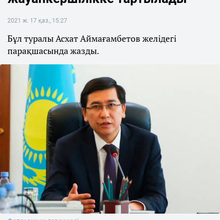
2021 ж. 17 қаз., 15:27
Бұл туралы Асхат Аймағамбетов желідегі
парақшасында жазды.