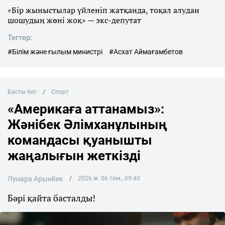
«Бір жыныстылар үйленіп жатқанда, тоқал алудан
шошудың жөні жоқ» — экс-депутат
Тегтер:
#Білім және ғылым министрі
#Асхат Аймағамбетов
Басты бет
Спорт
«Америкаға аттанамыз»:
Жәнібек Әлімханұлының
командасы қуанышты
жаңалығын жеткізді
Лунара Арынбек
2026 ж. 06 там., 09:40
Бәрі қайта басталды!