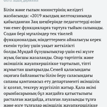
Фото: ашық дереккөзі
Білім және ғылым министрінің желідегі
жазбасында: «2019 жылдың желтоқсанында
қабылданған Заң шеңберінде педагогтерді өзіне
тән емес функцияларға тартуға тыйым салынады.
Содан бері мұғалімдер тек тікелей
функционалдық міндеттермен айналысуы керек
екенін түсіну үшін уақыт жеткілікті
болды.Мұндай бұзушылықтар үшін екі жүзге
жуық басшы жазаланды. Олар тәртіптік және
әкімшілік жауапкершілікке тартылып, тіпті
жұмыстан шығарылды.Семей қаласындағы
оқиғаға байланысты білім беру саласындағы
сапаны қамтамасыз ету департаменті әкімшілік
іс қозғап, тексеру жүргізіліп жатыр. Қала әкімі
орынбасарының бұл жағдайға қатыстылығы
расталған жағдайда, аталған лауазымды тұлға
және өзге тұлғалар әкімшілік жауапкершілікке