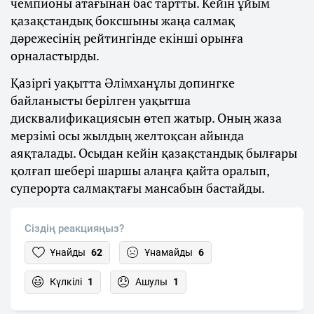
чемпионы атағынан бас тартты. Кейін ұйым
қазақстандық боксшыны жаңа салмақ
дәрежесінің рейтингінде екінші орынға
орналастырды.
Қазіргі уақытта Әлімханұлы допингке
байланысты берілген уақытша
дисквалификациясын өтеп жатыр. Оның жаза
мерзімі осы жылдың желтоқсан айында
аяқталады. Осыдан кейін қазақстандық былғары
қолғап шебері шаршы алаңға қайта оралып,
суперорта салмақтағы мансабын бастайды.
Сіздің реакцияңыз?
Ұнайды
62
Ұнамайды
6
Күлкілі
1
Ашулы
1