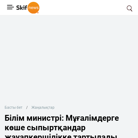
Басты бет
Жаңалықтар
Білім министрі: Мұғалімдерге
көше сыпыртқандар
жауапкершілікке тартылады