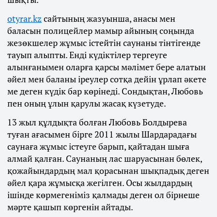
otyrar.kz
сайтының жазуынша, анасы мен
баласын полицейлер мамыр айының соңында
жезөкшелер жұмыс істейтін саунаны тінтігенде
тауып алыпты. Енді күдіктілер тергеуге
алынғанымен оларға қарсы мәлімет бере алатын
әйел мен баланы іреулер сотқа дейін ұрлап әкете
ме деген күдік бар көрінеді. Сондықтан, Любовь
пен оның ұлын қарулы жасақ күзетуде.
13 жыл құлдықта болған Любовь Болдырева
туған ағасымен бірге 2011 жылы Шардарадағы
саунаға жұмыс істеуге барып, қайтадан шыға
алмай қалған. Саунаның лас шаруасынан бөлек,
қожайындардың мал қорасынан шықпадық деген
әйел қара жұмысқа жегілген. Осы жылдардың
ішінде көрмегеніміз қалмады деген ол бірнеше
мәрте қашып көргенін айтады.