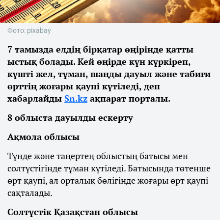
Фото: pixabay
7 тамызда елдің бірқатар өңірінде қатты
ыстық болады. Кей өңірде күн күркіреп,
күшті жел, тұман, шаңды дауыл және табиғи
өрттің жоғары қаупі күтіледі, деп
хабарлайды
Sn.kz
ақпарат порталы.
8 облыста дауылды ескерту
Ақмола облысы
Түнде және таңертең облыстың батысы мен
солтүстігінде тұман күтіледі. Батысында төтенше
өрт қаупі, ал орталық бөлігінде жоғары өрт қаупі
сақталады.
Солтүстік Қазақстан облысы