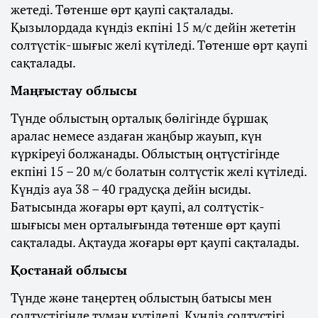
жетеді. Төтенше өрт қаупі сақталады.
Қызылордада күндіз екпіні 15 м/с дейін жететін
солтүстік-шығыс желі күтіледі. Төтенше өрт қаупі
сақталады.
Маңғыстау облысы
Түнде облыстың орталық бөлігінде бұршақ
аралас немесе аздаған жаңбыр жауып, күн
күркіреуі болжанады. Облыстың оңтүстігінде
екпіні 15 – 20 м/с болатын солтүстік желі күтіледі.
Күндіз ауа 38 – 40 градусқа дейін ысиды.
Батысында жоғары өрт қаупі, ал солтүстік-
шығысы мен орталығында төтенше өрт қаупі
сақталады. Ақтауда жоғары өрт қаупі сақталады.
Қостанай облысы
Түнде және таңертең облыстың батысы мен
солтүстігінде тұман күтіледі. Күндіз солтүстігі