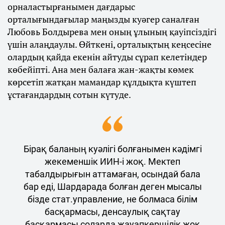
орналастырғанымен дағдарыс
орталығындағылар маңызды куәгер саналған
Любовь Болдырева мен оның ұлының қауіпсіздігі
үшін алаңдаулы. Өйткені, орталықтың кеңсесіне
олардың қайда екенін айтуды сұрап келетіндер
көбейіпті. Ана мен балаға жан-жақты көмек
көрсетіп жатқан мамандар құлдықта күштеп
ұстағандардың сотын күтуде.
Бірақ баланың куәлігі болғанымен кәдімгі
жекеменшік ИИН-і жоқ. Мектеп
табалдырығын аттамаған, осындай бала
бар еді, Шардарада болған деген мысалы
бізде стат.управление, не болмаса білім
басқармасы, денсаулық сақтау
басқармасы соларда жауапкершілік жоқ