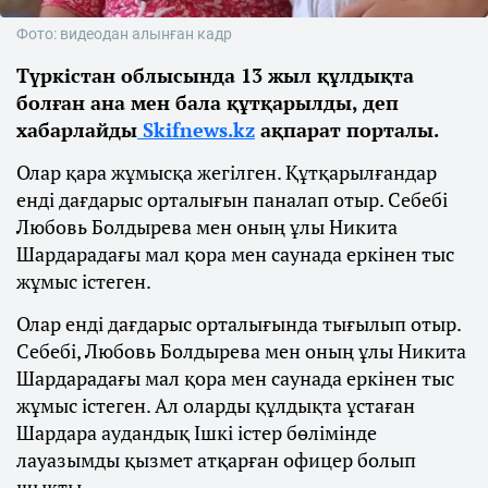
Фото: видеодан алынған кадр
Түркістан облысында 13 жыл құлдықта
болған ана мен бала құтқарылды, деп
хабарлайды
Skifnews.kz
ақпарат порталы.
Олар қара жұмысқа жегілген. Құтқарылғандар
енді дағдарыс орталығын паналап отыр. Себебі
Любовь Болдырева мен оның ұлы Никита
Шардарадағы мал қора мен саунада еркінен тыс
жұмыс істеген.
Олар енді дағдарыс орталығында тығылып отыр.
Себебі, Любовь Болдырева мен оның ұлы Никита
Шардарадағы мал қора мен саунада еркінен тыс
жұмыс істеген. Ал оларды құлдықта ұстаған
Шардара аудандық Ішкі істер бөлімінде
лауазымды қызмет атқарған офицер болып
шықты.