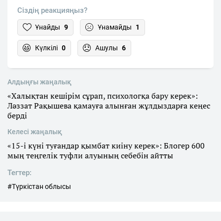
Сіздің реакцияңыз?
Ұнайды
9
Ұнамайды
1
Күлкілі
0
Ашулы
6
Алдыңғы жаңалық
«Халықтан кешірім сұрап, психологқа бару керек»:
Ләззат Рақышева қамауға алынған жұлдыздарға кеңес
берді
Келесі жаңалық
«15-і күні туғандар қымбат киіну керек»: Блогер 600
мың теңгелік туфли алуының себебін айтты
Тегтер:
#Түркістан облысы