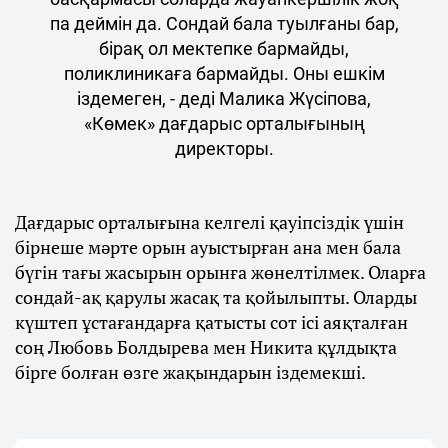
па деймін да. Сондай бала туылғаны бар,
бірақ ол мектепке бармайды,
поликлиникаға бармайды. Оны ешкім
іздемеген, - деді Малика Жүсіпова,
«Көмек» дағдарыс орталығының
директоры.
Дағдарыс орталығына келгелі қауіпсіздік үшін
бірнеше мәрте орын ауыстырған ана мен бала
бүгін тағы жасырын орынға жөнелтілмек. Оларға
сондай-ақ қарулы жасақ та қойылыпты. Оларды
күштеп ұстағандарға қатысты сот ісі аяқталған
соң Любовь Болдырева мен Никита құлдықта
бірге болған өзге жақындарын іздемекші.