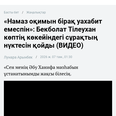
Басты бет
Жаңалықтар
«Намаз оқимын бірақ уахабит
емеспін»: Бекболат Тілеухан
көптің көкейіндегі сұрақтың
нүктесін қойды (ВИДЕО)
Лунара Арынбек
2026 ж. 07 там., 01:30
«Сен менің Әбу Ханифа мәзһабын
ұстанатынымды жақсы білесің.