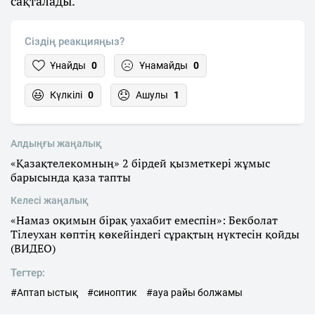
сақталады.
Сіздің реакцияңыз?
Ұнайды
0
Ұнамайды
0
Күлкілі
0
Ашулы
1
Алдыңғы жаңалық
«Қазақтелекомның» 2 бірдей қызметкері жұмыс
барысында қаза тапты
Келесі жаңалық
«Намаз оқимын бірақ уахабит емеспін»: Бекболат
Тілеухан көптің көкейіндегі сұрақтың нүктесін қойды
(ВИДЕО)
Тегтер:
#Аптап ыстық
#синоптик
#ауа райы болжамы