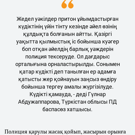
Жедел уәкілдер притон ұйымдастырған
күдіктінің үйін тінту кезінде әйел өзінің
құлдықта болғанын айтты. Қазіргі
уақытта қылмыстық іс бойынша куәгер
боп отқан әйелдің барлық уәждерін
полиция тексеруде. Ол дағдарыс
орталығына орналастырылды. Сонымен
қатар күдікті деп танылған ер адамға
қатысты жер қойнауын заңсыз өндіру
бойынша тергеу амалы жүргізілуде.
Күдікті қамауда, - деді Гүлнар
Абдужаппарова, Түркістан облысы ПД
баспасөз хатшысы.
Полиция қарулы жасақ қойып, жасырын орынға