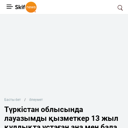
Басты бет
Әлеумет
Түркістан облысында
лауазымды қызметкер 13 жыл
құлдықта ұстаған ана мен бала