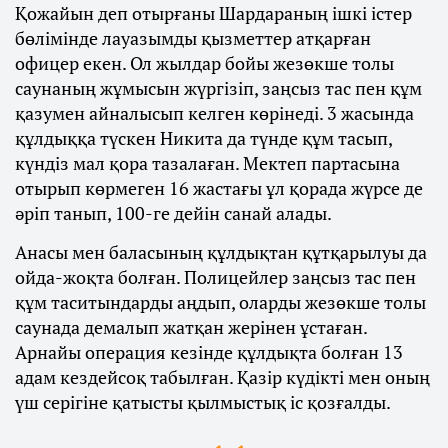
Қожайын деп отырғаны Шардараның ішкі істер
бөлімінде лауазымды қызметтер атқарған
офицер екен. Ол жылдар бойы жезөкше толы
саунаның жұмысын жүргізіп, заңсыз тас пен құм
қазумен айналысып келген көрінеді. 3 жасында
құлдыққа түскен Никита да түнде құм тасып,
күндіз мал қора тазалаған. Мектеп партасына
отырып көрмеген 16 жастағы ұл қорада жүрсе де
әріп танып, 100-ге дейін санай алады.
Анасы мен баласының құлдықтан құтқарылуы да
ойда-жоқта болған. Полицейлер заңсыз тас пен
құм таситындарды аңдып, оларды жезөкше толы
саунада демалып жатқан жерінен ұстаған.
Арнайы операция кезінде құлдықта болған 13
адам кездейсоқ табылған. Қазір күдікті мен оның
үш серігіне қатысты қылмыстық іс қозғалды.