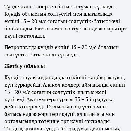
Түнде және таңертең батыста тұман күтіледі.
Күндіз облыстың солтүстігі мен шығысында
екпіні 15 – 20 м/с соғатын солтүстік-батыс желі
болжанады. Батысы мен солтүстігінде жоғары өрт
қаупі сақталады.
Петропавлда күндіз екпіні 15 – 20 м/с болатын
солтүстік-батыс желі күтіледі.
Жетісу облысы
Күндіз таулы аудандарда өткінші жаңбыр жауып,
күн күркірейді. Алакөл көлдері аймағында екпіні
15 – 20 м/с соғатын солтүстік-шығыс желі
күтіледі. Ауа температурасы 35 – 36 градусқа
дейін көтеріледі. Облыстың оңтүстігі мен
батысында жоғары өрт қаупі, ал шығысы мен
орталығында төтенше өрт қаупі сақталады.
Талдықорғанда күндіз 35 градусқа дейін ыстық