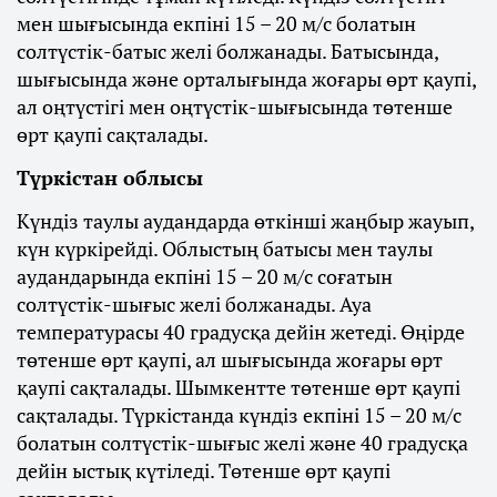
мен шығысында екпіні 15 – 20 м/с болатын
солтүстік-батыс желі болжанады. Батысында,
шығысында және орталығында жоғары өрт қаупі,
ал оңтүстігі мен оңтүстік-шығысында төтенше
өрт қаупі сақталады.
Түркістан облысы
Күндіз таулы аудандарда өткінші жаңбыр жауып,
күн күркірейді. Облыстың батысы мен таулы
аудандарында екпіні 15 – 20 м/с соғатын
солтүстік-шығыс желі болжанады. Ауа
температурасы 40 градусқа дейін жетеді. Өңірде
төтенше өрт қаупі, ал шығысында жоғары өрт
қаупі сақталады. Шымкентте төтенше өрт қаупі
сақталады. Түркістанда күндіз екпіні 15 – 20 м/с
болатын солтүстік-шығыс желі және 40 градусқа
дейін ыстық күтіледі. Төтенше өрт қаупі