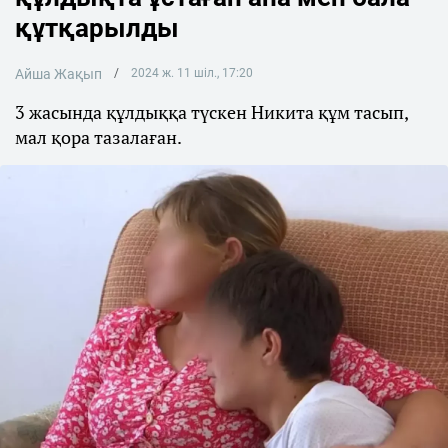
құтқарылды
Айша Жақып
2024 ж. 11 шіл., 17:20
3 жасында құлдыққа түскен Никита құм тасып,
мал қора тазалаған.