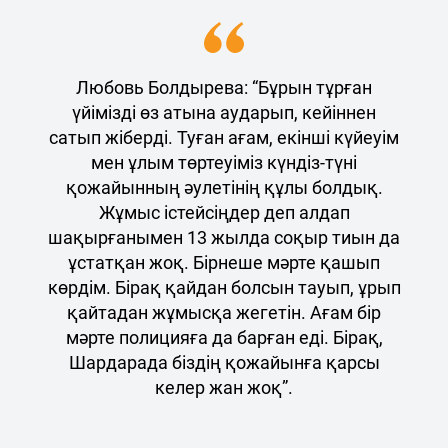
Любовь Болдырева: “Бұрын тұрған
үйімізді өз атына аударып, кейіннен
сатып жіберді. Туған ағам, екінші күйеуім
мен ұлым төртеуіміз күндіз-түні
қожайынның әулетінің құлы болдық.
Жұмыс істейсіңдер деп алдап
шақырғанымен 13 жылда соқыр тиын да
ұстатқан жоқ. Бірнеше мәрте қашып
көрдім. Бірақ қайдан болсын тауып, ұрып
қайтадан жұмысқа жегетін. Ағам бір
мәрте полицияға да барған еді. Бірақ,
Шардарада біздің қожайынға қарсы
келер жан жоқ”.