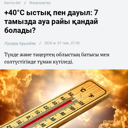
Басты бет
Жаңалықтар
+40°C ыстық пен дауыл: 7
тамызда ауа райы қандай
болады?
Лунара Арынбек
2026 ж. 07 там., 07:30
Түнде және таңертең облыстың батысы мен
солтүстігінде тұман күтіледі.