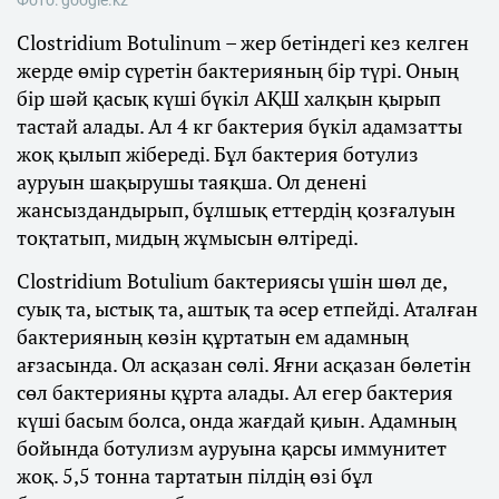
Clostridium Botulinum – жер бетіндегі кез келген
жерде өмір сүретін бактерияның бір түрі. Оның
бір шәй қасық күші бүкіл АҚШ халқын қырып
тастай алады. Ал 4 кг бактерия бүкіл адамзатты
жоқ қылып жібереді. Бұл бактерия ботулиз
ауруын шақырушы таяқша. Ол денені
жансыздандырып, бұлшық еттердің қозғалуын
тоқтатып, мидың жұмысын өлтіреді.
Clostridium Botulium бактериясы үшін шөл де,
суық та, ыстық та, аштық та әсер етпейді. Аталған
бактерияның көзін құртатын ем адамның
ағзасында. Ол асқазан сөлі. Яғни асқазан бөлетін
сөл бактерияны құрта алады. Ал егер бактерия
күші басым болса, онда жағдай қиын. Адамның
бойында ботулизм ауруына қарсы иммунитет
жоқ. 5,5 тонна тартатын пілдің өзі бұл