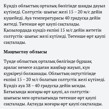
Күндіз облыстың орталық бөлігінде шаңды дауыл
күтіледі. Солтүстік-шығыс желі 15 – 20 м/с дейін
күшейеді. Ауа температурасы 40 градусқа дейін
жетеді. Төтенше өрт қаупі сақталады.
Қызылордада күндіз екпіні 15 м/с дейін жететін
солтүстік-шығыс желі күтіледі. Төтенше өрт қаупі
сақталады.
Маңғыстау облысы
Түнде облыстың орталық бөлігінде бұршақ
аралас немесе аздаған жаңбыр жауып, күн
күркіреуі болжанады. Облыстың оңтүстігінде
екпіні 15 – 20 м/с болатын солтүстік желі күтіледі.
Күндіз ауа 38 – 40 градусқа дейін ысиды.
Батысында жоғары өрт қаупі, ал солтүстік-
шығысы мен орталығында төтенше өрт қаупі
сақталады. Ақтауда жоғары өрт қаупі сақталады.