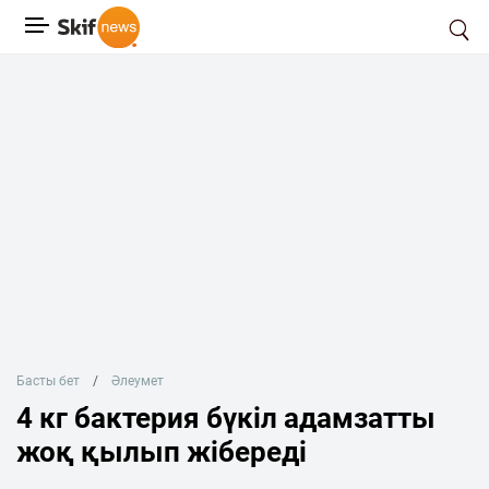
Басты бет
Әлеумет
4 кг бактерия бүкіл адамзатты
жоқ қылып жібереді