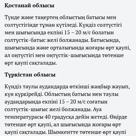
Қостанай облысы
Түнде және таңертең облыстың батысы мен
солтүстігінде тұман күтіледі. Күндіз солтүстігі
мен шығысында екпіні 15 – 20 м/с болатын
солтүстік-батыс желі болжанады. Батысында,
шығысында және орталығында жоғары өрт қаупі,
ал оңтүстігі мен оңтүстік-шығысында төтенше
өрт қаупі сақталады.
Түркістан облысы
Күндіз таулы аудандарда өткінші жаңбыр жауып,
күн күркірейді. Облыстың батысы мен таулы
аудандарында екпіні 15 – 20 м/с соғатын
солтүстік-шығыс желі болжанады. Ауа
температурасы 40 градусқа дейін жетеді. Өңірде
төтенше өрт қаупі, ал шығысында жоғары өрт
қаупі сақталады. Шымкентте төтенше өрт қаупі