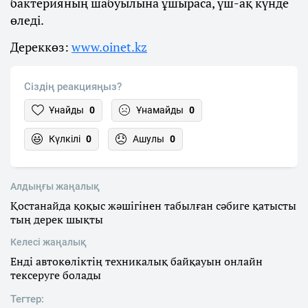
бактерияның шабуылына ұшыраса, үш-ақ күнде
өледі.
Дереккөз:
www.oinet.kz
Сіздің реакцияңыз?
Ұнайды
0
Ұнамайды
0
Күлкілі
0
Ашулы
0
Алдыңғы жаңалық
Қостанайда қоқыс жәшігінен табылған сәбиге қатысты
тың дерек шықты
Келесі жаңалық
Енді автокөліктің техникалық байқауын онлайн
тексеруге болады
Тегтер: