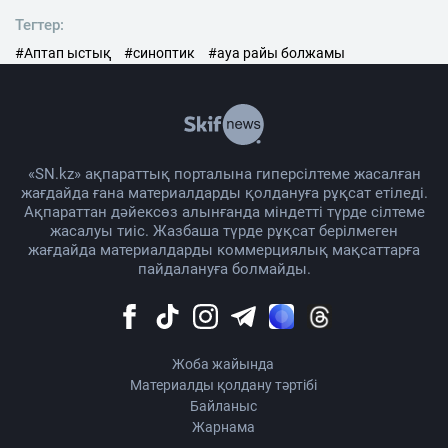
Тегтер:
#Аптап ыстық
#синоптик
#ауа райы болжамы
«SN.kz» ақпараттық порталына гиперсілтеме жасалған
жағдайда ғана материалдарды қолдануға рұқсат етіледі.
Ақпараттан дәйексөз алынғанда міндетті түрде сілтеме
жасалуы тиіс. Жазбаша түрде рұқсат берілмеген
жағдайда материалдарды коммерциялық мақсаттарға
пайдалануға болмайды.
Жоба жайында
Материалды қолдану тәртібі
Байланыс
Жарнама