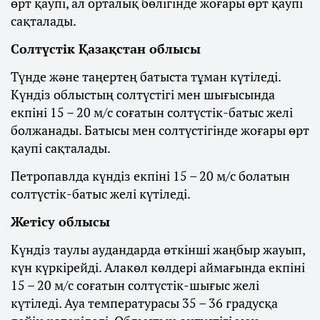
өрт қаупі, ал орталық бөлігінде жоғары өрт қаупі
сақталады.
Солтүстік Қазақстан облысы
Түнде және таңертең батыста тұман күтіледі.
Күндіз облыстың солтүстігі мен шығысында
екпіні 15 – 20 м/с соғатын солтүстік-батыс желі
болжанады. Батысы мен солтүстігінде жоғары өрт
қаупі сақталады.
Петропавлда күндіз екпіні 15 – 20 м/с болатын
солтүстік-батыс желі күтіледі.
Жетісу облысы
Күндіз таулы аудандарда өткінші жаңбыр жауып,
күн күркірейді. Алакөл көлдері аймағында екпіні
15 – 20 м/с соғатын солтүстік-шығыс желі
күтіледі. Ауа температурасы 35 – 36 градусқа