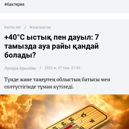
#бактерия
Басты бет
Жаңалықтар
+40°C ыстық пен дауыл: 7
тамызда ауа райы қандай
болады?
Лунара Арынбек
2026 ж. 07 там., 07:30
Түнде және таңертең облыстың батысы мен
солтүстігінде тұман күтіледі.