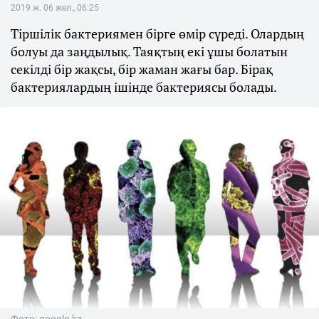
2019 ж. 06 жел., 06:25
Тіршілік бактериямен бірге өмір сүреді. Олардың
болуы да заңдылық. Таяқтың екі ұшы болатын
секілді бір жақсы, бір жаман жағы бар. Бірақ
бактериялардың ішінде бактериясы болады.
Фото: google.kz