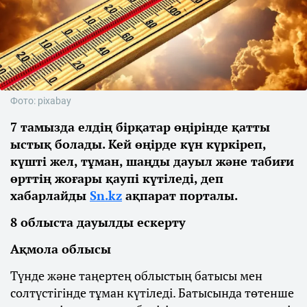
Фото: pixabay
7 тамызда елдің бірқатар өңірінде қатты
ыстық болады. Кей өңірде күн күркіреп,
күшті жел, тұман, шаңды дауыл және табиғи
өрттің жоғары қаупі күтіледі, деп
хабарлайды
Sn.kz
ақпарат порталы.
8 облыста дауылды ескерту
Ақмола облысы
Түнде және таңертең облыстың батысы мен
солтүстігінде тұман күтіледі. Батысында төтенше