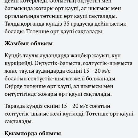
дейін көтеріледі. Облыстың оңтүстігі мен
батысында жоғары өрт қаупі, ал шығысы мен
орталығында төтенше өрт қаупі сақталады.
Талдықорғанда күндіз 35 градусқа дейін ыстық
болады. Төтенше өрт қаупі сақталады.
Жамбыл облысы
Күндіз таулы аудандарда жаңбыр жауып, күн
күркірейді. Оңтүстік-батыста, солтүстік-шығыста
және таулы аудандарда екпіні 15 – 20 м/с
болатын солтүстік-шығыс желі болжанады.
Өңірде төтенше өрт қаупі, ал шығысы мен
оңтүстігінде жоғары өрт қаупі сақталады.
Таразда күндіз екпіні 15 – 20 м/с соғатын
солтүстік-шығыс желі күтіледі. Төтенше өрт қаупі
сақталады.
Қызылорда облысы