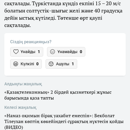
сақталады. Түркістанда күндіз екпіні 15 – 20 м/с
болатын солтүстік-шығыс желі және 40 градусқа
дейін ыстық күтіледі. Төтенше өрт қаупі
сақталады.
Сіздің реакцияңыз?
Ұнайды
1
Ұнамайды
0
Күлкілі
0
Ашулы
1
Алдыңғы жаңалық
«Қазақтелекомның» 2 бірдей қызметкері жұмыс
барысында қаза тапты
Келесі жаңалық
«Намаз оқимын бірақ уахабит емеспін»: Бекболат
Тілеухан көптің көкейіндегі сұрақтың нүктесін қойды
(ВИДЕО)