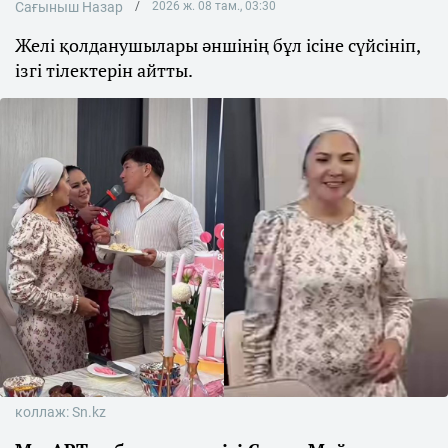
Сағыныш Назар
2026 ж. 08 там., 03:30
Желі қолданушылары әншінің бұл ісіне сүйсініп,
ізгі тілектерін айтты.
коллаж: Sn.kz