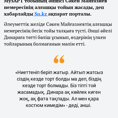
МузАРТ тобының әншісі Сәкен Майғазиев
немересінің алғашқы тойын жасады, деп
хабарлайды
Sn.kz
ақпарат порталы.
Әлеуметтік желіде Сәкен Майғазиевтің алғашқы
немересінің бесік тойы талқыға түсті. Әнші әйелі
Динараға тәтті бәліш ұсынып, өздерінің үлкен
тойларының болмағанын мәлім етті.
«Ниеттеніп беріп жатыр. Айтып жатсыз
сіздің кезде торт болды ма деп, біздің
кезде торт болмады. Біз тіпті той
жасамадық. Динара ақ көйлек киген
жоқ, ақ фата тақпады. Ал мен қара
костюм кимедім» - деді, әнші.