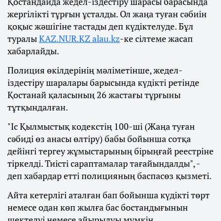
Қостандайда жедел-іздестіру шарасы барасында
жергілікті тұрғын ұсталды. Ол жаңа туған сәбиін
қоқыс жәшігіне тастады деп күдіктелуде. Бұл
туралы
KAZ.NUR.KZ
alau.kz
-ке сілтеме жасап
хабарлайды.
Полиция өкілдерінің мәліметінше, жедел-
іздестіру шаралары барысында күдікті ретінде
Қостанай қаласының 26 жастағы тұрғыны
тұтқындалған.
"Іс Қылмыстық кодекстің 100-ші (Жаңа туған
сәбиді өз анасы өлтіру) бабы бойынша сотқа
дейінгі тергеу жұмыстарының бірыңғай реестріне
тіркелді. Тиісті сараптамалар тағайындалды", -
деп хабардар етті полицияның баспасөз қызметі.
Айта кетерлігі аталған бап бойынша күдікті төрт
немесе одан көп жылға бас бостандығынын
шектелуі немесе айырылуы мүмкін.