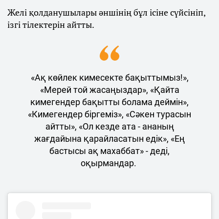
Желі қолданушылары әншінің бұл ісіне сүйсініп,
ізгі тілектерін айтты.
«Ақ көйлек кимесекте бақыттымыз!»,
«Мерей той жасаңыздар», «Қайта
кимегендер бақытты болама деймін»,
«Кимегендер біргеміз», «Сәкен турасын
айтты», «Ол кезде ата - ананың
жағдайына қарайласатын едік», «Ең
бастысы ақ махаббат» - деді,
оқырмандар.