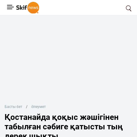
Басты бет
Әлеумет
Қостанайда қоқыс жәшігінен
табылған сәбиге қатысты тың
дерек шықты