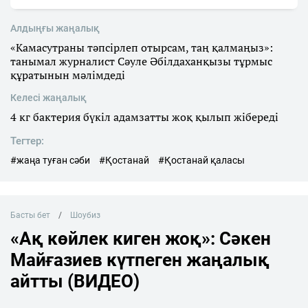
Алдыңғы жаңалық
«Камасутраны тәпсірлеп отырсам, таң қалмаңыз»:
танымал журналист Сәуле Әбілдаханқызы тұрмыс
құратынын мәлімдеді
Келесі жаңалық
4 кг бактерия бүкіл адамзатты жоқ қылып жібереді
Тегтер:
#жаңа туған сәби
#Қостанай
#Қостанай қаласы
Басты бет
Шоубиз
«Ақ көйлек киген жоқ»: Сәкен
Майғазиев күтпеген жаңалық
айтты (ВИДЕО)