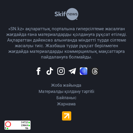
«SN.kz» ақпараттық порталына гиперсілтеме жасалған
жағдайда ғана материалдарды қолдануға рұқсат етіледі.
Ақпараттан дәйексөз алынғанда міндетті түрде сілтеме
жасалуы тиіс. Жазбаша түрде рұқсат берілмеген
жағдайда материалдарды коммерциялық мақсаттарға
пайдалануға болмайды.
Жоба жайында
Материалды қолдану тәртібі
Байланыс
Жарнама