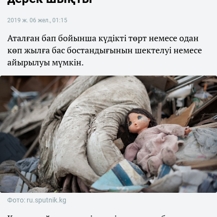
2019 ж. 06 жел., 01:15
Аталған бап бойынша күдікті төрт немесе одан
көп жылға бас бостандығынын шектелуі немесе
айырылуы мүмкін.
Фото: ru.sputnik.kg