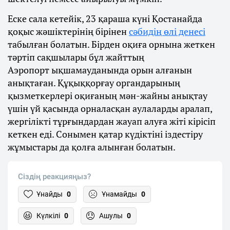
Еске сала кетейік, 23 қараша күні Қостанайда
қоқыс жәшіктерінің бірінен
сәбидің өлі денесі
табылған болатын. Бірден оқиға орнына жеткен
тәртіп сақшылары бұл жайттың
Аэропорт ықшамауданында орын алғанын
анықтаған. Құқыққорғау органдарының
қызметкерлері оқиғаның мән-жайны анықтау
үшін үй қасында орналасқан аулаларды аралап,
жергілікті тұрғындардан жауап алуға жіті кірісіп
кеткен еді. Сонымен қатар күдіктіні іздестіру
жұмыстары да қолға алынған болатын.
Сіздің реакцияңыз?
Ұнайды
0
Ұнамайды
0
Күлкілі
0
Ашулы
0