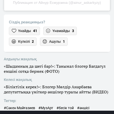
Публикация от Айнур Есмурзина (@ainur_askarkyzy)
Сіздің реакцияңыз?
Ұнайды
41
Ұнамайды
3
Күлкілі
2
Ашулы
1
Алдыңғы жаңалық
«Шыдамның да шегі бар!»: Танымал блогер Бағдагүл
емшіні сотқа бермек (ФОТО)
Келесі жаңалық
«Біліктілік керек!»: Блогер Мөлдір Анарбаева
депутаттыққа үміткер әншілер туралы айтты (ВИДЕО)
Тегтер:
#Сәкен Майғазиев
#МузАрт
#бесік той
#әншісі