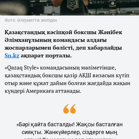
Фото: Әлеуметтік желіден
Қазақстандық кәсіпқой боксшы Жәнібек
Әлімханұлының командасы алдағы
жоспарларымен бөлісті, деп хабарлайды
Sn.kz
ақпарат порталы.
«Qazaq Style» командасының мәліметінше,
қазақстандық боксшы қазір АҚШ визасын күтіп
отыр және құжат дайын болған жағдайда жақын
күндері Америкаға аттанады.
«Бәрі қайта басталды! Жақсы басталған
сияқты. Жанкүйерлер, сіздерге мың