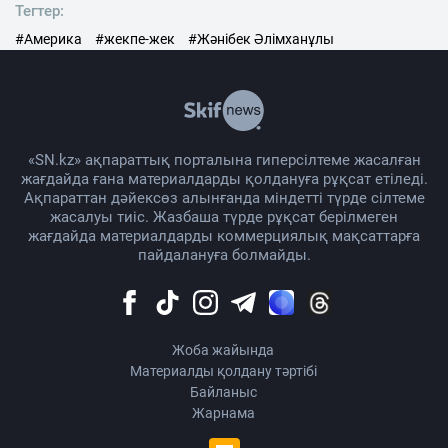
Тегтер:
#Америка
#жекпе-жек
#Жәнібек Әлімханұлы
«SN.kz» ақпараттық порталына гиперсілтеме жасалған
жағдайда ғана материалдарды қолдануға рұқсат етіледі.
Ақпараттан дәйексөз алынғанда міндетті түрде сілтеме
жасалуы тиіс. Жазбаша түрде рұқсат берілмеген
жағдайда материалдарды коммерциялық мақсаттарға
пайдалануға болмайды.
Жоба жайында
Материалды қолдану тәртібі
Байланыс
Жарнама