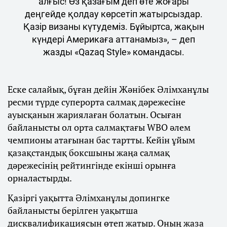
алғыс! Өз қазағым деп өте жоғары
деңгейде қолдау көрсетіп жатырсыздар.
Қазір визаны күтудеміз. Бұйыртса, жақын
күндері Америкаға аттанамыз», – деп
жазды «Qazaq Style» командасы.
Еске салайық, бұған дейін Жәнібек Әлімханұлы
ресми түрде суперорта салмақ дәрежесіне
ауысқанын жариялаған болатын. Осыған
байланысты ол орта салмақтағы WBO әлем
чемпионы атағынан бас тартты. Кейін ұйым
қазақстандық боксшыны жаңа салмақ
дәрежесінің рейтингінде екінші орынға
орналастырды.
Қазіргі уақытта Әлімханұлы допингке
байланысты берілген уақытша
дисквалификациясын өтеп жатыр. Оның жаза