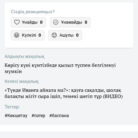
Сіздің реакцияңыз?
Ұнайды
0
Ұнамайды
0
Күлкілі
0
Ашулы
0
Алдыңғы жаңалық
Көрісу күні күнтізбеде қызыл түспен белгіленуі
мүмкін
Келесі жаңалық
«Түнде Иванға айнала ма?»: қауға сақалды, шолақ
балақты жігіт сыра ішіп, темекі шегіп тұр (ВИДЕО)
Тегтер:
#Көкшетау
#пәтер
#баспана