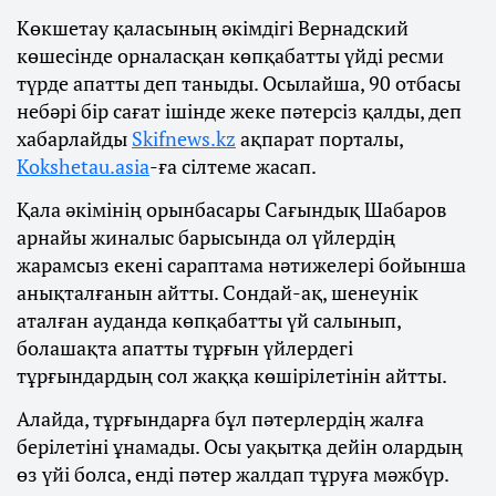
Көкшетау қаласының әкімдігі Вернадский
көшесінде орналасқан көпқабатты үйді ресми
түрде апатты деп таныды. Осылайша, 90 отбасы
небәрі бір сағат ішінде жеке пәтерсіз қалды, деп
хабарлайды
Skifnews.kz
ақпарат порталы,
Kokshetau.asia
-ға сілтеме жасап.
Қала әкімінің орынбасары Сағындық Шабаров
арнайы жиналыс барысында ол үйлердің
жарамсыз екені сараптама нәтижелері бойынша
анықталғанын айтты. Сондай-ақ, шенеунік
аталған ауданда көпқабатты үй салынып,
болашақта апатты тұрғын үйлердегі
тұрғындардың сол жаққа көшірілетінін айтты.
Алайда, тұрғындарға бұл пәтерлердің жалға
берілетіні ұнамады. Осы уақытқа дейін олардың
өз үйі болса, енді пәтер жалдап тұруға мәжбүр.