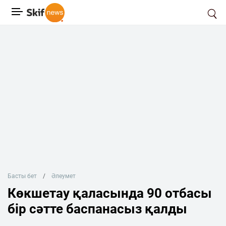
Басты бет
Әлеумет
Көкшетау қаласында 90 отбасы
бір сәтте баспанасыз қалды