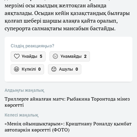
мерзімі осы жылдың желтоқсан айында
аяқталады. Осыдан кейін қазақстандық былғары
қолғап шебері шаршы алаңға қайта оралып,
суперорта салмақтағы мансабын бастайды.
Сіздің реакцияңыз?
Ұнайды
5
Ұнамайды
2
Күлкілі
0
Ашулы
0
Алдыңғы жаңалық
Триллерге айналған матч: Рыбакина Торонтода мінез
көрсетті
Келесі жаңалық
«Менің ойыншықтарым»: Криштиану Роналду қымбат
автопаркін көрсетті (ФОТО)