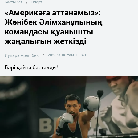
Басты бет
Спорт
«Америкаға аттанамыз»:
Жәнібек Әлімханұлының
командасы қуанышты
жаңалығын жеткізді
Лунара Арынбек
2026 ж. 06 там., 09:40
Бәрі қайта басталды!