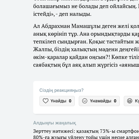
болашағымыз не болады деп ойлайсың. 
істейді», - деп налыды.
Ал Абдрахман Мамашұлы деген желі қол
анық көрініп тұр. Ана орындықтарды қа
тепкілеп сындырған. Қоқыс тастайтын жә
Жалпы, біздің халықтың мәдени деңгей
әкім-қаралар қайдан оңсын?! Көпке тілім
саябақтың бұл аяқ алып жүргісіз «аяны
Сіздің реакцияңыз?
Ұнайды
0
Ұнамайды
0
К
Алдыңғы жаңалық
Зерттеу нәтижесі: қазақтың 73%-ы смартфон
80%-ға жуығы үйлену тойы үшін несие алған