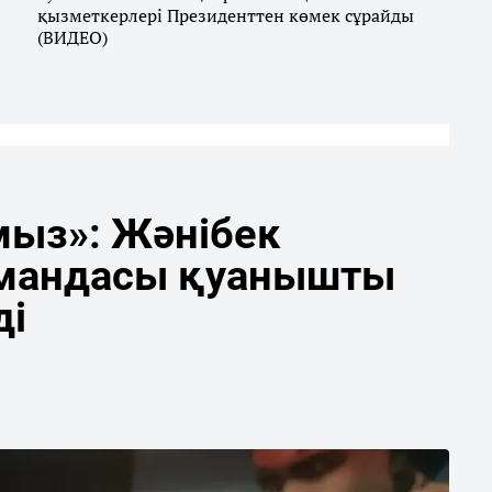
қызметкерлері Президенттен көмек сұрайды
(ВИДЕО)
мыз»: Жәнібек
мандасы қуанышты
ді