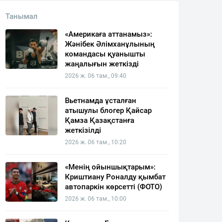
Танымал
«Америкаға аттанамыз»:
Жәнібек Әлімханұлының
командасы қуанышты
жаңалығын жеткізді
2026 ж. 06 там., 09:40
Вьетнамда ұсталған
атышулы блогер Қайсар
Қамза Қазақстанға
жеткізілді
2026 ж. 06 там., 10:20
«Менің ойыншықтарым»:
Криштиану Роналду қымбат
автопаркін көрсетті (ФОТО)
2026 ж. 06 там., 10:00