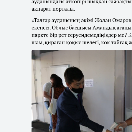
ауданындағы аткөпірі шыққан саябақты
ақпарат порталы.
«Талғар ауданының әкімі Жолан Омаров м
екенсіз. Облыс басшысы Амандық ағаңыз
паркте бір рет серуендемедіңіздер ме?
шам, қираған қоқыс шелегі, көк тайғақ 