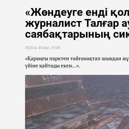
«Жөндеуге енді қо
журналист Талғар 
саябақтарының сиқ
2020 ж. 05 ақп., 07:05
«Қараңғы парктен тайғанақтап шыққан жұр
үйіне қайтады екен...».