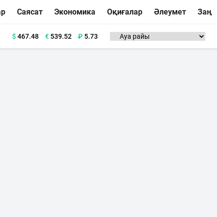
ар
Саясат
Экономика
Оқиғалар
Әлеумет
Заң
$
467.48
€
539.52
₽
5.73