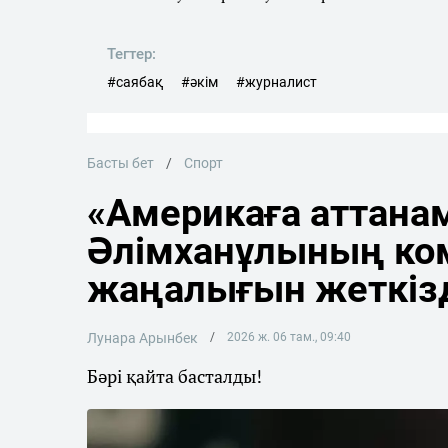
Тегтер:
#саябақ
#әкім
#журналист
Басты бет
Спорт
«Америкаға аттана
Әлімханұлының ко
жаңалығын жеткіз
Лунара Арынбек
2026 ж. 06 там., 09:40
Бәрі қайта басталды!