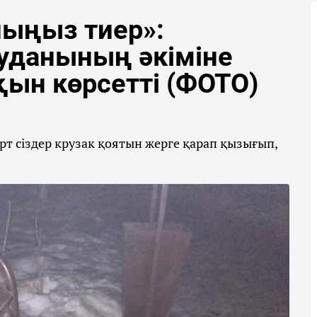
лыңыз тиер»:
ауданының әкіміне
ын көрсетті (ФОТО)
т сіздер крузак қоятын жерге қарап қызығып,