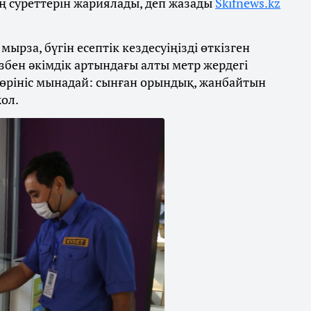
ң суреттерін жариялады, деп жазады
Skifnews.kz
ырза, бүгін есептік кездесуіңізді өткізген
бен әкімдік артындағы алты метр жердегі
 Көрініс мынадай: сынған орындық, жанбайтын
жол.