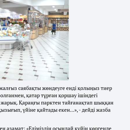
жалғыз саябақты жөндеуге енді қолыңыз тиер
болғанмен, қатар тұрған қоршау ішіндегі
 жарық. Қараңғы парктен тайғанақтап шыққан
ызығып, үйіне қайтады екен...», - дейді жазба
ен азамат: «Еліміздің осындай күйін көргенде