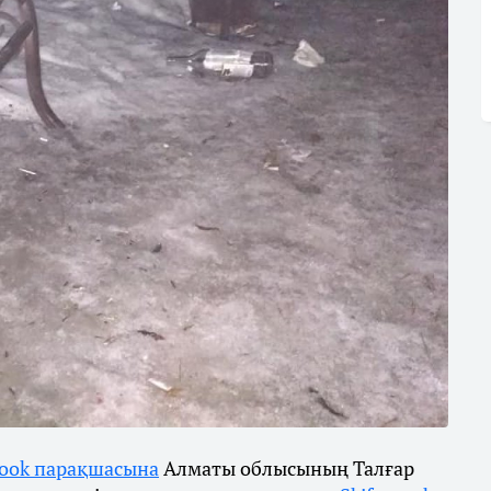
book парақшасына
Алматы облысының Талғар