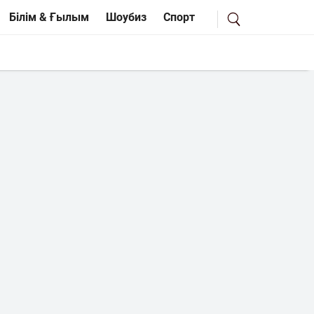
Білім & Ғылым
Шоубиз
Спорт