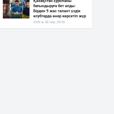
Қазақстан Еуропаны
бағындыруға бет алды:
Бірден 9 жас талант үздік
клубтарда өнер көрсетіп жүр
2026 ж. 06 там., 09:50