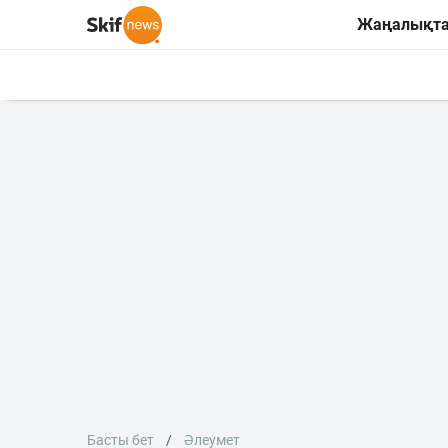
Жаңалықт
Басты бет
Әлеумет