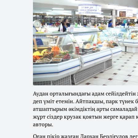
Аудан орталығындағы адам сейілдейтін 
деп үміт етемін. Айтпақшы, парк түнек 
атшаптырым әкімдіктің арты самаладай
жұрт сіздер крузак қоятын жерге қарап қ
авторы.
Оған пікір жазған Дархан Бердіғұлов дег