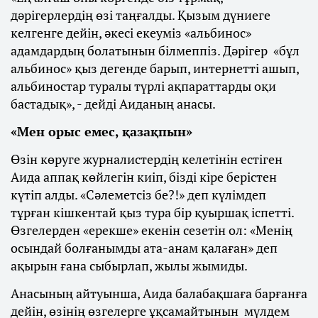
дәрігерлердің өзі таңғалды. Қызым дүниеге
келгенге дейін, әкесі екеуміз «альбинос»
адамдардың болатынын білмеппіз. Дәрігер «бұл
альбинос» қыз дегенде барып, интернетті ашып,
альбиностар туралы түрлі ақпараттарды оқи
бастадық», - дейді Аиданың анасы.
«Мен орыс емес, қазақпын»
Өзін көруге журналистердің келетінін естіген
Аида аппақ көйлегін киіп, бізді кіре берістен
күтіп алды. «Сәлеметсіз бе?!» деп күлімдеп
тұрған кішкентай қыз тура бір қуыршақ іспетті.
Өзгелерден «ерекше» екенін сезетін ол: «Менің
осындай болғанымды ата-анам қалаған» деп
ақырын ғана сыбырлап, жылы жымиды.
Анасының айтуынша, Аида балабақшаға барғанға
дейін, өзінің өзгелерге ұқсамайтынын мүлдем