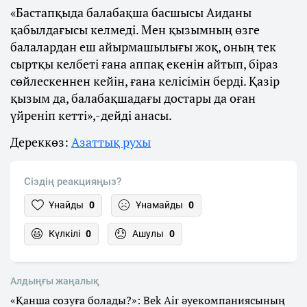
«Бастапқыда балабақша басшысы Аиданы
қабылдағысы келмеді. Мен қызымның өзге
балалардан еш айырмашылығы жоқ, оның тек
сыртқы келбеті ғана аппақ екенін айтып, біраз
сөйлескеннен кейін, ғана келісімін берді. Қазір
қызым да, балабақшадағы достары да оған
үйреніп кетті»,-дейді анасы.
Дереккөз:
Азаттық рухы
Сіздің реакцияңыз?
Ұнайды
0
Ұнамайды
0
Күлкілі
0
Ашулы
0
Алдыңғы жаңалық
«Қанша созуға болады?»: Bek Air әуекомпаниясының