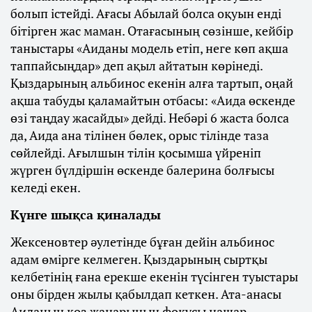
болып істейді. Ағасы Абылай болса оқуын енді
бітірген жас маман. Отағасының сөзінше, кейбір
таныстары «Аиданы модель етіп, неге көп ақша
таппайсыңдар» деп ақыл айтатын көрінеді.
Қыздарының альбинос екенін алға тартып, оңай
ақша табуды қаламайтын отбасы: «Аида өскенде
өзі таңдау жасайды» дейді. Небәрі 6 жаста болса
да, Аида ана тілінен бөлек, орыс тілінде таза
сөйлейді. Ағылшын тілін қосымша үйреніп
жүрген бүлдіршін өскенде балерина болғысы
келеді екен.
Күнге шықса қиналады
Жексеновтер әулетінде бұған дейін альбинос
адам өмірге келмеген. Қыздарының сыртқы
келбетінің ғана ерекше екенін түсінген туыстары
оны бірден жылы қабылдап кеткен. Ата-анасы
Аиданың көз жанарының фокусы нашар