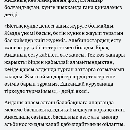
болғандықтан, күнге шыққанда ғана қиналамыз
дейді.
«Ыстық күнде денесі ашық жүруге болмайды.
Жазда үнемі басын, бетін күннен жауып тұратын
бас киімдер киіп жүреміз. Альбиностардың есту
және көру қабілеттері төмен болады. Бірақ
Аиданың есту қабілеті өте жақсы. Тек көз жанары
жарықты бірден қабылдай алмайтындықтан,
кейде қарсы алдында тұрған заттарға соғылысып
қалады. Жыл сайын дәрігерлердің тексерісіне
өзіміз барып тұрамыз. Ешқандай ауруханада
тіркеуде тұрмаймыз», - дейді әкесі.
Аиданы анасы алғаш балабақшаға апарғанда
мекеме басшысы қызды қабылдауға қорқақтаған.
Анасының сөзінше, басшылық өзге ата-аналар
альбинос қызды қалай қабылдайтынын ойлапты.