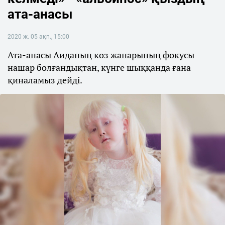
ата-анасы
2020 ж. 05 ақп., 15:00
Ата-анасы Аиданың көз жанарының фокусы
нашар болғандықтан, күнге шыққанда ғана
қиналамыз дейді.