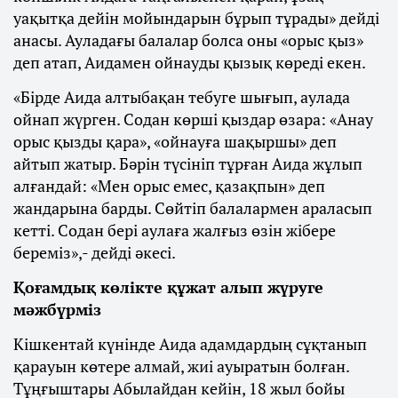
уақытқа дейін мойындарын бұрып тұрады» дейді
анасы. Ауладағы балалар болса оны «орыс қыз»
деп атап, Аидамен ойнауды қызық көреді екен.
«Бірде Аида алтыбақан тебуге шығып, аулада
ойнап жүрген. Содан көрші қыздар өзара: «Анау
орыс қызды қара», «ойнауға шақыршы» деп
айтып жатыр. Бәрін түсініп тұрған Аида жұлып
алғандай: «Мен орыс емес, қазақпын» деп
жандарына барды. Сөйтіп балалармен араласып
кетті. Содан бері аулаға жалғыз өзін жібере
береміз»,- дейді әкесі.
Қоғамдық көлікте құжат алып жүруге
мәжбүрміз
Кішкентай күнінде Аида адамдардың сұқтанып
қарауын көтере алмай, жиі ауыратын болған.
Тұңғыштары Абылайдан кейін, 18 жыл бойы