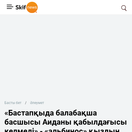
Басты бет
Әлеумет
«Бастапқыда балабақша
басшысы Аиданы қабылдағысы
келмеді» - «альбинос» қыздың