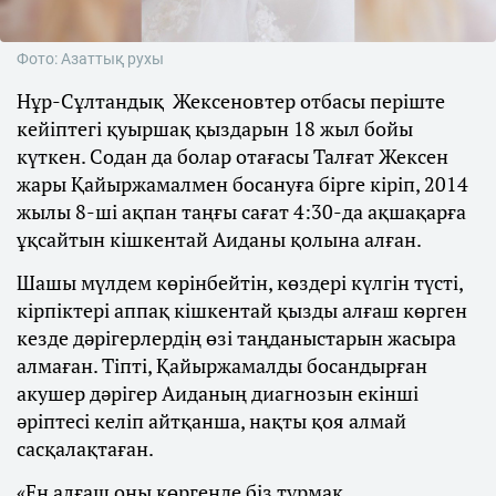
Фото: Азаттық рухы
Нұр-Сұлтандық Жексеновтер отбасы періште
кейіптегі қуыршақ қыздарын 18 жыл бойы
күткен. Содан да болар отағасы Талғат Жексен
жары Қайыржамалмен босануға бірге кіріп, 2014
жылы 8-ші ақпан таңғы сағат 4:30-да ақшақарға
ұқсайтын кішкентай Аиданы қолына алған.
Шашы мүлдем көрінбейтін, көздері күлгін түсті,
кірпіктері аппақ кішкентай қызды алғаш көрген
кезде дәрігерлердің өзі таңданыстарын жасыра
алмаған. Тіпті, Қайыржамалды босандырған
акушер дәрігер Аиданың диагнозын екінші
әріптесі келіп айтқанша, нақты қоя алмай
сасқалақтаған.
«Ең алғаш оны көргенде біз тұрмақ,