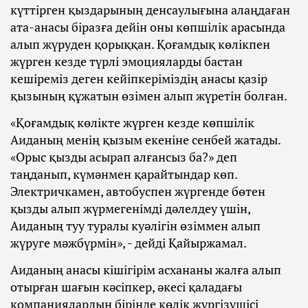
күттірген қыздарының денсаулығына алаңдаған
ата-анасы біразға дейін оны көпшілік арасында
алып жүруден қорыққан. Қоғамдық көлікпен
жүрген кезде түрлі эмоцияларды бастан
кешіреміз деген кейіпкеріміздің анасы қазір
қызының құжатын өзімен алып жүретін болған.
«Қоғамдық көлікте жүрген кезде көпшілік
Аиданың менің қызым екеніне сенбей жатады.
«Орыс қызды асырап алғансыз ба?» деп
таңданып, күмәнмен қарайтындар көп.
Электричкамен, автобуспен жүргенде бөтен
қызды алып жүрмегенімді дәлелдеу үшін,
Аиданың туу туралы куәлігін өзіммен алып
жүруге мәжбүрмін», - дейді Қайыржамал.
Аиданың анасы кішігірім асхананы жалға алып
отырған шағын кәсіпкер, әкесі қаладағы
компаниялардың бірінде көлік жүргізушісі