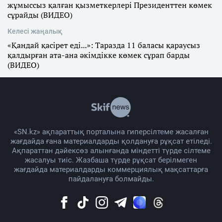
жұмыссыз қалған қызметкерлері Президенттен көмек
сұрайды (ВИДЕО)
Келесі жаңалық
«Қандай қасірет еді...»: Таразда 11 баласы қараусыз
қалдырған ата-ана әкімдікке көмек сұрап барды
(ВИДЕО)
«SN.kz» ақпараттық порталына гиперсілтеме жасалған
жағдайда ғана материалдарды қолдануға рұқсат етіледі.
Ақпараттан дәйексөз алынғанда міндетті түрде сілтеме
жасалуы тиіс. Жазбаша түрде рұқсат берілмеген
жағдайда материалдарды коммерциялық мақсаттарға
пайдалануға болмайды.