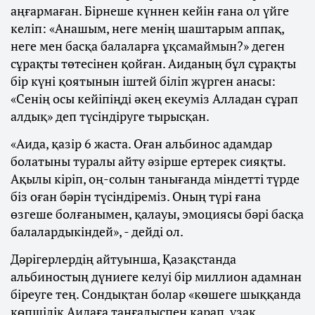
аңғармаған. Бірнеше күннен кейін ғана ол үйге
келіп: «Анашым, неге менің шаштарым аппақ,
неге мен басқа балаларға ұқсамаймын?» деген
сұрақты төтесінен қойған. Аиданың бұл сұрақты
бір күні қоятынын іштей біліп жүрген анасы:
«Сенің осы кейіпіңді әкең екеуміз Алладан сұрап
алдық» деп түсіндіруге тырысқан.
«Аида, қазір 6 жаста. Оған альбинос адамдар
болатыны туралы айту әзірше ертерек сияқты.
Ақылы кіріп, оң-солын танығанда міндетті түрде
біз оған бәрін түсіндіреміз. Оның түрі ғана
өзгеше болғанымен, қалауы, эмоциясы бәрі басқа
балалардыкіндей», - дейді ол.
Дәрігерлердің айтуынша, Қазақстанда
альбиностың дүниеге келуі бір миллион адамнан
біреуге тең. Сондықтан болар «көшеге шыққанда
көпшілік Аидаға таңғалыспен қарап, ұзақ