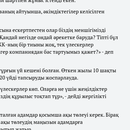
ай шартпен жұмыс істейді екен.
аның айтуынша, әкімдіктегілер келісілген
сына ескертпестен олар біздің меншігімізді
 Қандай негізде ондай әрекетке баруда? Тіпті бұл
ЕКК-ның бір тиыны жоқ, тек үлескерлер
ігер компаниядан бас тартуымыз қажет?» - деп
тұрғын үй кешені болған. Өткен жылы 10 шақты
20 үйді тапсыруды жоспарлауда.
 үлескерлер көп. Оларға не үшін жеңілдіктер
здің құрылыс тоқтап тұр», - дейді жергілікті
лған адамдар қосымша ақы төлеуі керек. Бірақ
е ақы төлеудің маңызын адамдарға
анытып жатыр.