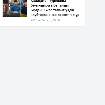
Қазақстан Еуропаны
бағындыруға бет алды:
Бірден 9 жас талант үздік
клубтарда өнер көрсетіп жүр
2026 ж. 06 там., 09:50