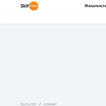
Жаңалықт
Басты бет
Әлеумет