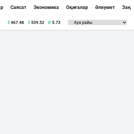
ар
Саясат
Экономика
Оқиғалар
Әлеумет
Заң
$
467.48
€
539.52
₽
5.73