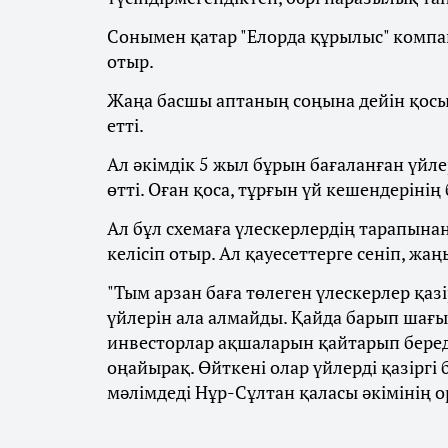
Сонымен қатар "Елорда құрылыс" комп
отыр.
Жаңа басшы аптаның соңына дейін қосы
етті.
Ал әкімдік 5 жыл бұрын бағаланған үйле
өтті. Оған қоса, тұрғын үй кешендерінің 
Ал бұл схемаға үлескерлердің тарапын
келісіп отыр. Ал қауесеттерге сеніп, жа
"Тым арзан баға төлеген үлескерлер қаз
үйлерін ала алмайды. Қайда барып шағымд
инвесторлар ақшаларын қайтарып беред
оңайырақ. Өйткені олар үйлерді қазіргі 
мәлімдеді Нұр-Сұлтан қаласы әкімінің 