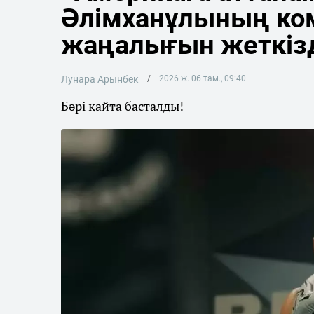
Әлімханұлының ко
жаңалығын жеткіз
Лунара Арынбек
2026 ж. 06 там., 09:40
Бәрі қайта басталды!