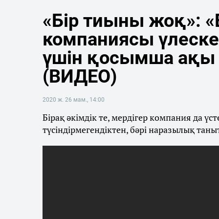
«Бір тиыны жоқ»: 
компаниясы үлеске
үшін қосымша ақы 
(ВИДЕО)
2020 ж. 26 мам., 14:00
Бірақ әкімдік те, мердігер компания да ү
түсіндірмегендіктен, бәрі наразылық тан