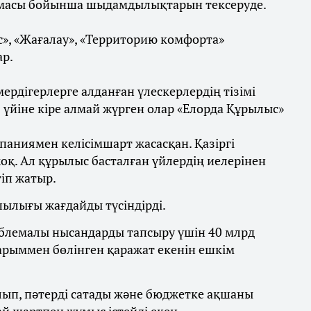
емасы бойынша шыдамдылықтарын тексеруде.
с», «Жағалау», «Территорию комфорта»
ар.
ердігерлерге алданған үлескерлердің тізімі
 үйіне кіре алмай жүрген олар «Елорда Құрылыс»
паниямен келісімшарт жасасқан. Қазіргі
оқ. Ал құрылыс басталған үйлердің иелерінен
іп жатыр.
ылығы жағдайды түсіндірді.
блемалы нысандарды тапсыру үшін 40 млрд
тарыммен бөлінген қаражат екенін ешкім
алып, пәтерді сатады және бюджетке ақшаны