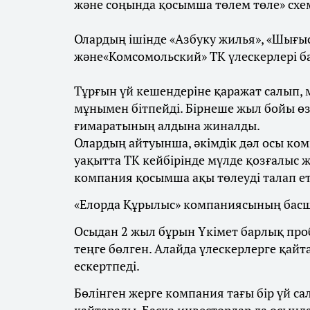
және соңында қосымша төлем төле» сх
Олардың ішінде «Азбуку жилья», «Шығы
және«Комсомольский» ТК үлескерлері б
Тұрғын үй кешендеріне қаражат салып, м
мұнымен бітпейді. Бірнеше жыл бойы өз
ғимаратының алдына жиналды.
Олардың айтуынша, әкімдік дәл осы ком
уақытта ТК кейбірінде мүлде қозғалыс ж
компания қосымша ақы төлеуді талап ет
«Елорда Құрылыс» компаниясының басш
Осыдан 2 жыл бұрын Үкімет барлық про
теңге бөлген. Алайда үлескерлерге қай
ескертпеді.
Бөлінген жерге компания тағы бір үй с