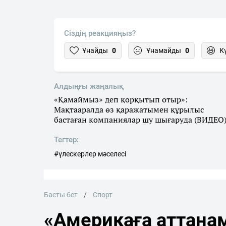
Сіздің реакцияңыз?
Ұнайды
0
Ұнамайды
0
К
Алдыңғы жаңалық
«Қамаймыз» деп қорқытып отыр»:
Мақтааралда өз қаражатымен құрылыс
бастаған компаниялар шу шығаруда (ВИДЕО
Тегтер:
#үлескерлер мәселесі
Басты бет
Спорт
«Америкаға аттана