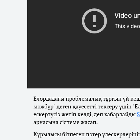
Елордадағы проблемалық тұрғын үй кеше
мәжбүр" деген қауесетті тексеру үшін 
ескертусіз жетіп келді, деп хабарлайды
S
арнасына сілтеме жасап.
Құрылысы бітпеген пәтер үлескерлерінің