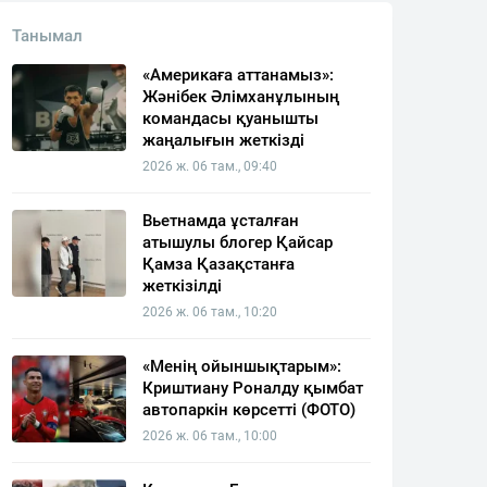
Танымал
«Америкаға аттанамыз»:
Жәнібек Әлімханұлының
командасы қуанышты
жаңалығын жеткізді
2026 ж. 06 там., 09:40
Вьетнамда ұсталған
атышулы блогер Қайсар
Қамза Қазақстанға
жеткізілді
2026 ж. 06 там., 10:20
«Менің ойыншықтарым»:
Криштиану Роналду қымбат
автопаркін көрсетті (ФОТО)
2026 ж. 06 там., 10:00