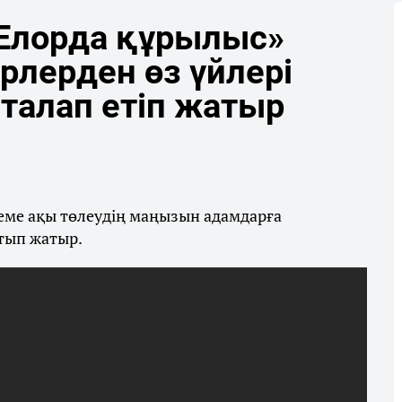
«Елорда құрылыс»
рлерден өз үйлері
талап етіп жатыр
стеме ақы төлеудің маңызын адамдарға
ытып жатыр.