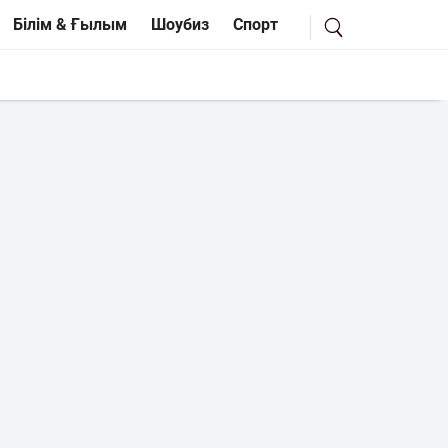
Білім & Ғылым
Шоубиз
Спорт