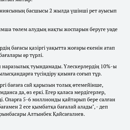
аниясының басшысы 2 жылда үшінші рет ауысып
мша төлем алудың нақты жоспарын беруге уәде
рдің бағасы қазіргі уақытта жоғары екенін атап
бағалары әр түрлі.
ан наразылық туындамады. Үлескерлердің 10%-ы
ңылысқандарға түсіндіру қиынға соғып тұр.
іргі бағаға сай қарызын толық өтемейінше,
анса да, өз еркі. Егер қаласа мердігерлер,
і. Оларға 5-6 миллионды қайтарып бере салған
бағамен 2 есе қымбатқа бағалай алады", - деп
орынбасары Алтынбек Қайсағалиев.