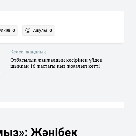
үлкілі
0
Ашулы
0
Келесі жаңалық
Отбасылық жанжалдың кесірінен үйден
шыққан 16 жастағы қыз жоғалып кетті
)
мыз»: Жәнібек