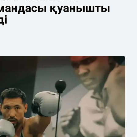
мандасы қуанышты
ді