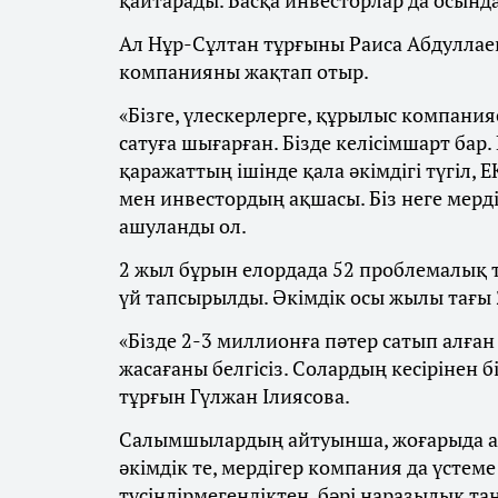
қайтарады. Басқа инвесторлар да осынд
Ал Нұр-Сұлтан тұрғыны Раиса Абдуллаев
компанияны жақтап отыр.
«Бізге, үлескерлерге, құрылыс компания
сатуға шығарған. Бізде келісімшарт бар.
қаражаттың ішінде қала әкімдігі түгіл, 
мен инвестордың ақшасы. Біз неге мерд
ашуланды ол.
2 жыл бұрын елордада 52 проблемалық 
үй тапсырылды. Әкімдік осы жылы тағы 
«Бізде 2-3 миллионға пәтер сатып алған
жасағаны белгісіз. Солардың кесірінен бі
тұрғын Гүлжан Ілиясова.
Салымшылардың айтуынша, жоғарыда ата
әкімдік те, мердігер компания да үстем
түсіндірмегендіктен, бәрі наразылық т