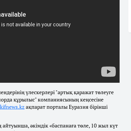
ндерінің үлескерлері "артық қаражат төлеуге
"Елорда құрылыс" компаниясының кеңсесіне
kifnews.kz
ақпарат порталы Еуразия бірінші
 айтуынша, әкімдік «баспанаға төле, 10 жыл күт