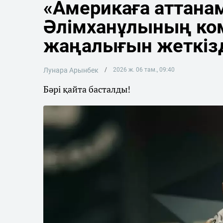
«Америкаға аттана
Әлімханұлының ко
жаңалығын жеткіз
Лунара Арынбек
2026 ж. 06 там., 09:40
Бәрі қайта басталды!