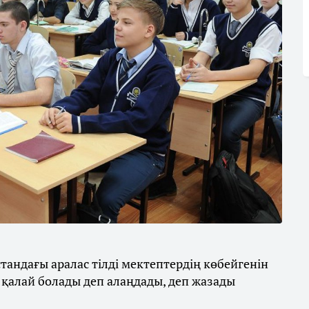
тандағы аралас тілді мектептердің көбейгенін
 қалай болады деп алаңдады, деп жазады