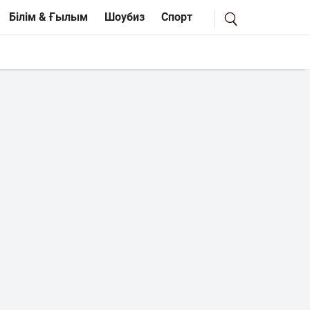
Білім & Ғылым
Шоубиз
Спорт