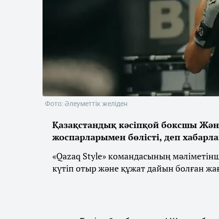
Фото: Әлеуметтік желіден
Қазақстандық кәсіпқой боксшы Жән
жоспарларымен бөлісті, деп хабарл
«Qazaq Style» командасының мәліметін
күтіп отыр және құжат дайын болған жа