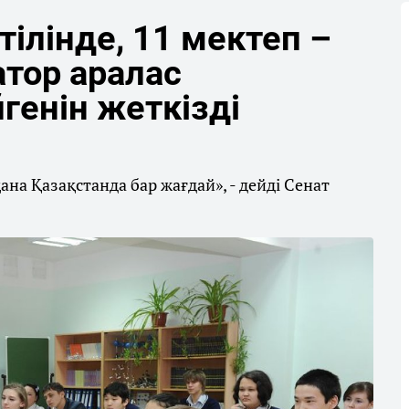
тілінде, 11 мектеп –
атор аралас
генін жеткізді
ана Қазақстанда бар жағдай», - дейді Сенат