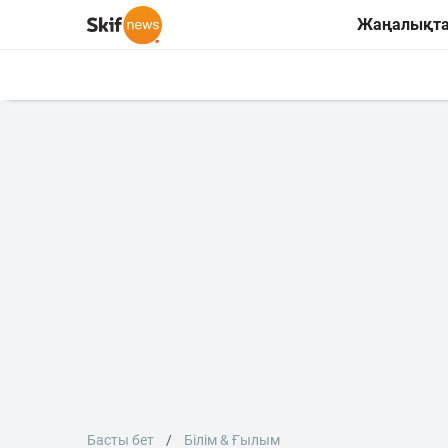
Жаңалықт
Басты бет
Білім & Ғылым