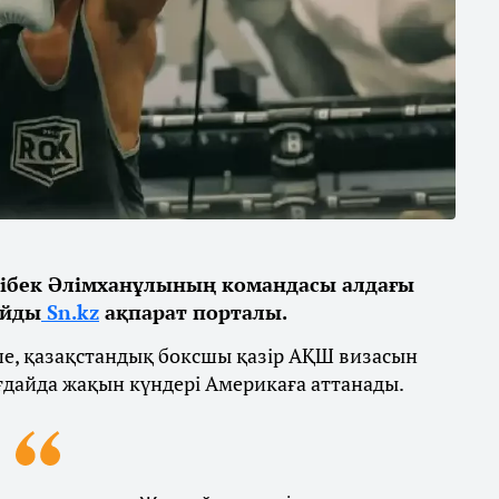
ібек Әлімханұлының командасы алдағы
айды
Sn.kz
ақпарат порталы.
ше, қазақстандық боксшы қазір АҚШ визасын
ғдайда жақын күндері Америкаға аттанады.