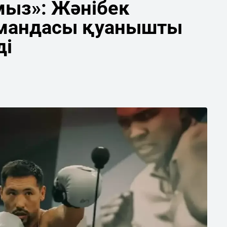
мыз»: Жәнібек
мандасы қуанышты
ді