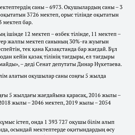
 мектептердің саны – 6973. Оқушылардың саны – 3
 оқытатын 3726 мектеп, орыс тілінде оқытатын
3 мектеп бар.
ң ішінде 12 мектеп – өзбек тілінде, 11 мектеп –
тептер жалпы мектеп санының 30%-ға жуығын
спейтін, тек қана Қазақстанда бар жағдай. Бұл
 одан кейін қазақ тілінің тағдыры, ел тағдыры
айды», – деді Сенат депутаты Динар Нүкетаева.
білім алатын оқушылар саны соңғы 5 жылда
соңғы 5 жылдағы жағдайына қарасақ, 2016 жылы –
 2018 жылы – 2046 мектеп, 2019 жылы – 2054
жұмыс істеп, онда 1 393 727 оқушы білім алып
нда, осындай мектептерде оқитындардың өсу