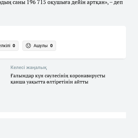
дың саны 196 715 оқушыға дейін артқан», – деп
үлкілі
0
Ашулы
0
Келесі жаңалық
Ғалымдар күн сәулесінің коронавирусты
қанша уақытта өлтіретінін айтты