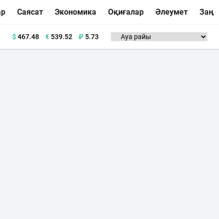
ар
Саясат
Экономика
Оқиғалар
Әлеумет
Заң
$
467.48
€
539.52
₽
5.73