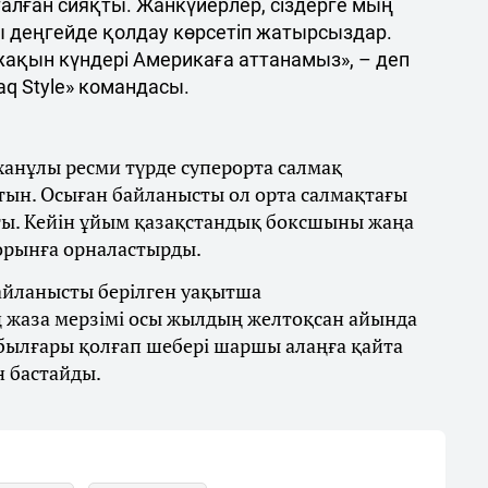
талған сияқты. Жанкүйерлер, сіздерге мың
ы деңгейде қолдау көрсетіп жатырсыздар.
 жақын күндері Америкаға аттанамыз», – деп
q Style» командасы.
ханұлы ресми түрде суперорта салмақ
тын. Осыған байланысты ол орта салмақтағы
ты. Кейін ұйым қазақстандық боксшыны жаңа
 орынға орналастырды.
байланысты берілген уақытша
 жаза мерзімі осы жылдың желтоқсан айында
 былғары қолғап шебері шаршы алаңға қайта
н бастайды.