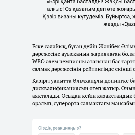
«Бәрі қайта басталды! Жақсы бас
алғыс! Өз қазағым деп өте жоғар
Қазір визаны күтудеміз. Бұйыртса,
жазды «Qaza
Еске салайық, бұған дейін Жәнібек Әлім
дәрежесіне ауысқанын жариялаған бола
WBO әлем чемпионы атағынан бас тарт
салмақ дәрежесінің рейтингінде екінші
Қазіргі уақытта Әлімханұлы допингке 
дисквалификациясын өтеп жатыр. Оның
аяқталады. Осыдан кейін қазақстандық
оралып, суперорта салмақтағы мансабы
Сіздің реакцияңыз?