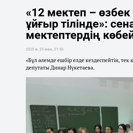
«12 мектеп – өзбек 
ұйғыр тілінде»: сен
мектептердің көбей
2020 ж. 29 мам., 01:50
«Бұл әлемде ешбір елде кездеспейтін, тек қ
депутаты Динар Нүкетаева.