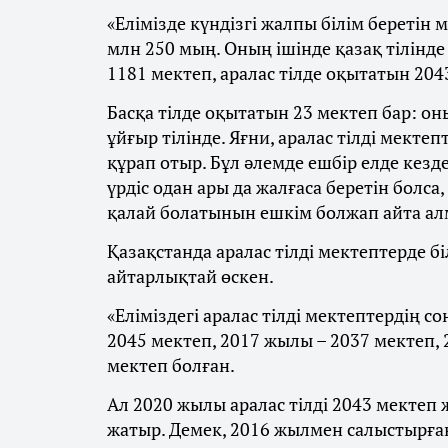
«Елімізде күндізгі жалпы білім беретін
млн 250 мың. Оның ішінде қазақ тілінде
1181 мектеп, аралас тілде оқытатын 204
Басқа тілде оқытатын 23 мектеп бар: оны
ұйғыр тілінде. Яғни, аралас тілді мек
құрап отыр. Бұл әлемде ешбір елде кезде
үрдіс одан ары да жалғаса беретін болса,
қалай болатынын ешкім болжап айта алм
Қазақстанда аралас тілді мектептерде 
айтарлықтай өскен.
«Еліміздегі аралас тілді мектептердің 
2045 мектеп, 2017 жылы – 2037 мектеп,
мектеп болған.
Ал 2020 жылы аралас тілді 2043 мектеп 
жатыр. Демек, 2016 жылмен салыстырға