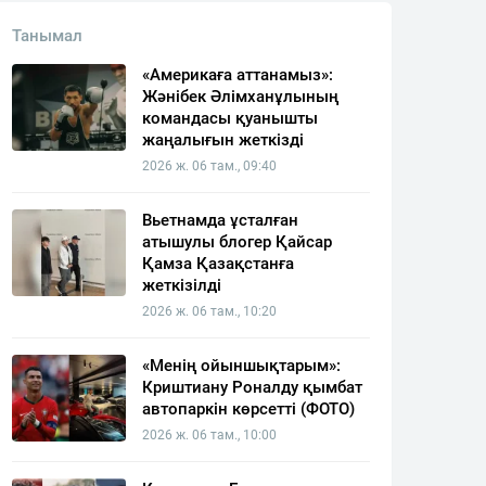
Танымал
«Америкаға аттанамыз»:
Жәнібек Әлімханұлының
командасы қуанышты
жаңалығын жеткізді
2026 ж. 06 там., 09:40
Вьетнамда ұсталған
атышулы блогер Қайсар
Қамза Қазақстанға
жеткізілді
2026 ж. 06 там., 10:20
«Менің ойыншықтарым»:
Криштиану Роналду қымбат
автопаркін көрсетті (ФОТО)
2026 ж. 06 там., 10:00