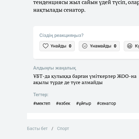
тенденциясы жыл сайын үдей түсіп, олар
нақтылады сенатор.
Сіздің реакцияңыз?
Ұнайды
0
Ұнамайды
0
К
Алдыңғы жаңалық
ҰБТ-да қулыққа барған үміткерлер ЖОО-на
ақылы түрде де түсе алмайды
Тегтер:
#мектеп
#өзбек
#ұйғыр
#сенатор
Басты бет
Спорт