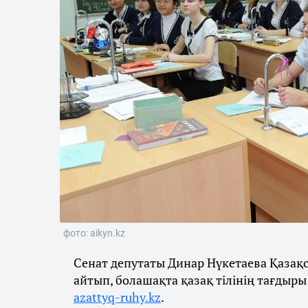
фото: aikyn.kz
Сенат депутаты Динар Нүкетаева Қазақс
айтып, болашақта қазақ тілінің тағдыры
azattyq-ruhy.kz
.