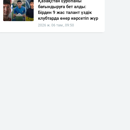
Қазақстан Еуропаны
бағындыруға бет алды:
Бірден 9 жас талант үздік
клубтарда өнер көрсетіп жүр
2026 ж. 06 там., 09:50