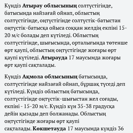
Күндіз
Атырау облысының
солтүстігінде,
батысында найзағай ойнап, облыстың
солтүстігінде, оңтүстігінде солтүстік-батыстан
оңтүстік-батысқа ойыса соққан желдің екпіні 15-
20 м/с болады деп күтіледі. Облыстың
солтүстігінде, шығысында, орталығында төтенше
өрт қаупі, облыстың оңтүстігінде жоғары өрт
қаупі күтіледі.
Атырауда
17 маусымда жоғары
өрт қаупі сақталады.
Күндіз
Ақмола облысының
батысында,
солтүстігінде найзағай ойнап, бұршақ түседі деп
күтіледі. Күндіз облыстың батысында,
солтүстігінде оңтүстік-шығыстан жел соғады,
екпіні - 15-20 м/с. Күндіз күн 35-38 градусқа
дейін қызады деп болжанады. Облыстың
оңтүстігінде жоғары өрт қаупі
сақталады.
Көкшетауда
17 маусымда күндіз 36