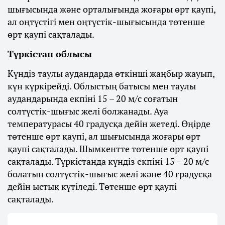
шығысында және орталығында жоғары өрт қаупі,
ал оңтүстігі мен оңтүстік-шығысында төтенше
өрт қаупі сақталады.
Түркістан облысы
Күндіз таулы аудандарда өткінші жаңбыр жауып,
күн күркірейді. Облыстың батысы мен таулы
аудандарында екпіні 15 – 20 м/с соғатын
солтүстік-шығыс желі болжанады. Ауа
температурасы 40 градусқа дейін жетеді. Өңірде
төтенше өрт қаупі, ал шығысында жоғары өрт
қаупі сақталады. Шымкентте төтенше өрт қаупі
сақталады. Түркістанда күндіз екпіні 15 – 20 м/с
болатын солтүстік-шығыс желі және 40 градусқа
дейін ыстық күтіледі. Төтенше өрт қаупі
сақталады.