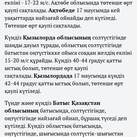
екпіні - 17-22 м/с. Ақтөбе облысында төтенше өрт
қаупі сақталады.
Ақтөбеде
17 маусымда кей
уақыттарда найзағай ойнайды деп күтіледі.
Төтенше өрт қаупі сақталады.
Күндіз
Қызылорда облысының
солтүстігінде
шаңды дауыл тұрады, облыстың солтүстігінде
батыстан оңтүстіккке ойыса соққан желдің екпіні
15-20 м/с құрайды. Күндіз 40-44 градус қатты
ыстық болып, төтенше өрт қаупі
сақталады.
Қызылордада
17 маусымда күндіз
42-44 градус қатты ыстық болып, төтенше өрт
қаупі күтіледі.
Түнде және күндіз
Батыс Қазақстан
облысының
батысында, солтүстігінде,
оңтүстігінде найзағай ойнап, бұршақ түседі деп
күтіледі. Күндіз облыстың батысында,
оңтүстігінде, шығысында солтүстік-шығыстан