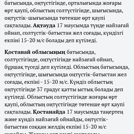
батысында, оңтүстігінде, орталығында жоғары
өрт қаупі, облыстың солтүстігінде, шығысында,
оңтүстік-шығысында төтенше өрт қаупі
сақталады.
Ақтауда
17 маусымда түнде найзағай
ойнап, солтүстік-батыстан жел соғады, күндізгі
екпіні 15-20 м/с болады деп күтіледі.
Қостанай облысыңың
батысында,
солтүстігінде, оңтүстігінде найзағай ойнап,
бұршақ түседі деп күтіледі. Облыстың батысында,
оңтүстігінде, шығысында оңтүстік-батыстан жел
соғады, екпіні - 15-20 м/с. Күндіз облыстың
оңтүстігінде 37 градус қатты ыстық болады деп
күтіледі. Облыстың солтүстігінде жоғары өрт
қаупі, облыстың оңтүстігінде төтенше өрт қаупі
сақталады.
Қостанайда
17 маусымда таңертең
және күндіз найзағай ойнайды, оңтүстік-
батыстан соққан желдің екпіні 15-20 м/с
құрайды. Жоғары өрт қаупі сақталады.