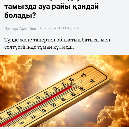
тамызда ауа райы қандай
болады?
Лунара Арынбек
2026 ж. 07 там., 07:30
Түнде және таңертең облыстың батысы мен
солтүстігінде тұман күтіледі.