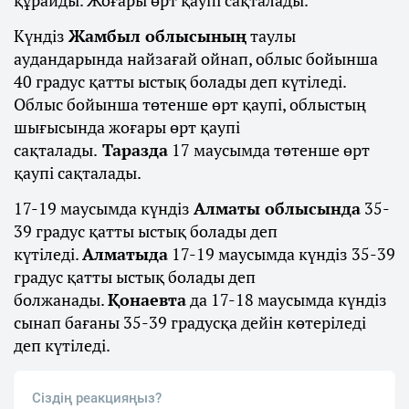
Күндіз
Жамбыл облысының
таулы
аудандарында найзағай ойнап, облыс бойынша
40 градус қатты ыстық болады деп күтіледі.
Облыс бойынша төтенше өрт қаупі, облыстың
шығысында жоғары өрт қаупі
сақталады.
Таразда
17 маусымда төтенше өрт
қаупі сақталады.
17-19 маусымда күндіз
Алматы облысында
35-
39 градус қатты ыстық болады деп
күтіледі.
Алматыда
17-19 маусымда күндіз 35-39
градус қатты ыстық болады деп
болжанады.
Қонаевта
да 17-18 маусымда күндіз
сынап бағаны 35-39 градусқа дейін көтеріледі
деп күтіледі.
Сіздің реакцияңыз?