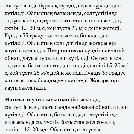
солтүстігінде бұршақ түседі, дауыл тұрады деп
күтіледі. Облыстың батысында, солтүстігінде
оңтүстіктен, оңтүстік-батыстан соққан желдің
екпіні 15-20 м/с, кей тұста 25 м/с дейін жетеді.
Күндіз 35 градус қатты ыстық болады деп
күтіледі. Облыстың солтүстігінде жоғары өрт
қаупі сақталады.
Петропавлда
күндіз найзағай
ойнап, дауыл тұрады деп күтіледі. Оңтүстіктен,
оңтүстік-батыстан соққан желдің екпіні 15-20 м/
с, кей тұста 25 м/с дейін жетеді. Күндіз 35 градус
қатты ыстық болады деп күтіледі. Жоғары өрт
қаупі сақталады.
Маңғыстау облысының
батысында,
солтүстігінде, шығысында найзағай ойнайды деп
күтіледі. Облыстың батысында, солтүстігінде,
шығысында солтүстік-батыстан жел соғады,
екпіні - 15-20 м/с. Облыстың солтүстік-