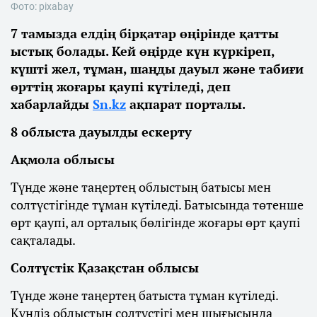
Фото: pixabay
7 тамызда елдің бірқатар өңірінде қатты
ыстық болады. Кей өңірде күн күркіреп,
күшті жел, тұман, шаңды дауыл және табиғи
өрттің жоғары қаупі күтіледі, деп
хабарлайды
Sn.kz
ақпарат порталы.
8 облыста дауылды ескерту
Ақмола облысы
Түнде және таңертең облыстың батысы мен
солтүстігінде тұман күтіледі. Батысында төтенше
өрт қаупі, ал орталық бөлігінде жоғары өрт қаупі
сақталады.
Солтүстік Қазақстан облысы
Түнде және таңертең батыста тұман күтіледі.
Күндіз облыстың солтүстігі мен шығысында