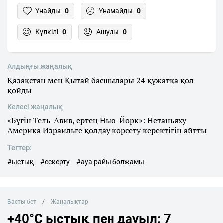
Ұнайды
0
Ұнамайды
0
Күлкілі
0
Ашулы
0
Алдыңғы жаңалық
Қазақстан мен Қытай басшылары 24 құжатқа қол
қойды
Келесі жаңалық
«Бүгін Тель-Авив, ертең Нью-Йорк»: Нетаньяху
Америка Израильге қолдау көрсету керектігін айтты
Тегтер:
#ыстық
#ескерту
#ауа райы болжамы
Басты бет
Жаңалықтар
+40°C ыстық пен дауыл: 7