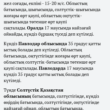
жел соғады, екпіні - 15-20 м/с. Облыстың
батысында, шығысында, солтүстік-шығысында
жоғары өрт қаупі, облыстың оңтүстік-
шығысында төтенше өрт қаупі
сақталады.
Оралда
17 маусымда найзағай
ойнайды, күндіз бұршақ түседі деп күтіледі.
Күндіз
Павлодар облысында
35 градус қатты
ыстық болады деп күтіледі. Облыстың
батысында, оңтүстігінде жоғары өрт қаупі,
облыстың солтүстік-батысында төтенше өрт
қаупі сақталады.
Павлодарда
17 маусымда
күндіз 35 градус қатты ыстық болады деп
күтіледі.
Түнде
Солтүстік Қазақстан
облысының
батысында, солтүстігінде, күндіз
өңірдің батысында, солтүстігінде, оңтүстігінде
найзағай ойнап, облыстың батысында,