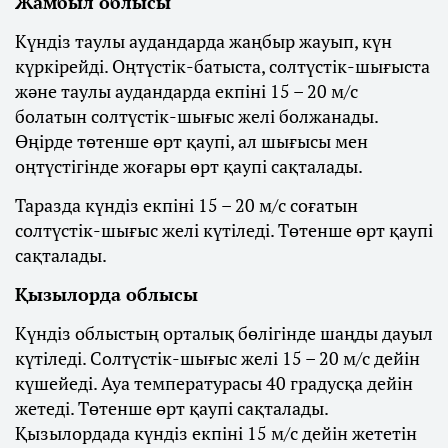
Жамбыл облысы
Күндіз таулы аудандарда жаңбыр жауып, күн
күркірейді. Оңтүстік-батыста, солтүстік-шығыста
және таулы аудандарда екпіні 15 – 20 м/с
болатын солтүстік-шығыс желі болжанады.
Өңірде төтенше өрт қаупі, ал шығысы мен
оңтүстігінде жоғары өрт қаупі сақталады.
Таразда күндіз екпіні 15 – 20 м/с соғатын
солтүстік-шығыс желі күтіледі. Төтенше өрт қаупі
сақталады.
Қызылорда облысы
Күндіз облыстың орталық бөлігінде шаңды дауыл
күтіледі. Солтүстік-шығыс желі 15 – 20 м/с дейін
күшейеді. Ауа температурасы 40 градусқа дейін
жетеді. Төтенше өрт қаупі сақталады.
Қызылордада күндіз екпіні 15 м/с дейін жететін