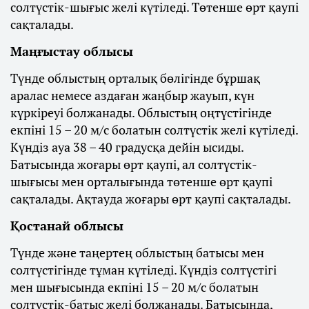
солтүстік-шығыс желі күтіледі. Төтенше өрт қаупі
сақталады.
Маңғыстау облысы
Түнде облыстың орталық бөлігінде бұршақ
аралас немесе аздаған жаңбыр жауып, күн
күркіреуі болжанады. Облыстың оңтүстігінде
екпіні 15 – 20 м/с болатын солтүстік желі күтіледі.
Күндіз ауа 38 – 40 градусқа дейін ысиды.
Батысында жоғары өрт қаупі, ал солтүстік-
шығысы мен орталығында төтенше өрт қаупі
сақталады. Ақтауда жоғары өрт қаупі сақталады.
Қостанай облысы
Түнде және таңертең облыстың батысы мен
солтүстігінде тұман күтіледі. Күндіз солтүстігі
мен шығысында екпіні 15 – 20 м/с болатын
солтүстік-батыс желі болжанады. Батысында,