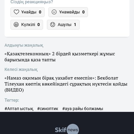
Сіздің реакцияңыз?
Ұнайды
0
Ұнамайды
0
Күлкілі
0
Ашулы
1
Алдыңғы жаңалық
«Қазақтелекомның» 2 бірдей қызметкері жұмыс
барысында қаза тапты
Келесі жаңалық
«Намаз оқимын бірақ уахабит емеспін»: Бекболат
Тілеухан көптің көкейіндегі сұрақтың нүктесін қойды
(ВИДЕО)
Тегтер:
#Аптап ыстық
#синоптик
#ауа райы болжамы