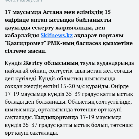
17 маусымда Астана мен еліміздің 15
өңірінде аптап ыстыққа байланысты
дауылды ескерту жарияланды, деп
хабарлайды
Skifnews.kz
ақпарат порталы
"Қазгидромет" РМК-ның баспасөз қызметіне
сілтеме жасап.
Күндіз
Жетісу облысының
таулы аудандарында
найзағай ойнап, солтүстік-шығыстан жел соғады
деп күтіледі. Күндіз облыстың шығысында
соққан желдің екпіні 15-20 м/с құрайды. Өңірде
17-19 маусымда күндіз 35-39 градус қатты ыстық
болады деп болжанады. Облыстың солтүстігінде,
шығысында, орталығында төтенше өрт қаупі
сақталады.
Талдықорғанда
17-19 маусымда
күндіз 35-37 градус қатты ыстық болып, төтенше
өрт қаупі сақталады.