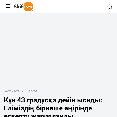
Басты бет
Саясат
Күн 43 градусқа дейін ысиды:
Еліміздің бірнеше өңірінде
ескерту жарияланды