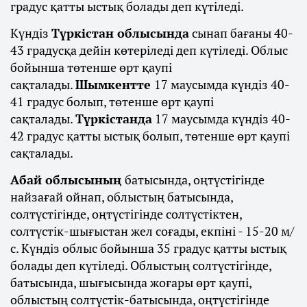
градус қатты ыстық болады деп күтіледі.
Күндіз
Түркістан облысында
сынап бағаны 40-
43 градусқа дейін көтеріледі деп күтіледі. Облыс
бойынша төтенше өрт қаупі
сақталады.
Шымкентте
17 маусымда күндіз 40-
41 градус болып, төтенше өрт қаупі
сақталады.
Түркістанда
17 маусымда күндіз 40-
42 градус қатты ыстық болып, төтенше өрт қаупі
сақталады.
Абай облысының
батысында, оңтүстігінде
найзағай ойнап, облыстың батысында,
солтүстігінде, оңтүстігінде солтүстіктен,
солтүстік-шығыстан жел соғады, екпіні - 15-20 м/
с. Күндіз облыс бойынша 35 градус қатты ыстық
болады деп күтіледі. Облыстың солтүстігінде,
батысында, шығысында жоғары өрт қаупі,
облыстың солтүстік-батысында, оңтүстігінде