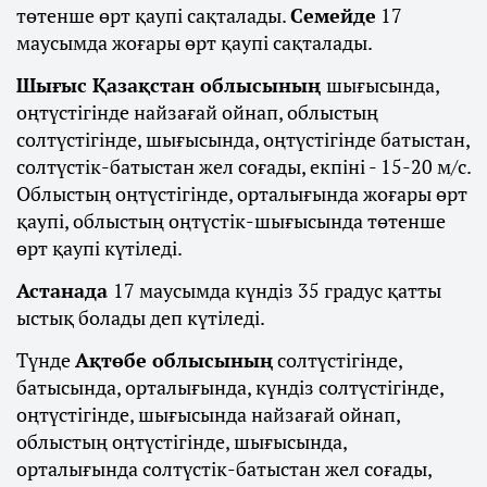
төтенше өрт қаупі сақталады.
Семейде
17
маусымда жоғары өрт қаупі сақталады.
Шығыс Қазақстан облысының
шығысында,
оңтүстігінде найзағай ойнап, облыстың
солтүстігінде, шығысында, оңтүстігінде батыстан,
солтүстік-батыстан жел соғады, екпіні - 15-20 м/с.
Облыстың оңтүстігінде, орталығында жоғары өрт
қаупі, облыстың оңтүстік-шығысында төтенше
өрт қаупі күтіледі.
Астанада
17 маусымда күндіз 35 градус қатты
ыстық болады деп күтіледі.
Түнде
Ақтөбе облысының
солтүстігінде,
батысында, орталығында, күндіз солтүстігінде,
оңтүстігінде, шығысында найзағай ойнап,
облыстың оңтүстігінде, шығысында,
орталығында солтүстік-батыстан жел соғады,