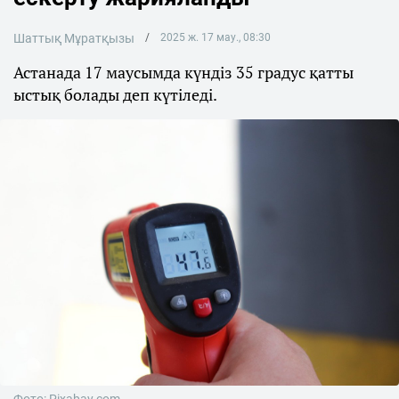
Шаттық Мұратқызы
2025 ж. 17 мау., 08:30
Астанада 17 маусымда күндіз 35 градус қатты
ыстық болады деп күтіледі.
Фото: Pixabay.com