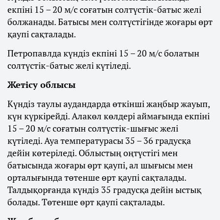
екпіні 15 – 20 м/с соғатын солтүстік-батыс желі
болжанады. Батысы мен солтүстігінде жоғары өрт
қаупі сақталады.
Петропавлда күндіз екпіні 15 – 20 м/с болатын
солтүстік-батыс желі күтіледі.
Жетісу облысы
Күндіз таулы аудандарда өткінші жаңбыр жауып,
күн күркірейді. Алакөл көлдері аймағында екпіні
15 – 20 м/с соғатын солтүстік-шығыс желі
күтіледі. Ауа температурасы 35 – 36 градусқа
дейін көтеріледі. Облыстың оңтүстігі мен
батысында жоғары өрт қаупі, ал шығысы мен
орталығында төтенше өрт қаупі сақталады.
Талдықорғанда күндіз 35 градусқа дейін ыстық
болады. Төтенше өрт қаупі сақталады.