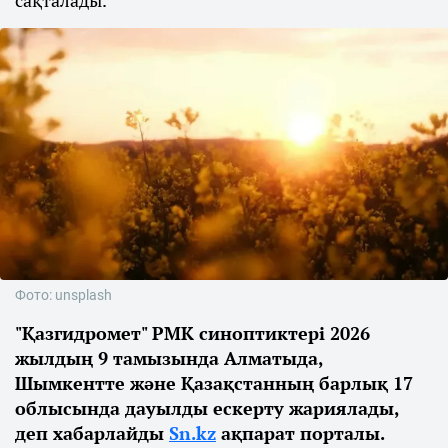
сақталады.
Фото: unsplash
"Қазгидромет" РМК синоптиктері 2026
жылдың 9 тамызында Алматыда,
Шымкентте және Қазақстанның барлық 17
облысында дауылды ескерту жариялады,
деп хабарлайды
Sn.kz
ақпарат порталы.