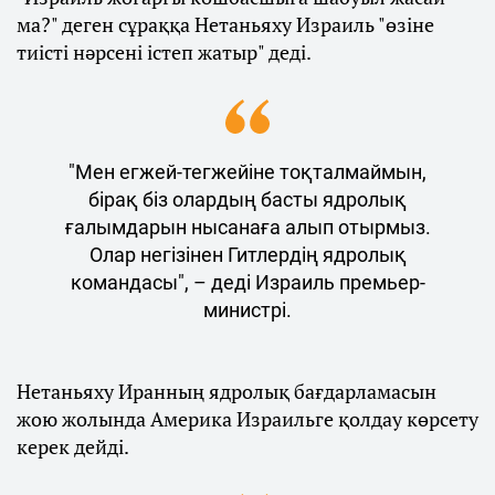
ма?" деген сұраққа Нетаньяху Израиль "өзіне
тиісті нәрсені істеп жатыр" деді.
"Мен егжей-тегжейіне тоқталмаймын,
бірақ біз олардың басты ядролық
ғалымдарын нысанаға алып отырмыз.
Олар негізінен Гитлердің ядролық
командасы", – деді Израиль премьер-
министрі.
Нетаньяху Иранның ядролық бағдарламасын
жою жолында Америка Израильге қолдау көрсету
керек дейді.