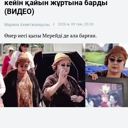
кейін қайын жұртына барды
(ВИДЕО)
Марина Ахметжанқызы
2026 ж. 09 там., 05:30
Өнер иесі қызы Мерейді де ала барған.
Фото: Видеодан алынған кадр