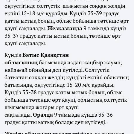
оңтүстігінде солтүстік-шығыстан соққан желдің
екпіні 15-18 м/с құрайды. Күндіз 35-39 градус
қатты ыстық болып, облыс бойынша төтенше өрт
қаупі сақталады.
Жезқазғанда
9 тамызда күндіз
35-37 градус қатты ыстық болып, төтенше өрт
қаупі сақталады.
Күндіз
Батыс Қазақстан
облысының
батысында аздап жаңбыр жауып,
найзағай ойнайды деп күтіледі. Солтүстік-
батыстан соққан желдің күндізгі екпіні облыстың
батысында, оңтүстігінде 15-20 м/с құрайды.
Күндіз 35-38 градус қатты ыстық болып, облыс
бойынша төтенше өрт қаупі, облыстың солтүстік-
шығысында жоғары өрт қаупі
сақталады.
Оралда
9 тамызда күндіз 35-36
градус қатты ыстық болады деп күтіледі.
Жетісу облысының
солтүстігінде, шығысында