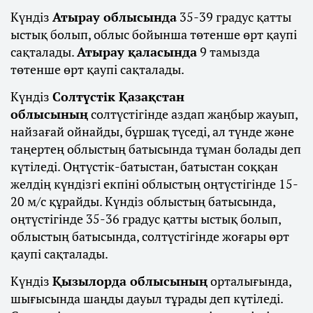
Күндіз
Атырау облысында
35-39 градус қатты
ыстық болып, облыс бойынша төтенше өрт қаупі
сақталады.
Атырау қаласында
9 тамызда
төтенше өрт қаупі сақталады.
Күндіз
Солтүстік Қазақстан
облысының
солтүстігінде аздап жаңбыр жауып,
найзағай ойнайды, бұршақ түседі, ал түнде және
таңертең облыстың батысында тұман болады деп
күтіледі. Оңтүстік-батыстан, батыстан соққан
желдің күндізгі екпіні облыстың оңтүстігінде 15-
20 м/с құрайды. Күндіз облыстың батысында,
оңтүстігінде 35-36 градус қатты ыстық болып,
облыстың батысында, солтүстігінде жоғары өрт
қаупі сақталады.
Күндіз
Қызылорда облысының
орталығында,
шығысында шаңды дауыл тұрады деп күтіледі.