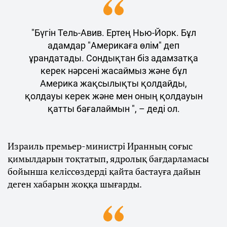
"Бүгін Тель-Авив. Ертең Нью-Йорк. Бұл
адамдар "Америкаға өлім" деп
ұрандатады. Сондықтан біз адамзатқа
керек нәрсені жасаймыз және бұл
Америка жақсылықты қолдайды,
қолдауы керек және мен оның қолдауын
қатты бағалаймын ", – деді ол.
Израиль премьер-министрі Иранның соғыс
қимылдарын тоқтатып, ядролық бағдарламасы
бойынша келіссөздерді қайта бастауға дайын
деген хабарын жоққа шығарды.