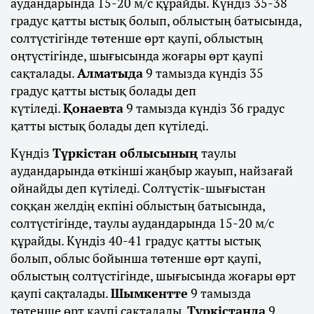
аудандарында 15-20 м/с құрайды. Күндіз 35-38
градус қатты ыстық болып, облыстың батысында,
солтүстігінде төтенше өрт қаупі, облыстың
оңтүстігінде, шығысында жоғары өрт қаупі
сақталады.
Алматыда
9 тамызда күндіз 35
градус қатты ыстық болады деп
күтіледі.
Қонаевта
9 тамызда күндіз 36 градус
қатты ыстық болады деп күтіледі.
Күндіз
Түркістан облысының
таулы
аудандарында өткінші жаңбыр жауып, найзағай
ойнайды деп күтіледі. Солтүстік-шығыстан
соққан желдің екпіні облыстың батысында,
солтүстігінде, таулы аудандарында 15-20 м/с
құрайды. Күндіз 40-41 градус қатты ыстық
болып, облыс бойынша төтенше өрт қаупі,
облыстың солтүстігінде, шығысында жоғары өрт
қаупі сақталады.
Шымкентте
9 тамызда
төтенше өрт қаупі сақталады.
Түркістанда
9