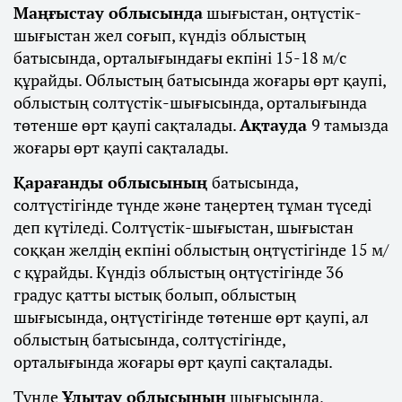
Маңғыстау облысында
шығыстан, оңтүстік-
шығыстан жел соғып, күндіз облыстың
батысында, орталығындағы екпіні 15-18 м/с
құрайды. Облыстың батысында жоғары өрт қаупі,
облыстың солтүстік-шығысында, орталығында
төтенше өрт қаупі сақталады.
Ақтауда
9 тамызда
жоғары өрт қаупі сақталады.
Қарағанды облысының
батысында,
солтүстігінде түнде және таңертең тұман түседі
деп күтіледі. Солтүстік-шығыстан, шығыстан
соққан желдің екпіні облыстың оңтүстігінде 15 м/
с құрайды. Күндіз облыстың оңтүстігінде 36
градус қатты ыстық болып, облыстың
шығысында, оңтүстігінде төтенше өрт қаупі, ал
облыстың батысында, солтүстігінде,
орталығында жоғары өрт қаупі сақталады.
Түнде
Ұлытау облысының
шығысында,