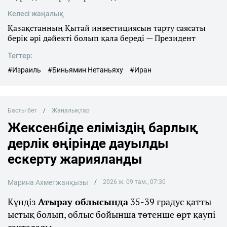
Келесі жаңалық
Қазақстанның Қытай инвестициясын тарту саясаты
берік әрі дәйекті болып қала береді — Президент
Тегтер:
#Израиль
#Биньямин Нетаньяху
#Иран
Басты бет
Жаңалықтар
Жексенбіде еліміздің барлық
дерлік өңірінде дауылды
ескерту жарияланды
Марина Ахметжанқызы
2026 ж. 09 там., 07:30
Күндіз
Атырау облысында
35-39 градус қатты
ыстық болып, облыс бойынша төтенше өрт қаупі