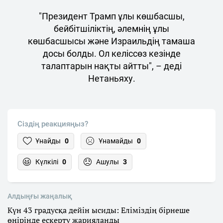
"Президент Трамп ұлы көшбасшы,
бейбітшіліктің, әлемнің ұлы
көшбасшысы және Израильдің тамаша
досы болды. Ол келіссөз кезінде
талаптарын нақты айтты", – деді
Нетаньяху.
Сіздің реакцияңыз?
Ұнайды
0
Ұнамайды
0
Күлкілі
0
Ашулы
3
Алдыңғы жаңалық
Күн 43 градусқа дейін ысиды: Еліміздің бірнеше
өңірінде ескерту жарияланды