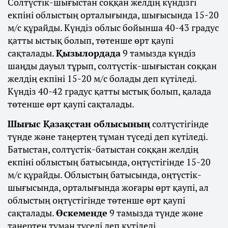
Солтүстік-шығыстан соққан желдің күндізгі
екпіні облыстың орталығында, шығысында 15-20
м/с құрайды. Күндіз облыс бойынша 40-43 градус
қатты ыстық болып, төтенше өрт қаупі
сақталады.
Қызылордада
9 тамызда күндіз
шаңды дауыл тұрып, солтүстік-шығыстан соққан
желдің екпіні 15-20 м/с болады деп күтіледі.
Күндіз 40-42 градус қатты ыстық болып, қалада
төтенше өрт қаупі сақталады.
Шығыс Қазақстан облысының
солтүстігінде
түнде және таңертең тұман түседі деп күтіледі.
Батыстан, солтүстік-батыстан соққан желдің
екпіні облыстың батысында, оңтүстігінде 15-20
м/с құрайды. Облыстың батысында, оңтүстік-
шығысында, орталығында жоғары өрт қаупі, ал
облыстың оңтүстігінде төтенше өрт қаупі
сақталады.
Өскеменде
9 тамызда түнде және
таңертең тұман түседі деп күтіледі.