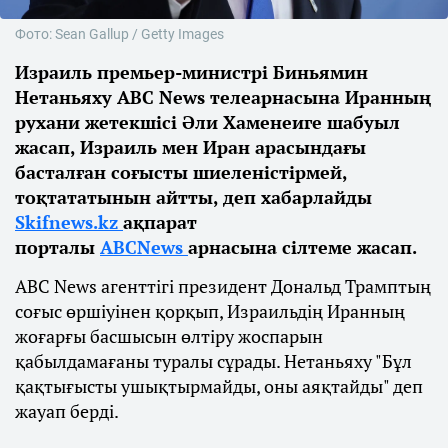
Фото: Sean Gallup / Getty Images
Израиль премьер-министрі Биньямин
Нетаньяху ABC News телеарнасына Иранның
рухани жетекшісі Әли Хаменеиге шабуыл
жасап, Израиль мен Иран арасындағы
басталған соғысты шиеленістірмей,
тоқтататынын айтты, деп хабарлайды
Skifnews.kz
ақпарат
порталы
ABCNews
арнасына сілтеме жасап.
ABC News агенттігі президент Дональд Трамптың
соғыс өршіуінен қорқып, Израильдің Иранның
жоғарғы басшысын өлтіру жоспарын
қабылдамағаны туралы сұрады. Нетаньяху "Бұл
қақтығысты ушықтырмайды, оны аяқтайды" деп
жауап берді.