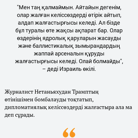
"Мен таң қалмаймын. Айтайын дегенім,
олар жалған келіссөздерді өтірік айтып,
алдап жалғастырғысы келеді. Ал бізде
бұл туралы өте жақсы ақпарат бар. Олар
өздерінің ядролық қаруларын жасауды
және баллистикалық зымырандардың
жаппай арсеналын құруды
жалғастырғысы келеді. Олай болмайды",
– деді Израиль өкілі.
Журналист Нетаньяхудан Трамптың
өтінішімен бомбалауды тоқтатып,
дипломатиялық келіссөздерді жалғастыра ала ма
деп сұрады.