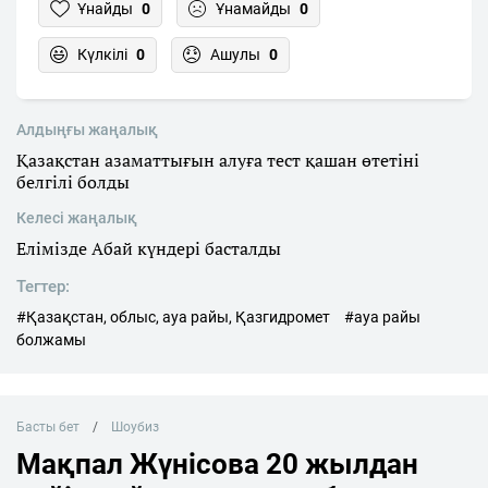
Ұнайды
0
Ұнамайды
0
Күлкілі
0
Ашулы
0
Алдыңғы жаңалық
Қазақстан азаматтығын алуға тест қашан өтетіні
белгілі болды
Келесі жаңалық
Елімізде Абай күндері басталды
Тегтер:
#Қазақстан, облыс, ауа райы, Қазгидромет
#ауа райы
болжамы
Басты бет
Шоубиз
Мақпал Жүнісова 20 жылдан