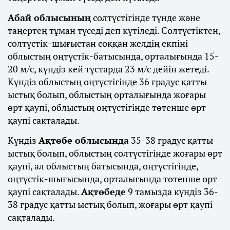
Абай облысының
солтүстігінде түнде және
таңертең тұман түседі деп күтіледі. Солтүстіктен,
солтүстік-шығыстан соққан желдің екпіні
облыстың оңтүстік-батысында, орталығында 15-
20 м/с, күндіз кей тұстарда 23 м/с дейін жетеді.
Күндіз облыстың оңтүстігінде 36 градус қатты
ыстық болып, облыстың орталығында жоғары
өрт қаупі, облыстың оңтүстігінде төтенше өрт
қаупі сақталады.
Күндіз
Ақтөбе облысында
35-38 градус қатты
ыстық болып, облыстың солтүстігінде жоғары өрт
қаупі, ал облыстың батысында, оңтүстігінде,
оңтүстік-шығысында, орталығында төтенше өрт
қаупі сақталады.
Ақтөбеде
9 тамызда күндіз 36-
38 градус қатты ыстық болып, жоғары өрт қаупі
сақталады.