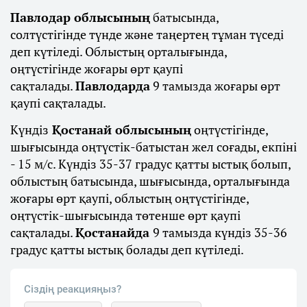
Павлодар облысының
батысында,
солтүстігінде түнде және таңертең тұман түседі
деп күтіледі. Облыстың орталығында,
оңтүстігінде жоғары өрт қаупі
сақталады.
Павлодарда
9 тамызда жоғары өрт
қаупі сақталады.
Күндіз
Қостанай облысының
оңтүстігінде,
шығысында оңтүстік-батыстан жел соғады, екпіні
- 15 м/с. Күндіз 35-37 градус қатты ыстық болып,
облыстың батысында, шығысында, орталығында
жоғары өрт қаупі, облыстың оңтүстігінде,
оңтүстік-шығысында төтенше өрт қаупі
сақталады.
Қостанайда
9 тамызда күндіз 35-36
градус қатты ыстық болады деп күтіледі.
Сіздің реакцияңыз?