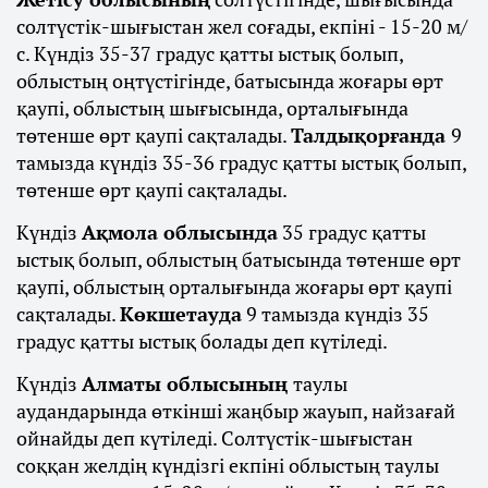
солтүстік-шығыстан жел соғады, екпіні - 15-20 м/
с. Күндіз 35-37 градус қатты ыстық болып,
облыстың оңтүстігінде, батысында жоғары өрт
қаупі, облыстың шығысында, орталығында
төтенше өрт қаупі сақталады.
Талдықорғанда
9
тамызда күндіз 35-36 градус қатты ыстық болып,
төтенше өрт қаупі сақталады.
Күндіз
Ақмола облысында
35 градус қатты
ыстық болып, облыстың батысында төтенше өрт
қаупі, облыстың орталығында жоғары өрт қаупі
сақталады.
Көкшетауда
9 тамызда күндіз 35
градус қатты ыстық болады деп күтіледі.
Күндіз
Алматы облысының
таулы
аудандарында өткінші жаңбыр жауып, найзағай
ойнайды деп күтіледі. Солтүстік-шығыстан
соққан желдің күндізгі екпіні облыстың таулы