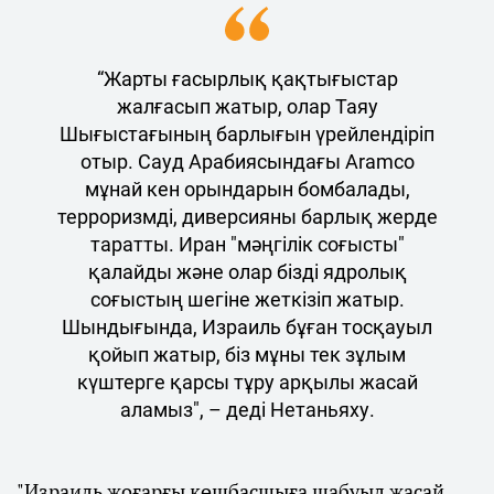
“Жарты ғасырлық қақтығыстар
жалғасып жатыр, олар Таяу
Шығыстағының барлығын үрейлендіріп
отыр. Сауд Арабиясындағы Aramco
мұнай кен орындарын бомбалады,
терроризмді, диверсияны барлық жерде
таратты. Иран "мәңгілік соғысты"
қалайды және олар бізді ядролық
соғыстың шегіне жеткізіп жатыр.
Шындығында, Израиль бұған тосқауыл
қойып жатыр, біз мұны тек зұлым
күштерге қарсы тұру арқылы жасай
аламыз", – деді Нетаньяху.
"Израиль жоғарғы көшбасшыға шабуыл жасай