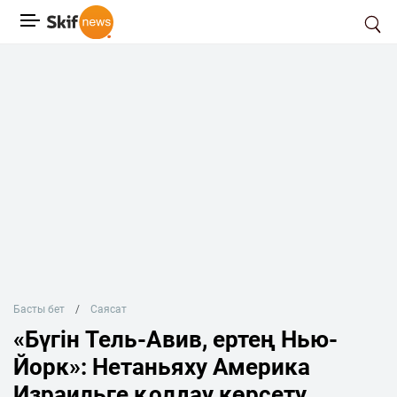
Басты бет
Саясат
«Бүгін Тель-Авив, ертең Нью-
Йорк»: Нетаньяху Америка
Израильге қолдау көрсету