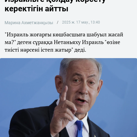
керектігін айтты
Марина Ахметжанқызы
2025 ж. 17 мау., 13:40
"Израиль жоғарғы көшбасшыға шабуыл жасай
ма?" деген сұраққа Нетаньяху Израиль "өзіне
тиісті нәрсені істеп жатыр" деді.