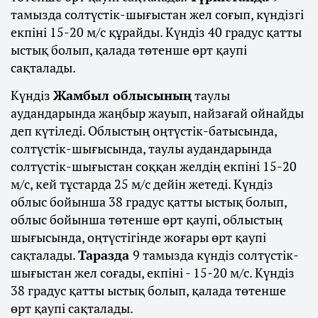
тамызда солтүстік-шығыстан жел соғып, күндізгі
екпіні 15-20 м/с құрайды. Күндіз 40 градус қатты
ыстық болып, қалада төтенше өрт қаупі
сақталады.
Күндіз
Жамбыл облысының
таулы
аудандарында жаңбыр жауып, найзағай ойнайды
деп күтіледі. Облыстың оңтүстік-батысында,
солтүстік-шығысында, таулы аудандарында
солтүстік-шығыстан соққан желдің екпіні 15-20
м/с, кей тұстарда 25 м/с дейін жетеді. Күндіз
облыс бойынша 38 градус қатты ыстық болып,
облыс бойынша төтенше өрт қаупі, облыстың
шығысында, оңтүстігінде жоғары өрт қаупі
сақталады.
Таразда
9 тамызда күндіз солтүстік-
шығыстан жел соғады, екпіні - 15-20 м/с. Күндіз
38 градус қатты ыстық болып, қалада төтенше
өрт қаупі сақталады.