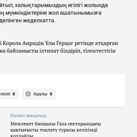
йтып, халықтарымыздың игілігі жолында
ң мүмкіндіктеріне жол ашатынымызға
 делінген жеделхатта.
Король Анридің Ұлы Герцог ретінде атқарған
 байланысты ілтипат білдіріп, тілектестігін
үлкілі
0
Ашулы
0
Келесі жаңалық
Мемлекет басшысы Газа секторындағы
қақтығысты тоқтату туралы келісімді
қолдайды