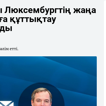
 Люксембургтің жаңа
ға құттықтау
ады
лім етті.