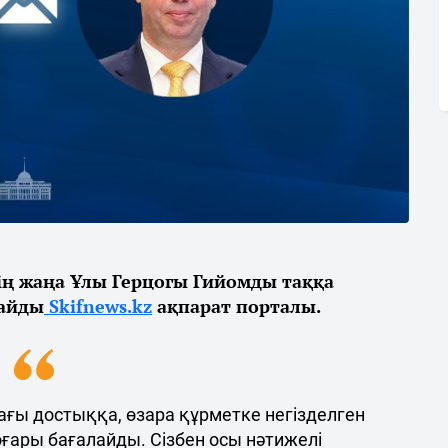
ң жаңа Ұлы Герцогы Гийомды таққа
лайды
Skifnews.kz
ақпарат порталы.
ғы достыққа, өзара құрметке негізделген
жоғары бағалайды. Сізбен осы нәтижелі