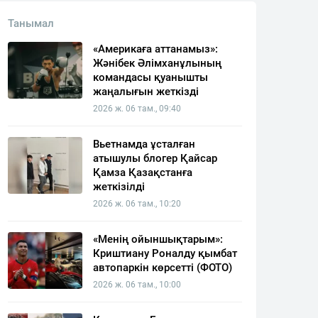
Танымал
«Америкаға аттанамыз»:
Жәнібек Әлімханұлының
командасы қуанышты
жаңалығын жеткізді
2026 ж. 06 там., 09:40
Вьетнамда ұсталған
атышулы блогер Қайсар
Қамза Қазақстанға
жеткізілді
2026 ж. 06 там., 10:20
«Менің ойыншықтарым»:
Криштиану Роналду қымбат
автопаркін көрсетті (ФОТО)
2026 ж. 06 там., 10:00