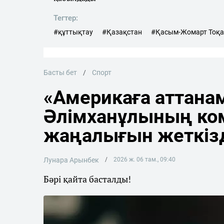
Тегтер:
#құттықтау
#Қазақстан
#Қасым-Жомарт Тоқа
Басты бет
Спорт
«Америкаға аттана
Әлімханұлының ко
жаңалығын жеткіз
Лунара Арынбек
2026 ж. 06 там., 09:40
Бәрі қайта басталды!