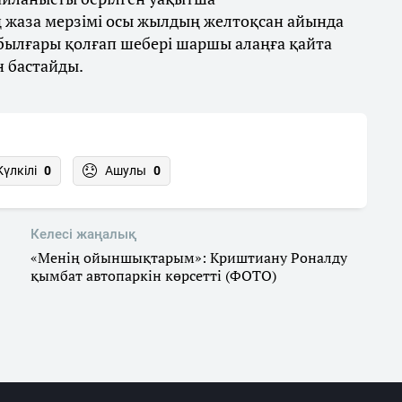
 жаза мерзімі осы жылдың желтоқсан айында
 былғары қолғап шебері шаршы алаңға қайта
н бастайды.
Күлкілі
0
Ашулы
0
Келесі жаңалық
«Менің ойыншықтарым»: Криштиану Роналду
қымбат автопаркін көрсетті (ФОТО)