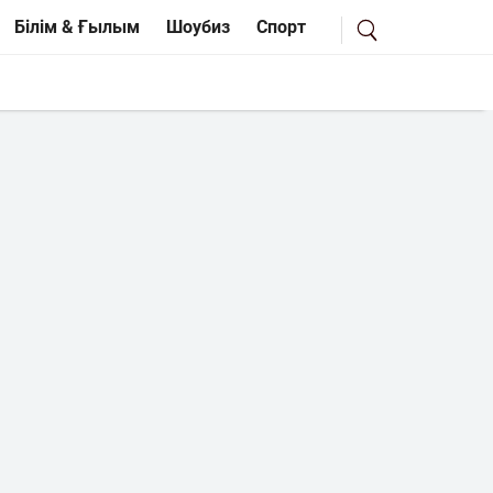
Білім & Ғылым
Шоубиз
Спорт