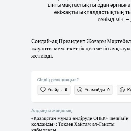
ынтымақтастықты одан әрі ныға
екіжақты ықпалдастықтың ты
сенімдімін, –
Сондай-ақ Президент Жоғары Мәртебелі 
жауапты мемлекеттік қызметін аяқтауына
жеткізді.
Сіздің реакцияңыз?
Ұнайды
0
Ұнамайды
0
К
Алдыңғы жаңалық
«Қазақстан мұнай өндіруде ОПЕК+ шешімін
қолдайды»: Тоқаев Хайтам әл-Гаисты
қабылдады