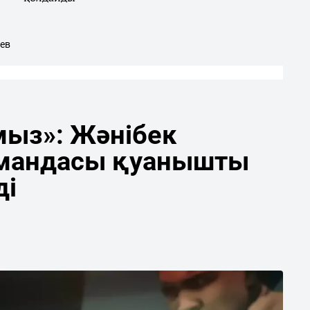
ев
мыз»: Жәнібек
мандасы қуанышты
ді