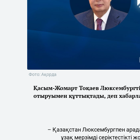
Фото: Ақорда
Қасым-Жомарт Тоқаев Люксембургті
отыруымен құттықтады, деп хабар
– Қазақстан Люксембургпен арада
ұзақ мерзімді серіктестікті 