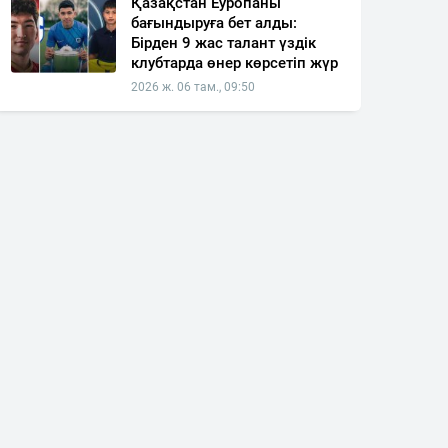
Қазақстан Еуропаны
бағындыруға бет алды:
Бірден 9 жас талант үздік
клубтарда өнер көрсетіп жүр
2026 ж. 06 там., 09:50