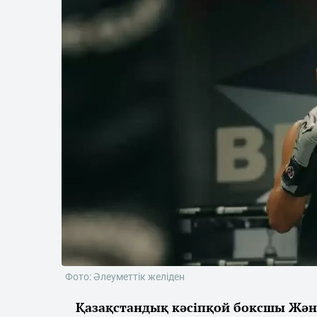
Фото: Әлеуметтік желіден
Қазақстандық кәсіпқой боксшы Жән