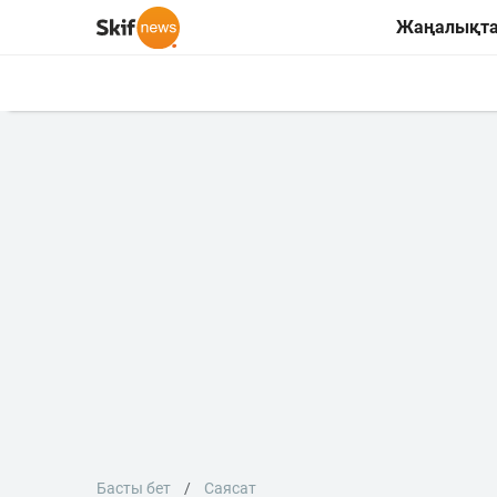
Жаңалықт
Басты бет
Саясат