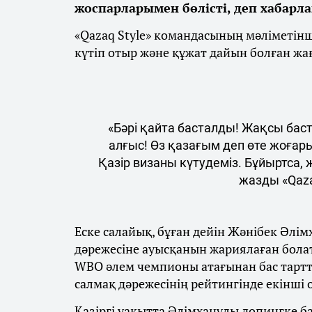
жоспарларымен бөлісті, деп хабарл
«Qazaq Style» командасының мәліметін
күтіп отыр және құжат дайын болған жа
«Бәрі қайта басталды! Жақсы бас
алғыс! Өз қазағым деп өте жоғар
Қазір визаны күтудеміз. Бұйыртса,
жазды «Qaza
Еске салайық, бұған дейін Жәнібек Әлім
дәрежесіне ауысқанын жариялаған бола
WBO әлем чемпионы атағынан бас тарт
салмақ дәрежесінің рейтингінде екінші
Қазіргі уақытта Әлімханұлы допингке 