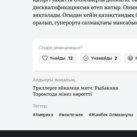
дисквалификациясын өтеп жатыр. Оның
аяқталады. Осыдан кейін қазақстандық
оралып, суперорта салмақтағы мансабы
Сіздің реакцияңыз?
Ұнайды
12
Ұнамайды
2
Алдыңғы жаңалық
Триллерге айналған матч: Рыбакина
Торонтода мінез көрсетті
Тегтер:
#Америка
#жекпе-жек
#Жәнібек Әлімханұлы