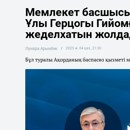
Мемлекет басшысы
Ұлы Герцогы Гийом
жеделхатын жолд
Лунара Арынбек
2025 ж. 04 қаз., 21:30
Бұл туралы Ақорданың баспасөз қызметі мә