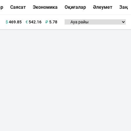
ар
Саясат
Экономика
Оқиғалар
Әлеумет
Заң
$
469.85
€
542.16
₽
5.78