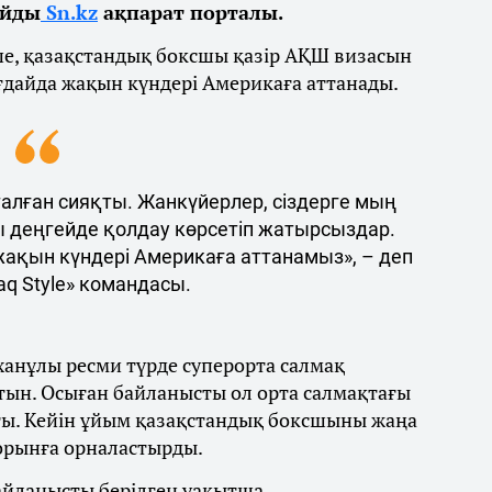
айды
Sn.kz
ақпарат порталы.
ше, қазақстандық боксшы қазір АҚШ визасын
ғдайда жақын күндері Америкаға аттанады.
талған сияқты. Жанкүйерлер, сіздерге мың
ы деңгейде қолдау көрсетіп жатырсыздар.
 жақын күндері Америкаға аттанамыз», – деп
q Style» командасы.
ханұлы ресми түрде суперорта салмақ
тын. Осыған байланысты ол орта салмақтағы
ты. Кейін ұйым қазақстандық боксшыны жаңа
 орынға орналастырды.
байланысты берілген уақытша