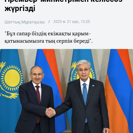
жүргізді
Шаттық Мұратқызы
2025 ж. 21 қар., 13:20
"Бұл сапар біздің екіжақты қарым-
қатынасымызға тың серпін береді".