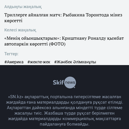
Алдыңғы жаңалық
Триллерге айналған матч: Рыбакина Торонтода мінез
көрсетті
Келесі жаңалық
«Менің ойыншықтарым»: Криштиану Роналду қымбат
автопаркін көрсетті (ФОТО)
Тегтер:
#Америка
#жекпе-жек
#Жәнібек Әлімханұлы
«SN.kz» ақпараттық порталына гиперсілтеме жасалған
жағдайда ғана материалдарды қолдануға рұқсат етіледі.
Ақпараттан дәйексөз алынғанда міндетті түрде сілтеме
жасалуы тиіс. Жазбаша түрде рұқсат берілмеген
жағдайда материалдарды коммерциялық мақсаттарға
пайдалануға болмайды.