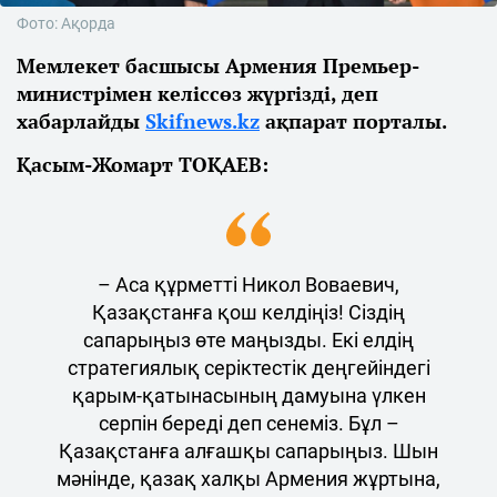
Фото: Ақорда
Мемлекет басшысы Армения Премьер-
министрімен келіссөз жүргізді, деп
хабарлайды
Skifnews.kz
ақпарат порталы.
Қасым-Жомарт ТОҚАЕВ:
– Аса құрметті Никол Воваевич,
Қазақстанға қош келдіңіз! Сіздің
сапарыңыз өте маңызды. Екі елдің
стратегиялық серіктестік деңгейіндегі
қарым-қатынасының дамуына үлкен
серпін береді деп сенеміз. Бұл –
Қазақстанға алғашқы сапарыңыз. Шын
мәнінде, қазақ халқы Армения жұртына,