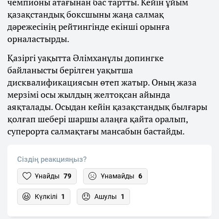
чемпионы атағынан бас тартты. Кейін ұйым
қазақстандық боксшыны жаңа салмақ
дәрежесінің рейтингінде екінші орынға
орналастырды.
Қазіргі уақытта Әлімханұлы допингке
байланысты берілген уақытша
дисквалификациясын өтеп жатыр. Оның жаза
мерзімі осы жылдың желтоқсан айында
аяқталады. Осыдан кейін қазақстандық былғары
қолғап шебері шаршы алаңға қайта оралып,
суперорта салмақтағы мансабын бастайды.
Сіздің реакцияңыз?
Ұнайды
79
Ұнамайды
6
Күлкілі
1
Ашулы
1