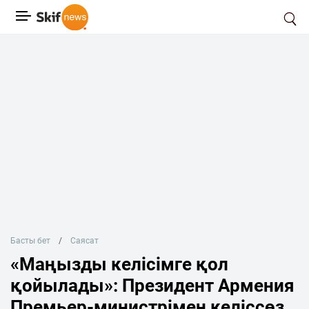
Басты бет
Саясат
«Маңызды келісімге қол
қойылады»: Президент Армения
Премьер-министрімен келіссөз