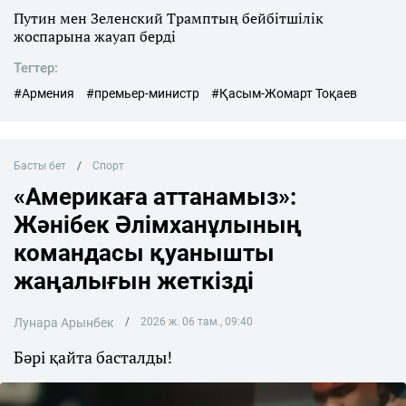
Путин мен Зеленский Трамптың бейбітшілік
жоспарына жауап берді
Тегтер:
#Армения
#премьер-министр
#Қасым-Жомарт Тоқаев
Басты бет
Спорт
«Америкаға аттанамыз»:
Жәнібек Әлімханұлының
командасы қуанышты
жаңалығын жеткізді
Лунара Арынбек
2026 ж. 06 там., 09:40
Бәрі қайта басталды!