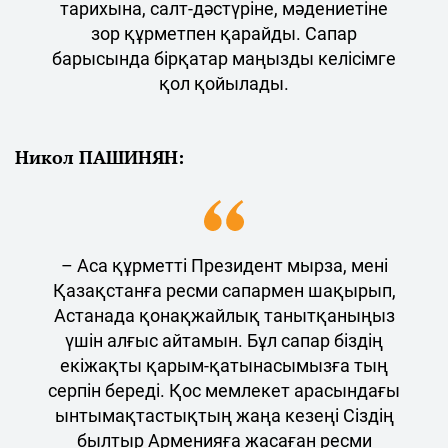
тарихына, салт-дәстүріне, мәдениетіне
зор құрметпен қарайды. Сапар
барысында бірқатар маңызды келісімге
қол қойылады.
Никол ПАШИНЯН:
– Аса құрметті Президент мырза, мені
Қазақстанға ресми сапармен шақырып,
Астанада қонақжайлық танытқаныңыз
үшін алғыс айтамын. Бұл сапар біздің
екіжақты қарым-қатынасымызға тың
серпін береді. Қос мемлекет арасындағы
ынтымақтастықтың жаңа кезеңі Сіздің
былтыр Арменияға жасаған ресми