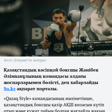
Фото: Әлеуметтік желіден
Қазақстандық кәсіпқой боксшы Жәнібек
Әлімханұлының командасы алдағы
жоспарларымен бөлісті, деп хабарлайды
Sn.kz
ақпарат порталы.
«Qazaq Style» командасының мәліметінше,
қазақстандық боксшы қазір АҚШ визасын күтіп
отыр және құжат дайын болған жағдайда жақын