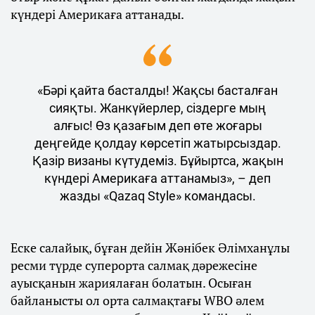
күндері Америкаға аттанады.
«Бәрі қайта басталды! Жақсы басталған
сияқты. Жанкүйерлер, сіздерге мың
алғыс! Өз қазағым деп өте жоғары
деңгейде қолдау көрсетіп жатырсыздар.
Қазір визаны күтудеміз. Бұйыртса, жақын
күндері Америкаға аттанамыз», – деп
жазды «Qazaq Style» командасы.
Еске салайық, бұған дейін Жәнібек Әлімханұлы
ресми түрде суперорта салмақ дәрежесіне
ауысқанын жариялаған болатын. Осыған
байланысты ол орта салмақтағы WBO әлем