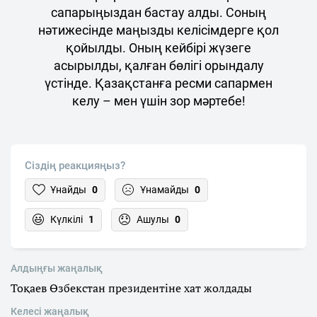
сапарыңыздан бастау алды. Соның
нәтижесінде маңызды келісімдерге қол
қойылды. Оның кейбірі жүзеге
асырылды, қалған бөлігі орындалу
үстінде. Қазақстанға ресми сапармен
келу – мен үшін зор мәртебе!
Сіздің реакцияңыз?
Ұнайды
0
Ұнамайды
0
Күлкілі
1
Ашулы
0
Алдыңғы жаңалық
Тоқаев Өзбекстан президентіне хат жолдады
Келесі жаңалық