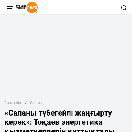
Басты бет
Саясат
«Саланы түбегейлі жаңғырту
керек»: Тоқаев энергетика
қызметкерлерін құттықтады