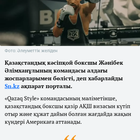
Фото: Әлеуметтік желіден
Қазақстандық кәсіпқой боксшы Жәнібек
Әлімханұлының командасы алдағы
жоспарларымен бөлісті, деп хабарлайды
Sn.kz
ақпарат порталы.
«Qazaq Style» командасының мәліметінше,
қазақстандық боксшы қазір АҚШ визасын күтіп
отыр және құжат дайын болған жағдайда жақын
күндері Америкаға аттанады.