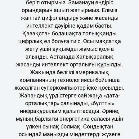
беріп отырмыз. Заманауи өндіріс
орындарын ашып жатырмыз. Еліміз
жаппай цифрландыру және жасанды
интеллект дәуіріне қадам басты.
Қазақстан болашақта толыққанды
цифрлық ел болуға тиіс. Осы мақсатқа
жету үшін ауқымды жұмыс қолға
алынды. Астанада Халықаралық
жасанды интеллект орталығы құрылды.
Жақында белгілі америкалық
компанияның технологиясы бойынша
жасалған суперкомпьютер іске қосылды.
Жаһандық үрдістерге сай жаңа «дата-
орталықтар» салынады, «бұлтты»
инфрақұрылым қалыптасады. Әрине,
мұның барлығы энергетика саласы үшін
үлкен сынақ болмақ. Сондықтан
осындай маңызды міндеттерді жүзеге