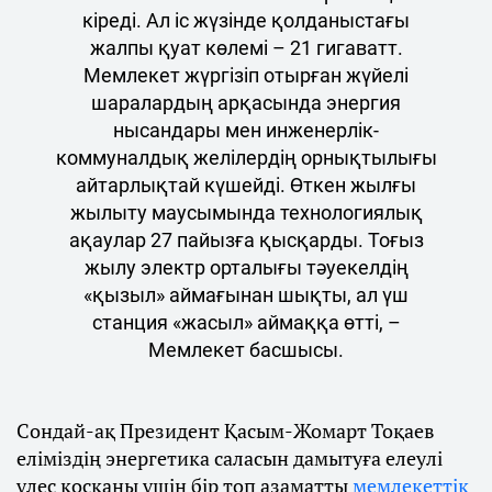
кіреді. Ал іс жүзінде қолданыстағы
жалпы қуат көлемі – 21 гигаватт.
Мемлекет жүргізіп отырған жүйелі
шаралардың арқасында энергия
нысандары мен инженерлік-
коммуналдық желілердің орнықтылығы
айтарлықтай күшейді. Өткен жылғы
жылыту маусымында технологиялық
ақаулар 27 пайызға қысқарды. Тоғыз
жылу электр орталығы тәуекелдің
«қызыл» аймағынан шықты, ал үш
станция «жасыл» аймаққа өтті, –
Мемлекет басшысы.
Сондай-ақ Президент Қасым-Жомарт Тоқаев
еліміздің энергетика саласын дамытуға елеулі
үлес қосқаны үшін бір топ азаматты
мемлекеттік