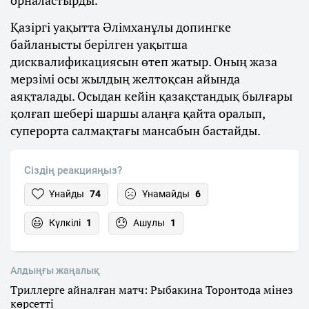
орналастырды.
Қазіргі уақытта Әлімханұлы допингке
байланысты берілген уақытша
дисквалификациясын өтеп жатыр. Оның жаза
мерзімі осы жылдың желтоқсан айында
аяқталады. Осыдан кейін қазақстандық былғары
қолғап шебері шаршы алаңға қайта оралып,
суперорта салмақтағы мансабын бастайды.
Сіздің реакцияңыз?
Ұнайды
74
Ұнамайды
6
Күлкілі
1
Ашулы
1
Алдыңғы жаңалық
Триллерге айналған матч: Рыбакина Торонтода мінез
көрсетті