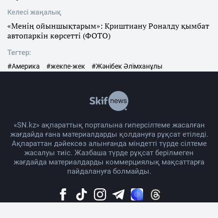
Келесі жаңалық
«Менің ойыншықтарым»: Криштиану Роналду қымбат
автопаркін көрсетті (ФОТО)
Тегтер:
#Америка
#жекпе-жек
#Жәнібек Әлімханұлы
«SN.kz» ақпараттық порталына гиперсілтеме жасалған
жағдайда ғана материалдарды қолдануға рұқсат етіледі.
Ақпараттан дәйексөз алынғанда міндетті түрде сілтеме
жасалуы тиіс. Жазбаша түрде рұқсат берілмеген
жағдайда материалдарды коммерциялық мақсаттарға
пайдалануға болмайды.
Жоба жайында