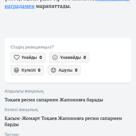
наградамен
марапаттады.
Сіздің реакцияңыз?
Ұнайды
0
Ұнамайды
0
Күлкілі
0
Ашулы
0
Алдыңғы жаңалық
Тоқаев ресми сапармен Жапонияға барады
Келесі жаңалық
Қасым-Жомарт Тоқаев Жапонияға ресми сапармен
барды
Тегтер: