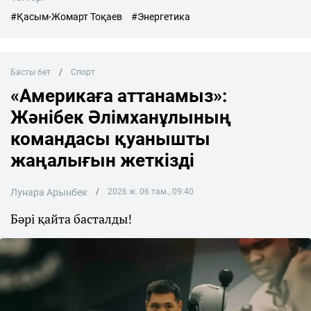
#Қасым-Жомарт Тоқаев
#Энергетика
Басты бет
Спорт
«Америкаға аттанамыз»:
Жәнібек Әлімханұлының
командасы қуанышты
жаңалығын жеткізді
Лунара Арынбек
2026 ж. 06 там., 09:40
Бәрі қайта басталды!