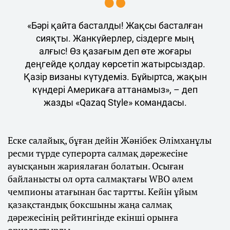
«Бәрі қайта басталды! Жақсы басталған
сияқты. Жанкүйерлер, сіздерге мың
алғыс! Өз қазағым деп өте жоғары
деңгейде қолдау көрсетіп жатырсыздар.
Қазір визаны күтудеміз. Бұйыртса, жақын
күндері Америкаға аттанамыз», – деп
жазды «Qazaq Style» командасы.
Еске салайық, бұған дейін Жәнібек Әлімханұлы
ресми түрде суперорта салмақ дәрежесіне
ауысқанын жариялаған болатын. Осыған
байланысты ол орта салмақтағы WBO әлем
чемпионы атағынан бас тартты. Кейін ұйым
қазақстандық боксшыны жаңа салмақ
дәрежесінің рейтингінде екінші орынға