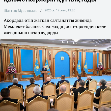
Шаттық Мұратқызы
2025 ж. 17 жел., 13:20
Ақордада өтіп жатқан салтанатты жиында
Мемлекет басшысы еліміздің өсіп-өркендеп келе
жатқанына назар аударды.