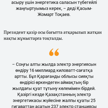
асыру үшін энергетика саласын түбегейлі
жаңғыртуымыз керек, – деді Қасым-
Жомарт Тоқаев.
Президент қазір осы бағытта атқарылып жатқан
нақты жұмыстарға тоқталды.
– Cоңғы алты жылда электр энергиясын
өндіру 16 миллиард киловатт-сағатқа
артты. Бұл Қарағанды облысы сияқты
өндірісі өркендеген аймақтың бір
жылдағы қуат тұтыну көлемімен бірдей.
Қазіргі кезде Қазақстанның электр
энергетикасы жүйесіне жалпы қуаты 25
гигаваттан асатын 237 электр станциясы