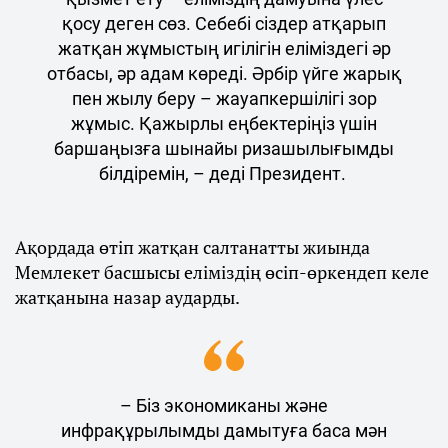
қосу деген сөз. Себебі сіздер атқарып
жатқан жұмыстың игілігін еліміздегі әр
отбасы, әр адам көреді. Әрбір үйге жарық
пен жылу беру – жауапкершілігі зор
жұмыс. Қажырлы еңбектеріңіз үшін
баршаңызға шынайы ризашылығымды
білдіремін, – деді Президент.
Ақордада өтіп жатқан салтанатты жиында
Мемлекет басшысы еліміздің өсіп-өркендеп келе
жатқанына назар аударды.
– Біз экономиканы және
инфрақұрылымды дамытуға баса мән