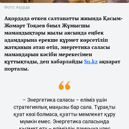
Фото: Ақорда
Ақордада өткен салтанатты жиында Қасым-
Жомарт Тоқаев биыл Жұмысшы
мамандықтары жылы аясында еңбек
адамдарына ерекше құрмет көрсетіліп
жатқанын атап өтіп, энергетика саласы
мамандарын кәсіби мерекесімен
құттықтады, деп хабарлайды
Sn.kz
ақпарат
порталы.
– Энергетика саласы – еліміз үшін
стратегиялық маңызы бар сала. Тұрақты
қуат көзі болмаса, қуатты мемлекет құру
мүмкін емес. Энергетика саласында
қызмет ету – еліміздің дамуына үлес