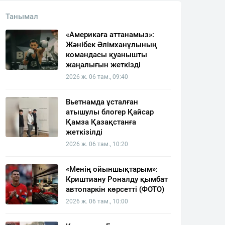
Танымал
«Америкаға аттанамыз»:
Жәнібек Әлімханұлының
командасы қуанышты
жаңалығын жеткізді
2026 ж. 06 там., 09:40
Вьетнамда ұсталған
атышулы блогер Қайсар
Қамза Қазақстанға
жеткізілді
2026 ж. 06 там., 10:20
«Менің ойыншықтарым»:
Криштиану Роналду қымбат
автопаркін көрсетті (ФОТО)
2026 ж. 06 там., 10:00