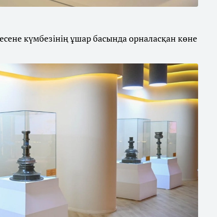
кесене күмбезінің ұшар басында орналасқан көне