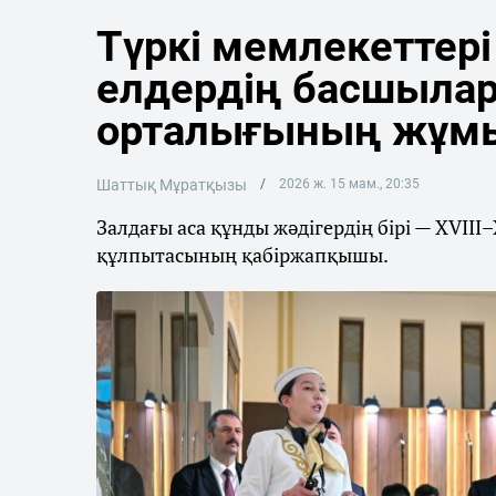
Түркі мемлекеттер
елдердің басшылары
орталығының жұм
Шаттық Мұратқызы
2026 ж. 15 мам., 20:35
Залдағы аса құнды жәдігердің бірі — XVII
құлпытасының қабіржапқышы.