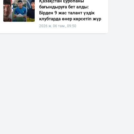
Қазақстан Еуропаны
бағындыруға бет алды:
Бірден 9 жас талант үздік
клубтарда өнер көрсетіп жүр
2026 ж. 06 там., 09:50