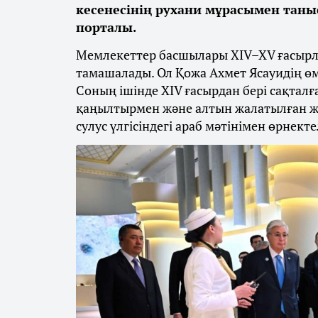
кесенесінің рухани мұрасымен таны
порталы.
Мемлекеттер басшылары XIV–XV ғасырлар
тамашалады. Ол Қожа Ахмет Ясауидің өм
Соның ішінде XIV ғасырдан бері сақталға
қаңылтырмен және алтын жалатылған жа
сулус үлгісіндегі араб мәтінімен өрнекте