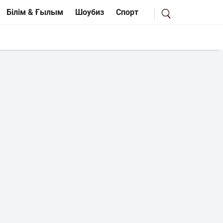
Білім & Ғылым
Шоубиз
Спорт