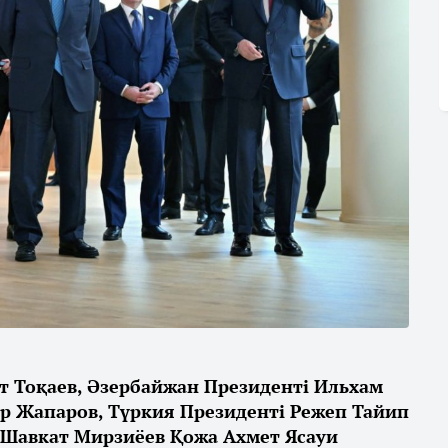
т Тоқаев, Әзербайжан Президенті Ильхам
р Жапаров, Түркия Президенті Режеп Тайип
 Шавкат Мирзиёев Қожа Ахмет Ясауи