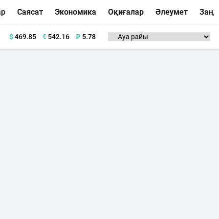
ар
Саясат
Экономика
Оқиғалар
Әлеумет
Заң
$
469.85
€
542.16
₽
5.78