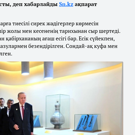
сты, деп хабарлайды
Sn.kz
ақпарат
ға тиесілі сирек жәдігерлер көрмесін
ір жолы мен кесененің тарихынан сыр шертеді.
н қабірхананың ағаш есігі бар. Есік сүйекпен,
зулармен безендірілген. Сондай-ақ куфа мен
лген.