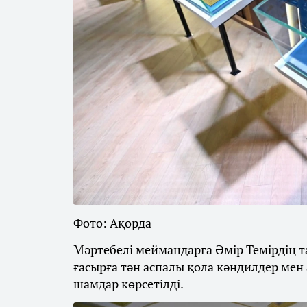
Фото: Ақорда
Мәртебелі меймандарға Әмір Темірдің 
ғасырға тән аспалы қола кәндилдер мен
шамдар көрсетілді.