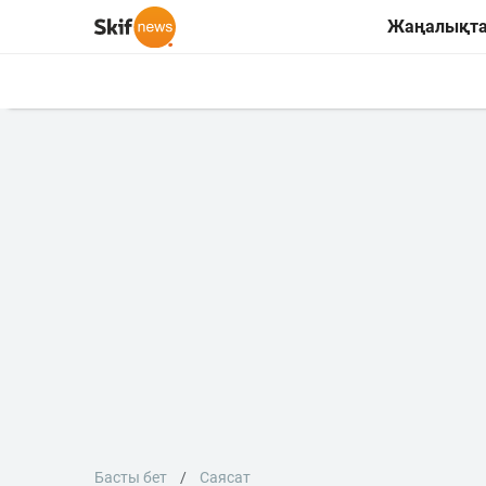
Жаңалықт
Басты бет
Саясат