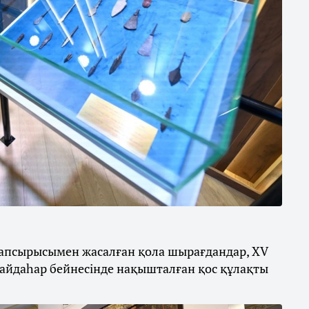
тапсырысымен жасалған қола шырағдандар, XV
 айдаһар бейнесінде нақышталған қос құлақты