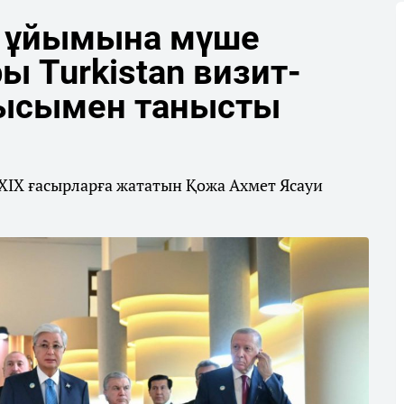
і ұйымына мүше
 Turkistan визит-
ысымен танысты
I–XIX ғасырларға жататын Қожа Ахмет Ясауи