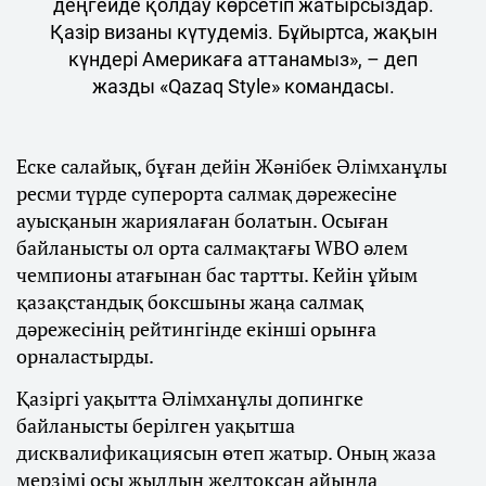
деңгейде қолдау көрсетіп жатырсыздар.
Қазір визаны күтудеміз. Бұйыртса, жақын
күндері Америкаға аттанамыз», – деп
жазды «Qazaq Style» командасы.
Еске салайық, бұған дейін Жәнібек Әлімханұлы
ресми түрде суперорта салмақ дәрежесіне
ауысқанын жариялаған болатын. Осыған
байланысты ол орта салмақтағы WBO әлем
чемпионы атағынан бас тартты. Кейін ұйым
қазақстандық боксшыны жаңа салмақ
дәрежесінің рейтингінде екінші орынға
орналастырды.
Қазіргі уақытта Әлімханұлы допингке
байланысты берілген уақытша
дисквалификациясын өтеп жатыр. Оның жаза
мерзімі осы жылдың желтоқсан айында