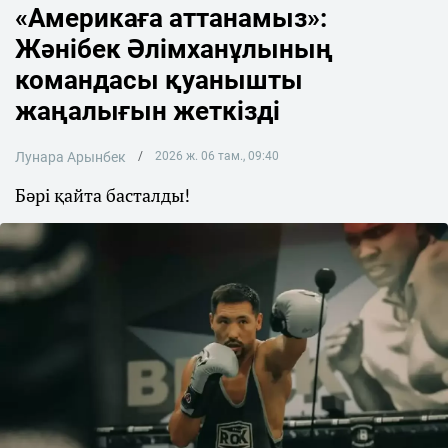
«Америкаға аттанамыз»:
Жәнібек Әлімханұлының
командасы қуанышты
жаңалығын жеткізді
Лунара Арынбек
2026 ж. 06 там., 09:40
Бәрі қайта басталды!