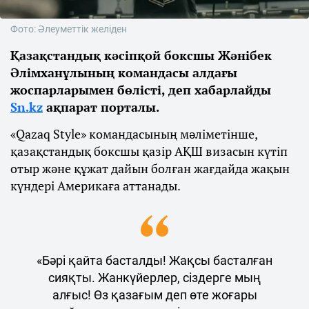
Фото: Әлеуметтік желіден
Қазақстандық кәсіпқой боксшы Жәнібек
Әлімханұлының командасы алдағы
жоспарларымен бөлісті, деп хабарлайды
Sn.kz
ақпарат порталы.
«Qazaq Style» командасының мәліметінше,
қазақстандық боксшы қазір АҚШ визасын күтіп
отыр және құжат дайын болған жағдайда жақын
күндері Америкаға аттанады.
«Бәрі қайта басталды! Жақсы басталған
сияқты. Жанкүйерлер, сіздерге мың
алғыс! Өз қазағым деп өте жоғары