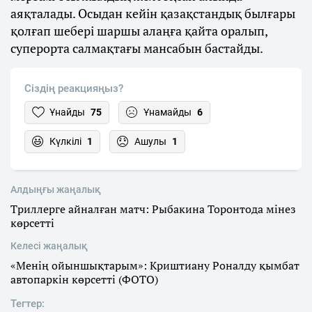
аяқталады. Осыдан кейін қазақстандық былғары
қолғап шебері шаршы алаңға қайта оралып,
суперорта салмақтағы мансабын бастайды.
Сіздің реакцияңыз?
Ұнайды
75
Ұнамайды
6
Күлкілі
1
Ашулы
1
Алдыңғы жаңалық
Триллерге айналған матч: Рыбакина Торонтода мінез
көрсетті
Келесі жаңалық
«Менің ойыншықтарым»: Криштиану Роналду қымбат
автопаркін көрсетті (ФОТО)
Тегтер: