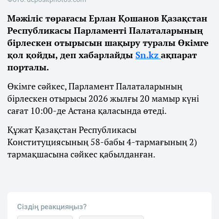
Мәжіліс төрағасы Ерлан Қошанов Қазақстан
Республикасы Парламенті Палаталарының
бірлескен отырысын шақыру туралы Өкімге
қол қойды, деп хабарлайды
Sn.kz
ақпарат
порталы.
Өкімге сәйкес, Парламент Палаталарының
бірлескен отырысы 2026 жылғы 20 мамыр күні
сағат 10:00-де Астана қаласында өтеді.
Құжат Қазақстан Республикасы
Конституциясының 58-бабы 4-тармағының 2)
тармақшасына сәйкес қабылданған.
Сіздің реакцияңыз?