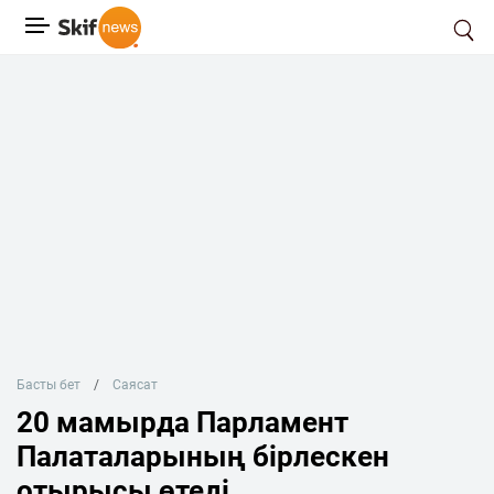
Басты бет
Саясат
20 мамырда Парламент
Палаталарының бірлескен
отырысы өтеді