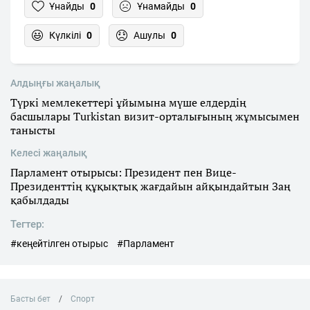
Ұнайды
0
Ұнамайды
0
Күлкілі
0
Ашулы
0
Алдыңғы жаңалық
Түркі мемлекеттері ұйымына мүше елдердің
басшылары Turkistan визит-орталығының жұмысымен
танысты
Келесі жаңалық
Парламент отырысы: Президент пен Вице-
Президенттің құқықтық жағдайын айқындайтын Заң
қабылдады
Тегтер:
#кеңейтілген отырыс
#Парламент
Басты бет
Спорт