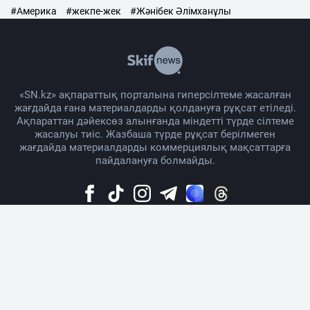
#Америка
#жекпе-жек
#Жәнібек Әлімханұлы
«SN.kz» ақпараттық порталына гиперсілтеме жасалған
жағдайда ғана материалдарды қолдануға рұқсат етіледі.
Ақпараттан дәйексөз алынғанда міндетті түрде сілтеме
жасалуы тиіс. Жазбаша түрде рұқсат берілмеген
жағдайда материалдарды коммерциялық мақсаттарға
пайдалануға болмайды.
Жоба жайында
Материалды қолдану тәртібі
Байланыс
Жарнама