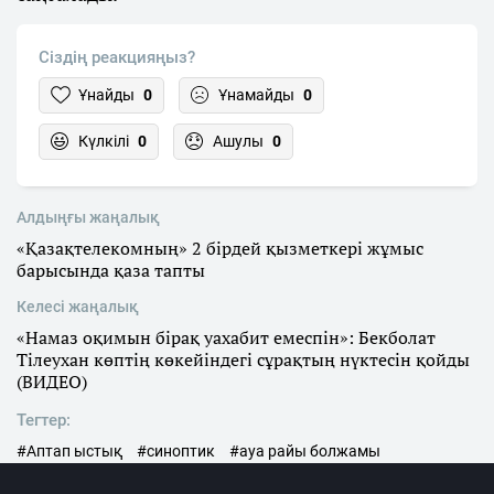
Сіздің реакцияңыз?
Ұнайды
0
Ұнамайды
0
Күлкілі
0
Ашулы
0
Алдыңғы жаңалық
«Қазақтелекомның» 2 бірдей қызметкері жұмыс
барысында қаза тапты
Келесі жаңалық
«Намаз оқимын бірақ уахабит емеспін»: Бекболат
Тілеухан көптің көкейіндегі сұрақтың нүктесін қойды
(ВИДЕО)
Тегтер:
#Аптап ыстық
#синоптик
#ауа райы болжамы