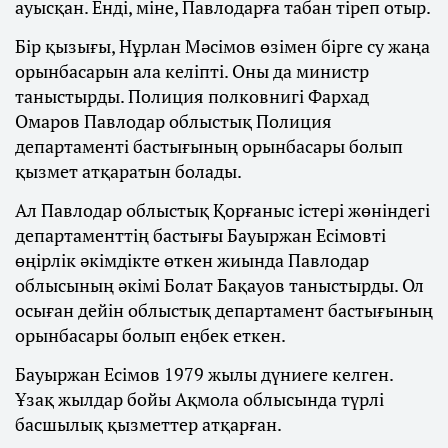
ауысқан. Енді, міне, Павлодарға табан тіреп отыр.
Бір қызығы, Нұрлан Мәсімов өзімен бірге су жаңа
орынбасарын ала келіпті. Оны да министр
таныстырды. Полиция полковнигі Фархад
Омаров Павлодар облыстық Полиция
департаменті бастығының орынбасары болып
қызмет атқаратын болады.
Ал Павлодар облыстық Қорғаныс істері жөніндегі
департаменттің бастығы Бауыржан Есімовті
өңірлік әкімдікте өткен жиында Павлодар
облысының әкімі Болат Бақауов таныстырды. Ол
осыған дейін облыстық департамент бастығының
орынбасары болып еңбек еткен.
Бауыржан Есімов 1979 жылы дүниеге келген.
Ұзақ жылдар бойы Ақмола облысында түрлі
басшылық қызметтер атқарған.