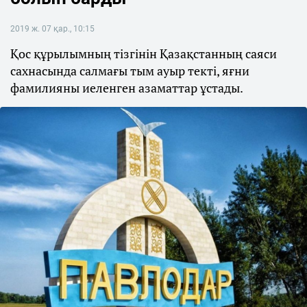
2019 ж. 07 қар., 10:15
Қос құрылымның тізгінін Қазақстанның саяси
сахнасында салмағы тым ауыр текті, яғни
фамилияны иеленген азаматтар ұстады.