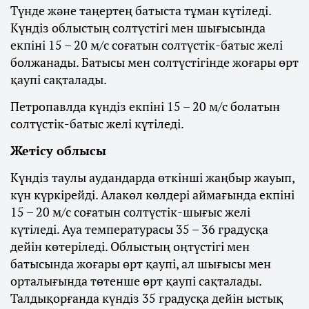
Түнде және таңертең батыста тұман күтіледі.
Күндіз облыстың солтүстігі мен шығысында
екпіні 15 – 20 м/с соғатын солтүстік-батыс желі
болжанады. Батысы мен солтүстігінде жоғары өрт
қаупі сақталады.
Петропавлда күндіз екпіні 15 – 20 м/с болатын
солтүстік-батыс желі күтіледі.
Жетісу облысы
Күндіз таулы аудандарда өткінші жаңбыр жауып,
күн күркірейді. Алакөл көлдері аймағында екпіні
15 – 20 м/с соғатын солтүстік-шығыс желі
күтіледі. Ауа температурасы 35 – 36 градусқа
дейін көтеріледі. Облыстың оңтүстігі мен
батысында жоғары өрт қаупі, ал шығысы мен
орталығында төтенше өрт қаупі сақталады.
Талдықорғанда күндіз 35 градусқа дейін ыстық