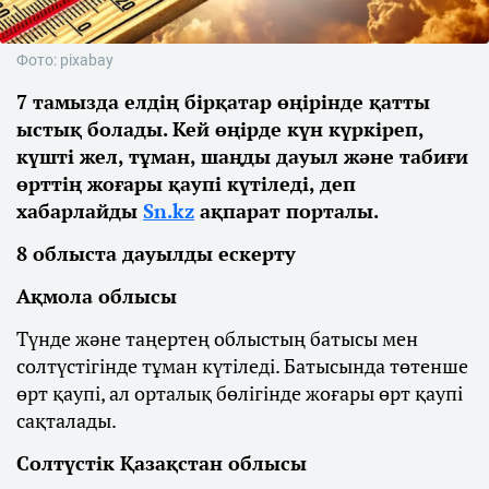
Фото: pixabay
7 тамызда елдің бірқатар өңірінде қатты
ыстық болады. Кей өңірде күн күркіреп,
күшті жел, тұман, шаңды дауыл және табиғи
өрттің жоғары қаупі күтіледі, деп
хабарлайды
Sn.kz
ақпарат порталы.
8 облыста дауылды ескерту
Ақмола облысы
Түнде және таңертең облыстың батысы мен
солтүстігінде тұман күтіледі. Батысында төтенше
өрт қаупі, ал орталық бөлігінде жоғары өрт қаупі
сақталады.
Солтүстік Қазақстан облысы