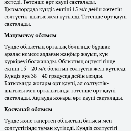
жетеді. Төтенше өрт қаупі сақталады.
Қызылордада күндіз екпіні 15 м/с дейін жететін
солтүстік-шығыс желі күтіледі. Төтенше өрт қаупі
сақталады.
Маңғыстау облысы
Түнде облыстың орталық бөлігінде бұршақ
аралас немесе аздаған жаңбыр жауып, күн
күркіреуі болжанады. Облыстың оңтүстігінде
екпіні 15 – 20 м/с болатын солтүстік желі күтіледі.
Күндіз ауа 38 – 40 градусқа дейін ысиды.
Батысында жоғары өрт қаупі, ал солтүстік-
шығысы мен орталығында төтенше өрт қаупі
сақталады. Ақтауда жоғары өрт қаупі сақталады.
Қостанай облысы
Түнде және таңертең облыстың батысы мен
солтүстігінде тұман күтіледі. Күндіз солтүстігі