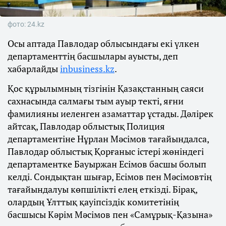
фото: 24.kz
Осы аптада Павлодар облысындағы екі үлкен
департаменттің басшылары ауысты, деп
хабарлайды
inbusiness.kz
.
Қос құрылымның тізгінін Қазақстанның саяси
сахнасында салмағы тым ауыр текті, яғни
фамилияны иеленген азаматтар ұстады. Дәлірек
айтсақ, Павлодар облыстық Полиция
департаментіне Нұрлан Мәсімов тағайындалса,
Павлодар облыстық Қорғаныс істері жөніндегі
департаментке Бауыржан Есімов басшы болып
келді. Сондықтан шығар, Есімов пен Мәсімовтің
тағайындалуы көпшілікті елең еткізді. Бірақ,
олардың Ұлттық қауіпсіздік комитетінің
басшысы Кәрім Мәсімов пен «Самұрық-Қазына»