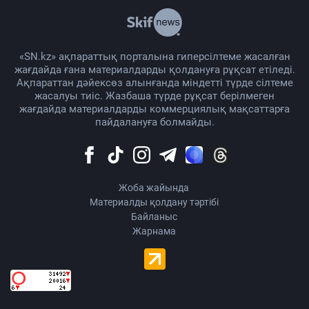
«SN.kz» ақпараттық порталына гиперсілтеме жасалған
жағдайда ғана материалдарды қолдануға рұқсат етіледі.
Ақпараттан дәйексөз алынғанда міндетті түрде сілтеме
жасалуы тиіс. Жазбаша түрде рұқсат берілмеген
жағдайда материалдарды коммерциялық мақсаттарға
пайдалануға болмайды.
Жоба жайында
Материалды қолдану тәртібі
Байланыс
Жарнама