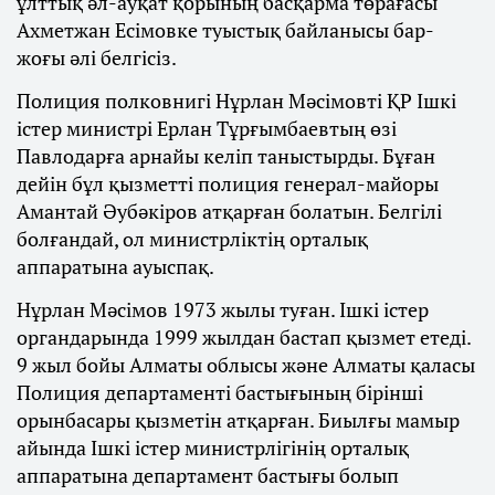
ұлттық әл-ауқат қорының басқарма төрағасы
Ахметжан Есімовке туыстық байланысы бар-
жоғы әлі белгісіз.
Полиция полковнигі Нұрлан Мәсімовті ҚР Ішкі
істер министрі Ерлан Тұрғымбаевтың өзі
Павлодарға арнайы келіп таныстырды. Бұған
дейін бұл қызметті полиция генерал-майоры
Амантай Әубәкіров атқарған болатын. Белгілі
болғандай, ол министрліктің орталық
аппаратына ауыспақ.
Нұрлан Мәсімов 1973 жылы туған. Ішкі істер
органдарында 1999 жылдан бастап қызмет етеді.
9 жыл бойы Алматы облысы және Алматы қаласы
Полиция департаменті бастығының бірінші
орынбасары қызметін атқарған. Биылғы мамыр
айында Ішкі істер министрлігінің орталық
аппаратына департамент бастығы болып