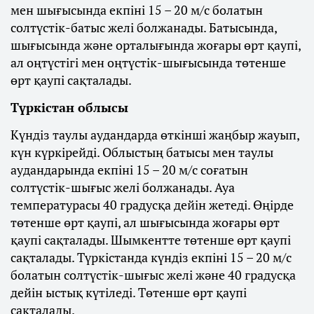
мен шығысында екпіні 15 – 20 м/с болатын
солтүстік-батыс желі болжанады. Батысында,
шығысында және орталығында жоғары өрт қаупі,
ал оңтүстігі мен оңтүстік-шығысында төтенше
өрт қаупі сақталады.
Түркістан облысы
Күндіз таулы аудандарда өткінші жаңбыр жауып,
күн күркірейді. Облыстың батысы мен таулы
аудандарында екпіні 15 – 20 м/с соғатын
солтүстік-шығыс желі болжанады. Ауа
температурасы 40 градусқа дейін жетеді. Өңірде
төтенше өрт қаупі, ал шығысында жоғары өрт
қаупі сақталады. Шымкентте төтенше өрт қаупі
сақталады. Түркістанда күндіз екпіні 15 – 20 м/с
болатын солтүстік-шығыс желі және 40 градусқа
дейін ыстық күтіледі. Төтенше өрт қаупі
сақталады.