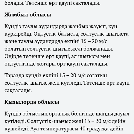
болады. Төтенше өрт қаупі сақталады.
Жамбыл облысы
Күндіз таулы аудандарда жаңбыр жауып, күн
күркірейді. Оңтүстік-батыста, солтүстік-шығыста
және таулы аудандарда екпіні 15 – 20 м/с
болатын солтүстік-шығыс желі болжанады.
Өңірде төтенше өрт қаупі, ал шығысы мен
оңтүстігінде жоғары өрт қаупі сақталады.
Таразда күндіз екпіні 15 – 20 м/с соғатын
солтүстік-шығыс желі күтіледі. Төтенше өрт қаупі
сақталады.
Қызылорда облысы
Күндіз облыстың орталық бөлігінде шаңды дауыл
күтіледі. Солтүстік-шығыс желі 15 – 20 м/с дейін
күшейеді. Ауа температурасы 40 градусқа дейін