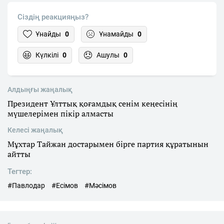
Сіздің реакцияңыз?
Ұнайды
0
Ұнамайды
0
Күлкілі
0
Ашулы
0
Алдыңғы жаңалық
Президент Ұлттық қоғамдық сенім кеңесінің
мүшелерімен пікір алмасты
Келесі жаңалық
Мұхтар Тайжан достарымен бірге партия құратынын
айтты
Тегтер:
#Павлодар
#Есімов
#Мәсімов