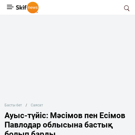
Басты бет
Саясат
Ауыс-түйіс: Мәсімов пен Есімов
Павлодар облысына бастық
болып барды