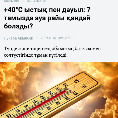
Басты бет
Жаңалықтар
+40°C ыстық пен дауыл: 7
тамызда ауа райы қандай
болады?
Лунара Арынбек
2026 ж. 07 там., 07:30
Түнде және таңертең облыстың батысы мен
солтүстігінде тұман күтіледі.