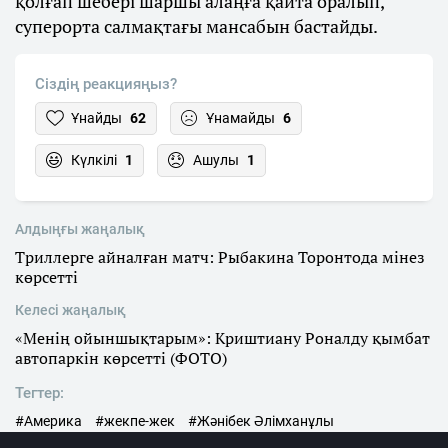
қолғап шебері шаршы алаңға қайта оралып,
суперорта салмақтағы мансабын бастайды.
Сіздің реакцияңыз?
Ұнайды
62
Ұнамайды
6
Күлкілі
1
Ашулы
1
Алдыңғы жаңалық
Триллерге айналған матч: Рыбакина Торонтода мінез
көрсетті
Келесі жаңалық
«Менің ойыншықтарым»: Криштиану Роналду қымбат
автопаркін көрсетті (ФОТО)
Тегтер:
#Америка
#жекпе-жек
#Жәнібек Әлімханұлы