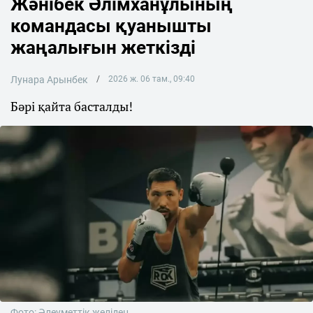
Жәнібек Әлімханұлының
командасы қуанышты
жаңалығын жеткізді
Лунара Арынбек
2026 ж. 06 там., 09:40
Бәрі қайта басталды!
Фото: Әлеуметтік желіден