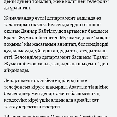
дейін дүкені тоналып, жеке көлігінен телефоны
да ұрланған.
Жиналғандар әуелі департамент алдында өз
талаптарын оқыды. Белсенділердің өтінішін
оқыған Данияр Байтілеу департамент басшысы
Ералы Жұмаханбетовтен Мұхаммедовке "қоқан-
лоқыны" кім жасағанын анықтап, белсенділерді
қудаламауды, үйлерін аңдуды тоқтатуды талап
етті. Белсенділер департамент басшысы "Ералы
Жұмаханбетов халықтың алдына шықсын!" деп
айқайлады.
Департамент өкілі белсенділерді ішке
телефонсыз кіруге шақырды. Азаттық тілшісіне
белсенділер мен департамент басшысының
кездесуіне кіруі үшін алдын ала арнайы хат
тастау керектігін ескертті.
19 қарашада Нұржан Мұхаммедов "иттің басын