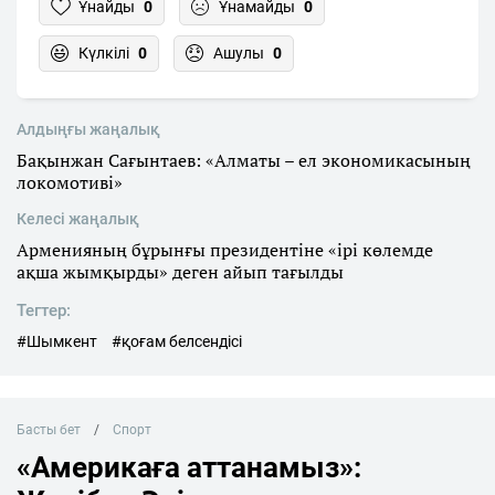
Ұнайды
0
Ұнамайды
0
Күлкілі
0
Ашулы
0
Алдыңғы жаңалық
Бақынжан Сағынтаев: «Алматы – ел экономикасының
локомотиві»
Келесі жаңалық
Арменияның бұрынғы президентіне «ірі көлемде
ақша жымқырды» деген айып тағылды
Тегтер:
#Шымкент
#қоғам белсендісі
Басты бет
Спорт
«Америкаға аттанамыз»: