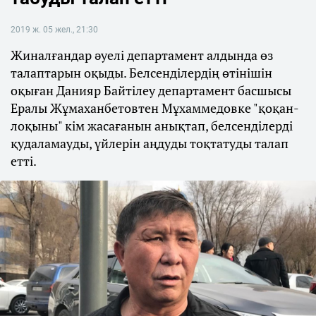
2019 ж. 05 жел., 21:30
Жиналғандар әуелі департамент алдында өз
талаптарын оқыды. Белсенділердің өтінішін
оқыған Данияр Байтілеу департамент басшысы
Ералы Жұмаханбетовтен Мұхаммедовке "қоқан-
лоқыны" кім жасағанын анықтап, белсенділерді
қудаламауды, үйлерін аңдуды тоқтатуды талап
етті.