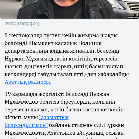
Фото: azattyq.org
5 желтоқсанда түстен кейін жиырма шақты
белсенді Шымкент қалалық Полиция
департаментінің алдына жиналып, белсенді
Нұржан Мұхаммедовтің көлігінің терезесін
шағып, дөңгелегін жарып, иттің басын тастап
кеткендерді табуды талап етті,-деп хабарлайды
Азаттық радиосы.
19 қарашада жергілікті белсенді Нұржан
Мұхаммедов белгісіз біреулердің көлігінің
терезесін шағып, иттің басын тастап кеткенін
айтып, мұны
"азаматтық
белсенділігімен"
байланыстырған еді. Нұржан
Мұхаммедовтің Азаттыққа айтуынша, осыған