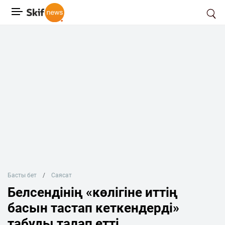
Басты бет
Саясат
Белсендінің «көлігіне иттің
басын тастап кеткендерді»
табуды талап етті