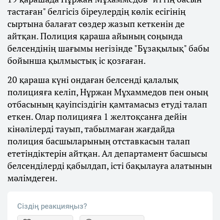
тастаған" белгісіз біреулердің көлік есігінің
сыртына балағат сөздер жазып кеткенін де
айтқан. Полиция қараша айының соңында
белсендінің шағымы негізінде "Бұзақылық" бабы
бойынша қылмыстық іс қозғаған.
20 қараша күні ондаған белсенді қалалық
полицияға келіп, Нұржан Мұхаммедов пен оның
отбасының қауіпсіздігін қамтамасыз етуді талап
еткен. Олар полицияға 1 желтоқсанға дейін
кінәлілерді тауып, табылмаған жағдайда
полиция басшыларының отставкасын талап
ететіндіктерін айтқан. Ал департамент басшысы
белсенділерді қабылдап, істі бақылауға алатынын
мәлімдеген.
Сіздің реакцияңыз?