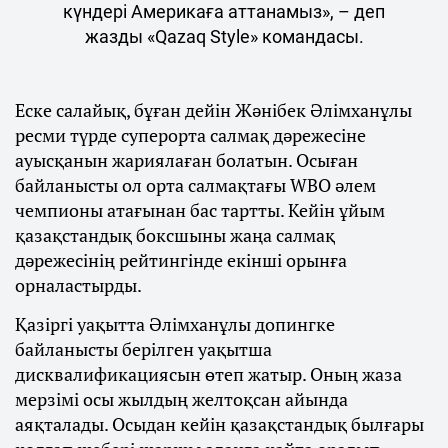
күндері Америкаға аттанамыз», – деп
жазды «Qazaq Style» командасы.
Еске салайық, бұған дейін Жәнібек Әлімханұлы
ресми түрде суперорта салмақ дәрежесіне
ауысқанын жариялаған болатын. Осыған
байланысты ол орта салмақтағы WBO әлем
чемпионы атағынан бас тартты. Кейін ұйым
қазақстандық боксшыны жаңа салмақ
дәрежесінің рейтингінде екінші орынға
орналастырды.
Қазіргі уақытта Әлімханұлы допингке
байланысты берілген уақытша
дисквалификациясын өтеп жатыр. Оның жаза
мерзімі осы жылдың желтоқсан айында
аяқталады. Осыдан кейін қазақстандық былғары