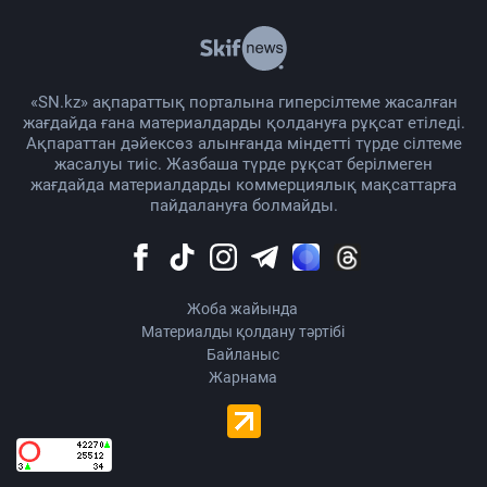
«SN.kz» ақпараттық порталына гиперсілтеме жасалған
жағдайда ғана материалдарды қолдануға рұқсат етіледі.
Ақпараттан дәйексөз алынғанда міндетті түрде сілтеме
жасалуы тиіс. Жазбаша түрде рұқсат берілмеген
жағдайда материалдарды коммерциялық мақсаттарға
пайдалануға болмайды.
Жоба жайында
Материалды қолдану тәртібі
Байланыс
Жарнама