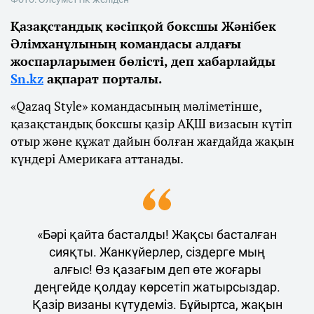
Қазақстандық кәсіпқой боксшы Жәнібек
Әлімханұлының командасы алдағы
жоспарларымен бөлісті, деп хабарлайды
Sn.kz
ақпарат порталы.
«Qazaq Style» командасының мәліметінше,
қазақстандық боксшы қазір АҚШ визасын күтіп
отыр және құжат дайын болған жағдайда жақын
күндері Америкаға аттанады.
«Бәрі қайта басталды! Жақсы басталған
сияқты. Жанкүйерлер, сіздерге мың
алғыс! Өз қазағым деп өте жоғары
деңгейде қолдау көрсетіп жатырсыздар.
Қазір визаны күтудеміз. Бұйыртса, жақын