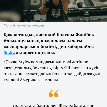
Фото: Әлеуметтік желіден
Қазақстандық кәсіпқой боксшы Жәнібек
Әлімханұлының командасы алдағы
жоспарларымен бөлісті, деп хабарлайды
Sn.kz
ақпарат порталы.
«Qazaq Style» командасының мәліметінше,
қазақстандық боксшы қазір АҚШ визасын күтіп
отыр және құжат дайын болған жағдайда жақын
күндері Америкаға аттанады.
«Бәрі қайта басталды! Жақсы басталған