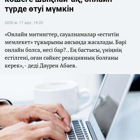
түрде өтуі мүмкін
2020 ж. 17 ақп., 19:20
«Онлайн митингтер, сауалнамалар «еститін
мемлекет» тұжырымы аясында жасалады. Бәрі
онлайн болса, несі бар?.. Ең бастысы, үніңнің
естілгені, оған сәйкес реакцияның болғаны
керек», - деді Дәурен Абаев.