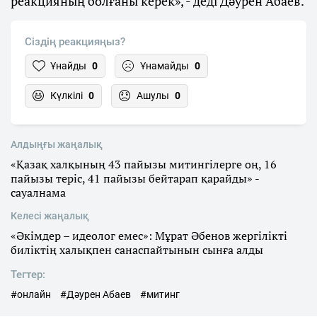
реакцияның болғаны керек», - деді Дәурен Абаев.
Сіздің реакцияңыз?
Ұнайды
0
Ұнамайды
0
Күлкілі
0
Ашулы
0
Алдыңғы жаңалық
«Қазақ халқының 43 пайызы митингілерге оң, 16
пайызы теріс, 41 пайызы бейтарап қарайды» -
сауалнама
Келесі жаңалық
«Әкімдер – идеолог емес»: Мұрат Әбенов жергілікті
биліктің халықпен санаспайтынын сынға алды
Тегтер:
#онлайн
#Дәурен Абаев
#митинг