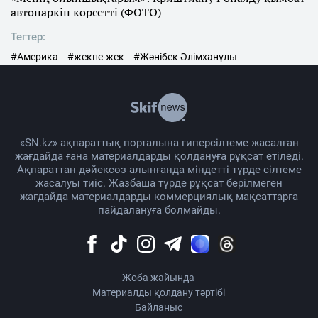
автопаркін көрсетті (ФОТО)
Тегтер:
#Америка
#жекпе-жек
#Жәнібек Әлімханұлы
«SN.kz» ақпараттық порталына гиперсілтеме жасалған
жағдайда ғана материалдарды қолдануға рұқсат етіледі.
Ақпараттан дәйексөз алынғанда міндетті түрде сілтеме
жасалуы тиіс. Жазбаша түрде рұқсат берілмеген
жағдайда материалдарды коммерциялық мақсаттарға
пайдалануға болмайды.
Жоба жайында
Материалды қолдану тәртібі
Байланыс