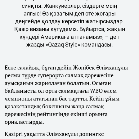
сияқты. Жанкүйерлер, сіздерге мың
алғыс! Өз қазағым деп өте жоғары
деңгейде қолдау көрсетіп жатырсыздар.
Қазір визаны күтудеміз. Бұйыртса, жақын
күндері Америкаға аттанамыз», – деп
жазды «Qazaq Style» командасы.
Еске салайық, бұған дейін Жәнібек Әлімханұлы
ресми түрде суперорта салмақ дәрежесіне
ауысқанын жариялаған болатын. Осыған
байланысты ол орта салмақтағы WBO әлем
чемпионы атағынан бас тартты. Кейін ұйым
қазақстандық боксшыны жаңа салмақ
дәрежесінің рейтингінде екінші орынға
орналастырды.
Қазіргі уақытта Әлімханұлы допингке