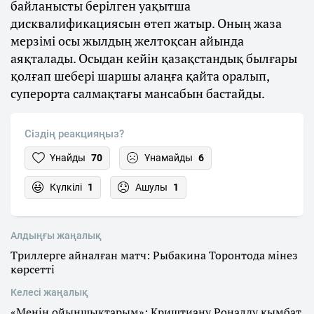
байланысты берілген уақытша
дисквалификациясын өтеп жатыр. Оның жаза
мерзімі осы жылдың желтоқсан айында
аяқталады. Осыдан кейін қазақстандық былғары
қолғап шебері шаршы алаңға қайта оралып,
суперорта салмақтағы мансабын бастайды.
Сіздің реакцияңыз?
Ұнайды
70
Ұнамайды
6
Күлкілі
1
Ашулы
1
Алдыңғы жаңалық
Триллерге айналған матч: Рыбакина Торонтода мінез
көрсетті
Келесі жаңалық
«Менің ойыншықтарым»: Криштиану Роналду қымбат