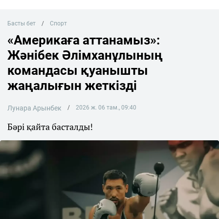
Басты бет
Спорт
«Америкаға аттанамыз»:
Жәнібек Әлімханұлының
командасы қуанышты
жаңалығын жеткізді
Лунара Арынбек
2026 ж. 06 там., 09:40
Бәрі қайта басталды!