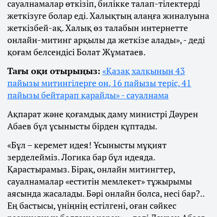
сауалнамалар өткізіп, билікке талап-тілектерді
жеткізуге болар еді. Халықтың алаңға жиналуына
жеткізбей-ақ. Халық өз талабын интернетте
онлайн-митинг арқылы да жеткізе алады», - деді
қоғам белсендісі Болат Жұматаев.
Тағы оқи отырыңыз:
«Қазақ халқының 43
пайызы митингілерге оң, 16 пайызы теріс, 41
пайызы бейтарап қарайды» - сауалнама
Ақпарат және қоғамдық даму министрі Дәурен
Абаев бұл ұсынысты бірден құптады.
«Бұл – керемет идея! Ұсынысты мұқият
зерделейміз. Логика бар бұл идеяда.
Қарастырамыз. Бірақ, онлайн митингтер,
сауалнамалар «еститін мемлекет» тұжырымы
аясында жасалады. Бәрі онлайн болса, несі бар?..
Ең бастысы, үніңнің естілгені, оған сәйкес