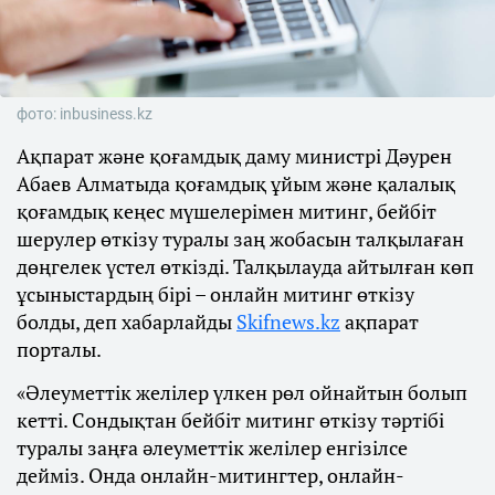
фото: inbusiness.kz
Ақпарат және қоғамдық даму министрі Дәурен
Абаев Алматыда қоғамдық ұйым және қалалық
қоғамдық кеңес мүшелерімен митинг, бейбіт
шерулер өткізу туралы заң жобасын талқылаған
дөңгелек үстел өткізді. Талқылауда айтылған көп
ұсыныстардың бірі – онлайн митинг өткізу
болды, деп хабарлайды
Skifnews.kz
ақпарат
порталы.
«Әлеуметтік желілер үлкен рөл ойнайтын болып
кетті. Сондықтан бейбіт митинг өткізу тәртібі
туралы заңға әлеуметтік желілер енгізілсе
дейміз. Онда онлайн-митингтер, онлайн-