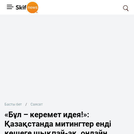
Басты бет
Саясат
«Бұл – керемет идея!»:
Қазақстанда митингтер енді
көшеге шықпай-ақ, онлайн