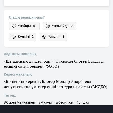
Сіздің реакцияңыз?
Ұнайды
41
Ұнамайды
3
Күлкілі
2
Ашулы
1
Алдыңғы жаңалық
«Шыдамның да шегі бар!»: Танымал блогер Бағдагүл
емшіні сотқа бермек (ФОТО)
Келесі жаңалық
«Біліктілік керек!»: Блогер Мөлдір Анарбаева
депутаттыққа үміткер әншілер туралы айтты (ВИДЕО)
Тегтер:
#Сәкен Майғазиев
#МузАрт
#бесік той
#әншісі