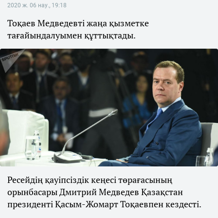
2020 ж. 06 нау., 19:18
Тоқаев Медведевті жаңа қызметке
тағайындалуымен құттықтады.
Ресейдің қауіпсіздік кеңесі төрағасының
орынбасары Дмитрий Медведев Қазақстан
президенті Қасым-Жомарт Тоқаевпен кездесті.