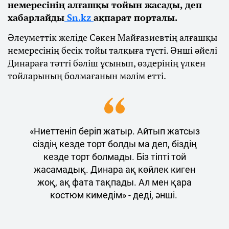
немересінің алғашқы тойын жасады, деп
хабарлайды
Sn.kz
ақпарат порталы.
Әлеуметтік желіде Сәкен Майғазиевтің алғашқы
немересінің бесік тойы талқыға түсті. Әнші әйелі
Динараға тәтті бәліш ұсынып, өздерінің үлкен
тойларының болмағанын мәлім етті.
«Ниеттеніп беріп жатыр. Айтып жатсыз
сіздің кезде торт болды ма деп, біздің
кезде торт болмады. Біз тіпті той
жасамадық. Динара ақ көйлек киген
жоқ, ақ фата тақпады. Ал мен қара
костюм кимедім» - деді, әнші.