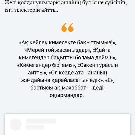
Желі қолданушылары әншінің бұл ісіне сүйсініп,
ізгі тілектерін айтты.
«Ақ көйлек кимесекте бақыттымыз!»,
«Мерей той жасаңыздар», «Қайта
кимегендер бақытты болама деймін»,
«Кимегендер біргеміз», «Сәкен турасын
айтты», «Ол кезде ата - ананың
жағдайына қарайласатын едік», «Ең
бастысы ақ махаббат» - деді,
оқырмандар.