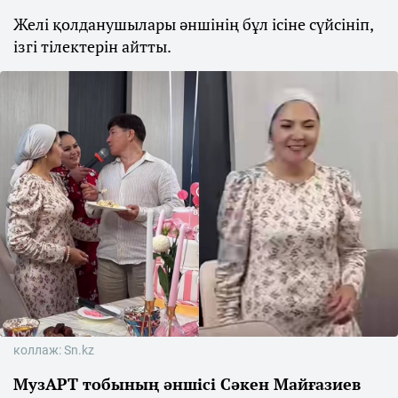
Желі қолданушылары әншінің бұл ісіне сүйсініп,
ізгі тілектерін айтты.
коллаж: Sn.kz
МузАРТ тобының әншісі Сәкен Майғазиев