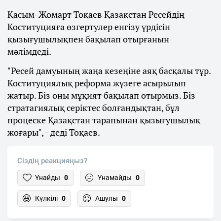
Қасым-Жомарт Тоқаев Қазақстан Ресейдің
Коституцияға өзгертулер енгізу үрдісін
қызығушылықпен бақылап отырғанын
мәлімдеді.
"Ресей дамуының жаңа кезеңіне аяқ басқалы тұр.
Коституциялық реформа жүзеге асырылып
жатыр. Біз оны мұқият бақылап отырмыз. Біз
стратагиялық серіктес болғандықтан, бұл
процеске Қазақстан тарапынан қызығушылық
жоғары", - деді Тоқаев.
Сіздің реакцияңыз?
Ұнайды
0
Ұнамайды
0
Күлкілі
0
Ашулы
0