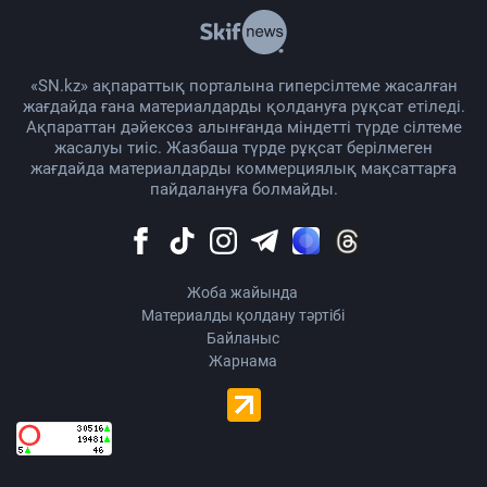
«SN.kz» ақпараттық порталына гиперсілтеме жасалған
жағдайда ғана материалдарды қолдануға рұқсат етіледі.
Ақпараттан дәйексөз алынғанда міндетті түрде сілтеме
жасалуы тиіс. Жазбаша түрде рұқсат берілмеген
жағдайда материалдарды коммерциялық мақсаттарға
пайдалануға болмайды.
Жоба жайында
Материалды қолдану тәртібі
Байланыс
Жарнама