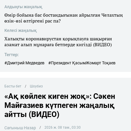
Алдыңғы жаңалық
Өмір бойына бас бостандығынан айрылған Челахтың
өзін-өзі өлтіргені рас па?
Келесі жаңалық
Халықты коронавирустан қорықпауға шақырған
азамат алып мұнараға бетперде кигізді (ВИДЕО)
Тегтер:
#Дмитрий Медведев
#Президент ҚасымЖомарт Тоқаев
Басты бет
Шоубиз
«Ақ көйлек киген жоқ»: Сәкен
Майғазиев күтпеген жаңалық
айтты (ВИДЕО)
Сағыныш Назар
2026 ж. 08 там., 03:30