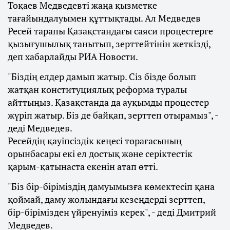
Тоқаев Медведевті жаңа қызметке
тағайындалуымен құттықтады. Ал Медведев
Ресей тарапы Қазақстандағы саяси процестерге
қызығушылық танытып, зерттейтінін жеткізді,
деп хабарлайды РИА Новости.
"Біздің елдер дамып жатыр. Сіз бізде болып
жатқан конституциялық реформа туралы
айттыңыз. Қазақстанда да ауқымды процестер
жүріп жатыр. Біз де байқап, зерттеп отырамыз", -
деді Медведев.
Ресейдің қауіпсіздік кеңесі төрағасының
орынбасары екі ел достық және серіктестік
қарым-қатынаста екенін атап өтті.
"Біз бір-біріміздің дамуымызға көмектесіп қана
қоймай, даму жолындағы кезеңдерді зерттеп,
бір-бірімізден үйренуіміз керек", - деді Дмитрий
Медведев.