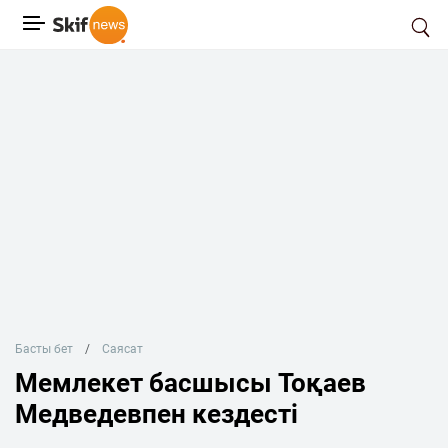
Басты бет
Саясат
Мемлекет басшысы Тоқаев
Медведевпен кездесті