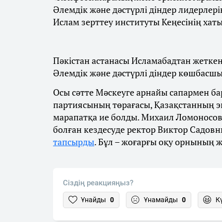
Әлемдік және дәстүрлі діндер лидерлеріні
Ислам зерттеу институты Кеңесінің хат
Пәкістан астанасы Исламабадтан жетке
Әлемдік және дәстүрлі діндер көшбасшыл
Осы сәтте Мәскеуге арнайы сапармен бар
партиясының төрағасы, Қазақстанның эк
марапатқа ие болды. Михаил Ломоносов
болған кездесуде ректор Виктор Садов
тапсырды
. Бұл – жоғарғы оқу орнының 
Сіздің реакцияңыз?
Ұнайды
0
Ұнамайды
0
К