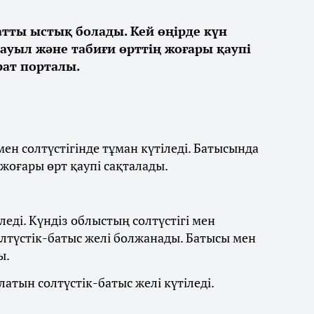
қатты ыстық болады. Кей өңірде күн
дауыл және табиғи өрттің жоғары қаупі
ат порталы.
ен солтүстігінде тұман күтіледі. Батысында
 жоғары өрт қаупі сақталады.
леді. Күндіз облыстың солтүстігі мен
олтүстік-батыс желі болжанады. Батысы мен
ы.
латын солтүстік-батыс желі күтіледі.