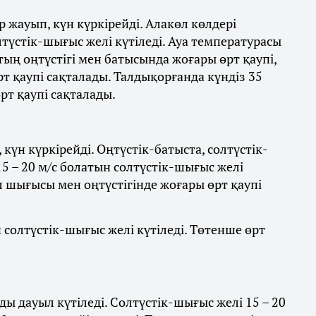
 жауып, күн күркірейді. Алакөл көлдері
лтүстік-шығыс желі күтіледі. Ауа температурасы
стың оңтүстігі мен батысында жоғары өрт қаупі,
 қаупі сақталады. Талдықорғанда күндіз 35
рт қаупі сақталады.
күн күркірейді. Оңтүстік-батыста, солтүстік-
5 – 20 м/с болатын солтүстік-шығыс желі
л шығысы мен оңтүстігінде жоғары өрт қаупі
ын солтүстік-шығыс желі күтіледі. Төтенше өрт
ы дауыл күтіледі. Солтүстік-шығыс желі 15 – 20