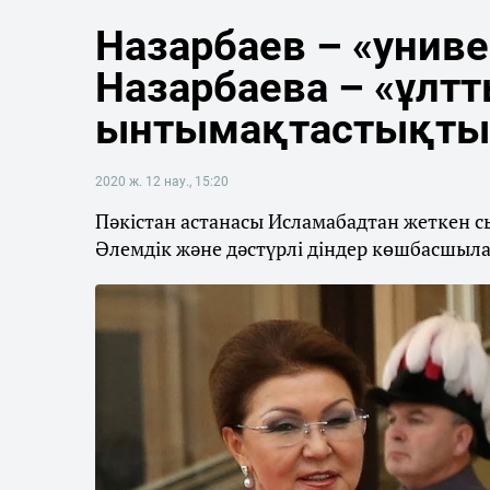
Назарбаев – «унив
Назарбаева – «ұлт
ынтымақтастықты
2020 ж. 12 нау., 15:20
Пәкістан астанасы Исламабадтан жеткен 
Әлемдік және дәстүрлі діндер көшбасшылар