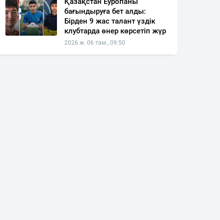
Қазақстан Еуропаны
бағындыруға бет алды:
Бірден 9 жас талант үздік
клубтарда өнер көрсетіп жүр
2026 ж. 06 там., 09:50