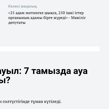
Келесі жаңалық
«25 адам митингке шықса, 250 ішкі істер
органының адамы бірге жүреді» - Мәжіліс
депутаты
уыл: 7 тамызда ауа
ды?
солтүстігінде тұман күтіледі.