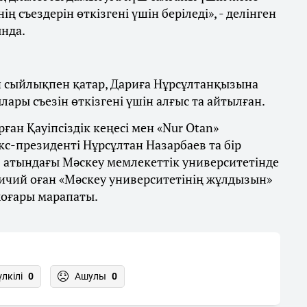
ң съездерін өткізгені үшін беріледі», - делінген
ында.
н сыйлықпен қатар, Дариға Нұрсұлтанқызына
ары съезін өткізгені үшін алғыс та айтылған.
ған Қауіпсіздік кеңесі мен «Nur Otan»
с-президенті Нұрсұлтан Назарбаев та бір
 атындағы Мәскеу мемлекеттік университетінде
ничий оған «Мәскеу университетінің жұлдызын»
жоғары марапаты.
үлкілі
0
Ашулы
0