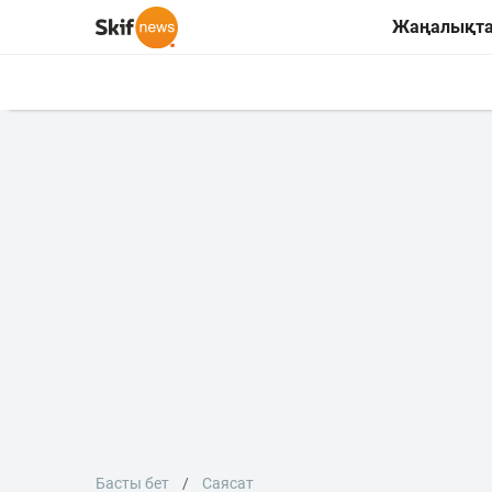
Жаңалықт
Басты бет
Саясат