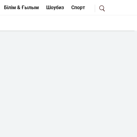
Білім & Ғылым
Шоубиз
Спорт