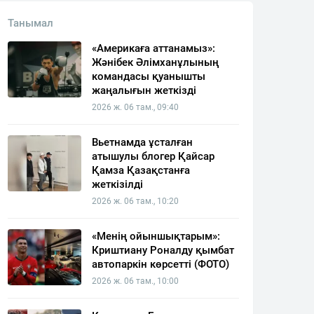
Танымал
«Америкаға аттанамыз»:
Жәнібек Әлімханұлының
командасы қуанышты
жаңалығын жеткізді
2026 ж. 06 там., 09:40
Вьетнамда ұсталған
атышулы блогер Қайсар
Қамза Қазақстанға
жеткізілді
2026 ж. 06 там., 10:20
«Менің ойыншықтарым»:
Криштиану Роналду қымбат
автопаркін көрсетті (ФОТО)
2026 ж. 06 там., 10:00