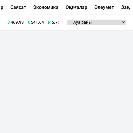
ар
Саясат
Экономика
Оқиғалар
Әлеумет
Заң
$
469.93
€
541.64
₽
5.71