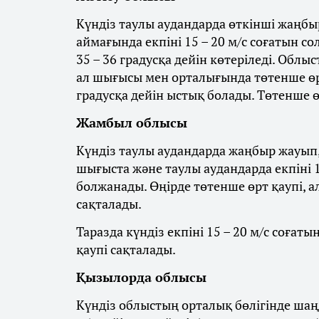
Күндіз таулы аудандарда өткінші жаңбыр
аймағында екпіні 15 – 20 м/с соғатын со
35 – 36 градусқа дейін көтеріледі. Облы
ал шығысы мен орталығында төтенше өрт
градусқа дейін ыстық болады. Төтенше ө
Жамбыл облысы
Күндіз таулы аудандарда жаңбыр жауып, 
шығыста және таулы аудандарда екпіні 1
болжанады. Өңірде төтенше өрт қаупі, а
сақталады.
Таразда күндіз екпіні 15 – 20 м/с соғат
қаупі сақталады.
Қызылорда облысы
Күндіз облыстың орталық бөлігінде шаңд