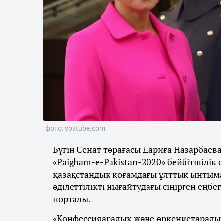
фото: youtube.com
Бүгін Сенат төрағасы Дариға Назарбаев
«Paigham-e-Pakistan-2020» бейбітшілік
қазақстандық қоғамдағы ұлттық ынтымақ
әділеттілікті нығайтудағы сіңірген еңбег
порталы.
«Конфессияаралық және өркениетаралық