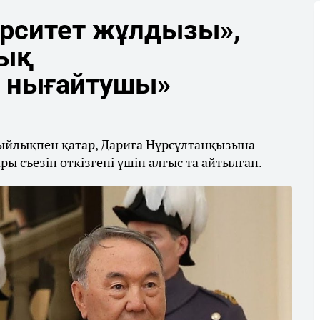
ерситет жұлдызы»,
тық
 нығайтушы»
сыйлықпен қатар, Дариға Нұрсұлтанқызына
ы съезін өткізгені үшін алғыс та айтылған.