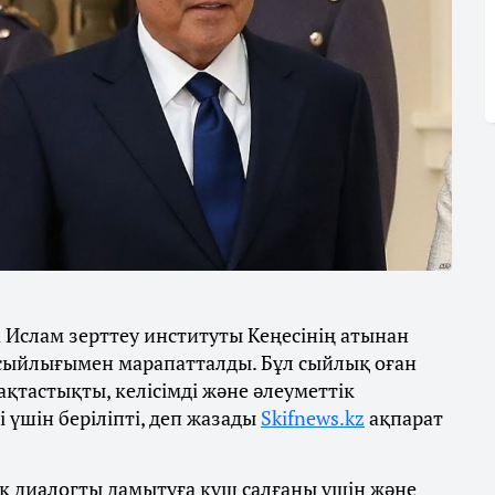
а Ислам зерттеу институты Кеңесінің атынан
 сыйлығымен марапатталды. Бұл сыйлық оған
тастықты, келісімді және әлеуметтік
і үшін беріліпті, деп жазады
Skifnews.kz
ақпарат
 диалогты дамытуға күш салғаны үшін және