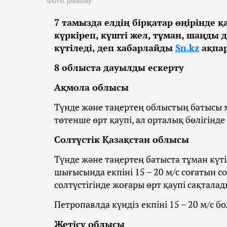
Фото: pixabay
7 тамызда елдің бірқатар өңірінде 
күркіреп, күшті жел, тұман, шаңды 
күтіледі, деп хабарлайды
Sn.kz
ақпар
8 облыста дауылды ескерту
Ақмола облысы
Түнде және таңертең облыстың батысы м
төтенше өрт қаупі, ал орталық бөлігінде
Солтүстік Қазақстан облысы
Түнде және таңертең батыста тұман күті
шығысында екпіні 15 – 20 м/с соғатын с
солтүстігінде жоғары өрт қаупі сақталад
Петропавлда күндіз екпіні 15 – 20 м/с бо
Жетісу облысы