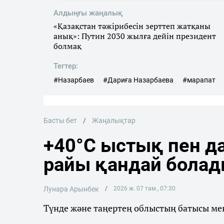
Алдыңғы жаңалық
«Қазақстан тәжірибесін зерттеп жатқаны
анық»: Путин 2030 жылға дейін президент
болмақ
Тегтер:
#Назарбаев
#Дариға Назарбаева
#марапат
Басты бет
Жаңалықтар
+40°C ыстық пен да
райы қандай бола
Лунара Арынбек
2026 ж. 07 там., 07:30
Түнде және таңертең облыстың батысы мен 