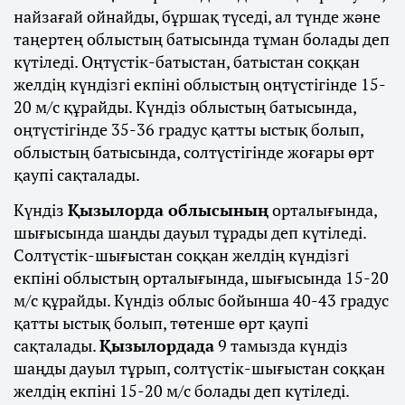
найзағай ойнайды, бұршақ түседі, ал түнде және
таңертең облыстың батысында тұман болады деп
күтіледі. Оңтүстік-батыстан, батыстан соққан
желдің күндізгі екпіні облыстың оңтүстігінде 15-
20 м/с құрайды. Күндіз облыстың батысында,
оңтүстігінде 35-36 градус қатты ыстық болып,
облыстың батысында, солтүстігінде жоғары өрт
қаупі сақталады.
Күндіз
Қызылорда облысының
орталығында,
шығысында шаңды дауыл тұрады деп күтіледі.
Солтүстік-шығыстан соққан желдің күндізгі
екпіні облыстың орталығында, шығысында 15-20
м/с құрайды. Күндіз облыс бойынша 40-43 градус
қатты ыстық болып, төтенше өрт қаупі
сақталады.
Қызылордада
9 тамызда күндіз
шаңды дауыл тұрып, солтүстік-шығыстан соққан
желдің екпіні 15-20 м/с болады деп күтіледі.