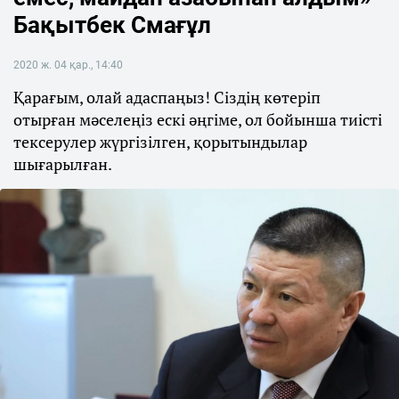
Бақытбек Смағұл
2020 ж. 04 қар., 14:40
Қарағым, олай адаспаңыз! Сіздің көтеріп
отырған мәселеңіз ескі әңгіме, ол бойынша тиісті
тексерулер жүргізілген, қорытындылар
шығарылған.