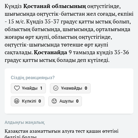
Күндіз
Қостанай облысының
оңтүстігінде,
шығысында оңтүстік-батыстан жел соғады, екпіні
- 15 м/с. Күндіз 35-37 градус қатты ыстық болып,
облыстың батысында, шығысында, орталығында
жоғары өрт қаупі, облыстың оңтүстігінде,
оңтүстік-шығысында төтенше өрт қаупі
сақталады.
Қостанайда
9 тамызда күндіз 35-36
градус қатты ыстық болады деп күтіледі.
Сіздің реакцияңыз?
Ұнайды
1
Ұнамайды
0
Күлкілі
0
Ашулы
0
Алдыңғы жаңалық
Қазақстан азаматтығын алуға тест қашан өтетіні
белгілі болды