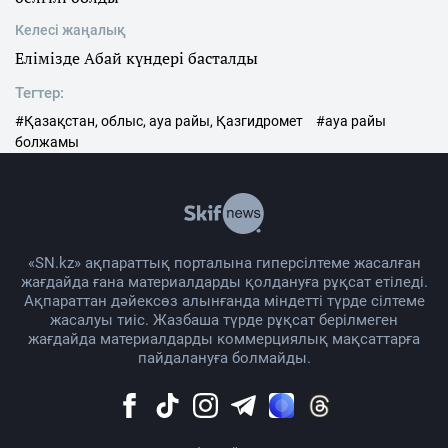
Келесі жаңалық
Елімізде Абай күндері басталды
Тегтер:
#Қазақстан, облыс, ауа райы, Қазгидромет
#ауа райы
болжамы
«SN.kz» ақпараттық порталына гиперсілтеме жасалған
жағдайда ғана материалдарды қолдануға рұқсат етіледі.
Ақпараттан дәйексөз алынғанда міндетті түрде сілтеме
жасалуы тиіс. Жазбаша түрде рұқсат берілмеген
жағдайда материалдарды коммерциялық мақсаттарға
пайдалануға болмайды.