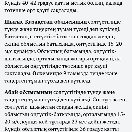
Күндіз 40-42 градус қатты ыстық болып, қалада
төтенше өрт қаупі сақталады.
Шығыс Қазақстан облысының
солтүстігінде
түнде және таңертең тұман түседі деп күтіледі.
Батыстан, солтүстік-батыстан соққан желдің
екпіні облыстың батысында, оңтүстігінде 15-20
м/с құрайды. Облыстың батысында, оңтүстік-
шығысында, орталығында жоғары өрт қаупі, ал
облыстың оңтүстігінде төтенше өрт қаупі
сақталады.
Өскеменде
9 тамызда түнде және
таңертең тұман түседі деп күтіледі.
Абай облысының
солтүстігінде түнде және
таңертең тұман түседі деп күтіледі. Солтүстіктен,
солтүстік-шығыстан соққан желдің екпіні
облыстың оңтүстік-батысында, орталығында 15-
20 м/с, күндіз кей тұстарда 23 м/с дейін жетеді.
Күндіз облыстың оңтүстігінде 36 градус қатты