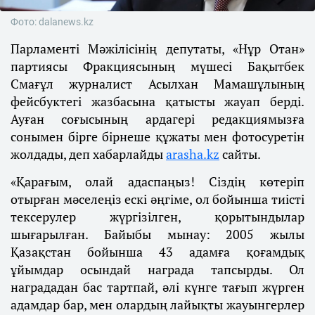
Фото: dalanews.kz
Парламенті Мәжілісінің депутаты, «Нұр Отан»
партиясы Фракциясының мүшесі Бақытбек
Смағұл журналист Асылхан Мамашұлының
фейсбуктегі жазбасына қатысты жауап берді.
Ауған соғысының ардагері редакциямызға
сонымен бірге бірнеше құжаты мен фотосуретін
жолдады, деп хабарлайды
arasha.kz
сайты.
«Қарағым, олай адаспаңыз! Сіздің көтеріп
отырған мәселеңіз ескі әңгіме, ол бойынша тиісті
тексерулер жүргізілген, қорытындылар
шығарылған. Байыбы мынау: 2005 жылы
Қазақстан бойынша 43 адамға қоғамдық
ұйымдар осындай награда тапсырды. Ол
наградадан бас тартпай, әлі күнге тағып жүрген
адамдар бар, мен олардың лайықты жауынгерлер