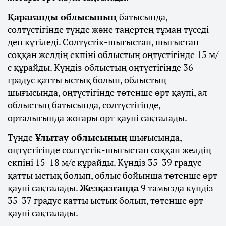
Қарағанды облысының
батысында,
солтүстігінде түнде және таңертең тұман түседі
деп күтіледі. Солтүстік-шығыстан, шығыстан
соққан желдің екпіні облыстың оңтүстігінде 15 м/
с құрайды. Күндіз облыстың оңтүстігінде 36
градус қатты ыстық болып, облыстың
шығысында, оңтүстігінде төтенше өрт қаупі, ал
облыстың батысында, солтүстігінде,
орталығында жоғары өрт қаупі сақталады.
Түнде
Ұлытау облысының
шығысында,
оңтүстігінде солтүстік-шығыстан соққан желдің
екпіні 15-18 м/с құрайды. Күндіз 35-39 градус
қатты ыстық болып, облыс бойынша төтенше өрт
қаупі сақталады.
Жезқазғанда
9 тамызда күндіз
35-37 градус қатты ыстық болып, төтенше өрт
қаупі сақталады.