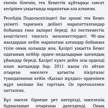
екенін білемін, тек Кеңестік құйтырқы саясат
кесірінен уақытында марапатын ала алмаған.
Ресейдің Подольскісіндегі бас архиві тек Кеңес
үкіметі тарағанға дейінгі марапатталғандар
бойынша ғана ақпарат береді. Ал посткеңестік
кеңістіктегі тәуелсіз мемлекеттердегі 90-шы
жылдардан кейін марапатын алғандар бойынша
тізім оның қолында жоқ. Қазіргі уақытта Кеңес
одағының кейбір орден-медальдарын қоғамдық
ұйымдар береді. Қазіргі күнге дейін осы орденді
алып жатқандар бар. 2011 жылы сіз айтып
отырған мәселеге қатысты пікірталас
туындағаннан кейін «Қызыл жұлдыз» орденінен
жұрт көзінше бас тарттым. Ол протоколмен
хатталған.
Бұл мәселе бірнеше рет көтерілді, мәселенің
бұрмаланып отырғаны дәлелденді. Оның