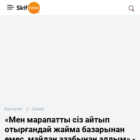
Басты бет
Саясат
«Мен марапатты сіз айтып
отырғандай жайма базарынан
емес, майдан азабынан алдым» -