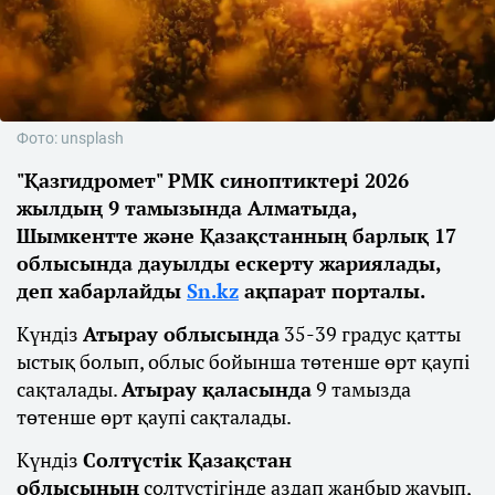
Фото: unsplash
"Қазгидромет" РМК синоптиктері 2026
жылдың 9 тамызында Алматыда,
Шымкентте және Қазақстанның барлық 17
облысында дауылды ескерту жариялады,
деп хабарлайды
Sn.kz
ақпарат порталы.
Күндіз
Атырау облысында
35-39 градус қатты
ыстық болып, облыс бойынша төтенше өрт қаупі
сақталады.
Атырау қаласында
9 тамызда
төтенше өрт қаупі сақталады.
Күндіз
Солтүстік Қазақстан
облысының
солтүстігінде аздап жаңбыр жауып,