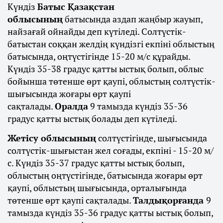
Күндіз
Батыс Қазақстан
облысының
батысында аздап жаңбыр жауып,
найзағай ойнайды деп күтіледі. Солтүстік-
батыстан соққан желдің күндізгі екпіні облыстың
батысында, оңтүстігінде 15-20 м/с құрайды.
Күндіз 35-38 градус қатты ыстық болып, облыс
бойынша төтенше өрт қаупі, облыстың солтүстік-
шығысында жоғары өрт қаупі
сақталады.
Оралда
9 тамызда күндіз 35-36
градус қатты ыстық болады деп күтіледі.
Жетісу облысының
солтүстігінде, шығысында
солтүстік-шығыстан жел соғады, екпіні - 15-20 м/
с. Күндіз 35-37 градус қатты ыстық болып,
облыстың оңтүстігінде, батысында жоғары өрт
қаупі, облыстың шығысында, орталығында
төтенше өрт қаупі сақталады.
Талдықорғанда
9
тамызда күндіз 35-36 градус қатты ыстық болып,