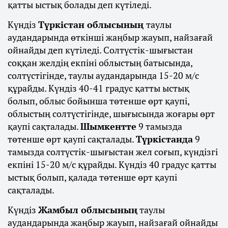
қатты ыстық болады деп күтіледі.
Күндіз
Түркістан облысының
таулы
аудандарында өткінші жаңбыр жауып, найзағай
ойнайды деп күтіледі. Солтүстік-шығыстан
соққан желдің екпіні облыстың батысында,
солтүстігінде, таулы аудандарында 15-20 м/с
құрайды. Күндіз 40-41 градус қатты ыстық
болып, облыс бойынша төтенше өрт қаупі,
облыстың солтүстігінде, шығысында жоғары өрт
қаупі сақталады.
Шымкентте
9 тамызда
төтенше өрт қаупі сақталады.
Түркістанда
9
тамызда солтүстік-шығыстан жел соғып, күндізгі
екпіні 15-20 м/с құрайды. Күндіз 40 градус қатты
ыстық болып, қалада төтенше өрт қаупі
сақталады.
Күндіз
Жамбыл облысының
таулы
аудандарында жаңбыр жауып, найзағай ойнайды