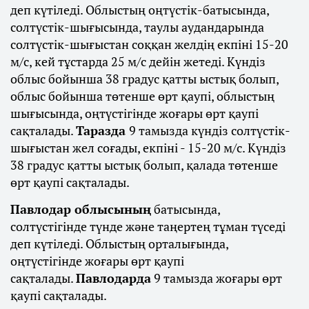
деп күтіледі. Облыстың оңтүстік-батысында,
солтүстік-шығысында, таулы аудандарында
солтүстік-шығыстан соққан желдің екпіні 15-20
м/с, кей тұстарда 25 м/с дейін жетеді. Күндіз
облыс бойынша 38 градус қатты ыстық болып,
облыс бойынша төтенше өрт қаупі, облыстың
шығысында, оңтүстігінде жоғары өрт қаупі
сақталады.
Таразда
9 тамызда күндіз солтүстік-
шығыстан жел соғады, екпіні - 15-20 м/с. Күндіз
38 градус қатты ыстық болып, қалада төтенше
өрт қаупі сақталады.
Павлодар облысының
батысында,
солтүстігінде түнде және таңертең тұман түседі
деп күтіледі. Облыстың орталығында,
оңтүстігінде жоғары өрт қаупі
сақталады.
Павлодарда
9 тамызда жоғары өрт
қаупі сақталады.