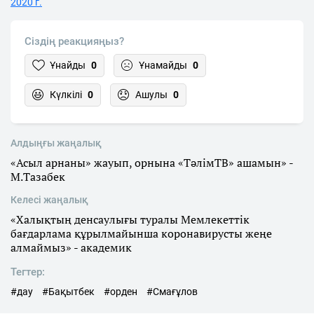
2020 г.
Сіздің реакцияңыз?
Ұнайды
0
Ұнамайды
0
Күлкілі
0
Ашулы
0
Алдыңғы жаңалық
«Асыл арнаны» жауып, орнына «ТәлімТВ» ашамын» -
М.Тазабек
Келесі жаңалық
«Халықтың денсаулығы туралы Мемлекеттік
бағдарлама құрылмайынша коронавирусты жеңе
алмаймыз» - академик
Тегтер:
#дау
#Бақытбек
#орден
#Смағұлов