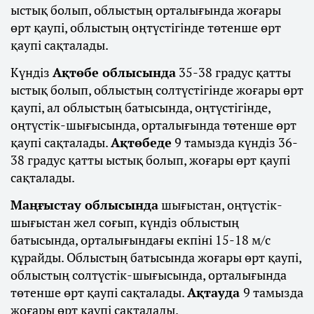
ыстық болып, облыстың орталығында жоғары
өрт қаупі, облыстың оңтүстігінде төтенше өрт
қаупі сақталады.
Күндіз
Ақтөбе облысында
35-38 градус қатты
ыстық болып, облыстың солтүстігінде жоғары өрт
қаупі, ал облыстың батысында, оңтүстігінде,
оңтүстік-шығысында, орталығында төтенше өрт
қаупі сақталады.
Ақтөбеде
9 тамызда күндіз 36-
38 градус қатты ыстық болып, жоғары өрт қаупі
сақталады.
Маңғыстау облысында
шығыстан, оңтүстік-
шығыстан жел соғып, күндіз облыстың
батысында, орталығындағы екпіні 15-18 м/с
құрайды. Облыстың батысында жоғары өрт қаупі,
облыстың солтүстік-шығысында, орталығында
төтенше өрт қаупі сақталады.
Ақтауда
9 тамызда
жоғары өрт қаупі сақталады.