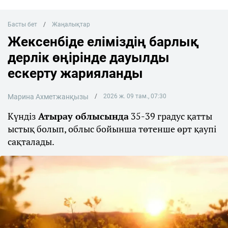
Басты бет
Жаңалықтар
Жексенбіде еліміздің барлық
дерлік өңірінде дауылды
ескерту жарияланды
Марина Ахметжанқызы
2026 ж. 09 там., 07:30
Күндіз
Атырау облысында
35-39 градус қатты
ыстық болып, облыс бойынша төтенше өрт қаупі
сақталады.