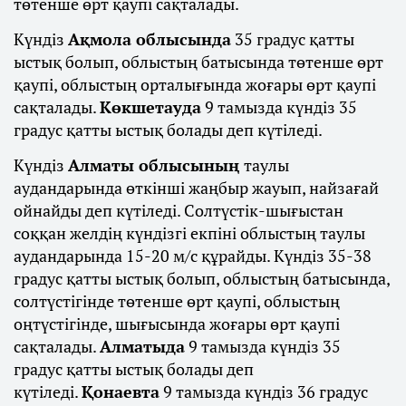
төтенше өрт қаупі сақталады.
Күндіз
Ақмола облысында
35 градус қатты
ыстық болып, облыстың батысында төтенше өрт
қаупі, облыстың орталығында жоғары өрт қаупі
сақталады.
Көкшетауда
9 тамызда күндіз 35
градус қатты ыстық болады деп күтіледі.
Күндіз
Алматы облысының
таулы
аудандарында өткінші жаңбыр жауып, найзағай
ойнайды деп күтіледі. Солтүстік-шығыстан
соққан желдің күндізгі екпіні облыстың таулы
аудандарында 15-20 м/с құрайды. Күндіз 35-38
градус қатты ыстық болып, облыстың батысында,
солтүстігінде төтенше өрт қаупі, облыстың
оңтүстігінде, шығысында жоғары өрт қаупі
сақталады.
Алматыда
9 тамызда күндіз 35
градус қатты ыстық болады деп
күтіледі.
Қонаевта
9 тамызда күндіз 36 градус