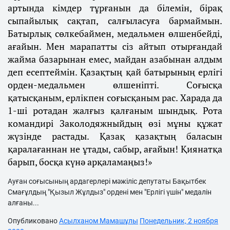
артында кімдер тұрғанын да білемін, бірақ
сыпайылық сақтап, салғыласуға бармаймын.
Батырлық сөлкебаймен, медальмен өлшенбейді,
ағайын. Мен марапатты сіз айтып отырғандай
жайма базарынан емес, майдан азабынан алдым
деп есептеймін. Қазақтың қай батырының ерлігі
орден-медальмен өлшеніпті. Соғысқа
қатысқаным, ерлікпен соғысқаным рас. Харада да
1-ші ротадан жалғыз қалғаным шындық. Рота
командирі Заколодяжныйдың өзі мұны құжат
жүзінде растады. Қазақ қазақтың баласын
қаралағаннан не ұтады, сабыр, ағайын! Қиянатқа
барып, босқа күнә арқаламаңыз!»
Ауған соғысының ардагерлері мәжіліс депутаты Бақытбек
Смағұлдың "Қызыл Жұлдыз" ордені мен "Ерлігі үшін" медалін
алғаны...
Опубликовано
Асылханом Мамашұлы
Понедельник, 2 ноября