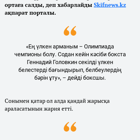
ортаға салды, деп хабарлайды
Skifnews.kz
ақпарат порталы.
«Ең үлкен арманым – Олимпиада
чемпионы болу. Содан кейін кәсіби бокста
Геннадий Головкин секілді үлкен
белестерді бағындырып, белбеулердің
бәрін ұту», – дейді боксшы.
Сонымен қатар ол алда қандай жарысқа
араласатынын жария етті.