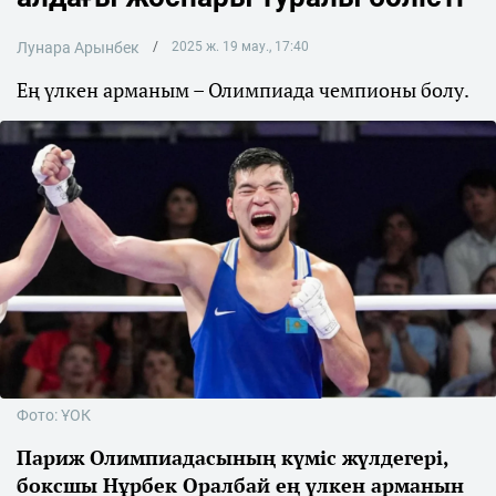
Лунара Арынбек
2025 ж. 19 мау., 17:40
Ең үлкен арманым – Олимпиада чемпионы болу.
Фото: ҰОК
Париж Олимпиадасының күміс жүлдегері,
боксшы Нұрбек Оралбай ең үлкен арманын