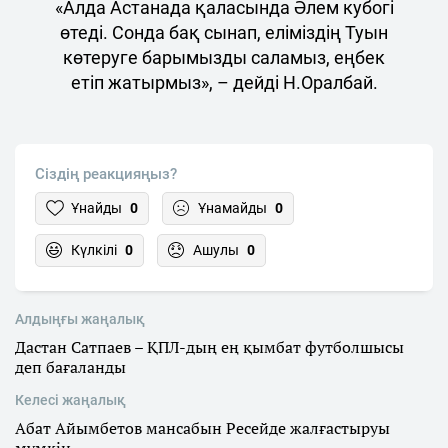
«Алда Астанада қаласында Әлем кубогі
өтеді. Сонда бақ сынап, еліміздің Туын
көтеруге барымызды саламыз, еңбек
етіп жатырмыз», – дейді Н.Оралбай.
Сіздің реакцияңыз?
Ұнайды
0
Ұнамайды
0
Күлкілі
0
Ашулы
0
Алдыңғы жаңалық
Дастан Сатпаев – ҚПЛ-дың ең қымбат футболшысы
деп бағаланды
Келесі жаңалық
Абат Айымбетов мансабын Ресейде жалғастыруы
мүмкін