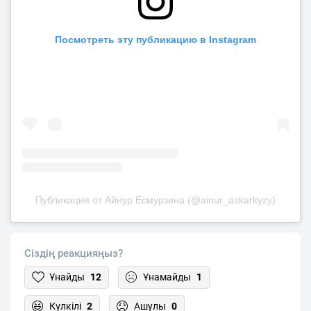
Посмотреть эту публикацию в Instagram
Публикация от Айнур Есмурзина (@ainur_askarkyzy)
Сіздің реакцияңыз?
Ұнайды
12
Ұнамайды
1
Күлкілі
2
Ашулы
0