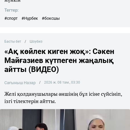
Тегтер:
#спорт
#Нұрбек
#боксшы
Басты бет
Шоубиз
«Ақ көйлек киген жоқ»: Сәкен
Майғазиев күтпеген жаңалық
айтты (ВИДЕО)
Сағыныш Назар
2026 ж. 08 там., 03:30
Желі қолданушылары әншінің бұл ісіне сүйсініп,
ізгі тілектерін айтты.