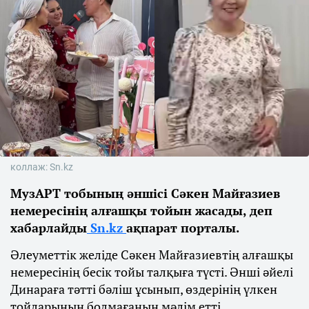
коллаж: Sn.kz
МузАРТ тобының әншісі Сәкен Майғазиев
немересінің алғашқы тойын жасады, деп
хабарлайды
Sn.kz
ақпарат порталы.
Әлеуметтік желіде Сәкен Майғазиевтің алғашқы
немересінің бесік тойы талқыға түсті. Әнші әйелі
Динараға тәтті бәліш ұсынып, өздерінің үлкен
тойларының болмағанын мәлім етті.