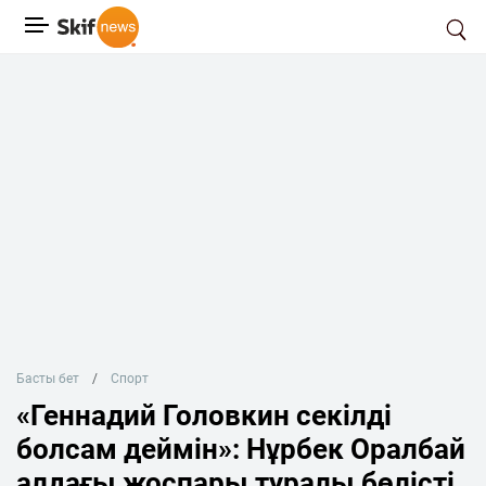
Басты бет
Спорт
«Геннадий Головкин секілді
болсам деймін»: Нұрбек Оралбай
алдағы жоспары туралы бөлісті