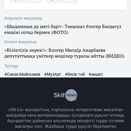
Алдыңғы жаңалық
«Шыдамның да шегі бар!»: Танымал блогер Бағдагүл
емшіні сотқа бермек (ФОТО)
Келесі жаңалық
«Біліктілік керек!»: Блогер Мөлдір Анарбаева
депутаттыққа үміткер әншілер туралы айтты (ВИДЕО)
Тегтер:
#Сәкен Майғазиев
#МузАрт
#бесік той
#әншісі
«SN.kz» ақпараттық порталына гиперсілтеме жасалған
жағдайда ғана материалдарды қолдануға рұқсат етіледі.
Ақпараттан дәйексөз алынғанда міндетті түрде сілтеме
жасалуы тиіс. Жазбаша түрде рұқсат берілмеген