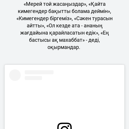
«Мерей той жасаңыздар», «Қайта
кимегендер бақытты болама деймін»,
«Кимегендер біргеміз», «Сәкен турасын
айтты», «Ол кезде ата - ананың
жағдайына қарайласатын едік», «Ең
бастысы ақ махаббат» - деді,
оқырмандар.