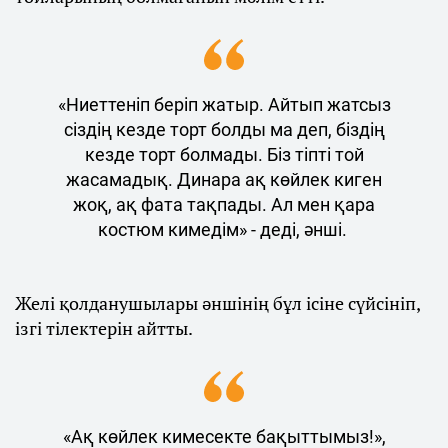
«Ниеттеніп беріп жатыр. Айтып жатсыз
сіздің кезде торт болды ма деп, біздің
кезде торт болмады. Біз тіпті той
жасамадық. Динара ақ көйлек киген
жоқ, ақ фата тақпады. Ал мен қара
костюм кимедім» - деді, әнші.
Желі қолданушылары әншінің бұл ісіне сүйсініп,
ізгі тілектерін айтты.
«Ақ көйлек кимесекте бақыттымыз!»,