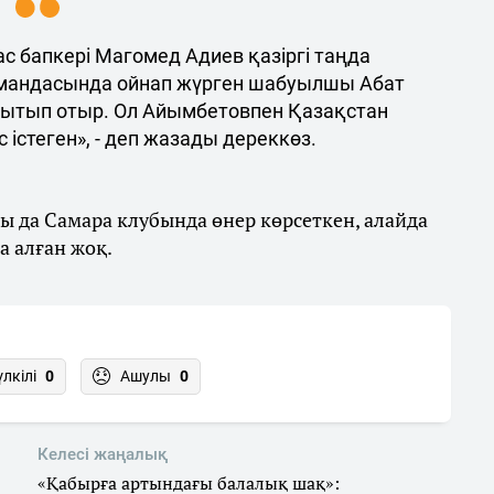
с бапкері Магомед Адиев қазіргі таңда
мандасында ойнап жүрген шабуылшы Абат
тып отыр. Ол Айымбетовпен Қазақстан
істеген», - деп жазады дереккөз.
ы да Самара клубында өнер көрсеткен, алайда
а алған жоқ.
үлкілі
0
Ашулы
0
Келесі жаңалық
«Қабырға артындағы балалық шақ»: