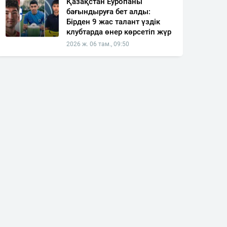
Қазақстан Еуропаны
бағындыруға бет алды:
Бірден 9 жас талант үздік
клубтарда өнер көрсетіп жүр
2026 ж. 06 там., 09:50