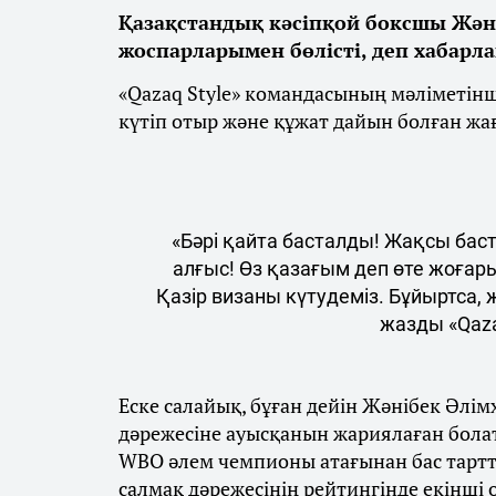
Қазақстандық кәсіпқой боксшы Жән
жоспарларымен бөлісті, деп хабарл
«Qazaq Style» командасының мәліметін
күтіп отыр және құжат дайын болған жа
«Бәрі қайта басталды! Жақсы бас
алғыс! Өз қазағым деп өте жоғар
Қазір визаны күтудеміз. Бұйыртса,
жазды «Qaza
Еске салайық, бұған дейін Жәнібек Әлім
дәрежесіне ауысқанын жариялаған бола
WBO әлем чемпионы атағынан бас тарт
салмақ дәрежесінің рейтингінде екінші