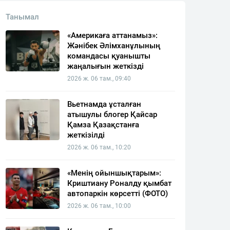
Танымал
«Америкаға аттанамыз»:
Жәнібек Әлімханұлының
командасы қуанышты
жаңалығын жеткізді
2026 ж. 06 там., 09:40
Вьетнамда ұсталған
атышулы блогер Қайсар
Қамза Қазақстанға
жеткізілді
2026 ж. 06 там., 10:20
«Менің ойыншықтарым»:
Криштиану Роналду қымбат
автопаркін көрсетті (ФОТО)
2026 ж. 06 там., 10:00