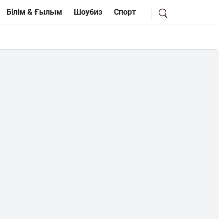
Білім & Ғылым
Шоубиз
Спорт