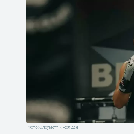
Фото: Әлеуметтік желіден