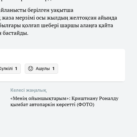
байланысты берілген уақытша
 жаза мерзімі осы жылдың желтоқсан айында
 былғары қолғап шебері шаршы алаңға қайта
н бастайды.
Күлкілі
1
Ашулы
1
Келесі жаңалық
«Менің ойыншықтарым»: Криштиану Роналду
қымбат автопаркін көрсетті (ФОТО)