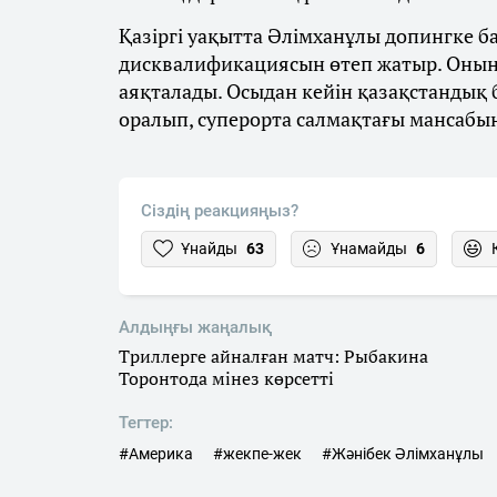
Қазіргі уақытта Әлімханұлы допингке 
дисквалификациясын өтеп жатыр. Оның
аяқталады. Осыдан кейін қазақстандық
оралып, суперорта салмақтағы мансабы
Сіздің реакцияңыз?
Ұнайды
63
Ұнамайды
6
Алдыңғы жаңалық
Триллерге айналған матч: Рыбакина
Торонтода мінез көрсетті
Тегтер:
#Америка
#жекпе-жек
#Жәнібек Әлімханұлы