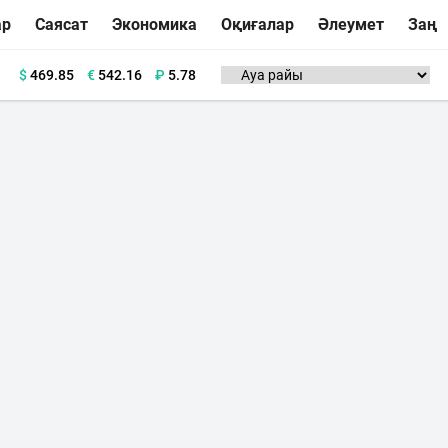
ар
Саясат
Экономика
Оқиғалар
Әлеумет
Заң
$
469.85
€
542.16
₽
5.78