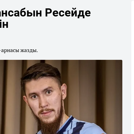
ансабын Ресейде
ін
-арнасы жазды.