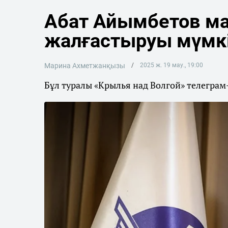
Абат Айымбетов м
жалғастыруы мүмк
Марина Ахметжанқызы
2025 ж. 19 мау., 19:00
Бұл туралы «Крылья над Волгой» телеграм