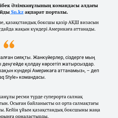
ібек Әлімханұлының командасы алдағы
айды
Sn.kz
ақпарат порталы.
ше, қазақстандық боксшы қазір АҚШ визасын
ғдайда жақын күндері Америкаға аттанады.
талған сияқты. Жанкүйерлер, сіздерге мың
ы деңгейде қолдау көрсетіп жатырсыздар.
 жақын күндері Америкаға аттанамыз», – деп
q Style» командасы.
ханұлы ресми түрде суперорта салмақ
тын. Осыған байланысты ол орта салмақтағы
ты. Кейін ұйым қазақстандық боксшыны жаңа
 орынға орналастырды.