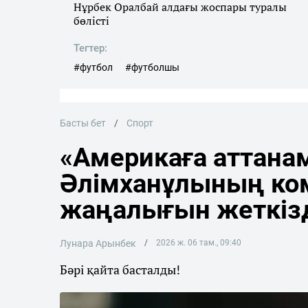
Нұрбек Оралбай алдағы жоспары туралы
бөлісті
Тегтер:
#футбол
#футболшы
Басты бет
Спорт
«Америкаға аттана
Әлімханұлының ко
жаңалығын жеткіз
Лунара Арынбек
2026 ж. 06 там., 09:40
Бәрі қайта басталды!