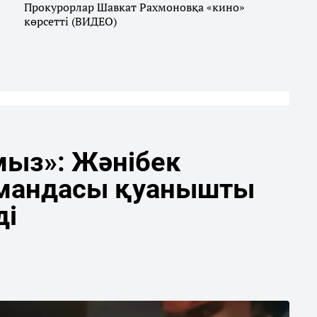
Прокурорлар Шавкат Рахмоновқа «кино»
көрсетті (ВИДЕО)
мыз»: Жәнібек
мандасы қуанышты
ді