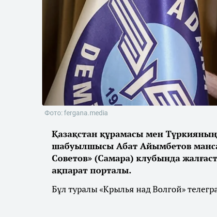
Фото: fergana.media
Қазақстан құрамасы мен Түркияны
шабуылшысы Абат Айымбетов манса
Советов» (Самара) клубында жалғас
ақпарат порталы.
Бұл туралы «Крылья над Волгой» телегр