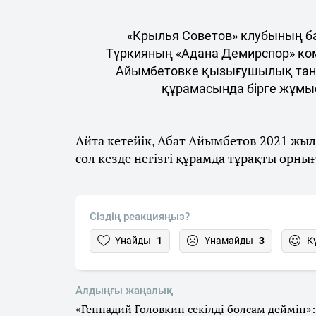
«Крылья Советов» клубының ба
Түркияның «Адана Демирспор» ко
Айымбетовке қызығушылық таны
құрамасында бірге жұмыс 
Айта кетейік, Абат Айымбетов 2021 жыл
сол кезде негізгі құрамда тұрақты орнығ
Сіздің реакцияңыз?
Ұнайды
1
Ұнамайды
3
К
Алдыңғы жаңалық
«Геннадий Головкин секілді болсам деймін»: