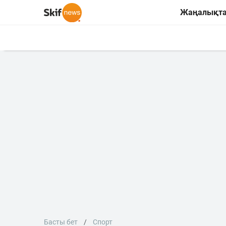
Жаңалықт
Басты бет
Спорт