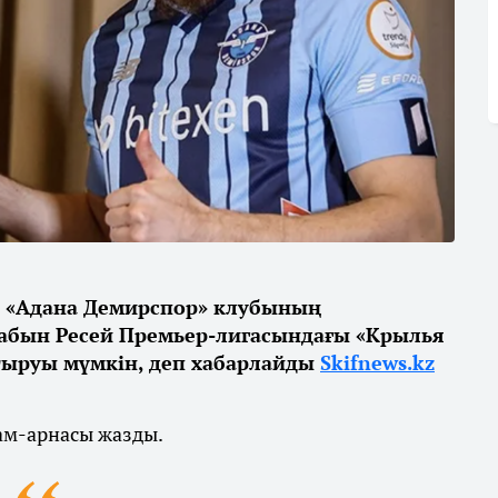
ң «Адана Демирспор» клубының
бын Ресей Премьер-лигасындағы «Крылья
тыруы мүмкін, деп хабарлайды
Skifnews.kz
ам-арнасы жазды.