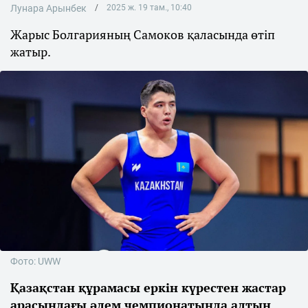
Лунара Арынбек
2025 ж. 19 там., 10:40
Жарыс Болгарияның Самоков қаласында өтіп
жатыр.
Фото: UWW
Қазақстан құрамасы еркін күрестен жастар
арасындағы әлем чемпионатында алтын