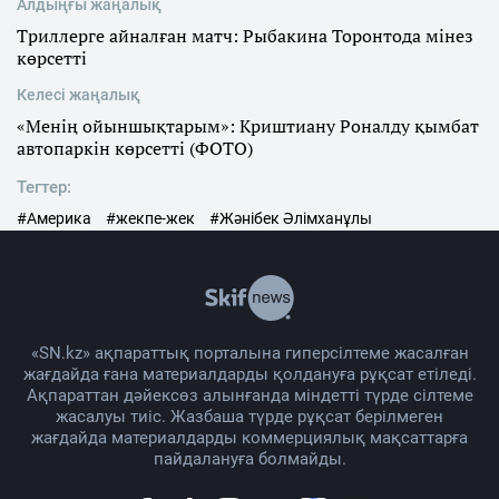
Алдыңғы жаңалық
Триллерге айналған матч: Рыбакина Торонтода мінез
көрсетті
Келесі жаңалық
«Менің ойыншықтарым»: Криштиану Роналду қымбат
автопаркін көрсетті (ФОТО)
Тегтер:
#Америка
#жекпе-жек
#Жәнібек Әлімханұлы
«SN.kz» ақпараттық порталына гиперсілтеме жасалған
жағдайда ғана материалдарды қолдануға рұқсат етіледі.
Ақпараттан дәйексөз алынғанда міндетті түрде сілтеме
жасалуы тиіс. Жазбаша түрде рұқсат берілмеген
жағдайда материалдарды коммерциялық мақсаттарға
пайдалануға болмайды.