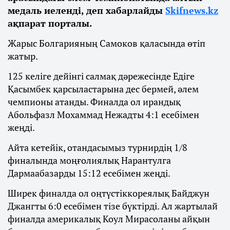
медаль иеленді, деп хабарлайды
Skifnews.kz
ақпарат порталы.
Жарыс Болгарияның Самоков қаласында өтіп
жатыр.
125 келіге дейінгі салмақ дәрежесінде Едіге
Қасымбек қарсыластарына дес бермей, әлем
чемпионы атанды. Финалда ол ирандық
Абольфазл Мохаммад Нежадты 4:1 есебімен
жеңді.
Айта кетейік, отандасымыз турнирдің 1/8
финалында моңғолиялық Нарантулга
Дармаабазарды 15:12 есебімен жеңді.
Ширек финалда ол оңтүстіккореялық Байджун
Джангты 6:0 есебімен тізе бүктірді. Ал жартылай
финалда америкалық Коул Мирасоланы айқын