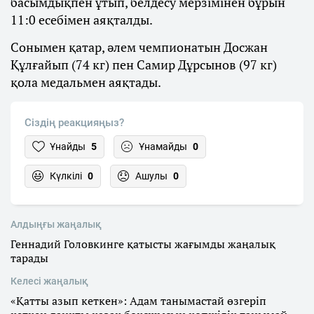
басымдықпен ұтып, белдесу мерзімінен бұрын
11:0 есебімен аяқталды.
Сонымен қатар, әлем чемпионатын Досжан
Құлғайып (74 кг) пен Самир Дұрсынов (97 кг)
қола медальмен аяқтады.
Сіздің реакцияңыз?
Ұнайды
5
Ұнамайды
0
Күлкілі
0
Ашулы
0
Алдыңғы жаңалық
Геннадий Головкинге қатысты жағымды жаңалық
тарады
Келесі жаңалық
«Қатты азып кеткен»: Адам танымастай өзгеріп