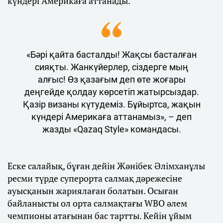
күндері Америкаға аттанады.
«Бәрі қайта басталды! Жақсы басталған
сияқты. Жанкүйерлер, сіздерге мың
алғыс! Өз қазағым деп өте жоғары
деңгейде қолдау көрсетіп жатырсыздар.
Қазір визаны күтудеміз. Бұйыртса, жақын
күндері Америкаға аттанамыз», – деп
жазды «Qazaq Style» командасы.
Еске салайық, бұған дейін Жәнібек Әлімханұлы
ресми түрде суперорта салмақ дәрежесіне
ауысқанын жариялаған болатын. Осыған
байланысты ол орта салмақтағы WBO әлем
чемпионы атағынан бас тартты. Кейін ұйым