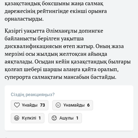
қазақстандық боксшыны жаңа салмақ
дәрежесінің рейтингінде екінші орынға
орналастырды.
Қазіргі уақытта Әлімханұлы допингке
байланысты берілген уақытша
дисквалификациясын өтеп жатыр. Оның жаза
мерзімі осы жылдың желтоқсан айында
аяқталады. Осыдан кейін қазақстандық былғары
қолғап шебері шаршы алаңға қайта оралып,
суперорта салмақтағы мансабын бастайды.
Сіздің реакцияңыз?
Ұнайды
73
Ұнамайды
6
Күлкілі
1
Ашулы
1