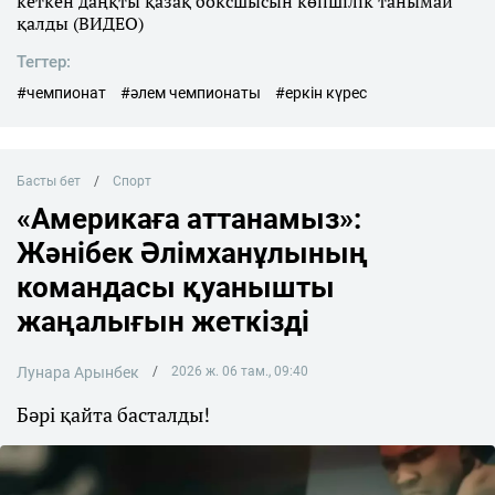
кеткен даңқты қазақ боксшысын көпшілік танымай
қалды (ВИДЕО)
Тегтер:
#чемпионат
#әлем чемпионаты
#еркін күрес
Басты бет
Спорт
«Америкаға аттанамыз»:
Жәнібек Әлімханұлының
командасы қуанышты
жаңалығын жеткізді
Лунара Арынбек
2026 ж. 06 там., 09:40
Бәрі қайта басталды!