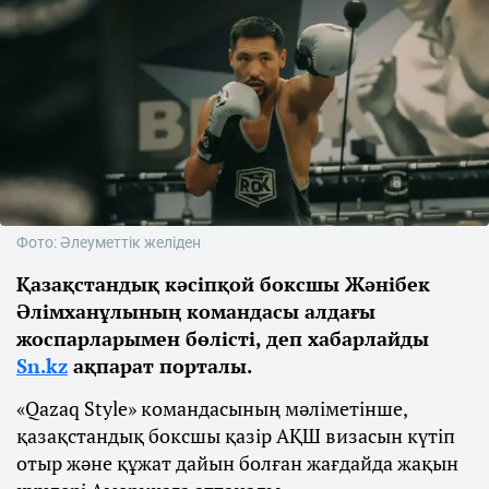
Фото: Әлеуметтік желіден
Қазақстандық кәсіпқой боксшы Жәнібек
Әлімханұлының командасы алдағы
жоспарларымен бөлісті, деп хабарлайды
Sn.kz
ақпарат порталы.
«Qazaq Style» командасының мәліметінше,
қазақстандық боксшы қазір АҚШ визасын күтіп
отыр және құжат дайын болған жағдайда жақын